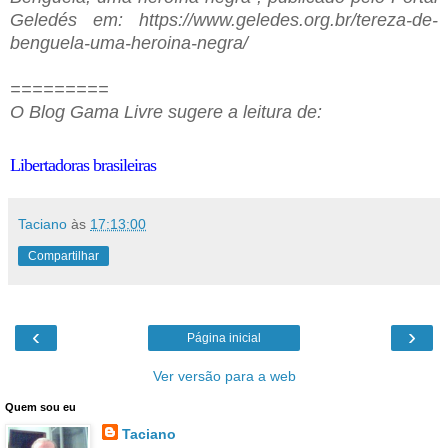
Geledés em: https://www.geledes.org.br/tereza-de-
benguela-uma-heroina-negra/
=========
O Blog Gama Livre sugere a leitura de:
Libertadoras brasileiras
Taciano
às
17:13:00
Compartilhar
‹
›
Página inicial
Ver versão para a web
Quem sou eu
Taciano