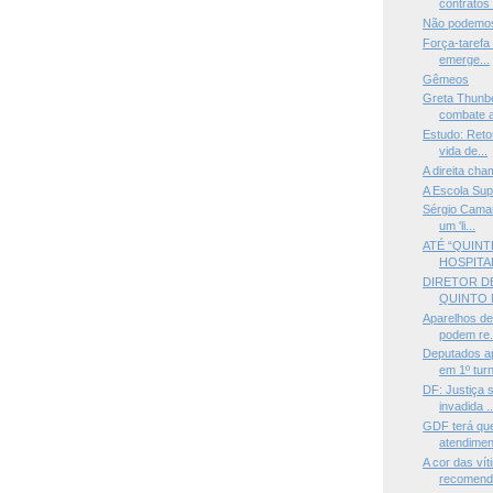
contratos 
Não podemos
Força-tarefa 
emerge...
Gêmeos
Greta Thunbe
combate a
Estudo: Reto
vida de...
A direita ch
A Escola Sup
Sérgio Camar
um 'li...
ATÉ “QUINT
HOSPITAL
DIRETOR DE
QUINTO 
Aparelhos de 
podem re.
Deputados a
em 1º turno
DF: Justiça
invadida ..
GDF terá que
atendimento
A cor das ví
recomenda