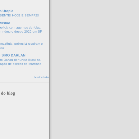
a Utopia
SENTE! HOJE E SEMPRE!
alismo
polícia com agentes de folga
or número desde 2022 em SP
Amazônia, peixes já respiram e
tico
O SIRO DARLAN
o Darlan denuncia Brasil na
lação de direitos de Marcinho
Mostrar todos
 do blog