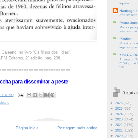
líquido
Náufrago d
CELSO PRE
Ponte Jorn
Mortes pela 
atingem mai
Pública
Nos rios da 
ingerem plás
 Galeano, no livro “Os filhos dos dias”.
z BLOG D
PM Editores, 2ª edição, pág. 238.
Advogado Sir
CIDH por vio
VP
=============================
ceita para disseminar a peste
Arquivo
s
00:01:00
aleano
►
2026
(520)
►
2025
(836)
►
2024
(1329)
►
2023
(1474)
►
2022
(1779)
Página inicial
Postagem mais antiga
►
2021
(1829)
▼
2020
(2026)