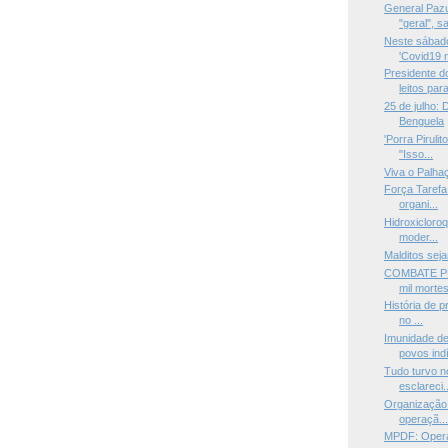
General Pazu
"geral", s
Neste sábado 
'Covid19 n
Presidente d
leitos para
25 de julho: 
Benguela
'Porra Pirulit
"Isso...
Viva o Palhaç
Força Tarefa
organi...
Hidroxicloroq
moder...
Malditos sej
COMBATE PER
mil mortes 
História de p
no ...
Imunidade de
povos indí
Tudo turvo n
esclareci..
Organização 
operaçã..
MPDF: Operaç