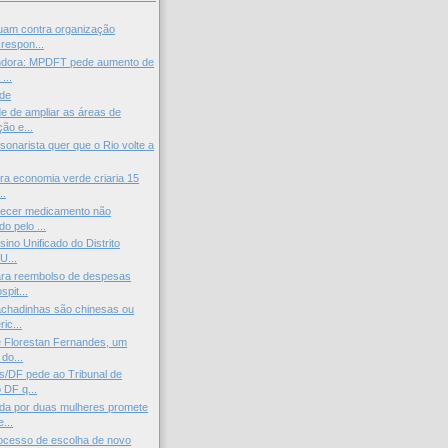
uam contra organização
 respon...
ndora: MPDFT pede aumento de
...
ade
e de ampliar as áreas de
ão e...
sonarista quer que o Rio volte a
ra economia verde criaria 15
..
necer medicamento não
o pelo ...
ino Unificado do Distrito
U...
ara reembolso de despesas
pit...
achadinhas são chinesas ou
ic...
 Florestan Fernandes, um
 do...
/DF pede ao Tribunal de
 DF q...
da por duas mulheres promete
...
rocesso de escolha de novo