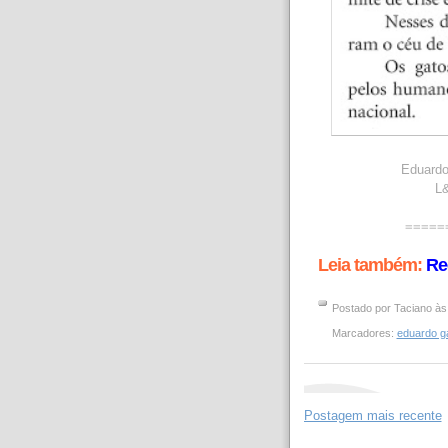
Eduardo
L&
=====
Leia também:
Re
Postado por
Taciano
à
Marcadores:
eduardo g
Postagem mais recente