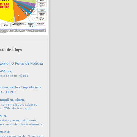
sta de blogs
xato | O Portal de Notícias
nt'Anna
a a Feira do Núcleo
sociação dos Engenheiros
as - AEPET
idadã da Dívida
a com um clique e cobre os
s: CPMI do Master, já!
auta
asileira passa mal durante
vela tumor depois de eliminada
cantil
tra crescimento de 8% no lucro