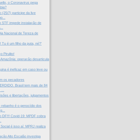
ello, o Coronavirus pega
abia?
(25/7) participe da live
o...
o STF impede instalação de
...
Dia Nacional de Tereza de
o! Tu é um filho da puta, né?'
o Pirulito!
 Amazônia: operação desarticula
uina é ineficaz em caso leve ou
am os pecadores
DIDO. Brasil tem mais de 84
...
risões e libertações, julgamentos
 rebanho é o genocídio dos
g...
o DF!!! Covid-19: MPDF cobra
.
Social é isso aí: MPRJ realiza
.
ão Alto Escalão investiga