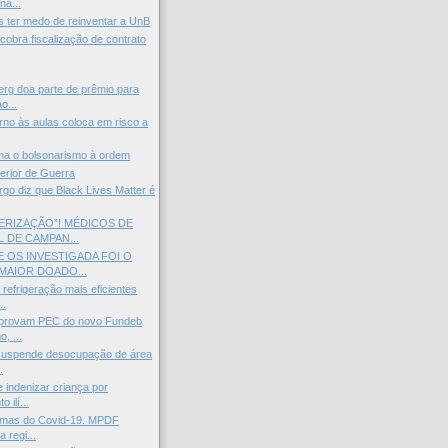
na...
 ter medo de reinventar a UnB
cobra fiscalização de contrato
rg doa parte de prêmio para
o...
rno às aulas coloca em risco a
ama o bolsonarismo à ordem
erior de Guerra
go diz que Black Lives Matter é
ERIZAÇÃO”! MÉDICOS DE
 DE CAMPAN...
 OS INVESTIGADA FOI O
MAIOR DOADO...
refrigeração mais eficientes
..
provam PEC do novo Fundeb
, ...
 suspende desocupação de área
.
 indenizar criança por
 ilí...
timas do Covid-19. MPDF
 regi...