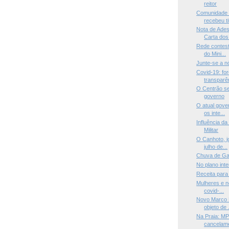
reitor
Comunidade 
recebeu tit
Nota de Ades
Carta dos 
Rede contest
do Mini...
Junte-se a 
Covid-19: fo
transparên
O Centrão se
governo
O atual gove
os inte...
Influência d
Militar
O Canhoto, j
julho de...
Chuva de Ga
No plano int
Receita para
Mulheres e n
covid-...
Novo Marco 
objeto de .
Na Praia: MP
cancelame