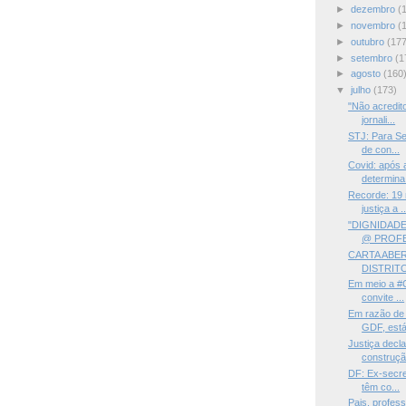
►
dezembro
(
►
novembro
(
►
outubro
(177
►
setembro
(1
►
agosto
(160
▼
julho
(173)
"Não acredito
jornali...
STJ: Para Se
de con...
Covid: após 
determina 
Recorde: 19 
justiça a ..
"DIGNIDADE
@ PROFES
CARTA ABE
DISTRITO
Em meio a #C
convite ...
Em razão de 
GDF, está 
Justiça decla
construção
DF: Ex-secre
têm co...
Pais, profes