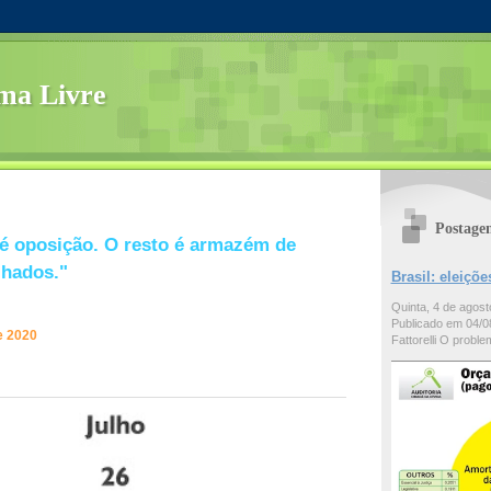
ma Livre
Postage
é oposição. O resto é armazém de
lhados."
Brasil: eleiç
Quinta, 4 de agos
Publicado em 04/08
e 2020
Fattorelli O problem