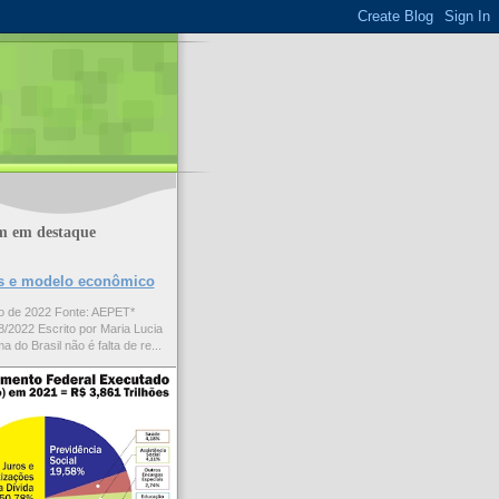
m em destaque
ões e modelo econômico
to de 2022 Fonte: AEPET*
/2022 Escrito por Maria Lucia
a do Brasil não é falta de re...