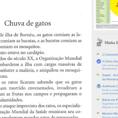
Minha li
1 ContextoE
3 Chico Sa
Um nome par
Bandeirante
Aepet - As
da Petrobr
Auditoria C
Envie a cart
parlamentare
Bahia em P
Esgrimista br
disputa e re
Monitor Mer
Renner regis