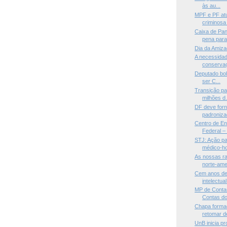
às au...
MPF e PF at
criminosa
Caixa de Pa
pena para 
Dia da Amiz
A necessidad
conservaç
Deputado bol
ser C...
Transição pa
milhões d.
DF deve for
padronizad
Centro de Ens
Federal – 
STJ: Ação p
médico-hos
As nossas r
norte-amer
Cem anos de
intelectual
MP de Contas
Contas do
Chapa forma
retomar de
UnB inicia p