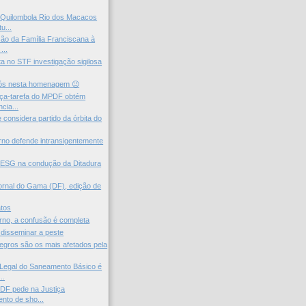
Quilombola Rio dos Macacos
u...
ão da Família Franciscana à
...
a no STF investigação sigilosa
nós nesta homenagem 😉
rça-tarefa do MPDF obtém
cia...
 considera partido da órbita do
rno defende intransigentemente
a ESG na condução da Ditadura
ornal do Gama (DF), edição de
tos
erno, a confusão é completa
 disseminar a peste
egros são os mais afetados pela
Legal do Saneamento Básico é
..
DF pede na Justiça
nto de sho...