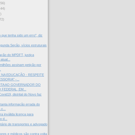
156)
144)
)
72)
)
 que tenha sido um erro", diz
gunda Seção, vícios estruturais
ação do MPDFT, justiça
atual...
milhões assinam petição por
.
 NA EDUCAÇÃO - RESPEITE
SOR/A" -...
RTA AO GOVERNADOR DO
 FEDERAL, EM...
ovid19, distrital do Novo faz
tanta informação errada do
c...
ra inválida licença para
 d...
tário de transportes e advogado
sores e médicos são contra volta