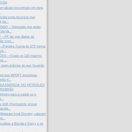
IOSA
m alicate encontrado em obra
.
ívida suga recursos que
r pa...
SMO —Deputado que pediu
Vai-Va...
 —PF diz que dados da
ão 'com...
Primeira Turma do STF forma
ra...
ÕES —Quais os 100 maiores
os ...
s veem indícios de que 'Invasão
dem que MPDFT investigue
nto d...
 DA ENERGIA, DO PETRÓLEO
TROBRÁS
dinheiro para a saúde se o
...
a UnB: Precisamos provar
acida...
taram Irmã Dorothy, calaram
o...
sculpas a Brizola e Darcy e se