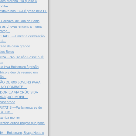
raes Moreira. Há quase 4
o a...
estava nos EUA é preso pela PF
 Carnaval de Rua da Bahia
z as chuvas encontram uma
oteg...
IDADE —Limitar a celebração
l...
orsão da casa grande
dos Belos
24 —'Ah, se não Fosse o Ilê
...
e leva Bolsonaro à prisão
blico vídeo de reunião em
ão...
O DE 600 JOVENS PARA
 NO COMBATE ...
OR E A VIA CRÚCIS DA
RAÇÃO IMOBIL...
mascarado
ITATIS —Parlamentares do
à Just...
 samba morrer
erária critica projeto que pode
—Bolsonaro, Braga Netto e