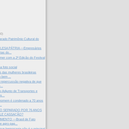
)
00)
arado Patrimônio Cultural do
ESA PÁTRIA —Empresários
tas do...
mer com a 2ª Edição do Festival
a foto social
das mulheres brasileiras
 bem ...
 repercussão negativa de que
...
o-Adjunto de Transportes e
s...
: homem é condenado a 70 anos
..
O SEPARADO POR 76 ANOS
ALE CASSAÇÃO?
ENTO —Brasil de Fato
e agro pag...
que hemorragia não é o principal