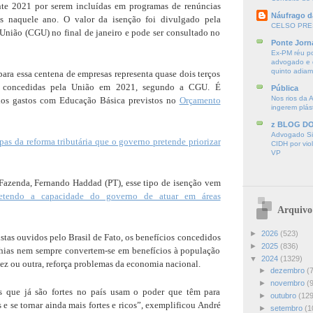
nte 2021 por serem incluídas em programas de renúncias
Náufrago d
aís naquele ano. O valor da isenção foi divulgado pela
CELSO PRE
União (CGU) no final de janeiro e pode ser consultado no
Ponte Jorn
Ex-PM réu p
advogado e d
quinto adia
ara essa centena de empresas representa quase dois terços
s concedidas pela União em 2021, segundo a CGU. É
Pública
Nos rios da 
dos gastos com Educação Básica previstos no
Orçamento
ingerem plás
z BLOG D
Advogado Sir
as da reforma tributária que o governo pretende priorizar
CIDH por vio
VP
Fazenda, Fernando Haddad (PT), esse tipo de isenção vem
etendo a capacidade do governo de atuar em áreas
Arquivo
►
2026
(523)
as ouvidos pelo Brasil de Fato, os benefícios concedidos
►
2025
(836)
hias nem sempre convertem-se em benefícios à população
▼
2024
(1329)
vez ou outra, reforça problemas da economia nacional.
►
dezembro
(
►
novembro
(
es que já são fortes no país usam o poder que têm para
►
outubro
(129
 e se tornar ainda mais fortes e ricos”, exemplificou André
►
setembro
(1