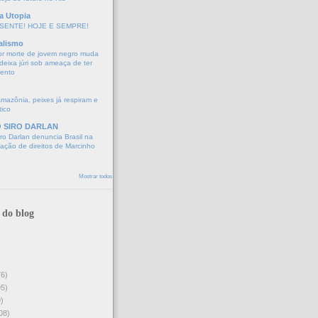
a Utopia
SENTE! HOJE E SEMPRE!
alismo
or morte de jovem negro muda
eixa júri sob ameaça de ter
mento
Amazônia, peixes já respiram e
tico
O SIRO DARLAN
o Darlan denuncia Brasil na
lação de direitos de Marcinho
Mostrar todos
 do blog
76)
95)
)
08)