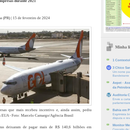
empresas durante 2021
ba (PR)
| 15 de fevereiro de 2024
Minha li
1 ContextoE
3 Chico Sa
Um nome par
Bandeirante
Aepet - As
da Petrobr
Auditoria C
Envie a cart
parlamentare
resas que mais recebeu incentivo e, ainda assim, pediu
Bahia em P
Esgrimista br
os EUA - Foto: Marcelo Camargo/Agência Brasil
disputa e re
Monitor Mer
iras deixaram de pagar mais de R$ 140,6 bilhões em
Conceito de l