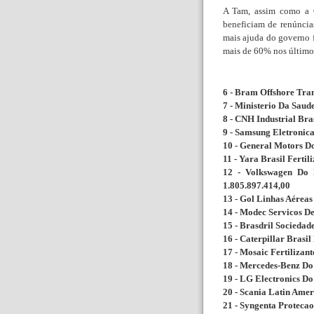
A Tam, assim como a G
beneficiam de renúncia
mais ajuda do governo 
mais de 60% nos último
6 - Bram Offshore Tran
7 - Ministerio Da Saud
8 - CNH Industrial Bra
9 - Samsung Eletronic
10 - General Motors Do
11 - Yara Brasil Fertil
12 - Volkswagen Do B
1.805.897.414,00
13 - Gol Linhas Aéreas 
14 - Modec Servicos De
15 - Brasdril Sociedad
16 - Caterpillar Brasil
17 - Mosaic Fertilizant
18 - Mercedes-Benz Do 
19 - LG Electronics Do
20 - Scania Latin Amer
21 - Syngenta Protecao