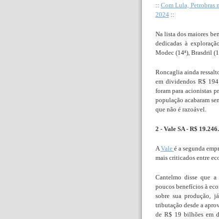
::
Com Lula, Petrobras 
2024
::
Na lista dos maiores ben
dedicadas à exploração
Modec (14ª), Brasdril (1
Roncaglia ainda ressalt
em dividendos R$ 194 
foram para acionistas pr
população acabaram sen
que não é razoável.
2 - Vale SA - R$ 19.246
A
Vale
é a segunda empr
mais criticados entre ec
Cantelmo disse que a 
poucos benefícios à eco
sobre sua produção, j
tributação desde a apro
de R$ 19 bilhões em d