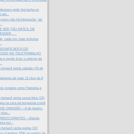
sonaro pede 'borracha no
 ani...
povo não há integração', diz
..
 SER TÃO DIFÍCIL DE
NDER . . .
ade, cada vez mais próxima,
..
SIGNIFICADOS DO
ESSO NO TELETRABALHO
ão e expôs à luz o cinismo da
..
do fumacê neste sábado (24 de
ulgamento de mais 15 réus do 8
ois estados entre Palestina e
o fumacê nesta sexta-feira (23)
pa na cara da burguesia cristã
DE OMISSÃO —8 de janeiro:
réus...
REOCUPANTES —Distrito
era inci...
o fumacê nesta quinta (22)
so Gamboa: PMs acusados de