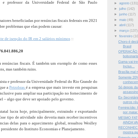
a e professor da Universidade Federal de São Paulo
►
agosto
(131
►
julho
(142)
►
junho
(117)
►
maio
(49)
maiores beneficiadas por renúncias fiscais federais em 2021
►
abril
(117)
bre problemas que elas podem causar:
►
março
(137)
▼
fevereiro
(1
e de isenção do IR em 2 salários mínimos
::
Choro é decl
Brasil
476.841.886,20
OPERAÇÃO L
bolsonaris
Gama vai tre
m renúncias fiscais. É também um exemplo de como esses
Inclus...
ns, mas também ruins.
Brasília mal n
Somente 20% 
sta e professor da Universidade Federal do Rio Grande do
conhecem
 que a
Petrobras
é a empresa que mais investe em pesquisas
Só depois da
assassino
 inclusive para ampliar sua participação no fornecimento de
Ex-Secretári
el – algo que deve ser apoiado pelo governo.
outros réu
Feminicídio
tatal lucra hoje, principalmente, extraindo e exportando
por matar.
 Esse tipo de atividade não deveria mais receber incentivos
MESMO FAT
AINDA V
ncias delas para o aquecimento global, ressaltou Weslley
RECONHECIM
presidente do Instituto Economias e Planejamento.
mostra qu
Entenda por 