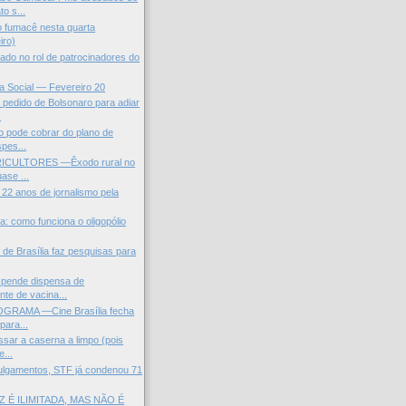
o s...
do fumacê nesta quarta
iro)
ado no rol de patrocinadores do
ça Social — Fevereiro 20
pedido de Bolsonaro para adiar
.
o pode cobrar do plano de
pes...
CULTORES —Êxodo rural no
uase ...
, 22 anos de jornalismo pela
a: como funciona o oligopólio
 de Brasília faz pesquisas para
pende dispensa de
te de vacina...
RAMA —Cine Brasília fecha
para...
ssar a caserna a limpo (pois
...
ulgamentos, STF já condenou 71
Z É ILIMITADA, MAS NÃO É