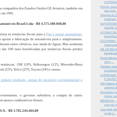
CONTAG
Presos usara
 da companhia dos Estados Unidos GE Aviation, também era
para fugi..
da em 1991.
Sistema da D
poderiam i
Automóveis Brasil Ltda - R$ 4.575.300.048,00
AUTORITARI
punição à 
A CASA CAIU
ona as renúncias fiscais para a
Fiat e outras montadoras
.
investigaç
do apoiar a fabricação de automóveis pura e simplesmente.
GOLPISMO —
duzam carros elétricos, isso muda de figura. Mas nenhuma
maioria pa
a das 100 mais beneficiadas por renúncias fiscais produz
R$ 140 BILH
beneficiad
Especialista
Zero' ...
 renúncias: GM (10ª), Volkswagen (12ª), Mercedes-Benz
Partidos pe
ult (23ª), Volvo (25ª), Toyota (34ª) e outras.
sucateame
A VERDADE
E DA PE
reduzir produção, apesar de incentivo governamental a
Não faltaria 
sistema da
Enchentes n
ecentemente, o governo subsidiou a compra de carros
nossa cap
m menos combustíveis fósseis.
MEMÓRIA —Ma
sua voz pr
Lula pede de
S/A. - R$ 3.782.244.464,00
rende a...