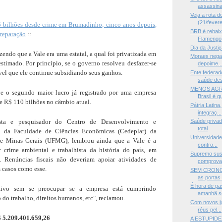
assassinat
Veja a rota 
(21/fevere
5 bilhões desde crime em Brumadinho; cinco anos depois,
BRB é rebaix
 reparação
::
Flamengo
Dia da Justi
ndo que a Vale era uma estatal, a qual foi privatizada em
Moraes nega 
timado. Por princípio, se o governo resolveu desfazer-se
depoime..
vel que ele continue subsidiando seus ganhos.
Ente federad
saúde des
MENOS AGRI
e o segundo maior lucro já registrado por uma empresa
Brasil é q
de R$ 110 bilhões no câmbio atual.
Pátria Latina
integraç...
ista e pesquisador do Centro de Desenvolvimento e
Saúde privad
total
l da Faculdade de Ciências Econômicas (Cedeplar) da
Universidade
de Minas Gerais (UFMG), lembrou ainda que a Vale é a
contro...
 crime ambiental e trabalhista da história do país, em
Supremo sus
Renúncias fiscais não deveriam apoiar atividades de
comprovan
 casos como esse.
SEM CRONOG
as portas 
É hora de pa
tivo sem se preocupar se a empresa está cumprindo
amanhã se
 do trabalho, direitos humanos, etc", reclamou.
Com novos j
réus pel...
 5.209.401.659,26
A ESTUPIDE