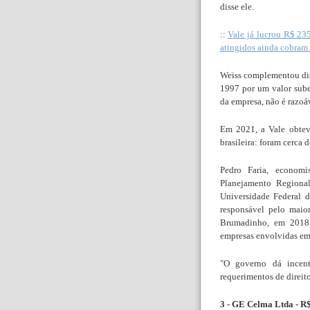
disse ele.
::
Vale já lucrou R$ 23
atingidos ainda cobram
Weiss complementou dize
1997 por um valor subes
da empresa, não é razoá
Em 2021, a Vale obtev
brasileira: foram cerca 
Pedro Faria, econom
Planejamento Regiona
Universidade Federal 
responsável pelo maior
Brumadinho, em 2018. 
empresas envolvidas em
"O governo dá incen
requerimentos de direito
3 - GE Celma Ltda - R$