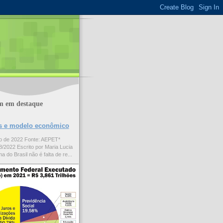
m em destaque
ões e modelo econômico
to de 2022 Fonte: AEPET*
/2022 Escrito por Maria Lucia
a do Brasil não é falta de re...