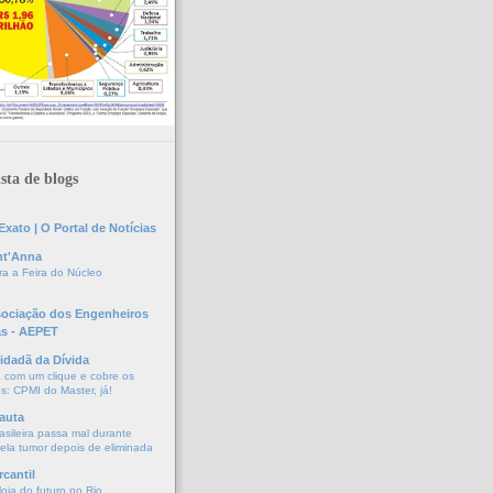
sta de blogs
xato | O Portal de Notícias
nt'Anna
a a Feira do Núcleo
sociação dos Engenheiros
as - AEPET
idadã da Dívida
a com um clique e cobre os
s: CPMI do Master, já!
auta
asileira passa mal durante
vela tumor depois de eliminada
cantil
oja do futuro no Rio