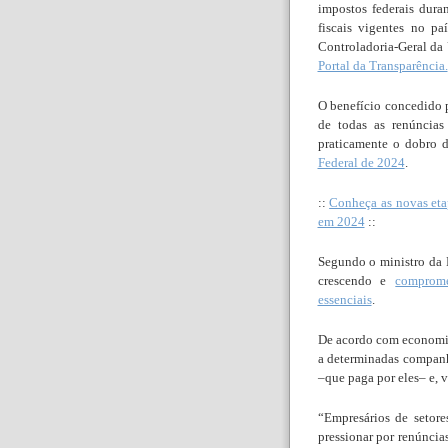
impostos federais dura
fiscais vigentes no p
Controladoria-Geral da 
Portal da Transparência.
O benefício concedido p
de todas as renúncia
praticamente o dobro 
Federal de 2024
.
::
Conheça as novas etap
em 2024
::
Segundo o ministro da 
crescendo e
comprom
essenciais
.
De acordo com economist
a determinadas compan
–que paga por eles– e, 
“Empresários de setor
pressionar por renúncias