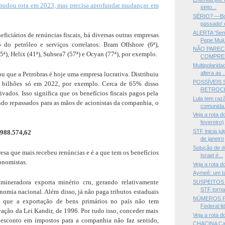
mudou rota em 2023, mas precisa aprofundar mudanças em
sinto...
SÉRIO? —Bol
passado' e
ALERTA 'Sem 
eficiários de renúncias fiscais, há diversas outras empresas
Pepe Muji.
 do petróleo e serviços correlatos: Bram Offshore (6ª),
NÃO PARECE
5ª), Helix (41ª), Subsea7 (57ª) e Ocyan (77ª), por exemplo.
COMPREE
Multipolarid
altera as .
ou que a Petrobras é hoje uma empresa lucrativa. Distribuiu
POSSÍVEIS 
bilhões só em 2022, por exemplo. Cerca de 65% disso
RETROC
ivados. Isso significa que os benefícios fiscais pagos pela
Lula tem raz
do repassados para as mãos de acionistas da companhia, o
comunida.
Veja a rota 
fevereiro)
STF inicia j
.988.574,62
de janeiro
Solução de d
esa que mais recebeu renúncias e é a que tem os benefícios
Israel é...
onomistas.
Veja a rota d
Aymeê: um ta
mineradora exporta minério cru, gerando relativamente
SUSPEITOS 
STF torna 
nomia nacional. Além disso, já não paga tributos estaduais
NÚMEROS P
á que a exportação de bens primários no país não tem
Federal lid
vação da Lei Kandir, de 1996. Por tudo isso, conceder mais
Veja a rota d
esconto em impostos para a companhia não faz sentido,
CHACINA Ca