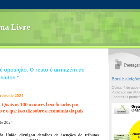
ma Livre
Postage
é oposição. O resto é armazém de
lhados."
Brasil: eleiç
Quinta, 4 de agos
Publicado em 04/08
ereiro de 2024
Fattorelli O problem
ais os 100 maiores beneficiados por
 e o que isso diz sobre a economia do país
 de 2024
da União divulgou detalhes de isenções de tributos