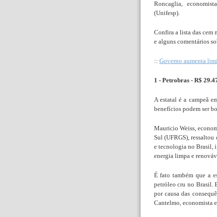
Roncaglia, economist
(Unifesp).
Confira a lista das cem 
e alguns comentários so
::
Governo aumenta limit
1 - Petrobras - R$ 29.
A estatal é a campeã e
benefícios podem ser bo
Mauricio Weiss, economi
Sul (UFRGS), ressaltou
e tecnologia no Brasil,
energia limpa e renováv
É fato também que a es
petróleo cru no Brasil.
por causa das consequê
Cantelmo, economista e 