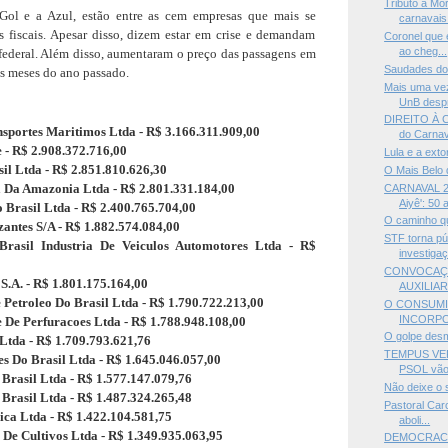
Tributo a Mo
ol e a Azul, estão entre as cem empresas que mais se
carnavais 
s fiscais. Apesar disso, dizem estar em crise e demandam
Coronel que 
ao cheg...
federal. Além disso, aumentaram o preço das passagens em
Saudades do
s meses do ano passado.
Mais uma ve
UnB despr
DIREITO À C
sportes Maritimos Ltda - R$ 3.166.311.909,00
do Carnava
e - R$ 2.908.372.716,00
Lula e a ext
sil Ltda - R$ 2.851.810.626,30
O Mais Belo 
a Da Amazonia Ltda - R$ 2.801.331.184,00
CARNAVAL 20
Aiyê': 50 a
 Brasil Ltda - R$ 2.400.765.704,00
O caminho qu
izantes S/A - R$ 1.882.574.084,00
STF torna pú
rasil Industria De Veiculos Automotores Ltda - R$
investigaç
CONVOCAÇÃ
S.A. - R$ 1.801.175.164,00
AUXILIAR
 Petroleo Do Brasil Ltda - R$ 1.790.722.213,00
O CONSUMID
INCORPO
e De Perfuracoes Ltda - R$ 1.788.948.108,00
O golpe des
 Ltda - R$ 1.709.793.621,76
TEMPUS VER
es Do Brasil Ltda - R$ 1.645.046.057,00
PSOL vão 
Brasil Ltda - R$ 1.577.147.079,76
Não deixe o
 Brasil Ltda - R$ 1.487.324.265,48
Pastoral Carc
ica Ltda - R$ 1.422.104.581,75
aboli...
 De Cultivos Ltda - R$ 1.349.935.063,95
DEMOCRACIA 