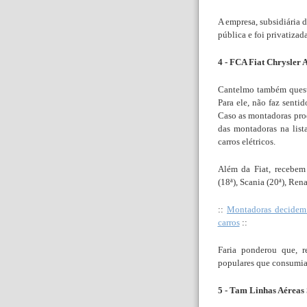
A empresa, subsidiária
pública e foi privatiza
4 - FCA Fiat Chrysler 
Cantelmo também questi
Para ele, não faz senti
Caso as montadoras pro
das montadoras na list
carros elétricos.
Além da Fiat, recebem
(18ª), Scania (20ª), Rena
::
Montadoras decidem 
carros
::
Faria ponderou que, r
populares que consumia
5 - Tam Linhas Aéreas 