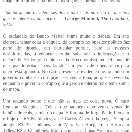
Imagem: Reprodução/Global Investigative Journalism Network
“Simplesmente os interesses dos muito ricos não são os mesmos
que os interesses da nação.”
–
George Monbiot,
The Guardian,
2022
O escândalo do Banco Master anima muito o debate. Em ano
eleitoral, tentar colar a etiqueta de corrupto no opositor político faz
parte do tiroteio, em particular porque, para as pessoas
desinformadas, a etiqueta permite substituir a informação e o
raciocínio. Ao longo da minha vida de economista, me dei conta de
que quando gritam “pega ladrão” em geral vale a pena olhar para
quem está gritando. No caso presente, é evidente que, quando um
governo combate a corrupção, ela vem à tona, porque é revelada,
enquanto o governo corrupto que a gerou e tolerou fez o tema sumir
do mapa.
Um segundo ponto é que não se trata de coisa nova. O caso
Lemann, Sicupira e Telles, que também envolveu dezenas de
bilhões de reais, sumiu do mapa. A fortuna de Jorge Paulo Lemann
é hoje de R$ 88 bilhões; a de Carlos Alberto da Veiga Sicupira
atingiu R$ 39,1 bilhões; a de Max Van Hoegaerden Herrmann
Telles, R$ 29,3 bilhões. Muito acima das Lojas Americanas, esse