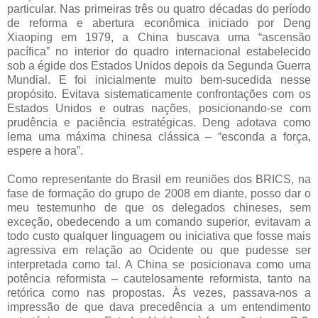
particular. Nas primeiras três ou quatro décadas do período
de reforma e abertura econômica iniciado por Deng
Xiaoping em 1979, a China buscava uma “ascensão
pacífica” no interior do quadro internacional estabelecido
sob a égide dos Estados Unidos depois da Segunda Guerra
Mundial. E foi inicialmente muito bem-sucedida nesse
propósito. Evitava sistematicamente confrontações com os
Estados Unidos e outras nações, posicionando-se com
prudência e paciência estratégicas. Deng adotava como
lema uma máxima chinesa clássica – “esconda a força,
espere a hora”.
Como representante do Brasil em reuniões dos BRICS, na
fase de formação do grupo de 2008 em diante, posso dar o
meu testemunho de que os delegados chineses, sem
exceção, obedecendo a um comando superior, evitavam a
todo custo qualquer linguagem ou iniciativa que fosse mais
agressiva em relação ao Ocidente ou que pudesse ser
interpretada como tal. A China se posicionava como uma
potência reformista – cautelosamente reformista, tanto na
retórica como nas propostas. Às vezes, passava-nos a
impressão de que dava precedência a um entendimento