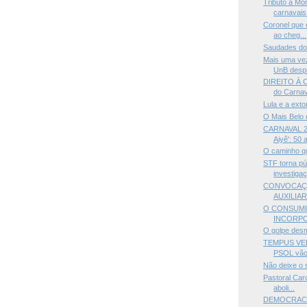
Tributo a Mo
carnavais 
Coronel que 
ao cheg...
Saudades do
Mais uma ve
UnB despr
DIREITO À C
do Carnava
Lula e a ext
O Mais Belo 
CARNAVAL 20
Aiyê': 50 a
O caminho qu
STF torna pú
investigaç
CONVOCAÇÃ
AUXILIAR
O CONSUMID
INCORPO
O golpe des
TEMPUS VER
PSOL vão 
Não deixe o
Pastoral Carc
aboli...
DEMOCRACIA 