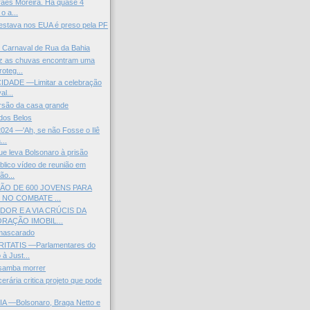
raes Moreira. Há quase 4
o a...
estava nos EUA é preso pela PF
 Carnaval de Rua da Bahia
z as chuvas encontram uma
oteg...
IDADE —Limitar a celebração
l...
orsão da casa grande
dos Belos
24 —'Ah, se não Fosse o Ilê
...
e leva Bolsonaro à prisão
blico vídeo de reunião em
ão...
O DE 600 JOVENS PARA
 NO COMBATE ...
OR E A VIA CRÚCIS DA
RAÇÃO IMOBIL...
mascarado
ITATIS —Parlamentares do
à Just...
 samba morrer
erária critica projeto que pode
—Bolsonaro, Braga Netto e