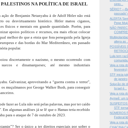
PALESTINOS NA POLÍTICA DE ISRAEL
sinto...
SÉRIO? —Bol
passado' e
 ação de Benjamin Netanyahu à de Adolf Hitler não está
ALERTA 'Sem 
ro ou desvirtuamento histórico. Hitler matou ciganos,
Pepe Muji.
tes físicos e mentais em grande quantidade. Porém, para
NÃO PARECE
izar apoios políticos e recursos, era mais eficaz colocar
COMPREE
qual melhor do que a etnia que fora perseguida pela Igreja
Multipolarid
altera as .
 europeus e das bordas do Mar Mediterrâneo, em passado
POSSÍVEIS 
ória popular.
RETROC
Lula tem raz
poiou discretamente o nazismo, o mesmo ocorrendo com
comunida.
es, suecos e dinamarqueses; até mesmo industriais
Veja a rota 
fevereiro)
STF inicia j
de janeiro
yahu. Galvanizar, aproveitando a “guerra contra o terror”,
Solução de d
a os muçulmanos por George Walker Bush, para conseguir
Israel é...
nanceiros.
Veja a rota d
Aymeê: um ta
SUSPEITOS 
ode fazer ao Lula não será pelas palavras, mas por ter caído
STF torna 
 Em algumas análises já se lê que o Hamas teria recebido
NÚMEROS P
hu para o ataque de 7 de outubro de 2023.
Federal lid
Veja a rota d
amin”? Ser o único a ter direitos especiais por sofrer o
CHACINA Ca