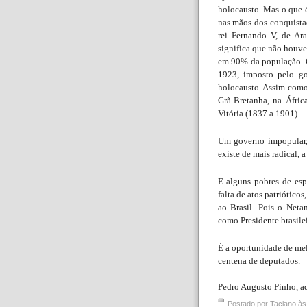
holocausto. Mas o que é
nas mãos dos conquist
rei Fernando V, de Ara
significa que não houve
em 90% da população. 
1923, imposto pelo go
holocausto. Assim como 
Grã-Bretanha, na Áfric
Vitória (1837 a 1901).
Um governo impopular, 
existe de mais radical, 
E alguns pobres de es
falta de atos patriótico
ao Brasil. Pois o Neta
como Presidente brasilei
É a oportunidade de mel
centena de deputados.
Pedro Augusto Pinho, a
Postado por
Taciano
à