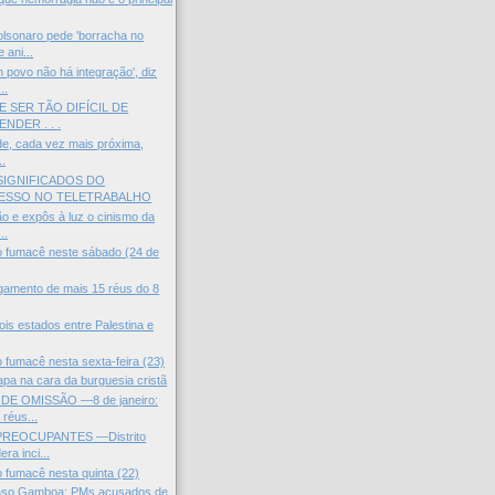
sonaro pede 'borracha no
 ani...
povo não há integração', diz
..
 SER TÃO DIFÍCIL DE
NDER . . .
ade, cada vez mais próxima,
..
SIGNIFICADOS DO
ESSO NO TELETRABALHO
ão e expôs à luz o cinismo da
..
do fumacê neste sábado (24 de
ulgamento de mais 15 réus do 8
ois estados entre Palestina e
o fumacê nesta sexta-feira (23)
pa na cara da burguesia cristã
DE OMISSÃO —8 de janeiro:
réus...
REOCUPANTES —Distrito
era inci...
o fumacê nesta quinta (22)
so Gamboa: PMs acusados de