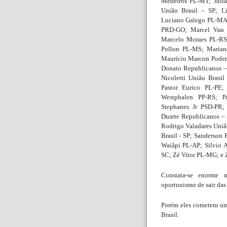
Medeiros PL-MT; Julia
União Brasil – SP; 
Luciano Galego PL-MA;
PRD-GO; Marcel Van 
Marcelo Moraes PL-RS;
Pollon PL-MS; Marian
Maurício Marcon Podem
Donato Republicanos –
Nicoletti União Brasi
Pastor Eurico PL-PE;
Westphalen PP-RS; P
Stephanes Jr PSD-PR;
Duarte Republicanos –
Rodrigo Valadares Uniã
Brasil - SP; Sanderson
Waiãpi PL-AP; Silvio
SC; Zé Vitor PL-MG; e 
Constata-se enorme m
oportunismo de sair da
Porém eles cometem um c
Brasil.