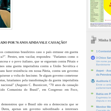
Minha li
ADO POR 76 ANOS AINDA VALE CASSAÇÃO?
1 ContextoE
os comunistas brasileiros caso o país entrasse em guerra
ca?”. Prestes, sem vacilar, respondeu: “Faríamos como o
3 Chico Sa
ncesa e o povo italiano, que se ergueram contra Pétain e
Um nome par
Bandeirante
mos uma guerra imperialista contra a União Soviética e
ra fazer resistência em nossa Pátria, contra um governo
Aepet - As
da Petrobr
 quisesse a volta do fascismo. Se algum governo cometesse
stas, lutaríamos pela transformação da guerra imperialista
Auditoria C
o nacional” (Augusto C. Buonicore, “70 anos da cassação
Envie a cart
parlamentare
tido Comunista do Brasil”, em Congresso em Foco,
Bahia em P
Esgrimista br
disputa e re
a demonstrou que o Brasil não era a democracia que se
Monitor Mer
 Dutra, apenas um governo subordinado a interesses
Conceito de l