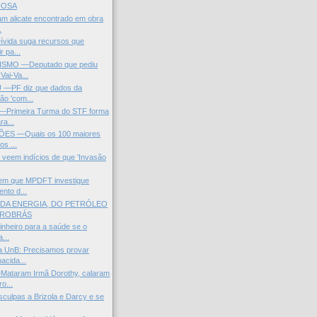
IOSA
m alicate encontrado em obra
.
ívida suga recursos que
r pa...
SMO —Deputado que pediu
Vai-Va...
 —PF diz que dados da
ão 'com...
Primeira Turma do STF forma
ra...
ÕES —Quais os 100 maiores
os ...
s veem indícios de que 'Invasão
dem que MPDFT investigue
nto d...
 DA ENERGIA, DO PETRÓLEO
TROBRÁS
dinheiro para a saúde se o
...
a UnB: Precisamos provar
acida...
taram Irmã Dorothy, calaram
o...
sculpas a Brizola e Darcy e se