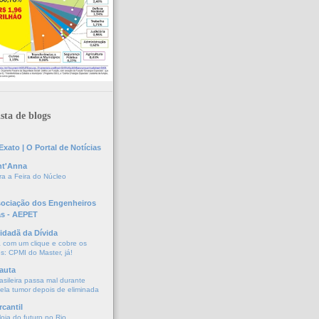
sta de blogs
xato | O Portal de Notícias
nt'Anna
a a Feira do Núcleo
sociação dos Engenheiros
as - AEPET
idadã da Dívida
a com um clique e cobre os
s: CPMI do Master, já!
auta
asileira passa mal durante
vela tumor depois de eliminada
cantil
oja do futuro no Rio