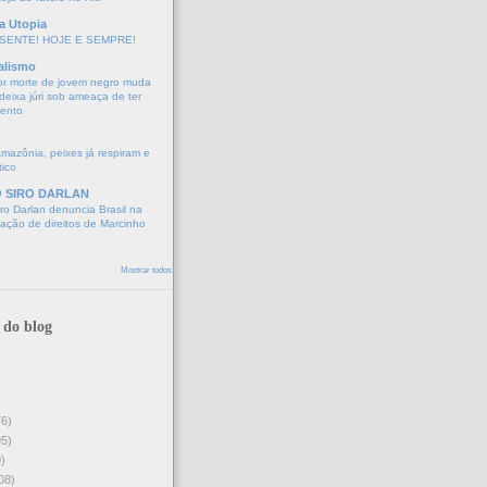
a Utopia
SENTE! HOJE E SEMPRE!
alismo
or morte de jovem negro muda
eixa júri sob ameaça de ter
mento
Amazônia, peixes já respiram e
tico
O SIRO DARLAN
o Darlan denuncia Brasil na
lação de direitos de Marcinho
Mostrar todos
 do blog
76)
95)
)
08)