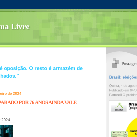
ma Livre
Postage
é oposição. O resto é armazém de
lhados."
Brasil: eleiç
Quinta, 4 de agos
Publicado em 04/08
reiro de 2024
Fattorelli O problem
ARADO POR 76 ANOS AINDA VALE
e 2024