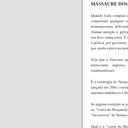
MASSACRE DOS 
Quando Lula compara a
cometendo qualquer er
homossexuais, deficien
chamar atenção e galvan
seu foco numa etnia. E 
Católica, por governos
que ainda estava na mem
Veja que o Vaticano a
aristocratas ingles
estadunidenses.
É a estratégia de Netan
lançada em 2001 contr
suportes midiáticos e fi
Se alguma restrição se p
no “conto do Benjamin”.
“incentivos” de Netanya
Qual é o “conto do Benj