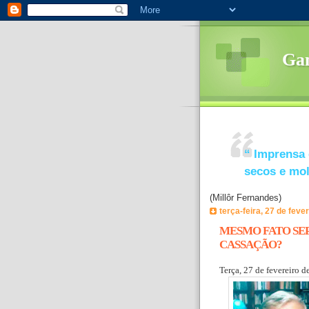
Ga
“
Imprensa 
secos e mo
(Millôr Fernandes)
terça-feira, 27 de feve
MESMO FATO SEP
CASSAÇÃO?
Terça, 27 de fevereiro d