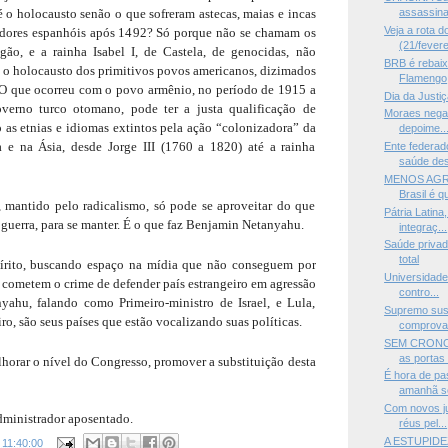
 o holocausto senão o que sofreram astecas, maias e incas
assassinat
Veja a rota 
adores espanhóis após 1492? Só porque não se chamam os
(21/fevere
gão, e a rainha Isabel I, de Castela, de genocidas, não
BRB é rebaix
 o holocausto dos primitivos povos americanos, dizimados
Flamengo
O que ocorreu com o povo armênio, no período de 1915 a
Dia da Justi
verno turco otomano, pode ter a justa qualificação de
Moraes nega 
as etnias e idiomas extintos pela ação “colonizadora” da
depoime..
a e na Ásia, desde Jorge III (1760 a 1820) até a rainha
Ente federad
saúde des
MENOS AGRI
Brasil é q
mantido pelo radicalismo, só pode se aproveitar do que
Pátria Latina
a guerra, para se manter. É o que faz Benjamin Netanyahu.
integraç...
Saúde privad
total
pírito, buscando espaço na mídia que não conseguem por
Universidade
s, cometem o crime de defender país estrangeiro em agressão
contro...
nyahu, falando como Primeiro-ministro de Israel, e Lula,
Supremo sus
ro, são seus países que estão vocalizando suas políticas.
comprovan
SEM CRONOG
as portas 
horar o nível do Congresso, promover a substituição desta
É hora de pa
amanhã se
Com novos j
dministrador aposentado.
réus pel...
A ESTUPIDE
s
11:40:00