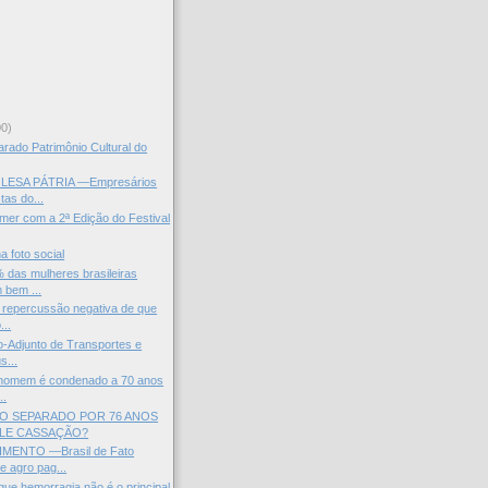
)
00)
arado Patrimônio Cultural do
ESA PÁTRIA —Empresários
tas do...
mer com a 2ª Edição do Festival
a foto social
das mulheres brasileiras
 bem ...
 repercussão negativa de que
...
o-Adjunto de Transportes e
s...
: homem é condenado a 70 anos
..
O SEPARADO POR 76 ANOS
ALE CASSAÇÃO?
ENTO —Brasil de Fato
e agro pag...
que hemorragia não é o principal