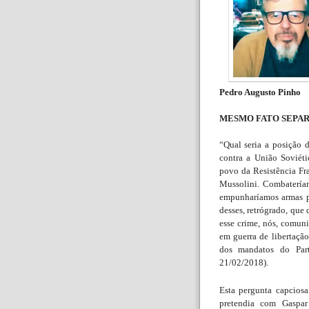
Pedro Augusto Pinho
MESMO FATO SEPAR
“Qual seria a posição d
contra a União Soviéti
povo da Resistência Fra
Mussolini. Combatería
empunharíamos armas pa
desses, retrógrado, que
esse crime, nós, comuni
em guerra de libertaçã
dos mandatos do Par
21/02/2018).
Esta pergunta capcios
pretendia com Gaspar