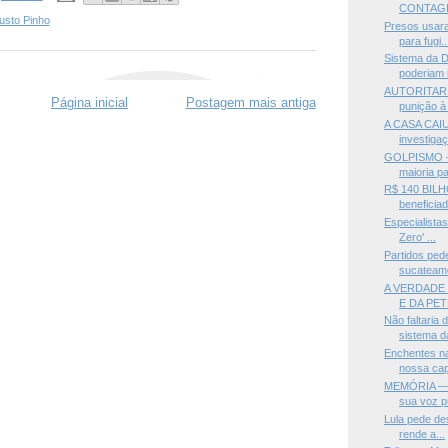
CONTAG
usto Pinho
Presos usara
para fugi..
Sistema da D
poderiam i
AUTORITARI
Página inicial
Postagem mais antiga
punição à 
A CASA CAIU
investigaç
GOLPISMO —
maioria pa
R$ 140 BILH
beneficiad
Especialista
Zero' ...
Partidos pe
sucateame
A VERDADE
E DA PE
Não faltaria 
sistema da
Enchentes n
nossa cap
MEMÓRIA —Ma
sua voz pr
Lula pede de
rende a...