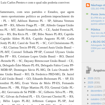
 Luiz Carlos Prestes e com o qual não poderia conviver.
Náufrago d
CELSO PRE
lamentares, com seus partidos e Estados, que agem
Ponte Jorn
r mero oportunismo político ao pedirem impeachment do
Ex-PM réu p
io - PL – MT; Adilson Barroso PL – SP; Adriana Ventura
advogado e d
quinto adia
m PP – RS; Alberto Fraga PL – DF; Alfredo Gaspar União
rros PL – MT; André Fernandes PL – CE; André Ferreira PL
Pública
Nos rios da 
nia – RS; Bia Kicis PL – DF; Bibo Nunes PL-RS; Capitão
ingerem plás
Capitão Alden PL-BA; Capitão Augusto PL-SP; Carla
z BLOG D
 Jordy PL-RJ; Carol de Toni PL – SC; Cel Chrisóstomo PL
Advogado Sir
 – RJ; Clarissa Tercio PP-PE; Coronel Assis União Brasil –
CIDH por vio
VP
PL-MT; Coronel Telhada PP-SP; Coronel Ulysses União
ilho PP – RS; Cristiane Lopes União Brasil – RO; Daniel
a Reinehr PL – SC; Dayany Bittencourt União Brasil – CE;
A; Delegado Éder Mauro PL-PA; Delegado Fabio Costa PP-
 MDB-SP; Domingos Sávio PL-MG; Dr. Luiz Ovando PP-
Arquivo
mo União Brasil – RO; Dr. Frederico PRD-MG; Dr. Jaziel
 Calil União Brasil – GO; Eduardo Bolsonaro PL – SP; Eli
►
2026
(523)
►
2025
(836)
iondini PL-MG; Evair Vieira de Melo PP-ES; Fernando
▼
2024
(1329)
Barros PL – PR; Filipe Martins PL-TO; General Girão PL-
►
dezembro
(
L-RJ; Geovania de Sá PSDB – SC; Gilberto Silva PL – PB;
►
novembro
(
SC; Gilvan da Federal PL – ES; Giovani Cherini PL – RS;
►
outubro
(129
; Hélio Lopes PL-RJ; Jefferson Campos PL-SP; José
►
setembro
(1