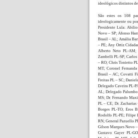
ideológicos distintos de
São estes os 108 par
ideologicamente ou po
Presidente Lula: Abil
Novo – SP; Afonso Ham
Brasil – AL; Amália Ba
– PE; Any Ortiz Cidada
Alberto Neto PL-AM; 
Zambelli PL-SP; Carlos
– RO; Chris Tonietto PL
MT; Coronel Fernanda 
Brasil – AC; Covatti F
Freitas PL – SC; Daniel
Delegado Caveira PL-P
AL; Delegado Palumbo
MS; Dr. Fernando Maxi
PL – CE; Dr. Zacharias
Borges PL-TO; Eros B
Rodolfo PL-PE; Filipe 
RN; General Pazuello P
Gilson Marques Novo – 
Gustavo Gayer PL-GO