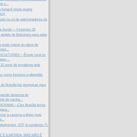
o s...
do fumacê nesta quarta
iro)
ado no rol de patrocinadores do
ça Social — Fevereiro 20
pedido de Bolsonaro para adiar
.
o pode cobrar do plano de
pes...
CULTORES —Êxodo rural no
uase ...
, 22 anos de jornalismo pela
a: como funciona o oligopólio
 de Brasília faz pesquisas para
pende dispensa de
te de vacina...
RAMA —Cine Brasília fecha
para...
ssar a caserna a limpo (pois
...
ulgamentos, STF já condenou 71
Z É ILIMITADA, MAS NÃO É