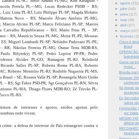
 Zanatta PL-SC; Junio Amaral PL-MG; Kim Kataguiri -
►
agosto
(131
Lincoln Portela PL—MG; Lucas Redecker PSDB – RS;
►
julho
(142)
 Luiz Lima PL-RJ; Luiz Philippe PL-SP; Magda Mofatto
►
junho
(117)
Hattem Novo – RS; Marcelo Álvaro Antônio PL-MG;
►
maio
(49)
 Marcio Alvino PL-SP; Marco Feliciano PL-SP; Marcos
►
abril
(117)
a Carvalho Republicanos – RO; Mario Frias PL – SP;
►
março
(137)
os – RS; Maurício Souza PL-MG; Meira PL-PE; Messias
▼
fevereiro
(1
 ES; Miguel Lombardi PL-SP; Nelsinho Padovani PL-PE;
Choro é decl
Brasil
l – RR; Nikolas Ferreira PL-MG; Osmar Terra MDB-RS;
OPERAÇÃO L
 Paulo Bilynskyj PL-SP; Pedro Lupion PP-PR; Pedro
bolsonaris
rofessor Alcides PL-GO; Ramagem PL-RJ; Reinhold
Gama vai tre
 Ricardo Salles PL-SP; Roberta Roma PL-BA; Roberto
Inclus...
 AC; Roberto Monteiro PL-RJ; Rodolfo Nogueira PL-MS;
Brasília mal n
o Brasil – SE; Rosana Valle PL-SP; Rosangela Moro União
Somente 20% 
conhecem
 PL – RS; Sgt Fahur PSD-PR; Sgt Gonçalves PL-RN; Silvia
Só depois da
 Antonio PL-MA; Thiago Flores MDB-RO; Zé Trovão PL-
assassino
Zucco PL-RS.
Ex-Secretári
outros réu
istura de interesses e apoios, unidos apenas pelo
Feminicídio
s sombras onde vivem.
por matar.
MESMO FAT
AINDA V
rime: a defesa de interesse de País estrangeiro contra o
RECONHECIM
mostra qu
Entenda por 