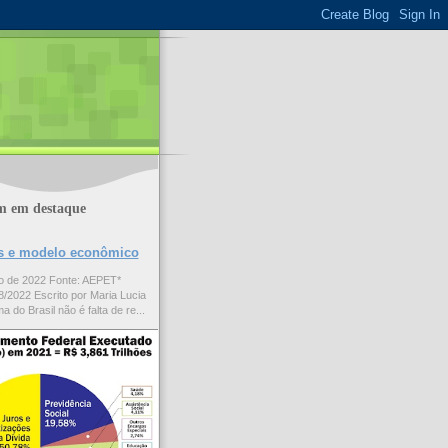
m em destaque
ões e modelo econômico
to de 2022 Fonte: AEPET*
/2022 Escrito por Maria Lucia
a do Brasil não é falta de re...