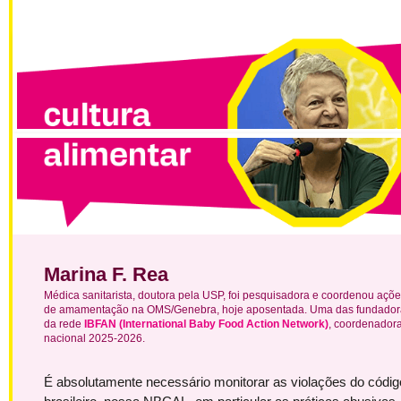
Marina F. Rea
Médica sanitarista, doutora pela USP, foi pesquisadora e coordenou açõ
de amamentação na OMS/Genebra, hoje aposentada. Uma das fundador
da rede
IBFAN (International Baby Food Action Network)
, coordenador
nacional 2025-2026.
É absolutamente necessário monitorar as violações do códig