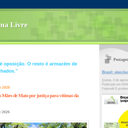
ma Livre
Postage
é oposição. O resto é armazém de
lhados."
Brasil: eleiç
Quinta, 4 de agos
Publicado em 04/08
e 2026
Fattorelli O problem
as Mães de Maio por justiça para vítimas da
e 2026