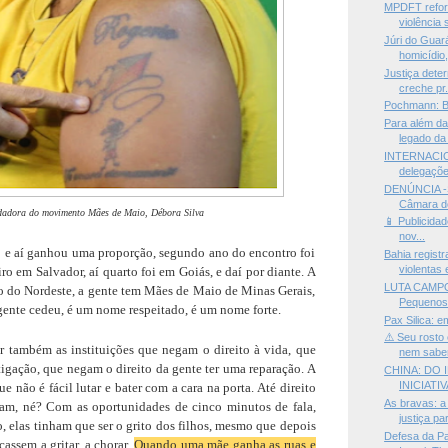
MPDFT refor
violência 
Júri do Guar
homicídio,
Justiça dete
creche pr.
Pochmann: Br
Para além da
legado da 
INTERNACI
delegaçõe
DENÚNCIA -S
Câmara do
adora do movimento Mães de Maio, Débora Silva
📱 Publicidad
nov...
e aí ganhou uma proporção, segundo ano do encontro foi
Bahia regist
violentas 
iro em Salvador, aí quarto foi em Goiás, e daí por diante. A
LUTA CAMPO
 do Nordeste, a gente tem Mães de Maio de Minas Gerais,
Pequenos 
gente cedeu, é um nome respeitado, é um nome forte.
Pax Silica: e
⚠️ Seu rosto
r também as instituições que negam o direito à vida, que
nem sabe
tigação, que negam o direito da gente ter uma reparação. A
CHINA: DO 
INICIATI
 não é fácil lutar e bater com a cara na porta. Até direito
As bravas: a
nham, né? Com as oportunidades de cinco minutos de fala,
justiça par
 elas tinham que ser o grito dos filhos, mesmo que depois
Defesa da Pa
assem a gritar, a chorar.
Quando uma mãe ganha as ruas e