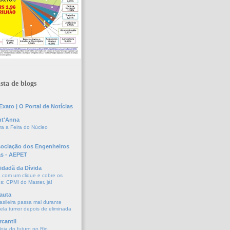
sta de blogs
xato | O Portal de Notícias
nt'Anna
a a Feira do Núcleo
sociação dos Engenheiros
as - AEPET
idadã da Dívida
a com um clique e cobre os
s: CPMI do Master, já!
auta
asileira passa mal durante
vela tumor depois de eliminada
cantil
oja do futuro no Rio