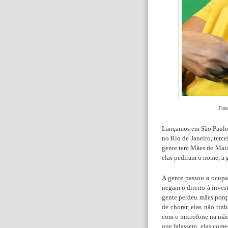
Fund
Lançamos em São Paulo 
no Rio de Janeiro, terce
gente tem Mães de Maio
elas pediram o nome, a 
A gente passou a ocupa
negam o direito à inves
gente perdeu mães porque
de chorar, elas não ti
com o microfone na mão,
que falassem, elas começ