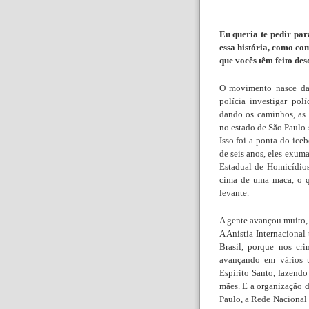
Eu queria te pedir pa
essa história, como c
que vocês têm feito des
O movimento nasce da 
polícia investigar pol
dando os caminhos, as 
no estado de São Paulo 
Isso foi a ponta do ice
de seis anos, eles exu
Estadual de Homicídios
cima de uma maca, o 
levante.
A gente avançou muito, 
A Anistia Internacional
Brasil, porque nos cr
avançando em vários te
Espírito Santo, fazendo
mães. E a organização 
Paulo, a Rede Nacional