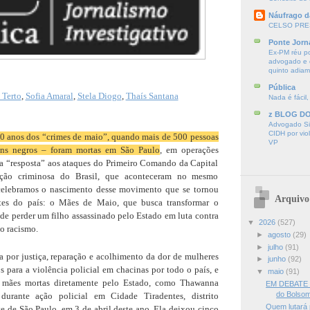
Náufrago d
CELSO PRE
Ponte Jorn
Ex-PM réu p
advogado e d
quinto adia
Pública
 Terto
,
Sofia Amaral
,
Stela Diogo
,
Thaís Santana
Nada é fácil,
z BLOG D
Advogado Sir
CIDH por vio
0 anos dos “crimes de maio”, quando mais de 500 pessoas
VP
ens negros – foram mortas em São Paulo
, em operações
ma “resposta” aos ataques do Primeiro Comando da Capital
ação criminosa do Brasil, que aconteceram no mesmo
elebramos o nascimento desse movimento que se tornou
Arquivo
es do país: o Mães de Maio, que busca transformar o
de perder um filho assassinado pelo Estado em luta contra
▼
2026
(527)
e o racismo.
►
agosto
(29)
►
julho
(91)
a por justiça, reparação e acolhimento da dor de mulheres
►
junho
(92)
s para a violência policial em chacinas por todo o país, e
▼
maio
(91)
 mães mortas diretamente pelo Estado, como Thawanna
EM DEBATE —
do Bolsom
 durante ação policial em Cidade Tiradentes, distrito
Quem lutará 
e de São Paulo, em 3 de abril deste ano. Ela deixou cinco