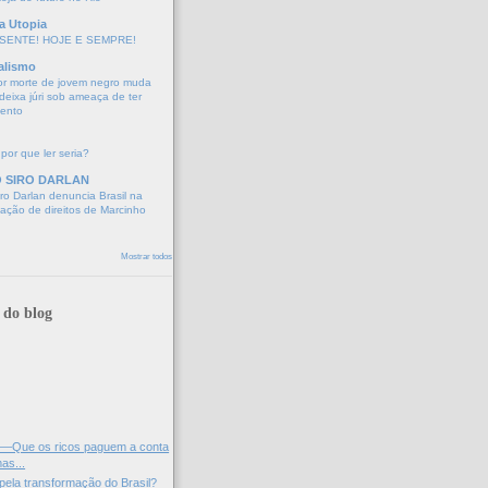
a Utopia
SENTE! HOJE E SEMPRE!
alismo
or morte de jovem negro muda
eixa júri sob ameaça de ter
mento
 por que ler seria?
O SIRO DARLAN
o Darlan denuncia Brasil na
lação de direitos de Marcinho
Mostrar todos
 do blog
Que os ricos paguem a conta
as...
pela transformação do Brasil?