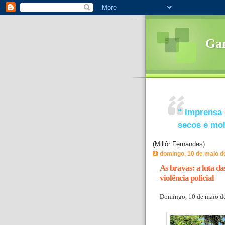
Ga
“
Imprensa 
secos e mo
(Millôr Fernandes)
domingo, 10 de maio d
As bravas: a luta d
violência policial
Domingo, 10 de maio d