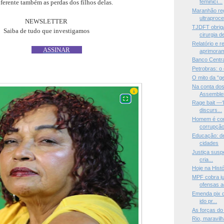
ferente também as perdas dos filhos delas.
feminicí...
Maranhão reg
ultraproce
NEWSLETTER
TJDFT obriga
Saiba de tudo que investigamos
cirurgia de
Relatório e 
ASSINAR
aprimoram
Banco Centra
Petrobras: 
O mito da “
Na conta do
Assemblei
Rage bait —‘
discurs...
Homem é cond
corrupção
Educação: d
cidades
Justiça suspe
cria...
Hoje na Histó
MPF cobra ju
ofensas ao
Emenda pix d
ido pr...
As forças do
Rio, maravilh