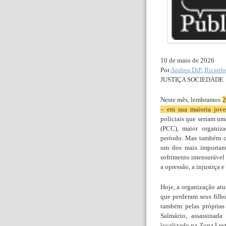
10 de maio de 2026
Por
Andrea DiP
,
Ricardo
JUSTIÇA SOCIEDADE
Neste mês, lembramos
2
– em sua maioria jov
policiais que seriam u
(PCC), maior organiz
período. Mas também c
um dos mais important
sofrimento imensurável 
a opressão, a injustiça 
Hoje, a organização atu
que perderam seus filho
também pelas próprias
Salmázio, assassinada
localizado na Zona Lest