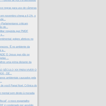
 —Bônus de R$ 3 bi distribuído
ece regras para uso de câmeras
.
em novembro chega a 6,1%, o
de...
—Parlamentares criticam
ão de...
ilitar requisita que PMDF
 s...
entimental: golpes afetivos no
nezes: 'É no ambiente da
e a...
DE ‘O Jesus que não se
pelas ...
ifres uma prima distante da
?
O SÉCULO XIX PARA VIVER O
XI - DE...
anos ambientais causados pela
..
 de você Papai Noel. Crônica do
 mental sem direito à moradia
fiscal”, o novo espantalho
MDF é condenado por assédio