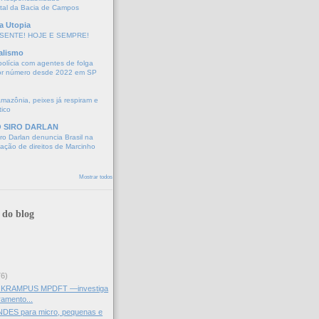
tal da Bacia de Campos
a Utopia
SENTE! HOJE E SEMPRE!
alismo
polícia com agentes de folga
or número desde 2022 em SP
Amazônia, peixes já respiram e
tico
O SIRO DARLAN
o Darlan denuncia Brasil na
lação de direitos de Marcinho
Mostrar todos
 do blog
76)
KRAMPUS MPDFT —investiga
ramento...
BNDES para micro, pequenas e