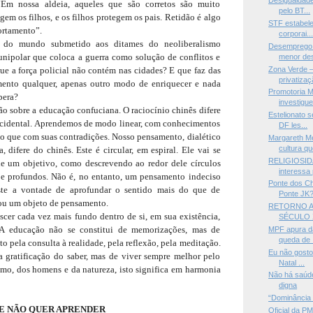
Desigualdade
Em nossa aldeia, aqueles que são corretos são muito
pelo BT...
egem os filhos, e os filhos protegem os pais. Retidão é algo
STF estabel
ortamento”.
corporai..
 do mundo submetido aos ditames do neoliberalismo
Desemprego 
nipolar que coloca a guerra como solução de conflitos e
menor des
Zona Verde 
que a força policial não contém nas cidades? E que faz das
privatizaç
ento qualquer, apenas outro modo de enriquecer e nada
Promotoria M
pera?
investigue
o sobre a educação confuciana. O raciocínio chinês difere
Estelionato s
ocidental. Aprendemos de modo linear, com conhecimentos
DF les...
 que com suas contradições. Nosso pensamento, dialético
Margareth Me
cultura qu
a, difere do chinês. Este é circular, em espiral. Ele vai se
RELIGIOSIDA
e um objetivo, como descrevendo ao redor dele círculos
interessa 
s e profundos. Não é, no entanto, um pensamento indeciso
Ponte dos Ch
ste a vontade de aprofundar o sentido mais do que de
Ponte JK
 ou um objeto de pensamento.
RETORNO A
scer cada vez mais fundo dentro de si, em sua existência,
SÉCULO X
 A educação não se constitui de memorizações, mas de
MPF apura d
queda de .
 pela consulta à realidade, pela reflexão, pela meditação.
Eu não gosto
a gratificação do saber, mas de viver sempre melhor pelo
Natal ...
mo, dos homens e da natureza, isto significa em harmonia
Não há saúde
digna
“Dominância 
UE NÃO QUER APRENDER
Oficial da P