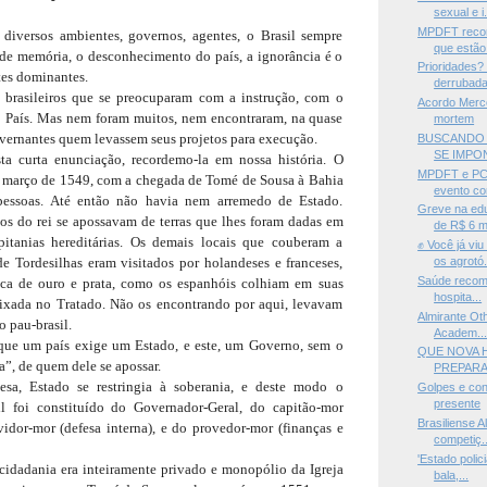
sexual e i.
MPDFT recom
 diversos ambientes, governos, agentes, o Brasil sempre
que estão 
 de memória, o desconhecimento do país, a ignorância é o
Prioridades?
tes dominantes.
derrubada
 brasileiros que se preocuparam com a instrução, com o
Acordo Merco
 País. Mas nem foram muitos, nem encontraram, na quase
mortem
overnantes quem levassem seus projetos para execução.
BUSCANDO 
SE IMPON
ta curta enunciação, recordemo-la em nossa história. O
MPDFT e PCD
 março de 1549, com a chegada de Tomé de Sousa à Bahia
evento co
essoas. Até então não havia nem arremedo de Estado.
Greve na e
os do rei se apossavam de terras que lhes foram dadas em
de R$ 6 mi
pitanias hereditárias. Os demais locais que couberam a
✊ Você já vi
e Tordesilhas eram visitados por holandeses e franceses,
os agrotó.
Saúde recomp
sca de ouro e prata, como os espanhóis colhiam em suas
hospita...
 fixada no Tratado. Não os encontrando por aqui, levavam
Almirante Ot
o pau-brasil.
Academ..
que um país exige um Estado, e este, um Governo, sem o
QUE NOVA 
a”, de quem dele se apossar.
PREPAR
sa, Estado se restringia à soberania, e deste modo o
Golpes e cont
presente
il foi constituído do Governador-Geral, do capitão-mor
Brasiliense 
vidor-mor (defesa interna), e do provedor-mor (finanças e
competiç..
'Estado polic
idadania era inteiramente privado e monopólio da Igreja
bala,...