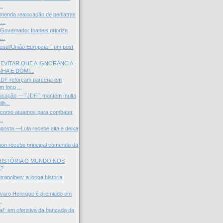
..
enda realocação de pediatras
...
 Governador Ibaneis prioriza
...
sul/União Europeia – um post
EVITAR QUE A IGNORÂNCIA
HA E DOMI...
F reforçam parceria em
m foco ...
ducação —TJDFT mantém multa
lh...
u como atuamos para combater
..
osta —Lula recebe alta e deixa
hon recebe principal comenda da
.
HISTÓRIA O MUNDO NOS
A?
ragolpes: a longa história
Alvaro Henrique é premiado em
.
ial': em ofensiva da bancada da