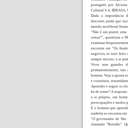
português por Alcione 
Cultural S.A. IBRASA, S
Dada a importância da
discorrer, ainda que su
mundo neoliberal financ
“Não é um prazer, uma 
certas?”, questiona o M
examinar frequentemente
encontra em “Os Anale
negócios, se terei feit
sempre sincero; e se prat
Viver sem grandes de
permanentemente, isto é
homem. Veja a aposta 
e constituiu, resumidame
Aprender e seguir os ri
há de temer? A resposta
a si próprio, um home
preocupações e medos po
E o homem que aprende,
também se encontra em “
“O governador de She 
chamado “Retidão”. Qu