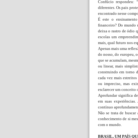
Confúcio respondeu: “
diferentes. Os pais prot
encontrado nesse comp
É este o ensinamento
financeiro? Do mundo u
deixa o rastro de ódio 
escolas um empreendim
mais, qual futuro nos es
Apenas mais uma reflexã
do nosso, do europeu, 
que se acumulam, mesmo
ou linear, mais simplist
construindo em torno d
cada vez mais estreito
ou impreciso, mas exi
esclarecer um conceito
Aprofundar significa de
em suas experiências.
contínuo aprofundamento
Não se trata de buscar 
conhecimento de si mes
com o mundo.
BRASIL, UM PAÍS Q