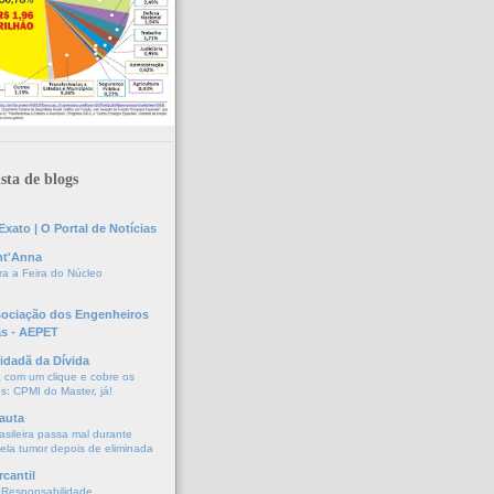
sta de blogs
xato | O Portal de Notícias
nt'Anna
a a Feira do Núcleo
sociação dos Engenheiros
as - AEPET
idadã da Dívida
a com um clique e cobre os
s: CPMI do Master, já!
auta
asileira passa mal durante
vela tumor depois de eliminada
cantil
 Responsabilidade