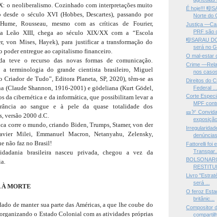
X: o neoliberalismo. Cozinhado com interpretações muito
É hoje!!! 
mo desde o século XVI (Hobbes, Descartes), passando por
Norte do 
Hume, Rousseau, mesmo com as críticas de Fourier,
Justiça —Ca
PRF são c
pa Leão XIII, chega ao século XIX/XX com a “Escola
🎼SARAU DO
r, von Mises, Hayek), para justificar a transformação do
será no G
o poder entregue ao capitalismo financeiro.
O mal-estar 
da teve o recurso das novas formas de comunicação.
Crime —Rela
 a terminologia do grande cientista brasileiro, Miguel
nos casos 
o Criador de Tudo”, Editora Planeta, SP, 2020), têm-se as
Direitos do 
a (Claude Shannon, 1916-2001) e gödeliana (Kurt Gödel,
Federal ..
Corte Especi
s da cibernética e da informática, que possibilitam levar a
MPF contr
orância ao sangue e à pele da quase totalidade dos
🎫🏹 Convida
s, versão 2000 d.C.
exposição
ica corre o mundo, criando Biden, Trumps, Stamer, von der
Irregularid
Javier Milei, Emmanuel Macron, Netanyahu, Zelensky,
denúncias 
e não faz no Brasil!
Fattorelli foi
Transpar..
idadania brasileira nasceu privada, chegou a vez da
BOLSONARO
a.
RESTITUI
Livro "Estrat
será ...
A À MORTE
O feroz Esta
britânic...
dado de manter sua parte das Américas, a que lhe coube do
Compositor d
 organizando o Estado Colonial com as atividades próprias
compartil