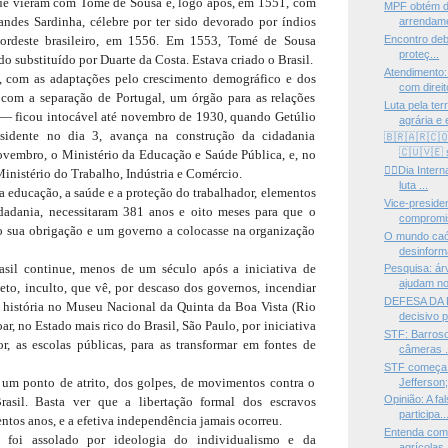
 que vieram com Tomé de Sousa e, logo após, em 1551, com
MPF obtém de
ndes Sardinha, célebre por ter sido devorado por índios
arrendame
 nordeste brasileiro, em 1556. Em 1553, Tomé de Sousa
Encontro deb
proteç...
do substituído por Duarte da Costa. Estava criado o Brasil.
Atendimento
, com as adaptações pelo crescimento demográfico e dos
com direito
com a separação de Portugal, um órgão para as relações
Luta pela te
— ficou intocável até novembro de 1930, quando Getúlio
agrária e e
sidente no dia 3, avança na construção da cidadania
🇧🇷🇦🇷🇨
🇨🇺🇻🇪 s
ovembro, o Ministério da Educação e Saúde Pública, e, no
✊🏿Dia Inter
inistério do Trabalho, Indústria e Comércio.
luta ...
 a educação, a saúde e a proteção do trabalhador, elementos
Vice-preside
dadania, necessitaram 381 anos e oito meses para que o
compromis
 sua obrigação e um governo a colocasse na organização
O mundo caót
desinfor
asil continue, menos de um século após a iniciativa de
Pesquisa: árv
ajudam no
eto, inculto, que vê, por descaso dos governos, incendiar
DEFESA DA
a história no Museu Nacional da Quinta da Boa Vista (Rio
decisivo p
oar, no Estado mais rico do Brasil, São Paulo, por iniciativa
STF: Barroso
r, as escolas públicas, para as transformar em fontes de
câmeras .
STF começa a
 um ponto de atrito, dos golpes, de movimentos contra o
Jefferson;
Opinião: A fa
asil. Basta ver que a libertação formal dos escravos
participa..
tos anos, e a efetiva independência jamais ocorreu.
Entenda com
foi assolado por ideologia do individualismo e da
agrícolas 