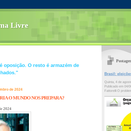
ma Livre
Postage
é oposição. O resto é armazém de
lhados."
Brasil: eleiç
Quinta, 4 de agos
Publicado em 04/08
embro de 2024
Fattorelli O problem
RIA O MUNDO NOS PREPARA?
de 2024