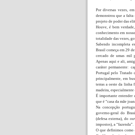
Por diversas vezes, em
demonstrou que a falta
projeto de poder das eli
Houve, é bem verdade,
conhecimento em nosso
totalidade das vezes, g
Sabendo incompleta es
Brasil começa em 29 de
cercado de umas mil p
Apenas aqui e ali, amig
caráter permanente: ca
Portugal pelo Tratado d
principalmente, em bu
terras a oeste da linha
madeira, especialmente 
É importante entender 
que é “casa da mãe joan
Na concepção portugue
governo-geral do Bras
(defesa externa), do ou
impostos), a “fazenda”.
O que definimos como c