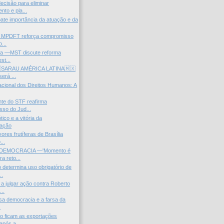
cisão para eliminar
nto e pla...
ate importância da atuação e da
: MPDFT reforça compromisso
...
rra —MST discute reforma
st...
🇴SARAU AMÉRICA LATINA🇲🇽
erá ...
nacional dos Direitos Humanos: A
nte do STF reafirma
so do Jud...
ico e a vitória da
mação
ores frutíferas de Brasília
...
 DEMOCRACIA —'Momento é
ra reto...
 determina uso obrigatório de
..
 julgar ação contra Roberto
...
lsa democracia e a farsa da
.
o ficam as exportações
após a...