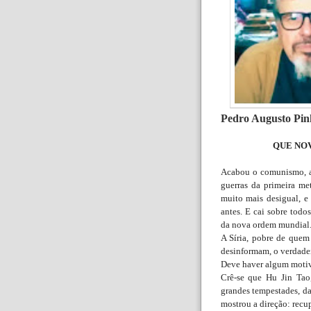
Pedro Augusto Pin
QUE NOV
Acabou o comunismo, as
guerras da primeira m
muito mais desigual, e
antes. E cai sobre todo
da nova ordem mundial
A Síria, pobre de quem 
desinformam, o verdadei
Deve haver algum motivo
Crê-se que Hu Jin Tao
grandes tempestades, d
mostrou a direção: recu