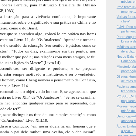
médias em
Soares Ferreira, para Instituição Brasileira de Difusão
Irmã tenta le
P, 1983).
tenente-..
 instrução para a vivência confuciana, é importante
Verbas federa
cheia”
cintamente, sobre o significado e sua prática na China e no
Flávio Dino 
eiro, como o do Brasil.
parlamenta
vez que se aprendeu algo, colocá-lo em prática nas horas
Pedro August
estre no Livro I.1, de “Os Analectos”. Aprender e tornar a
Brasil a de
 é o sentido da educação. Seu sentido é prático, como se
Médicos aler
ctos”: “Todos os dias, examino-me em três pontos: nos
de artifí...
o o melhor que podia; nas relações com meus amigos, se fui
Novos Baiano
Educadora
iquei as lições do Mestre” (Livro I.4).
Ministério ab
sconfortos, ser diligente e prudente, e se preparar
prevenção
, estar sempre motivado a instruir-se, é ser o verdadeiro
Direitos Hu
no homem, como Cheng nomeia o pensamento de Confúcio,
de fotos de
nte, o Livro I.14.
Paciente am
fechament
tos constituem o objetivo do homem. E, se age assim, o que
POSSE EM 
 esta no Livro XII.4 de “Os Analectos”: “Se, ao se examinar
populares
m não encontra qualquer razão para se repreender, que
Moraes nega
de ele ter?".
prisão de 
 sabe distinguir os ritos de uma simples repetição, como
Denúncia —
Os Analectos” Livro XIII.18:
ameaça de
disse a Confúcio: “em nossa aldeia há um homem que é
Águas Lindas
a polo...
ando o pai dele roubou uma ovelha, ele o denunciou”.