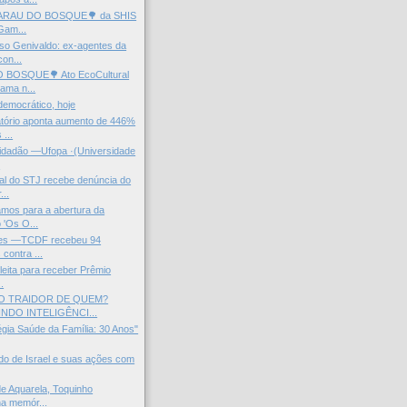
SARAU DO BOSQUE🌳 da SHIS
Gam...
so Genivaldo: ex-agentes da
on...
 BOSQUE🌳 Ato EcoCultural
ama n...
democrático, hoje
tório aponta aumento de 446%
...
Cidadão —Ufopa ·(Universidade
.
al do STJ recebe denúncia do
...
mos para a abertura da
 'Os O...
ades —TCDF recebeu 94
contra ...
 eleita para receber Prêmio
.
 TRAIDOR DE QUEM?
NDO INTELIGÊNCI...
égia Saúde da Família: 30 Anos"
do de Israel e suas ações com
e Aquarela, Toquinho
ha memór...