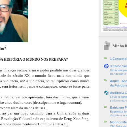
Minha li
ho*
1 ContextoE
A HISTÓRIA O MUNDO NOS PREPARA?
3 Chico Sa
 finanças recuperaram o poder perdido nas duas grandes
Um nome par
Bandeirante
etade do século XX, o mundo ficou mais rico, ainda que
 a violência, ah! a violência, se multiplicou como nunca
Aepet - As
da Petrobr
s, sem freios, sem pesos e contrapesos, como se fosse parte
.
Auditoria C
a habita, vai nos apresentar, fora das mídias, que apenas
Envie a cart
parlamentare
ro circo dos horrores (desculpem-me o lugar comum).
 para além da ira dos deuses.
Bahia em P
Esgrimista br
, ao dar um novo caminho para a China, após as duas
disputa e re
a Revolução Cultural e do capitalismo de Deng Xiao Ping,
Monitor Mer
perar os ensinamentos de Confúcio (550 a.C.).
XIX Feira de