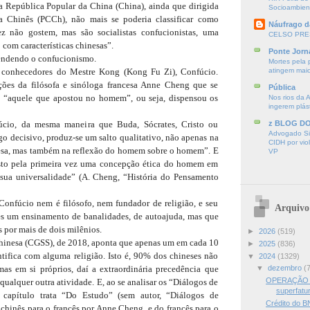
a República Popular da China (China), ainda que dirigida
Socioambien
a Chinês (PCCh), não mais se poderia classificar como
Náufrago d
ez não gostem, mas são socialistas confucionistas, uma
CELSO PRE
 com características chinesas”.
Ponte Jorn
endendo o confucionismo.
Mortes pela 
 conhecedores do Mestre Kong (Kong Fu Zi), Confúcio.
atingem mai
ções da filósofa e sinóloga francesa Anne Cheng que se
Pública
o “aquele que apostou no homem”, ou seja, dispensou os
Nos rios da 
ingerem plás
cio, da mesma maneira que Buda, Sócrates, Cristo ou
z BLOG D
Advogado Sir
lgo decisivo, produz-se um salto qualitativo, não apenas na
CIDH por vio
inesa, mas também na reflexão do homem sobre o homem”. E
VP
osto pela primeira vez uma concepção ética do homem em
 sua universalidade” (A. Cheng, “História do Pensamento
Confúcio nem é filósofo, nem fundador de religião, e seu
Arquivo
s um ensinamento de banalidades, de autoajuda, mas que
por mais de dois milênios.
►
2026
(519)
Chinesa (CGSS), de 2018, aponta que apenas um em cada 10
►
2025
(836)
ntifica com alguma religião. Isto é, 90% dos chineses não
▼
2024
(1329)
as em si próprios, daí a extraordinária precedência que
▼
dezembro
(
OPERAÇÃO 
qualquer outra atividade. E, ao se analisar os “Diálogos de
superfatu
 capítulo trata “Do Estudo” (sem autor, “Diálogos de
Crédito do 
chinês para o francês por Anne Cheng, e do francês para o