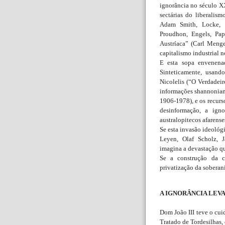
ignorância no século X
sectárias do liberalis
Adam Smith, Locke, 
Proudhon, Engels, Pa
Austríaca” (Carl Menge
capitalismo industrial n
E esta sopa envenena
Sinteticamente, usando
Nicolelis (“O Verdadeir
informações shannonian
1906-1978), e os recurso
desinformação, a ign
australopitecos afarense
Se esta invasão ideológ
Leyen, Olaf Scholz, 
imagina a devastação qu
Se a construção da c
privatização da soberani
A IGNORÂNCIA LEV
Dom João III teve o cui
Tratado de Tordesilhas,