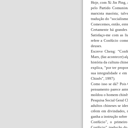
Hoje, com Xi Jin Ping, 
pelo Partido Comunist
marxista maoísta; talv
tradução do “socialismo
Comecemos, então, ent
Certamente há grandes
Satisfaço-me com as li
refere a Confúcio com
deuses.
Escreve Cheng: “Confú
Marx, (faz acontecer) a
história da cultura ch
explica, “por ter prop
sua integralidade e em
Chinês”, 1997).
Como isso se dá? Pois 
pensamento parece ante
moldou o homem chinês 
Pesquisa Social Geral 
adultos chineses se ide
crêem em divindades, m
ganha a instrução sobre 
Confúcio”, o primeiro
Confúcio”, tradução do 