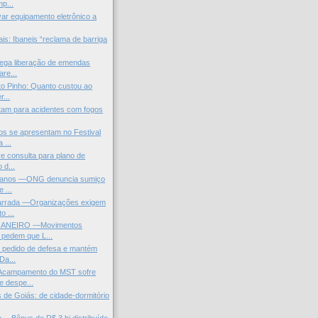
p...
var equipamento eletrônico a
.
is: Ibaneis “reclama de barriga
nega liberação de emendas
re...
o Pinho: Quanto custou ao
r...
tam para acidentes com fogos
s se apresentam no Festival
 ...
re consulta para plano de
 d...
manos —ONG denuncia sumiço
 ...
arrada —Organizações exigem
o ...
JANEIRO —Movimentos
 pedem que L...
 pedido de defesa e mantém
Da...
Acampamento do MST sofre
 despe...
 de Goiás: de cidade-dormitório