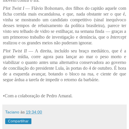
movem contra o Irã.
Plot Twist I
— Flávio Bolsonaro, dos filhos do capitão aquele com
ficha corrida mais escandalosa, e que, nada obstante ser o que é,
vinha se mostrando um candidato competitivo (sinal inequívoco
desses tempos de rebaixamento da política brasileira), parece ter
visto seu telhado de vidro se estilhaçar, na semana finda — graças a
um primoroso trabalho de investigação e denúncia, que o
Intercept
realizou e os grandes meios não puderam ignorar.
Plot Twist II
— A direita, incluído seu braço mediático, que é a
grande mídia, corre agora para lançar ao mar o peso morto e
viabilizar o quanto antes uma alternativa conservadora ao governo
de conciliação do presidente Lula, às portas do 4 de outubro. É hora
de a esquerda avançar, botando o bloco na rua, e ciente de que
segue árdua a tarefa de impedir o retorno da barbárie.
•​Com a colaboração de Pedro Amaral.
Taciano
às
19:34:00
Compartilhar