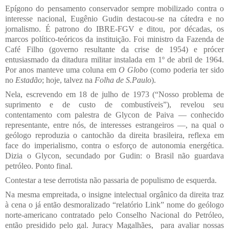
Epígono do pensamento conservador sempre mobilizado contra o
interesse nacional, Eugênio Gudin destacou-se na cátedra e no
jornalismo. É patrono do IBRE-FGV e ditou, por décadas, os
marcos político-teóricos da instituição. Foi ministro da Fazenda de
Café Filho (governo resultante da crise de 1954) e prócer
entusiasmado da ditadura militar instalada em 1º de abril de 1964.
Por anos manteve uma coluna em
O Globo
(como poderia ter sido
no
Estadão
; hoje, talvez na
Folha de S.Paulo
).
Nela, escrevendo em 18 de julho de 1973 (“Nosso problema de
suprimento e de custo de combustíveis”), revelou seu
contentamento com palestra de Glycon de Paiva — conhecido
representante, entre nós, de interesses estrangeiros —, na qual o
geólogo reproduzia o cantochão da direita brasileira, reflexa em
face do imperialismo, contra o esforço de autonomia energética.
Dizia o Glycon, secundado por Gudin: o Brasil não guardava
petróleo. Ponto final.
Contestar a tese derrotista não passaria de populismo de esquerda.
Na mesma empreitada, o insigne intelectual orgânico da direita traz
à cena o já então desmoralizado “relatório Link” nome do geólogo
norte-americano contratado pelo Conselho Nacional do Petróleo,
então presidido pelo gal. Juracy Magalhães, para avaliar nossas