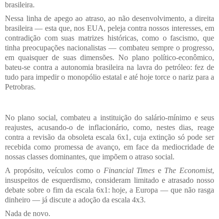
brasileira.
Nessa linha de apego ao atraso, ao não desenvolvimento, a direita
brasileira — esta que, nos EUA, peleja contra nossos interesses, em
contradição com suas matrizes históricas, como o fascismo, que
tinha preocupações nacionalistas — combateu sempre o progresso,
em quaisquer de suas dimensões. No plano político-econômico,
bateu-se contra a autonomia brasileira na lavra do petróleo: fez de
tudo para impedir o monopólio estatal e até hoje torce o nariz para a
Petrobras.
No plano social, combateu a instituição do salário-mínimo e seus
reajustes, acusando-o de inflacionário, como, nestes dias, reage
contra a revisão da obsoleta escala 6x1, cuja extinção só pode ser
recebida como promessa de avanço, em face da mediocridade de
nossas classes dominantes, que impõem o atraso social.
A propósito, veículos como o
Financial Times
e
The Economist
,
insuspeitos de esquerdismo, consideram limitado e atrasado nosso
debate sobre o fim da escala 6x1: hoje, a Europa — que não rasga
dinheiro — já discute a adoção da escala 4x3.
Nada de novo.