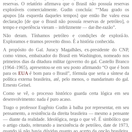
reservas. O relatório afirmava que o Brasil não possuía reservas
exploráveis comercialmente. Gudin concluía: ““Mau grado os
apupos [da esquerda daqueles tempos] que então lhe valeu essa
declaração [de que o Brasil não possuía reservas de petróleo], o
tempo e experiência vieram – infelizmente — dar-lhe-razão”.
Não deram. Tínhamos petróleo e condições de explorá-lo.
Exploramos e tiramos proveito disso. É a história conhecida.
A propósito do Gal. Juracy Magalhães, ex-presidente do CNP,
como vimos, embaixador do Brasil em Washington, nomeado nos
primeiros dias da ditadura militar (governo do gal. Castello Branco
(1964–1965), apresentou-se em seu posto afirmando “O que é bom
para os
EUA
é bom para o Brasil”, fórmula que seria a síntese da
política externa brasileira, até, pelo menos, o mandarinato do gal.
Ernesto Geisel.
Como se vê, o processo histórico guarda certa lógica em seu
desenvolvimento: nada é puro acaso.
Trago o professor Eugênio Gudin à balha por representar, em seu
pensamento, a resistência da direita brasileira — mesmo a pensante
— diante da realidade. Ideológica, nega o que vê. É simbólico que
o artigo citado, reiterando a inexistência de petróleo, date de 1973,
quando já não havia dúvidas quanto ao acerto da opção brasileira,