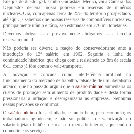
Energia do ditador gal. Emilio Garrastazu Médici, vai à Câmara dos
Deputados declarar nossa pobreza em reservas de minérios
nucleares. Ora, com apenas cerca de 25% do território prospectado,
até aqui, já sabemos que nossas reservas de combustíveis nucleares,
principalmente urânio e tório, são estimadas em 276 mil toneladas.
Devemos abrigar — e provavelmente abrigamos — a terceira
reserva mundial.
Não poderia ser diversa a reação do conservadorismo ante a
introdução do 13º salário, em 1962. Seguiria a linha de
continuidade histórica, que chega com a resistência ao fim da escala
6x1, como já fôra contra o vale-transporte.
A inovação é criticada como interferência artificial no
funcionamento do mercado de trabalho, falsidade de um liberalismo
arcaico, que no passado arguiu que o
salário mínimo
aumentaria os
custos de produção sem aumento de produtividade e desta forma
pressionaria a inflação e desorganizaria as empresas. Nenhuma
dessas previsões se confirmou.
O
salário mínimo
foi assimilado, e muito bem, pela economia; os
trabalhadores agradecem, e não só: políticas de valorização do
salário injetam bilhões de reais no mercado interno, aquecendo o
comércio e os serviços.