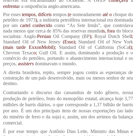
reservas era encaminhado ao Ocidente. A OPEP
começava
a
enfrenta
r a onipotência anglo-americana.
Por esses
tempos, difíceis
tempos
(e
nomeadament
e
até o
choque do
petróleo de 1973
),
a indústria petrolífera internacional era dominada
por um
cartel conhecido
como “As Sete Irmãs”, que controlava
nada menos que cerca de 85% das reservas mundia
is, fora
do bloco
socialista: Anglo-
Persian
Oil Company (BP
);
Royal Dutch Shel
l;
Standard Oil of New Jersey
(Esso);
Standard Oil of New York
(mais tarde ExxonMobil);
Standard Oil of California (SoCa
l);
Chevron Texac
o;
Gulf Oil. E assim, dominando a produção e o
comércio do petróleo, portando o abastecimento internacional e os
preços,
as
sisters
dominavam o mundo.
A direita brasileira, repito, sempre jogou contra as esperanças de
construção de um país desenvolvido, mais ou menos senhor de seu
destino.
Contrariando o discurso das cassandras de todo gênero, nossa
produção de petróleo, fruto do monopólio estatal, alcança hoje 3,77
milhões de barris diários, o que corresponde a 1,37 bilhão de barris
por ano. É um dos principais itens de nossas exportações (ao lado
do minério de ferro e da soja) e, assim, um dos arrimos da balança
comercial.
É por esse tempo que Antônio Dias Leite, Ministro das Minas e