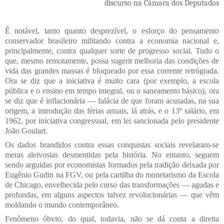
discurso na Câmara dos Deputados
É notável, tanto quanto desprezível, o esforço do pensamento
conservador brasileiro militando contra a economia nacional e,
principalmente, contra qualquer sorte de progresso social. Tudo o
que, mesmo remotamente, possa sugerir melhoria das condições de
vida das grandes massas é bloqueado por essa corrente retrógrada.
Ora se diz que a iniciativa é muito cara (por exemplo, a escola
pública e o ensino em tempo integral, ou o saneamento básico), ora
se diz que é inflacionária — falácia de que foram acusadas, na sua
origem, a introdução das férias anuais, lá atrás, e o 13º salário, em
1962, por iniciativa congressual, em lei sancionada pelo presidente
João Goulart.
Os dados brandidos contra essas conquistas sociais revelaram-se
meras aleivosias desmentidas pela história. No entanto, seguem
sendo arguidas por economistas formados pela tradição deixada por
Eugênio Gudin na FGV, ou pela cartilha do monetarismo da Escola
de Chicago, envelhecida pelo curso das transformações — agudas e
profundas, em alguns aspectos talvez revolucionárias — que vêm
moldando o mundo contemporâneo.
Fenômeno óbvio, do qual, todavia, não se dá conta a direita