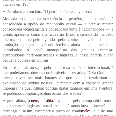
iniciada em 1954.
A Petrobras era um fato. “O petróleo é nosso” vencera.
Montada no dogma da inexistência de petróleo, ainda quando já
consolidada a opção do monopólio estatal — é preciso repetir,
consolidada tecnicamente e consolidada junto à nacionalidade —, a
direita apresenta como alternativa ao Brasil a ciranda do mercado
internacional, vespeiro gerido pela conhecida volatilidade de
produção e preços — valendo lembrar, ainda como interveniente
perturbador, o papel monopolista das grandes empresas
distribuidoras norte-americanas e inglesas, e nossa notória e não
pequena pobreza em divisas.
Só aí, e por aí, ou seja, pelo inamistoso comércio internacional, é
que poderíamos obter os combustíveis necessários. Dizia Gudin: “a
preços talvez até mais baratos do que os que resultariam da
exploração de jazidas nossas”, e repetia com a chamada grande
imprensa, na qual influía: por que gastar dinheiro em uma aventura,
se podemos comprar gasolina barata dos árabes?
Àquela altura,
porém, a Líbia,
explorada pelas companhias norte-
americanas e inglesas, notadamente, já anunciava a intenção de
restringir e, assim, encarecer o preço do comb
ustível
que de suas