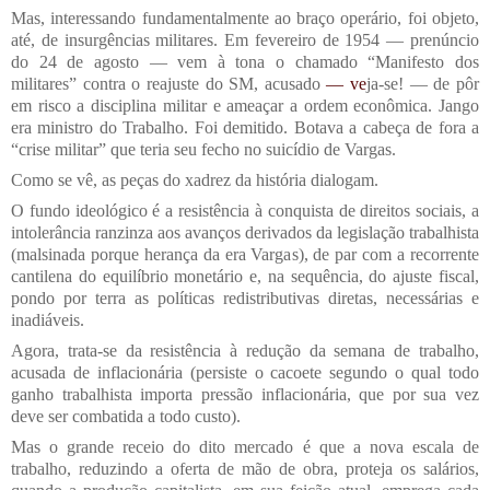
Mas, interessando fundamentalmente ao braço operário, foi objeto,
até, de insurgências militares. Em fevereiro de 1954 — prenúncio
do 24 de agosto — vem à tona o chamado “Manifesto dos
militares” contra o reajuste do SM, acusado
— ve
ja-se! — de pôr
em risco a disciplina militar e ameaçar a ordem econômica. Jango
era ministro do Trabalho. Foi demitido. Botava a cabeça de fora a
“crise militar” que teria seu fecho no suicídio de Vargas.
Como se vê, as peças do xadrez da história dialogam.
O fundo ideológico é a resistência à conquista de direitos sociais, a
intolerância ranzinza aos avanços derivados da legislação trabalhista
(malsinada porque herança da era Vargas), de par com a recorrente
cantilena do equilíbrio monetário e, na sequência, do ajuste fiscal,
pondo por terra as políticas redistributivas diretas, necessárias e
inadiáveis.
Agora, trata-se da resistência à redução da semana de trabalho,
acusada de inflacionária (persiste o cacoete segundo o qual todo
ganho trabalhista importa pressão inflacionária, que por sua vez
deve ser combatida a todo custo).
Mas o grande receio do dito mercado é que a nova escala de
trabalho, reduzindo a oferta de mão de obra, proteja os salários,