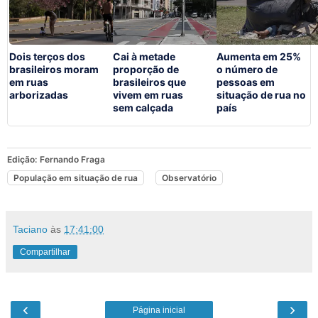
Dois terços dos
Cai à metade
Aumenta em 25%
brasileiros moram
proporção de
o número de
em ruas
brasileiros que
pessoas em
arborizadas
vivem em ruas
situação de rua no
sem calçada
país
Edição:
Fernando Fraga
População em situação de rua
Observatório
Taciano
às
17:41:00
Compartilhar
‹
›
Página inicial