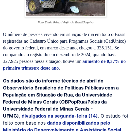
TÂNIA RÊGO/AGÊNCIA BRASIL/ARQUIVO
Foto Tânia Rêgo / Agência Brasil/Arquivo
O número de pessoas vivendo em situação de rua em todo o Brasil
registradas no Cadastro Único para Programas Sociais (CadÚnico)
do governo federal, em março deste ano, chegou a 335.151. Se
comparado ao registrado em dezembro de 2024, quando havia
327.925 pessoas nessa situação, houve um
aumento de 0,37% no
primeiro trimestre deste ano
.
Os dados são do informe técnico de abril do
Observatório Brasileiro de Políticas Públicas com a
População em Situação de Rua, da Universidade
Federal de Minas Gerais (OBPopRua/Polos da
Universidade Federal de Minas Gerais -
UFMG)
,
divulgados na segunda-feira (14)
. O estudo foi
feito com base nos
dados disponibilizados pelo
Ministério do Desenvolvimento e Assistência Social,