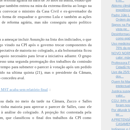
e reforma agrária há mais de 30 anos na Bahia, estado que
e inf...
e que também entrou na mira da extrema direita ao longo na
Abismo climá
impotênci
u convocar o ministro da Casa Civil e ex-governador da
Padre Júlio L
o forma de enquadrar o governo Lula e também as ações
Ordem do.
o de reforma agrária, mas não conseguiu apoio político
Signos na Pa
vista pe...
Desinformaç
como epi
 a ameaçar incluir Assunção na lista dos indiciados, o que
Uso medicin
go virado na CPI após o governo trocar componentes da
76% da po
pectativa de maioria no colegiado, a ala bolsonarista ficou
NOVO NORM
poio necessário para levar a iniciativa adiante. O grupo
calor: máx
esso uma segunda prorrogação dos trabalhos da comissão
Professora F
 tempo para submeter o parecer à votação após um pedido
Cidadã Ho
dido na ultima quinta (21), mas o presidente da Câmara,
Live dia 25/9
dos...
o concedeu aval.
Quem foi Man
intelectual
 MST acaba sem relatório final
::
Justiça susp
valor...
CGU: 84% do
nsa dada no meio da tarde na Câmara, Zucco e Salles
foram nos 
tinha maioria para aprovar o parecer de Salles, caso ele
Por difundir 
 à análise do colegiado. A projeção foi contestada pela
ter ...
, que classificou o final dos trabalhos da CPI como
A PRETENS
CASAMEN
Indígenas e 