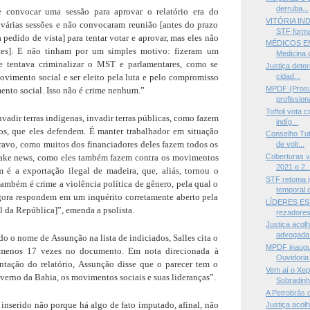
derruba...
de convocar uma sessão para aprovar o relatório era do
VITÓRIA IN
 várias sessões e não convocaram reunião [antes do prazo
STF forma
 pedido de vista] para tentar votar e aprovar, mas eles não
MÉDICOS E
ntes]. E não tinham por um simples motivo: fizeram um
Medicina 
ue tentava criminalizar o MST e parlamentares, como se
Justiça dete
ovimento social e ser eleito pela luta e pelo compromisso
cidad...
MPDF (Prosu
nto social. Isso não é crime nenhum.”
profissiona
Toffoli vota 
nvadir terras indígenas, invadir terras públicas, como fazem
indíg...
ros, que eles defendem. É manter trabalhador em situação
Conselho Tut
ravo, como muitos dos financiadores deles fazem todos os
de volt...
 fake news, como eles também fazem contra os movimentos
Coberturas v
2021 e 2..
m é a exportação ilegal de madeira, que, aliás, tornou o
STF retoma 
 também é crime a violência política de gênero, pela qual o
temporal d
agora respondem em um inquérito corretamente aberto pela
LÍDERES ES
 da República]”, emenda a psolista.
rezadores
Justiça acol
advogada 
do o nome de Assunção na lista de indiciados, Salles cita o
MPDF inaugur
 menos 17 vezes no documento. Em nota direcionada à
Ouvidoria 
ntação do relatório, Assunção disse que o parecer tem o
Vem aí o Xe
overno da Bahia, os movimentos sociais e suas lideranças”.
Sobradinh
A Petrobrás d
nserido não porque há algo de fato imputado, afinal, não
Justiça acol