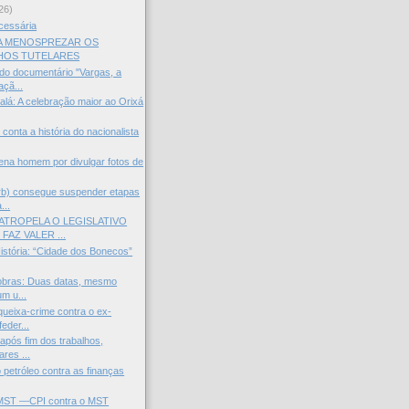
26)
cessária
A MENOSPREZAR OS
HOS TUTELARES
do documentário "Vargas, a
açã...
lá: A celebração maior ao Orixá
r conta a história do nacionalista
ena homem por divulgar fotos de
b) consegue suspender etapas
...
ATROPELA O LEGISLATIVO
AZ VALER ...
istória: “Cidade dos Bonecos”
robras: Duas datas, mesmo
m u...
ueixa-crime contra o ex-
eder...
após fim dos trabalhos,
res ...
 petróleo contra as finanças
l MST —CPI contra o MST