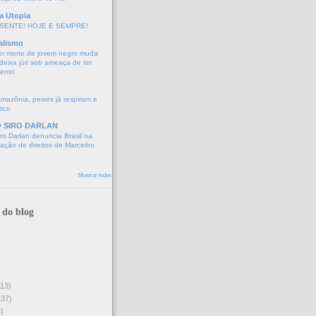
a Utopia
SENTE! HOJE E SEMPRE!
alismo
or morte de jovem negro muda
eixa júri sob ameaça de ter
mento
Amazônia, peixes já respiram e
tico
O SIRO DARLAN
o Darlan denuncia Brasil na
lação de direitos de Marcinho
Mostrar todos
 do blog
113)
137)
)