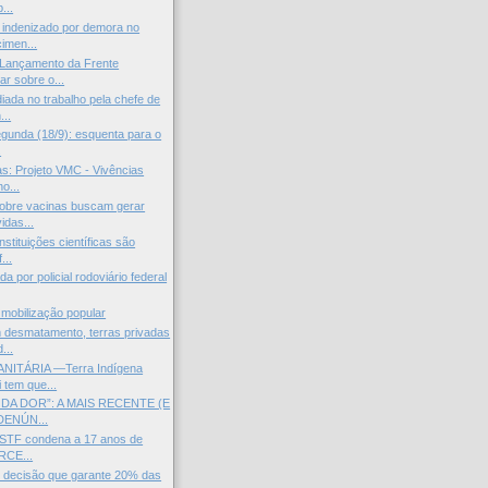
...
indenizado por demora no
imen...
ançamento da Frente
ar sobre o...
iada no trabalho pela chefe de
..
egunda (18/9): esquenta para o
.
s: Projeto VMC - Vivências
o...
obre vacinas buscam gerar
idas...
stituições científicas são
...
a por policial rodoviário federal
 mobilização popular
desmatamento, terras privadas
...
NITÁRIA —Terra Indígena
tem que...
 DA DOR”: A MAIS RECENTE (E
DENÚN...
—STF condena a 17 anos de
RCE...
decisão que garante 20% das