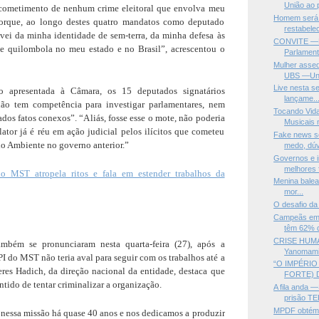
União ao p
 cometimento de nenhum crime eleitoral que envolva meu
Homem será 
orque, ao longo destes quatro mandatos como deputado
restabelec
vei da minha identidade de sem-terra, da minha defesa às
CONVITE —L
 e quilombola no meu estado e no Brasil”, acrescentou o
Parlament
Mulher assed
UBS —Un.
Live nesta s
o apresentada à Câmara, os 15 deputados signatários
lançame..
ão tem competência para investigar parlamentares, nem
Tocando Vida
dos fatos conexos”. “Aliás, fosse esse o mote, não poderia
Musicais n
elator já é réu em ação judicial pelos ilícitos que cometeu
Fake news s
o Ambiente no governo anterior.”
medo, dúv
Governos e in
melhores f
o MST atropela ritos e fala em estender trabalhos da
Menina balead
mor...
O desafio da
Campeãs em 
têm 62% d
CRISE HUMA
bém se pronunciaram nesta quarta-feira (27), após a
Yanomami 
I do MST não teria aval para seguir com os trabalhos até a
“O IMPÉRIO
eres Hadich, da direção nacional da entidade, destaca que
FORTE) 
ntido de tentar criminalizar a organização.
A fila anda 
prisão TE
MPDF obtém 
essa missão há quase 40 anos e nos dedicamos a produzir