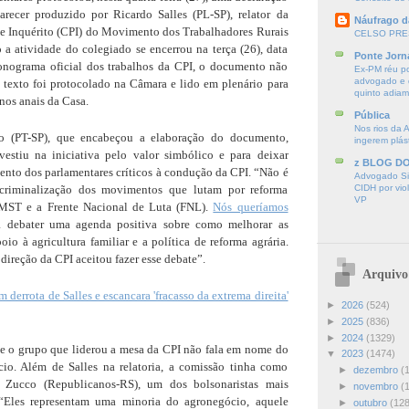
arecer produzido por Ricardo Salles (PL-SP), relator da
Náufrago d
e Inquérito (CPI) do Movimento dos Trabalhadores Rurais
CELSO PRE
a atividade do colegiado se encerrou na terça (26), data
Ponte Jorn
cronograma oficial dos trabalhos da CPI, o documento não
Ex-PM réu p
advogado e d
 texto foi protocolado na Câmara e lido em plenário para
quinto adia
nos anais da Casa.
Pública
Nos rios da 
o (PT-SP), que encabeçou a elaboração do documento,
ingerem plás
estiu na iniciativa pelo valor simbólico e para deixar
z BLOG D
ento dos parlamentares críticos à condução da CPI. “Não é
Advogado Sir
 criminalização dos movimentos que lutam por reforma
CIDH por vio
VP
o MST e a Frente Nacional de Luta (FNL).
Nós queríamos
a debater uma agenda positiva sobre como melhorar as
oio à agricultura familiar e a política de reforma agrária.
reção da CPI aceitou fazer esse debate”.
Arquivo
derrota de Salles e escancara 'fracasso da extrema direita'
►
2026
(524)
►
2025
(836)
►
2024
(1329)
ue o grupo que liderou a mesa da CPI não fala em nome do
▼
2023
(1474)
io. Além de Salles na relatoria, a comissão tinha como
►
dezembro
(
 Zucco (Republicanos-RS), um dos bolsonaristas mais
►
novembro
(
“Eles representam uma minoria do agronegócio, aquele
►
outubro
(128