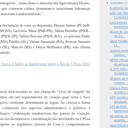
onegócio’, como disse o ministro [da Agricultura] Fávaro,
▼
setembro
(1
 que cometem crimes, desmatam e assassinam lideranças
A reforma ne
NÃO DÁ PR
sem-terra e ambientalistas.”
CONSEL
Lançamento 
 a declaração de voto os deputados Daiana Santos (PCdoB-
transform
PSB-BA), Gervásio Maia (PSB-PB), Sâmia Bomfim (PSOL-
Águas de Oxa
 (PSOL-SP), Talíria Petrone (PSOL-RJ) e os petistas Padre
da Cri...
(MS), Paulão (AL), Valmir Assunção (BA), Alencar Santana
Silvio Tendle
Le...
l (SE), Marcon (RS) e Gleisi Hoffmann (PR), esta última
Justiça cond
artido.
cadáve...
MPDF (Prour
 Zucco e Salles se manifestam sobre o fim da CPI do MST
da aprecia
O STF NÃO 
QUANDO F
20 Anos de H
celebra ...
China e Pet
íticas relacionadas ao que chama de “vício de origem” da
evento e u
ntou em seu requerimento de criação qual seria o foco
STF recebe q
deputado f
ações, conforme determinam as regras. Ao criticar a forma
CPI do MST: 
conduzido nos aspectos administrativo e político, a
parlamenta
 houve “elaboração tendenciosa das pautas de votação,
As pelejas do
sso aos documentos, centralização das atividades da CPI na
apátrida...
srespeito ao regimento interno da Casa e comportamento
Nota Oficia