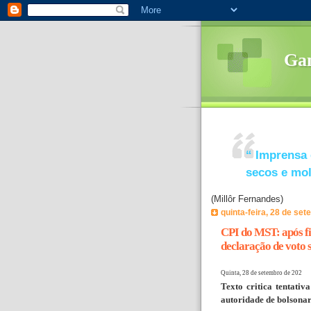
Ga
“
Imprensa 
secos e mo
(Millôr Fernandes)
quinta-feira, 28 de se
CPI do MST: após f
declaração de voto s
Quinta, 28 de setembro de 202
Texto critica tentati
autoridade de bolsonar