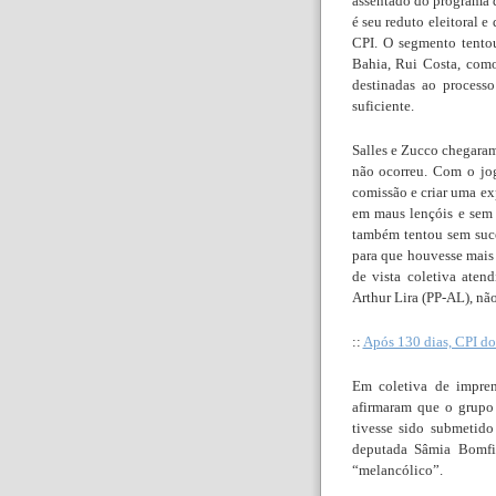
assentado do programa d
é seu reduto eleitoral 
CPI. O segmento tento
Bahia, Rui Costa, com
destinadas ao process
suficiente.
Salles e Zucco chegaram
não ocorreu. Com o jo
comissão e criar uma ex
em maus lençóis e sem a
também tentou sem suc
para que houvesse mais
de vista coletiva aten
Arthur Lira (PP-AL), nã
::
Após 130 dias, CPI do
Em coletiva de impre
afirmaram que o grupo 
tivesse sido submetido
deputada Sâmia Bomfim
“melancólico”.