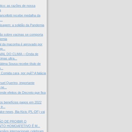
tico: as razões de nossa
a
ancellotti recebe medalha da
..
isagem: a solidão da Pandemia
ão sobre vacinas se comporta
demia
al da maconha é aprovado por
p...
AL DO CLIMA —Onda de
imas ultra...
átima Sousa recebe título de
...
: Comida cara, por quê? A falácia
uel Querino, importante
 ne...
ende efeitos de Decreto que fixa
s benefícios pagos em 2022
tr...
fake-news, Bia Kicis (PL-DF) vai
ÃO DE PROIBIR O
TO HOMOAFETIVO É M...
órgãos internacionais celebram