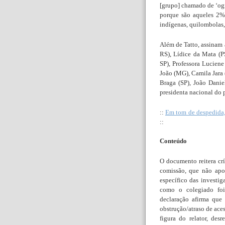
[grupo] chamado de ‘ogr
porque são aqueles 2%
indígenas, quilombolas, 
Além de Tatto, assinam
RS), Lídice da Mata (
SP), Professora Luciene
João (MG), Camila Jara 
Braga (SP), João Danie
presidenta nacional do p
::
Em tom de despedida,
::
Conteúdo
O documento reitera cr
comissão, que não apo
específico das investig
como o colegiado foi 
declaração afirma que
obstrução/atraso de ace
figura do relator, de