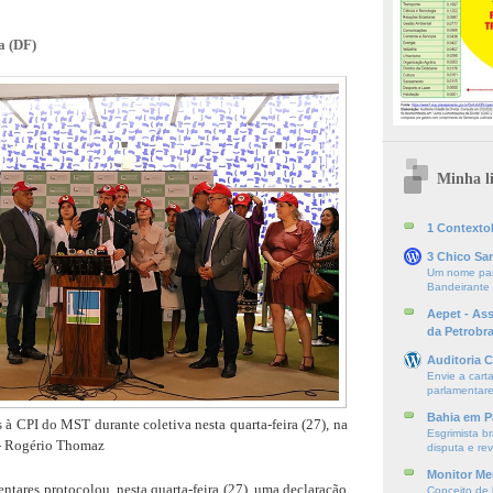
a (DF)
Minha li
1 ContextoE
3 Chico Sa
Um nome par
Bandeirante
Aepet - As
da Petrobr
Auditoria C
Envie a cart
parlamentare
Bahia em P
s à CPI do MST durante coletiva nesta quarta-feira (27), na
Esgrimista br
- Rogério Thomaz
disputa e re
Monitor Mer
tares protocolou, nesta quarta-feira (27), uma declaração
Conceito de l