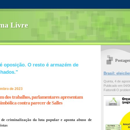
ma Livre
Postage
é oposição. O resto é armazém de
lhados."
Brasil: eleiç
Quinta, 4 de agos
Publicado em 04/08
tembro de 2023
Fattorelli O problem
im dos trabalhos, parlamentares apresentam
imbólica contra parecer de Salles
va de criminalização da luta popular e aponta abuso de
istas