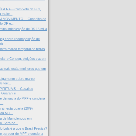
DÍGENA —Com voto de Fux,
 maior...
M MOVIMENTO —Conselho de
do DF e...
rmina indenização de R$ 15 mil a
s) cobra recomposição de
is ...
contra marco temporal de terras
elar e Conseg: eleições trazem
acinais estão melhores que em
.
julgamento sobre marco
e terr...
PIRITUAIS —Casal de
 Guarani e ...
he denúncia do MPF e condena
...
a nesta quarta (20/9)
da Mul...
pa de Mamulengos em
o. Será ne...
o Lula é a que o Brasil Precisa?
he parecer do MPF e condena