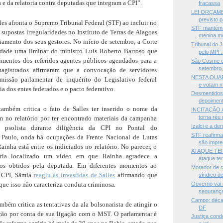
 e da relatoria contra deputadas que integram a CPI”.
fracassa
LEI ORÇAME
previsto p
s afronta o Supremo Tribunal Federal (STF) ao incluir no
STF mantém 
z supostas irregularidades no Instituto de Terras de Alagoas
menina mo
iciamento dos seus gestores. No início de setembro, a Corte
Tribunal do 
dade uma liminar do ministro Luís Roberto Barroso que
pelo MPF.
mentos dos referidos agentes públicos agendados para a
São Cosme e
setembro, 
agistrados afirmaram que a convocação de servidores
NESTA QUAR
missão parlamentar de inquérito do Legislativo federal
e votam m
a dos entes federados e o pacto federativo.
Desmentidos, 
depoimento
também critica o fato de Salles ter inserido o nome da
INCITAÇÃO 
torna réu 
 no relatório por ter encontrado materiais da campanha
Izalci e a de
a psolista durante diligência da CPI no Pontal do
STF reafirma
Paulo, onda há ocupações da Frente Nacional de Lutas
são impres
Rainha está entre os indiciados no relatório. No parecer, o
ATAQUE TER
 teria localizado um vídeo em que Rainha agradece a
ataque ter
otos obtidos pela deputada. Em diferentes momentos ao
Morador de 
a CPI, Sâmia
reagiu às investidas de Salles
afirmando que
síndico de
 que isso não caracteriza conduta criminosa.
Governo vai i
segurança
Campo: décad
mbém critica as tentativas da ala bolsonarista de atingir o
DF
ão por conta de sua ligação com o MST. O parlamentar é
Justiça cond