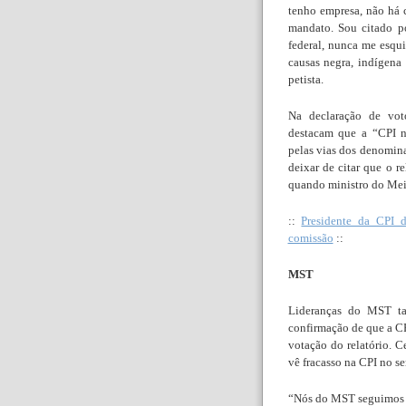
tenho empresa, não há
mandato. Sou citado p
federal, nunca me esqui
causas negra, indígena
petista.
Na declaração de vot
destacam que a “CPI n
pelas vias dos denomina
deixar de citar que o r
quando ministro do Mei
::
Presidente da CPI d
comissão
::
MST
Lideranças do MST tam
confirmação de que a CP
votação do relatório. C
vê fracasso na CPI no se
“Nós do MST seguimos n