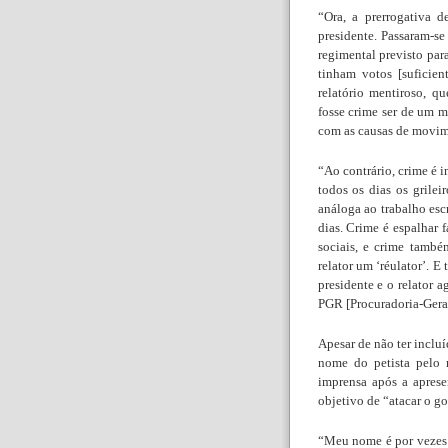
“Ora, a prerrogativa 
presidente. Passaram-se
regimental previsto para
tinham votos [suficie
relatório mentiroso, q
fosse crime ser de um m
com as causas de movime
“Ao contrário, crime é i
todos os dias os grilei
análoga ao trabalho esc
dias. Crime é espalhar
sociais, e crime també
relator um ‘réulator’. E
presidente e o relator 
PGR [Procuradoria-Geral
Apesar de não ter incluí
nome do petista pelo
imprensa após a aprese
objetivo de “atacar o g
“Meu nome é por vezes i