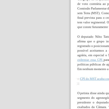
de voto contrária ao p
Comissão Parlamentar d
sem Terra (MST). Como 
final prevista para o 
tem valor regimental. O
que conste futuramente 
O deputado Nilto Tatt
afirma que o grupo inv
registrado o posicionam
possível aceitarmos a
agrária, em especial 
enfrentar essa CPI
par
políticas públicas de ap
Em nenhum momento a di
::
CPI do MST acaba com 
::
O petista disse ainda q
segmento do agronegóc
presidente o deputado
exaltados da Câmara. 