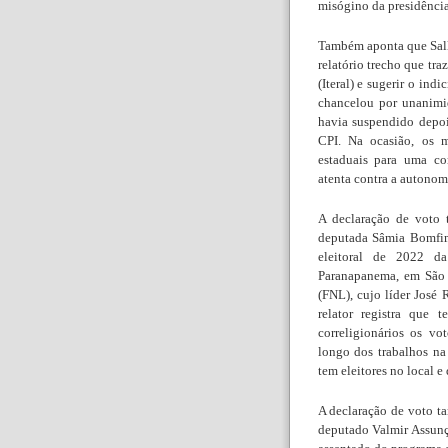
misógino da presidência
Também aponta que Salle
relatório trecho que tra
(Iteral) e sugerir o ind
chancelou por unanimi
havia suspendido depoi
CPI. Na ocasião, os m
estaduais para uma co
atenta contra a autonomi
A declaração de voto 
deputada Sâmia Bomfim
eleitoral de 2022 d
Paranapanema, em São 
(FNL), cujo líder José 
relator registra que
correligionários os v
longo dos trabalhos n
tem eleitores no local e
A declaração de voto ta
deputado Valmir Assunç