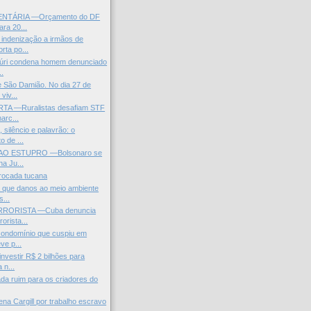
NTÁRIA —Orçamento do DF
ara 20...
indenização a irmãos de
rta po...
Júri condena homem denunciado
..
 São Damião. No dia 27 de
viv...
TA —Ruralistas desafiam STF
arc...
silêncio e palavrão: o
 de ...
AO ESTUPRO —Bolsonaro se
na Ju...
rrocada tucana
 que danos ao meio ambiente
...
RORISTA —Cuba denuncia
rorista...
condomínio que cuspiu em
ve p...
nvestir R$ 2 bilhões para
 n...
a ruim para os criadores do
ena Cargill por trabalho escravo