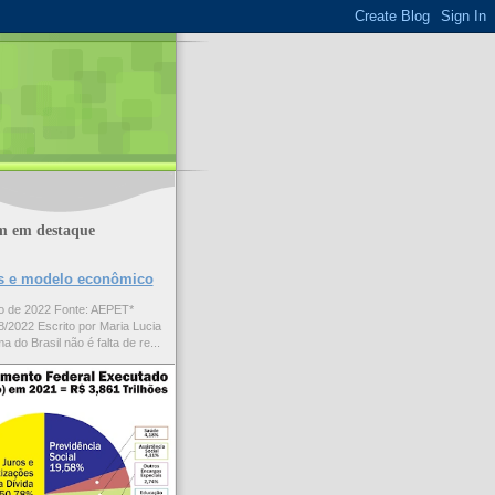
m em destaque
ões e modelo econômico
to de 2022 Fonte: AEPET*
/2022 Escrito por Maria Lucia
a do Brasil não é falta de re...