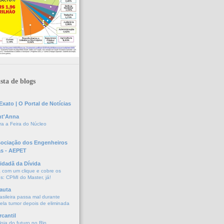
sta de blogs
xato | O Portal de Notícias
nt'Anna
a a Feira do Núcleo
sociação dos Engenheiros
as - AEPET
idadã da Dívida
a com um clique e cobre os
s: CPMI do Master, já!
auta
asileira passa mal durante
vela tumor depois de eliminada
cantil
oja do futuro no Rio