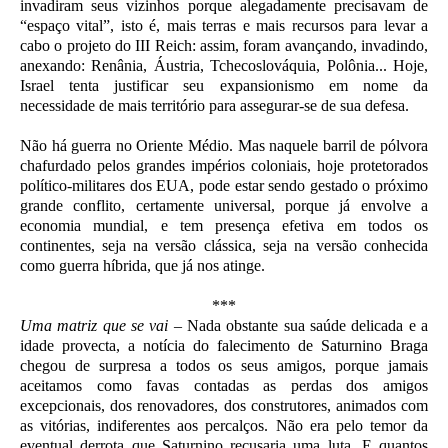
invadiram seus vizinhos porque alegadamente precisavam de
“espaço vital”, isto é, mais terras e mais recursos
para levar a
cabo o projeto do III Reich: assim, foram avançando, invadindo,
anexando: Renânia, Áustria, Tchecoslováquia, Polônia... Hoje,
Israel tenta justificar seu expansionismo em nome da
necessidade de mais território para assegurar-se de sua defesa.
Não há guerra no Oriente Médio. Mas naquele barril de pólvora
chafurdado pelos grandes impérios coloniais, hoje protetorados
político-militares dos EUA, pode estar sendo gestado o próximo
grande conflito, certamente universal, porque já envolve a
economia mundial, e tem presença efetiva em todos os
continentes, seja na versão clássica, seja na versão conhecida
como guerra híbrida, que já nos atinge.
***
Uma matriz que se vai
–
Nada obstante sua saúde delicada e a
idade provecta, a notícia do falecimento de Saturnino Braga
chegou de surpresa a todos os seus amigos, porque jamais
aceitamos como favas contadas as perdas dos amigos
excepcionais, dos renovadores, dos construtores, animados com
as vitórias, indiferentes aos percalços. Não era pelo temor da
eventual derrota que Saturnino recusaria uma luta. E quantos