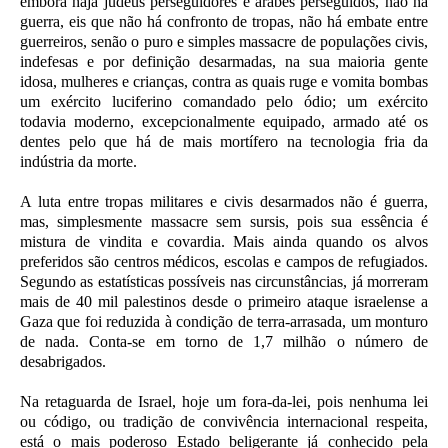
embora haja judeus perseguidores e árabes perseguidos, não há
guerra, eis que não há confronto de tropas, não há embate entre
guerreiros, senão o puro e simples massacre de populações civis,
indefesas e por definição desarmadas, na sua maioria gente
idosa, mulheres e crianças, contra as quais ruge e vomita bombas
um exército luciferino comandado pelo ódio; um exército
todavia moderno, excepcionalmente equipado, armado até os
dentes pelo que há de mais mortífero na tecnologia fria da
indústria da morte.
A luta entre tropas militares e civis desarmados não é guerra,
mas, simplesmente massacre sem sursis, pois sua essência é
mistura de vindita e covardia. Mais ainda quando os alvos
preferidos são centros médicos, escolas e campos de refugiados.
Segundo as estatísticas possíveis nas circunstâncias, já morreram
mais de 40 mil palestinos desde o primeiro ataque israelense a
Gaza que foi reduzida à condição de terra-arrasada, um monturo
de nada. Conta-se em torno de 1,7 milhão o número de
desabrigados.
Na retaguarda de Israel, hoje um fora-da-lei, pois nenhuma lei
ou código, ou tradição de convivência internacional respeita,
está o mais poderoso Estado beligerante já conhecido pela