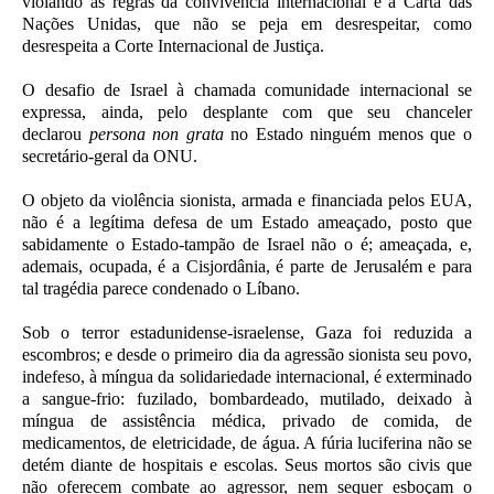
violando as regras da convivência internacional e a Carta das
Nações Unidas, que não se peja em desrespeitar, como
desrespeita a Corte Internacional de Justiça.
O desafio de Israel à chamada comunidade internacional se
expressa, ainda, pelo desplante com que seu chanceler
declarou
persona non grata
no Estado ninguém menos que o
secretário-geral da ONU.
O objeto da violência sionista, armada e financiada pelos EUA,
não é a legítima defesa de um Estado ameaçado, posto que
sabidamente o Estado-tampão de Israel não o é; ameaçada, e,
ademais, ocupada, é a Cisjordânia, é parte de Jerusalém e para
tal tragédia parece condenado o Líbano.
Sob o terror estadunidense-israelense, Gaza foi reduzida a
escombros; e desde o primeiro dia da agressão sionista seu povo,
indefeso, à míngua da solidariedade internacional, é exterminado
a sangue-frio: fuzilado, bombardeado, mutilado, deixado à
míngua de assistência médica, privado de comida, de
medicamentos, de eletricidade, de água. A fúria luciferina não se
detém diante de hospitais e escolas. Seus mortos são civis que
não oferecem combate ao agressor, nem sequer esboçam o