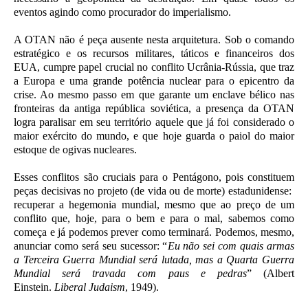
eventos agindo como procurador do imperialismo.
A OTAN não é peça ausente nesta arquitetura. Sob o comando
estratégico e os recursos militares, táticos e financeiros dos
EUA, cumpre papel crucial no conflito Ucrânia-Rússia, que traz
a Europa e uma grande potência nuclear para o epicentro da
crise. Ao mesmo passo em que garante um enclave bélico nas
fronteiras da antiga república soviética, a presença da OTAN
logra paralisar em seu território aquele que já foi considerado o
maior exército do mundo, e que hoje guarda o paiol do maior
estoque de ogivas nucleares.
Esses conflitos são cruciais para o Pentágono, pois constituem
peças decisivas no projeto (de vida ou de morte) estadunidense:
recuperar a hegemonia mundial, mesmo que ao preço de um
conflito que, hoje, para o bem e para o mal, sabemos como
começa e já podemos prever como terminará. Podemos, mesmo,
anunciar como será seu sucessor: “
Eu não sei com quais armas
a Terceira Guerra Mundial será lutada, mas a Quarta Guerra
Mundial será travada com paus e pedras
” (Albert
Einstein.
Liberal Judaism
, 1949).