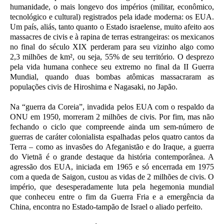
humanidade, o mais longevo dos impérios (militar, econômico,
tecnológico e cultural) registrados pela idade moderna: os EUA.
Um país, aliás, tanto quanto o Estado israelense, muito afeito aos
massacres de civis e à rapina de terras estrangeiras: os mexicanos
no final do século XIX perderam para seu vizinho algo como
2,3 milhões de km², ou seja, 55% de seu território. O desprezo
pela vida humana conhece seu extremo no final da II Guerra
Mundial, quando duas bombas atômicas massacraram as
populações civis de Hiroshima e Nagasaki, no Japão.
Na “guerra da Coreia”, invadida pelos EUA com o respaldo da
ONU em 1950, morreram 2 milhões de civis. Por fim, mas não
fechando o ciclo que compreende ainda um sem-número de
guerras de caráter colonialista espalhadas pelos quatro cantos da
Terra – como as invasões do Afeganistão e do Iraque, a guerra
do Vietnã é o grande destaque da história contemporânea. A
agressão dos EUA, iniciada em 1965 e só encerrada em 1975
com a queda de Saigon, custou as vidas de 2 milhões de civis. O
império, que desesperadamente luta pela hegemonia mundial
que conheceu entre o fim da Guerra Fria e a emergência da
China, encontra no Estado-tampão de Israel o aliado perfeito.