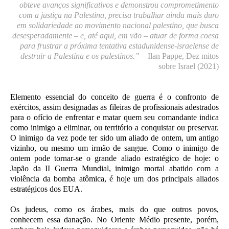
obteve avanços significativos e demonstrou comprometimento
com a justiça na Palestina, precisa trabalhar ainda mais duro
em solidariedade ao movimento nacional palestino, que busca
desesperadamente – e, até aqui, em vão – atuar de forma coesa
para frustrar a próxima tentativa estadunidense-israelense de
destruir a Palestina e os palestinos.”
–
Ilan Pappe, Dez mitos
sobre Israel (2021)
Elemento essencial do conceito de guerra é o confronto de
exércitos, assim designadas as fileiras de profissionais adestrados
para o ofício de enfrentar e matar quem seu comandante indica
como inimigo a eliminar, ou território a conquistar ou preservar.
O inimigo da vez pode ter sido um aliado de ontem, um antigo
vizinho, ou mesmo um irmão de sangue. Como o inimigo de
ontem pode tornar-se o grande aliado estratégico de hoje: o
Japão da II Guerra Mundial, inimigo mortal abatido com a
violência da bomba atômica, é hoje um dos principais aliados
estratégicos dos EUA.
Os judeus, como os árabes, mais do que outros povos,
conhecem essa danação. No Oriente Médio presente, porém,