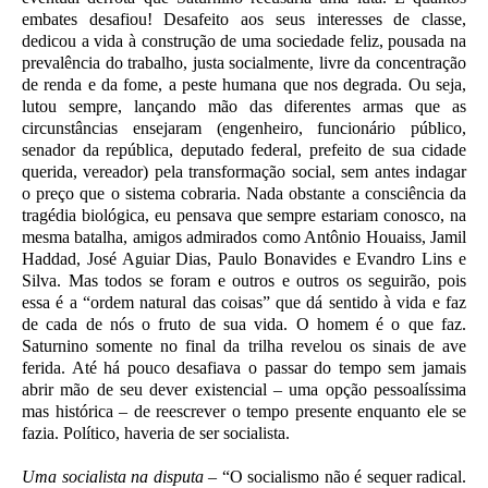
embates desafiou! Desafeito aos seus interesses de classe,
dedicou a vida à construção de uma sociedade feliz, pousada na
prevalência do trabalho, justa socialmente, livre da concentração
de renda e da fome, a peste humana que nos degrada. Ou seja,
lutou sempre, lançando mão das diferentes armas que as
circunstâncias ensejaram (engenheiro, funcionário público,
senador da república, deputado federal, prefeito de sua cidade
querida, vereador) pela transformação social, sem antes indagar
o preço que o sistema cobraria. Nada obstante a consciência da
tragédia biológica, eu pensava que sempre estariam conosco, na
mesma batalha, amigos admirados como Antônio Houaiss, Jamil
Haddad, José Aguiar Dias, Paulo Bonavides e Evandro Lins e
Silva. Mas todos se foram e outros e outros os seguirão, pois
essa é a “ordem natural das coisas” que dá sentido à vida e faz
de cada de nós o fruto de sua vida. O homem é o que faz.
Saturnino somente no final da trilha revelou os sinais de ave
ferida. Até há pouco desafiava o passar do tempo sem jamais
abrir mão de seu dever existencial – uma opção pessoalíssima
mas histórica – de reescrever o tempo presente enquanto ele se
fazia. Político, haveria de ser socialista.
Uma socialista na disputa
– “O socialismo não é sequer radical.