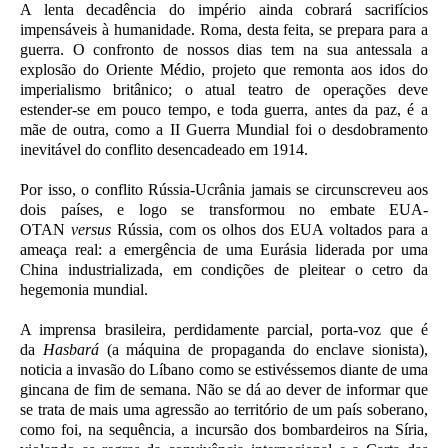
A lenta decadência do império ainda cobrará sacrifícios
impensáveis à humanidade. Roma, desta feita, se prepara para a
guerra. O confronto de nossos dias tem na sua antessala a
explosão do Oriente Médio, projeto que remonta aos idos do
imperialismo britânico; o atual teatro de operações deve
estender-se em pouco tempo, e toda guerra, antes da paz, é a
mãe de outra, como a II Guerra Mundial foi o desdobramento
inevitável do conflito desencadeado em 1914.
Por isso, o conflito Rússia-Ucrânia jamais se circunscreveu aos
dois países, e logo se transformou no embate EUA-
OTAN
versus
Rússia, com os olhos dos EUA voltados para a
ameaça real: a emergência de uma Eurásia liderada por uma
China industrializada, em condições de pleitear o cetro da
hegemonia mundial.
A imprensa brasileira, perdidamente parcial, porta-voz que é
da
Hasbará
(a máquina de propaganda do enclave sionista),
noticia a invasão do Líbano como se estivéssemos diante de uma
gincana de fim de semana. Não se dá ao dever de informar que
se trata de mais uma agressão ao território de um país soberano,
como foi, na sequência, a incursão dos bombardeiros na Síria,