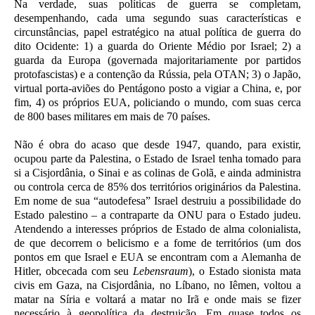
Na verdade, suas políticas de guerra se completam,
desempenhando, cada uma segundo suas características e
circunstâncias, papel estratégico na atual política de guerra do
dito Ocidente: 1) a guarda do Oriente Médio por Israel; 2) a
guarda da Europa (governada majoritariamente por partidos
protofascistas) e a contenção da Rússia, pela OTAN; 3) o Japão,
virtual porta-aviões do Pentágono posto a vigiar a China, e, por
fim, 4) os próprios EUA, policiando o mundo, com suas cerca
de 800 bases militares em mais de 70 países.
Não é obra do acaso que desde 1947, quando, para existir,
ocupou parte da Palestina, o Estado de Israel tenha tomado para
si a Cisjordânia, o Sinai e as colinas de Golã, e ainda administra
ou controla cerca de 85% dos territórios originários da Palestina.
Em nome de sua “autodefesa” Israel destruiu a possibilidade do
Estado palestino – a contraparte da ONU para o Estado judeu.
Atendendo a interesses próprios de Estado de alma colonialista,
de que decorrem o belicismo e a fome de territórios (um dos
pontos em que Israel e EUA se encontram com a Alemanha de
Hitler, obcecada com seu
Lebensraum
), o Estado sionista mata
civis em Gaza, na Cisjordânia, no Líbano, no Iêmen, voltou a
matar na Síria e voltará a matar no Irã e onde mais se fizer
necessário à geopolítica da destruição. Em quase todos os