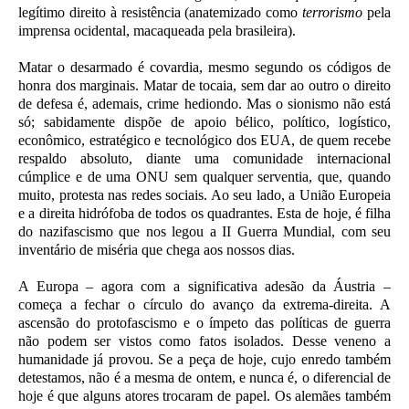
legítimo direito à resistência (anatemizado como
terrorismo
pela
imprensa ocidental, macaqueada pela brasileira).
Matar o desarmado é covardia, mesmo segundo os códigos de
honra dos marginais. Matar de tocaia, sem dar ao outro o direito
de defesa é, ademais, crime hediondo. Mas o sionismo não está
só; sabidamente dispõe de apoio bélico, político, logístico,
econômico, estratégico e tecnológico dos EUA, de quem recebe
respaldo absoluto, diante uma comunidade internacional
cúmplice e de uma ONU sem qualquer serventia, que, quando
muito, protesta nas redes sociais. Ao seu lado, a União Europeia
e a direita hidrófoba de todos os quadrantes. Esta de hoje, é filha
do nazifascismo que nos legou a II Guerra Mundial, com seu
inventário de miséria que chega aos nossos dias.
A Europa – agora com a significativa adesão da Áustria –
começa a fechar o círculo do avanço da extrema-direita. A
ascensão do protofascismo e o ímpeto das políticas de guerra
não podem ser vistos como fatos isolados. Desse veneno a
humanidade já provou. Se a peça de hoje, cujo enredo também
detestamos, não é a mesma de ontem, e nunca é, o diferencial de
hoje é que alguns atores trocaram de papel. Os alemães também