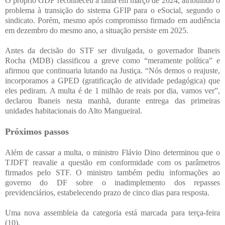
O próprio GDF reconheceu a falha em março de 2024, atribuindo o
problema à transição do sistema GFIP para o eSocial, segundo o
sindicato. Porém, mesmo após compromisso firmado em audiência
em dezembro do mesmo ano, a situação persiste em 2025.
Antes da decisão do STF ser divulgada, o governador Ibaneis
Rocha (MDB) classificou a greve como “meramente política” e
afirmou que continuaria lutando na Justiça. “Nós demos o reajuste,
incorporamos a GPED (gratificação de atividade pedagógica) que
eles pediram. A multa é de 1 milhão de reais por dia, vamos ver”,
declarou Ibaneis nesta manhã, durante entrega das primeiras
unidades habitacionais do Alto Mangueiral.
Próximos passos
Além de cassar a multa, o ministro Flávio Dino determinou que o
TJDFT reavalie a questão em conformidade com os parâmetros
firmados pelo STF. O ministro também pediu informações ao
governo do DF sobre o inadimplemento dos repasses
previdenciários, estabelecendo prazo de cinco dias para resposta.
Uma nova assembleia da categoria está marcada para terça-feira
(10).