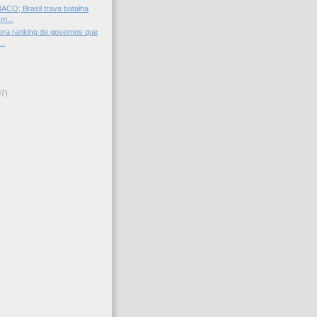
CO; Brasil trava batalha
 m...
dera ranking de governos que
..
07)