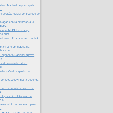
Gilson Machado é preso pela
..
decisão judicial contra rede de
a ação contra empresa que
obi...
ringa: MPDFT investiga
ão crim...
arkinson: Prosus obtém decisão
.
manifesto em defesa da
a e con...
Engenharia Nacional aprova
a...
de de ativista brasileiro
d...
adiografia do capitalismo
F começa a ouvir nesta segunda
 Turismo não teme alerta de
 ...
elações Brasil-Angola: da
 a...
mina início de processo para
..
CHIOR —Volume de esgoto