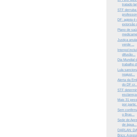
tratado la
STF derruba 
professore
DF: agiota é
extorsão 
Plano de saú
medicamen
Justiça anul
verde ...
Interpol inclu
difusão...
Dia Mundial 
trabalho d.
Lula sanciona
reajust...
Alerta da Em
do DF cr..
STF determi
esclareça 
Mais 31 pes
por partic.
Sem confirma
o Bras...
Sede de Apre
de água...
DARLAN: D
Brics: A pres