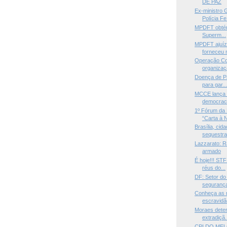
DE PAZ
Ex-ministro 
Polícia Fe.
MPDFT obtém 
Superm...
MPDFT ajuíz
forneceu m
Operação Co
organizaç
Doença de P
para gar..
MCCE lança 
democraci
1º Fórum da 
“Carta à N
Brasília, cida
sequestra
Lazzarato: R
armado
É hoje!!! ST
réus do...
DF: Setor do
segurança
Conheça as r
escravidão
Moraes deter
extradiçã.
CPI DO MEL