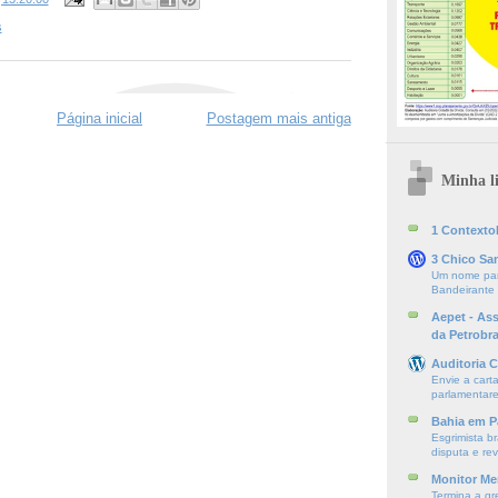
s
Página inicial
Postagem mais antiga
Minha li
1 ContextoE
3 Chico Sa
Um nome par
Bandeirante
Aepet - As
da Petrobr
Auditoria C
Envie a cart
parlamentare
Bahia em P
Esgrimista br
disputa e re
Monitor Mer
Termina a gr