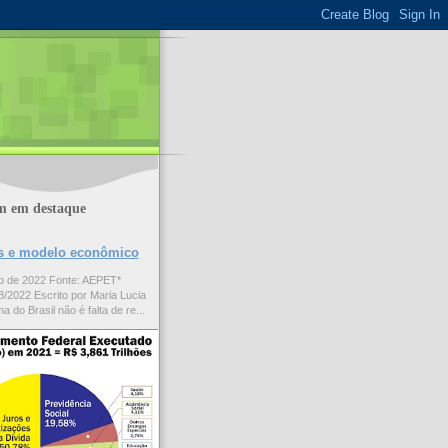
m em destaque
ões e modelo econômico
to de 2022 Fonte: AEPET*
/2022 Escrito por Maria Lucia
a do Brasil não é falta de re...