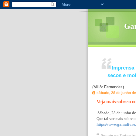
Ga
“
Imprensa 
secos e mo
(Millôr Fernandes)
sábado, 28 de junho d
Veja mais sobre o n
Sábado, 28 de junho de
Que tal ver mais sobre o
https://www.gamalivre
Postado por
Taciano
à