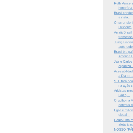
Ruth Vencere
honorária 
Brasil conde
a insta...
O terror sion
Ocidente
Arraiá Brasil
transmissã
Justiça inde
após defe.
Brasil é o pa
América L
Jair e Carlo
organiza..
Acessibilida
a Dia se..
STF fará ac
na ação s.
Ativistas pr
Gaza,...
Orgulho na V
centrais d
Egito e milíc
global ...
Como uma ev
afetará as
NOSSO “PÁ