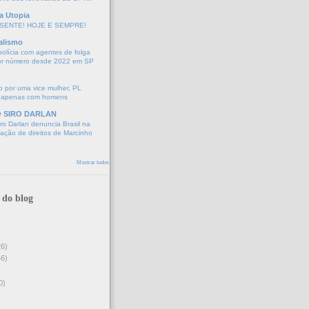
a Utopia
SENTE! HOJE E SEMPRE!
alismo
polícia com agentes de folga
or número desde 2022 em SP
 por uma vice mulher, PL
 apenas com homens
O SIRO DARLAN
o Darlan denuncia Brasil na
lação de direitos de Marcinho
Mostrar todos
 do blog
26)
46)
0)