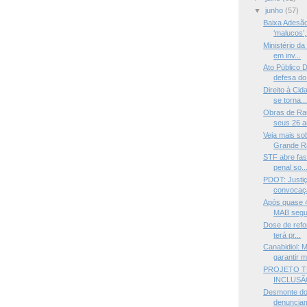
▼
junho
(57)
Baixa Adesão
‘malucos’,
Ministério da
em inv...
Ato Público
defesa do
Direito à Ci
se torna..
Obras de Rau
seus 26 a
Veja mais so
Grande Ra
STF abre fas
penal so..
PDOT: Justiç
convocaçã
Após quase 4
MAB segu.
Dose de refo
terá pr...
Canabidiol:
garantir m
PROJETO T
INCLUSÃO
Desmonte do
denunciam 