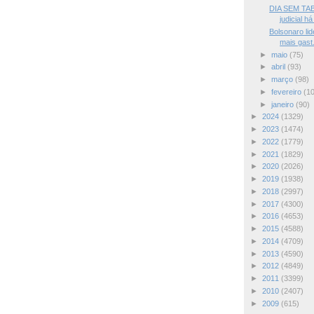
DIA SEM TABA
judicial há
Bolsonaro li
mais gast.
►
maio
(75)
►
abril
(93)
►
março
(98)
►
fevereiro
(1
►
janeiro
(90)
►
2024
(1329)
►
2023
(1474)
►
2022
(1779)
►
2021
(1829)
►
2020
(2026)
►
2019
(1938)
►
2018
(2997)
►
2017
(4300)
►
2016
(4653)
►
2015
(4588)
►
2014
(4709)
►
2013
(4590)
►
2012
(4849)
►
2011
(3399)
►
2010
(2407)
►
2009
(615)