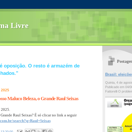
ma Livre
Postage
é oposição. O resto é armazém de
lhados."
Brasil: eleiç
Quinta, 4 de agos
Publicado em 04/08
e 2025
Fattorelli O problem
osso Maluco Beleza, o Grande Raul Seixas
 2025.
 Grande Raul Seixas? É só clicar no link a seguir
.com.br/search?q=Raul+Seixas
s
13:20:00