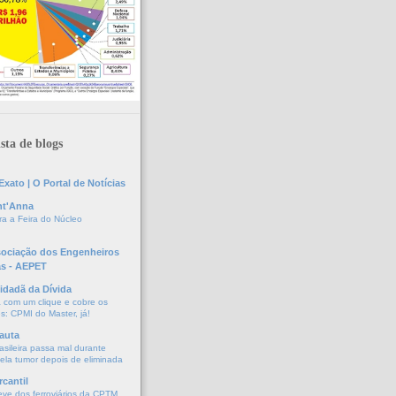
sta de blogs
xato | O Portal de Notícias
nt'Anna
a a Feira do Núcleo
sociação dos Engenheiros
as - AEPET
idadã da Dívida
a com um clique e cobre os
s: CPMI do Master, já!
auta
asileira passa mal durante
vela tumor depois de eliminada
cantil
eve dos ferroviários da CPTM