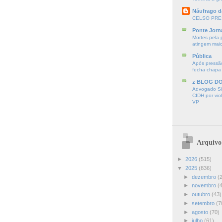
Náufrago d
CELSO PRE
Ponte Jorn
Mortes pela 
atingem mai
Pública
Após pressão
fecha chapa
z BLOG D
Advogado Sir
CIDH por vio
VP
Arquivo
►
2026
(515)
▼
2025
(836)
►
dezembro
(
►
novembro
(
►
outubro
(43)
►
setembro
(7
►
agosto
(70)
►
julho
(61)