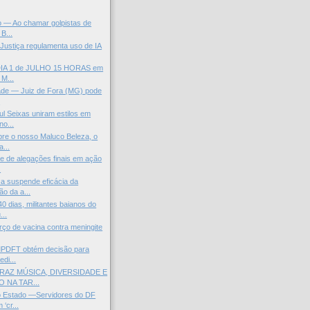
 — Ao chamar golpistas de
 B...
 Justiça regulamenta uso de IA
 DIA 1 de JULHO 15 HORAS em
 M...
dade — Juiz de Fora (MG) pode
.
l Seixas uniram estilos em
no...
bre o nosso Maluco Beleza, o
...
e de alegações finais em ação
.
a suspende eficácia da
o da a...
0 dias, militantes baianos do
..
rço de vacina contra meningite
 MPDFT obtém decisão para
edi...
RAZ MÚSICA, DIVERSIDADE E
 NA TAR...
 Estado —Servidores do DF
‘cr...