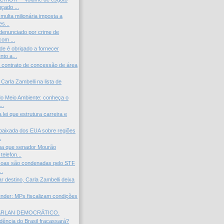
nçado ...
multa milionária imposta a
s...
 denunciado por crime de
com ...
de é obrigado a fornecer
to a...
a contrato de concessão de área
i Carla Zambelli na lista de
do Meio Ambiente: conheça o
..
 lei que estrutura carreira e
baixada dos EUA sobre regiões
.
na que senador Mourão
telefon...
soas são condenadas pelo STF
..
r destino, Carla Zambelli deixa
nder: MPs fiscalizam condições
ARLAN DEMOCRÁTICO.
idência do Brasil fracassará?