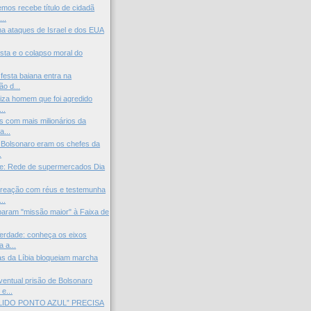
mos recebe título de cidadã
...
na ataques de Israel e dos EUA
ista e o colapso moral do
: festa baiana entra na
o d...
niza homem que foi agredido
..
ís com mais milionários da
a...
s Bolsonaro eram os chefes da
.
de: Rede de supermercados Dia
.
areação com réus e testemunha
..
eparam "missão maior" à Faixa de
erdade: conheça os eixos
a a...
ias da Líbia bloqueiam marcha
entual prisão de Bolsonaro
 e...
LIDO PONTO AZUL” PRECISA