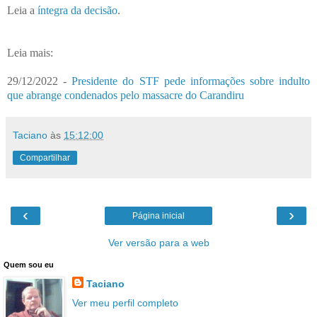
Leia a
íntegra da decisão
.
Leia mais:
29/12/2022 -
Presidente do STF pede informações sobre indulto
que abrange condenados pelo massacre do Carandiru
Taciano
às
15:12:00
Compartilhar
‹
›
Página inicial
Ver versão para a web
Quem sou eu
Taciano
Ver meu perfil completo