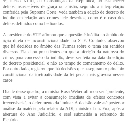
5º, inciso XLIII, da Constituição da República, ao estabelecer
delitos insuscetíveis de graça ou anistia, segundo a interpretação
conferida pela Suprema Corte, veda também a edição de decreto de
indulto em relação aos crimes nele descritos, como é o caso dos
delitos definidos como hediondos.
A presidente do STF afirmou que a questão é inédita no âmbito de
ação direta de inconstitucionalidade no STF. Contudo, observou
que há decisões no âmbito das Turmas sobre o tema em sentidos
diversos. Ela citou precedentes em que a aferição da natureza do
crime, para concessão do indulto, deve ser feita na data da edição
do decreto presidencial, e não ao tempo do cometimento do delito.
Por outro lado, registrou que há decisões que asseguram o princípio
constitucional da irretroatividade da lei penal mais gravosa nesses
casos.
Diante desse quadro, a ministra Rosa Weber afirmou ser "prudente,
com vista a evitar a consumação imediata de efeitos concretos
irreversíveis", o deferimento da liminar. A decisão vale até posterior
análise da matéria pelo relator da ADI, ministro Luiz Fux, após a
abertura do Ano Judiciário, e será submetida a referendo do
Plenário.