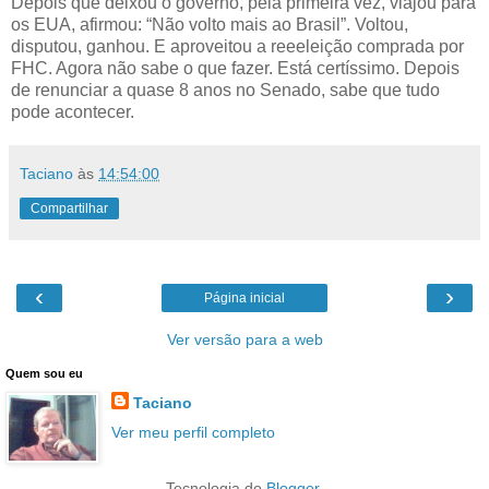
Depois que deixou o governo, pela primeira vez, viajou para
os EUA, afirmou: “Não volto mais ao Brasil”. Voltou,
disputou, ganhou. E aproveitou a reeeleição comprada por
FHC. Agora não sabe o que fazer. Está certíssimo. Depois
de renunciar a quase 8 anos no Senado, sabe que tudo
pode acontecer.
Taciano
às
14:54:00
Compartilhar
‹
›
Página inicial
Ver versão para a web
Quem sou eu
Taciano
Ver meu perfil completo
Tecnologia do
Blogger
.