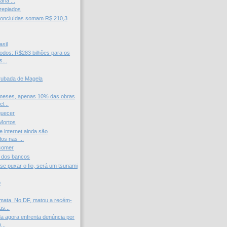
ria ...
repiados
concluídas somam R$ 210,3
asil
odos: R$283 bilhões para os
...
rubada de Magela
meses, apenas 10% das obras
l...
quecer
Mortos
 internet ainda são
dos nas ...
 comer
e dos bancos
"se puxar o fio, será um tsunami
o
mata. No DF, matou a recém-
s...
a agora enfrenta denúncia por
...