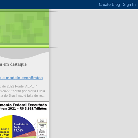
m em destaque
ões e modelo econômico
to de 2022 Fonte: AEPET*
/2022 Escrito por Maria Lucia
a do Brasil não é falta de re...