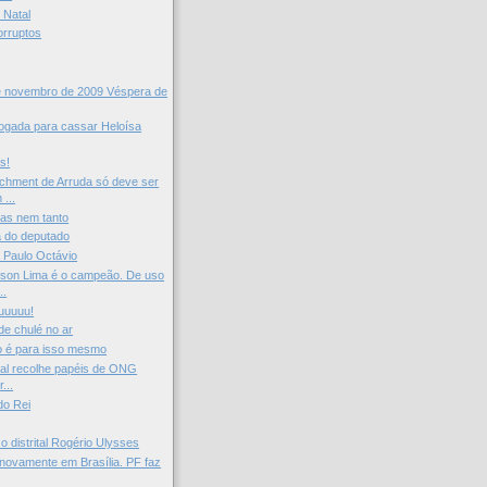
 Natal
orruptos
e novembro de 2009 Véspera de
jogada para cassar Heloísa
s!
chment de Arruda só deve ser
...
mas nem tanto
a do deputado
a Paulo Octávio
lson Lima é o campeão. De uso
..
uuuuu!
de chulé no ar
o é para isso mesmo
ral recolhe papéis de ONG
...
do Rei
o distrital Rogério Ulysses
 novamente em Brasília. PF faz