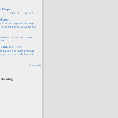
a Utopia
SENTE! HOJE E SEMPRE!
alismo
polícia com agentes de folga
or número desde 2022 em SP
Amazônia, peixes já respiram e
tico
O SIRO DARLAN
o Darlan denuncia Brasil na
lação de direitos de Marcinho
Mostrar todos
 do blog