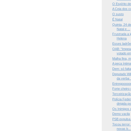
O Espírito de
A Ceia dos c
O susto
É Natal
Quinta, 24 d
Natal e ...
Frustrada a 
Helena
Esses ladrõe
OAB: “Impea
votado em 
Malha fina, 
A peça íntim
Dem: só falt
Deputado Wi
da verba .
Entregooooo
Forte cheiro 
Terceirizaçã
Polícia Fede
dirigida por
Os Inimigos 
Demo vacila
PSB expulsa 
Tocou terror
novas b...