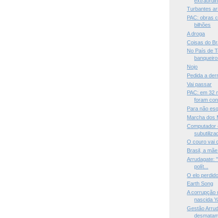
extraordiná
Turbantes ar
PAC: obras 
bilhões
A droga
Coisas do Br
No País de T
banqueiros
Nojo
Pedida a der
Vai passar
PAC: em 32 
foram conc
Para não es
Marcha dos 
Computador e
subutiliza
O couro vai
Brasil, a mã
Arrudagate: 
polít...
O elo perdid
Earth Song
A corrupção 
nascida Ya
Gestão Arrud
desmatam