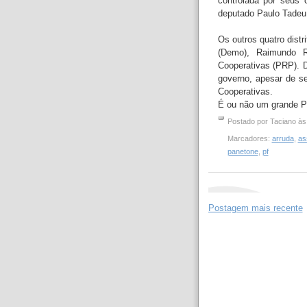
controlada por seus 
deputado Paulo Tadeu 
Os outros quatro dist
(Demo), Raimundo Ri
Cooperativas (PRP). D
governo, apesar de se
Cooperativas.
É ou não um grande Pa
Postado por
Taciano
à
Marcadores:
arruda
,
as
panetone
,
pf
Postagem mais recente