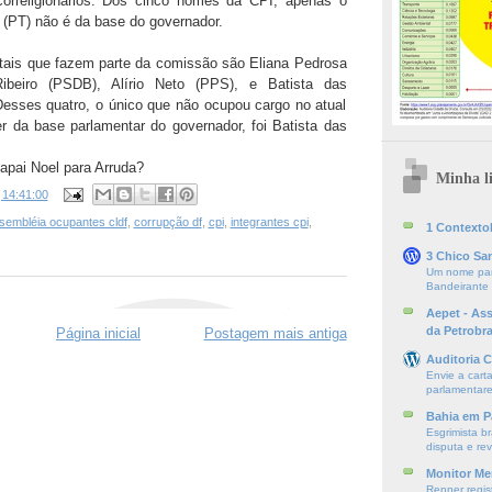
correligionários. Dos cinco nomes da CPI, apenas o
(PT) não é da base do governador.
ritais que fazem parte da comissão são Eliana Pedrosa
beiro (PSDB), Alírio Neto (PPS), e Batista das
esses quatro, o único que não ocupou cargo no atual
r da base parlamentar do governador, foi Batista das
pai Noel para Arruda?
Minha li
s
14:41:00
sembléia ocupantes cldf
,
corrupção df
,
cpi
,
integrantes cpi
,
1 ContextoE
3 Chico Sa
Um nome par
Bandeirante
Aepet - As
da Petrobr
Página inicial
Postagem mais antiga
Auditoria C
Envie a cart
parlamentare
Bahia em P
Esgrimista br
disputa e re
Monitor Mer
Renner regis