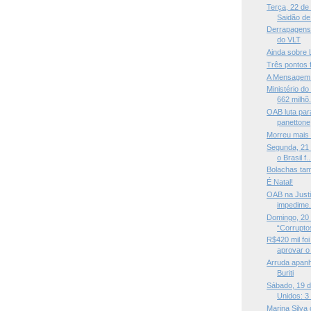
Terça, 22 de
Saidão de 
Derrapagens
do VLT
Ainda sobre 
Três pontos 
A Mensagem d
Ministério d
662 milhõ.
OAB luta par
panettone
Morreu mais 
Segunda, 21
o Brasil f..
Bolachas ta
É Natal!
OAB na Justiç
impedime.
Domingo, 20
“Corrupto
R$420 mil foi
aprovar o 
Arruda apanh
Buriti
Sábado, 19 
Unidos: 3 t
Marina Silva 