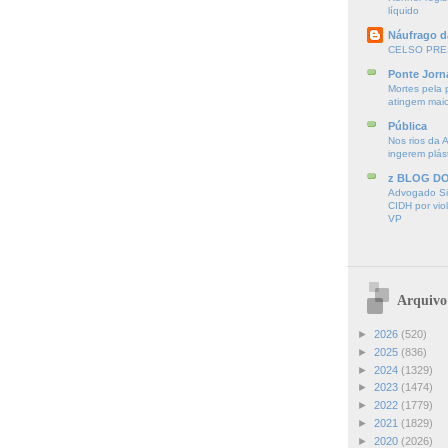
líquido
Náufrago d
CELSO PRE
Ponte Jorn
Mortes pela 
atingem mai
Pública
Nos rios da 
ingerem plás
z BLOG D
Advogado Sir
CIDH por vio
VP
Arquivo
►
2026
(520)
►
2025
(836)
►
2024
(1329)
►
2023
(1474)
►
2022
(1779)
►
2021
(1829)
►
2020
(2026)