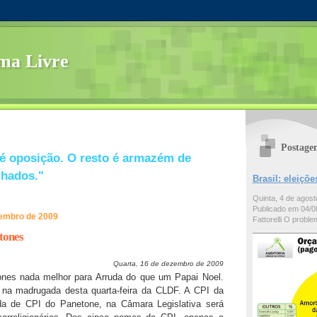
ma Livre
Postage
é oposição. O resto é armazém de
lhados."
Brasil: eleiç
Quinta, 4 de agos
Publicado em 04/08
zembro de 2009
Fattorelli O problem
tones
Quarta, 16 de dezembro de 2009
nes nada melhor para Arruda do que um Papai Noel.
 na madrugada desta quarta-feira da CLDF. A CPI da
da de CPI do Panetone, na Câmara Legislativa será