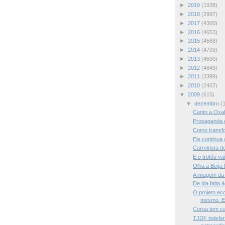
►
2019
(1938)
►
2018
(2997)
►
2017
(4300)
►
2016
(4653)
►
2015
(4588)
►
2014
(4709)
►
2013
(4590)
►
2012
(4849)
►
2011
(3399)
►
2010
(2407)
▼
2009
(615)
▼
dezembro
(
Canto a Oxa
Propaganda 
Como transf
Ele continu
Carreirista d
E o troféu vai
Olha a Beija-
A imagem da
De dia falta á
O projeto ec
mesmo. En
Coroa tem ca
TJDF indefe