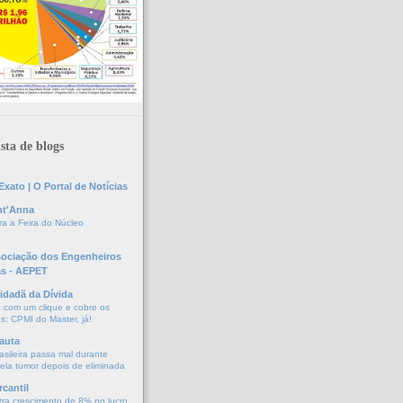
sta de blogs
xato | O Portal de Notícias
nt'Anna
a a Feira do Núcleo
sociação dos Engenheiros
as - AEPET
idadã da Dívida
a com um clique e cobre os
s: CPMI do Master, já!
auta
asileira passa mal durante
vela tumor depois de eliminada
cantil
tra crescimento de 8% no lucro