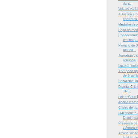
dura...
Veja as vári
A Justiça é 
contratos 
Medalha devo
Foge da med
Condecorado 
em insta..
Plenário do 
Arruda...
Jornalista c
renúncia
Lexotan nele
TSE pode ap
de Brasíli
Papai Noel d
Distrital Cri
TRE
Lei do Cabo P
Aborto e amb
Cheiro de pi
OAB pede a 
Domingos 
Presença de 
Câmara é 
Arruda faz 
implanta po