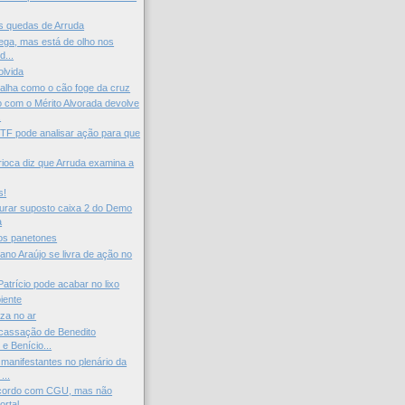
as quedas de Arruda
cega, mas está de olho nos
d...
lvida
alha como o cão foge da cruz
com o Mérito Alvorada devolve
.
STF pode analisar ação para que
arioca diz que Arruda examina a
s!
urar suposto caixa 2 do Demo
a
os panetones
stiano Araújo se livra de ação no
atrício pode acabar no lixo
iente
zza no ar
cassação de Benedito
e Benício...
manifestantes no plenário da
...
acordo com CGU, mas não
rtal...