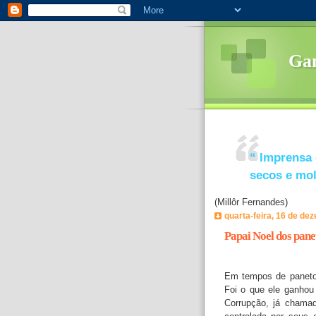
Ga
“
Imprensa 
secos e mo
(Millôr Fernandes)
quarta-feira, 16 de de
Papai Noel dos pane
Em tempos de paneto
Foi o que ele ganhou
Corrupção, já chama