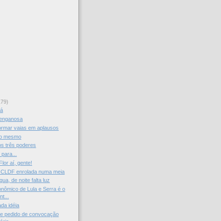
179)
lá
enganosa
ormar vaias em aplausos
a o mesmo
os três poderes
 para...
Flor aí, gente!
 CLDF enrolada numa meia
gua, de noite falta luz
onômico de Lula e Serra é o
t...
da idéia
re pedido de convocação