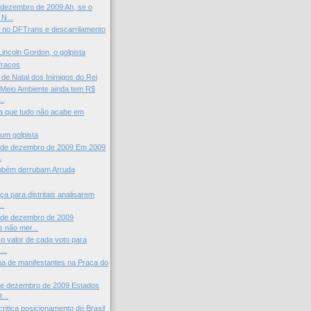
 dezembro de 2009 Ah, se o
N...
 no DFTrans e descarrilamento
Lincoln Gordon, o golpista
fracos
e Natal dos Inimigos do Rei
o Meio Ambiente ainda tem R$
..
a que tudo não acabe em
um golpista
 de dezembro de 2009 Em 2009
.
mbém derrubam Arruda
a para distritais analisarem
..
 de dezembro de 2009
s não mer...
 o valor de cada voto para
...
a de manifestantes na Praça do
de dezembro de 2009 Estados
...
critica posicionamento do Brasil