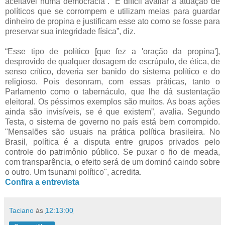
aceitável numa democracia”. “É difícil avaliar a atuação de
políticos que se corrompem e utilizam meias para guardar
dinheiro de propina e justificam esse ato como se fosse para
preservar sua integridade física”, diz.
“Esse tipo de político [que fez a 'oração da propina'],
desprovido de qualquer dosagem de escrúpulo, de ética, de
senso crítico, deveria ser banido do sistema político e do
religioso. Pois desonram, com essas práticas, tanto o
Parlamento como o tabernáculo, que lhe dá sustentação
eleitoral. Os péssimos exemplos são muitos. As boas ações
ainda são invisíveis, se é que existem”, avalia. Segundo
Testa, o sistema de governo no país está bem corrompido.
"Mensalões são usuais na prática política brasileira. No
Brasil, política é a disputa entre grupos privados pelo
controle do patrimônio público. Se puxar o fio de meada,
com transparência, o efeito será de um dominó caindo sobre
o outro. Um tsunami político", acredita.
Confira a entrevista
Taciano
às
12:13:00