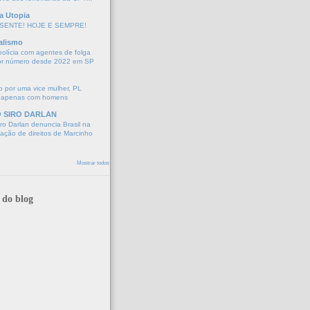
a Utopia
SENTE! HOJE E SEMPRE!
alismo
polícia com agentes de folga
or número desde 2022 em SP
 por uma vice mulher, PL
 apenas com homens
O SIRO DARLAN
o Darlan denuncia Brasil na
lação de direitos de Marcinho
Mostrar todos
 do blog