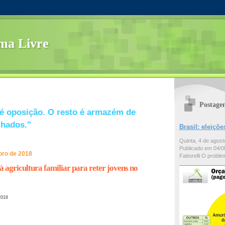
ma Livre
Postage
é oposição. O resto é armazém de
lhados."
Brasil: eleiç
Quinta, 4 de agos
Publicado em 04/08
bro de 2018
Fattorelli O problem
 agricultura familiar para reter jovens no
2018