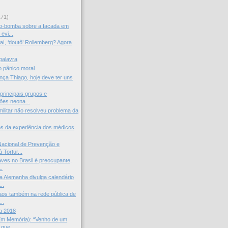
171)
o-bomba sobre a facada em
evi...
 aí, ‘doutô’ Rollemberg? Agora
palavra
o pânico moral
ança Thiago, hoje deve ter uns
principais grupos e
ões neona...
militar não resolveu problema da
s da experiência dos médicos
acional de Prevenção e
 Tortur...
aves no Brasil é preocupante,
..
 Alemanha divulga calendário
..
aos também na rede pública de
..
a 2018
Em Memória): “Venho de um
que...