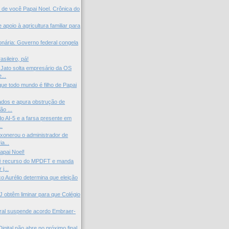
 de você Papai Noel. Crônica do
poio à agricultura familiar para
ionária: Governo federal congela
asileiro, pá!
 Jato solta empresário da OS
...
ue todo mundo é filho de Papai
dos e apura obstrução de
ão ...
o AI-5 e a farsa presente em
..
xonerou o administrador de
a...
apai Noel!
vê recurso do MPDFT e manda
j...
o Aurélio determina que eleição
obtêm liminar para que Colégio
ral suspende acordo Embraer-
igital não abre no próximo final