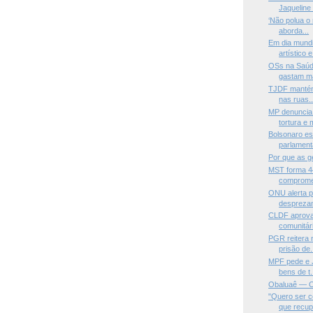
Jaqueline S
‘Não polua o
aborda...
Em dia mund
artístico e 
OSs na Saúde
gastam ma
TJDF mantém
nas ruas..
MP denuncia
tortura e m
Bolsonaro es
parlament
Por que as g
MST forma 4
compromet
ONU alerta p
desprezam
CLDF aprova 
comunitári
PGR reitera
prisão de.
MPF pede e J
bens de t.
Obaluaê — O
"Quero ser 
que recupe