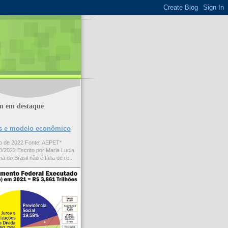
m em destaque
ões e modelo econômico
to de 2022 Fonte: AEPET*
/2022 Escrito por Maria Lucia
a do Brasil não é falta de re...