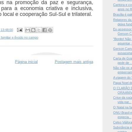
ns na promoção da paz e segurança,
Cantora e co
para a economia criativa e inclusiva,
anos no R
local e cooperação Sul-Sul e trilateral.
Brasília é pa
Relatores d
deixe fund
Ex-assessor
s
13:48:00
Gerson Ca
a familiar e êxodo no campo
"Bonito! Não
aguentar, 
Gerson Cama
assassina
Carta de Goi
Página inicial
Postagem mais antiga
pede de ..
Não são os a
emperram 
A viagem do 
Papai Noel 
O CLARÃO 
ORA ANI
Crise da saúd
vida par...
O Natal na fa
ONU Brasil e
especia...
Celso Viáfor
Substância e
contra...