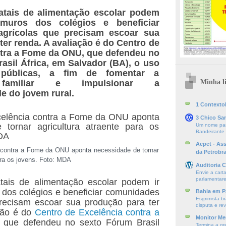
atais de alimentação escolar podem
muros dos colégios e beneficiar
grícolas que precisam escoar sua
ter renda. A avaliação é do Centro de
tra a Fome da ONU, que defendeu no
asil África, em Salvador (BA), o uso
públicas, a fim de fomentar a
Minha li
a familiar e impulsionar a
e do jovem rural.
1 ContextoE
3 Chico Sa
Um nome par
Bandeirante
Aepet - As
 contra a Fome da ONU aponta necessidade de tornar
da Petrobr
ara os jovens. Foto: MDA
Auditoria C
Envie a cart
parlamentare
tais de alimentação escolar podem ir
dos colégios e beneficiar comunidades
Bahia em P
Esgrimista br
precisam escoar sua produção para ter
disputa e re
ção é do
Centro de Excelência contra a
Monitor Mer
, que defendeu no sexto Fórum Brasil
Termina a gr