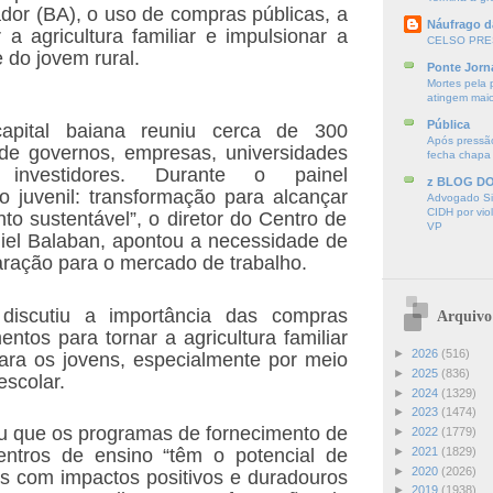
ador (BA), o uso de compras públicas, a
Náufrago d
 a agricultura familiar e impulsionar a
CELSO PRE
 do jovem rural.
Ponte Jorn
Mortes pela 
atingem mai
Pública
pital baiana reuniu cerca de 300
Após pressão
 de governos, empresas, universidades
fecha chapa
 investidores. Durante o painel
z BLOG D
 juvenil: transformação para alcançar
Advogado Sir
CIDH por vio
to sustentável”, o diretor do Centro de
VP
iel Balaban, apontou a necessidade de
paração para o mercado de trabalho.
 discutiu a importância das compras
Arquivo
entos para tornar a agricultura familiar
►
2026
(516)
ara os jovens, especialmente por meio
►
2025
(836)
escolar.
►
2024
(1329)
►
2023
(1474)
u que os programas de fornecimento de
►
2022
(1779)
entros de ensino “têm o potencial de
►
2021
(1829)
►
2020
(2026)
as com impactos positivos e duradouros
►
2019
(1938)