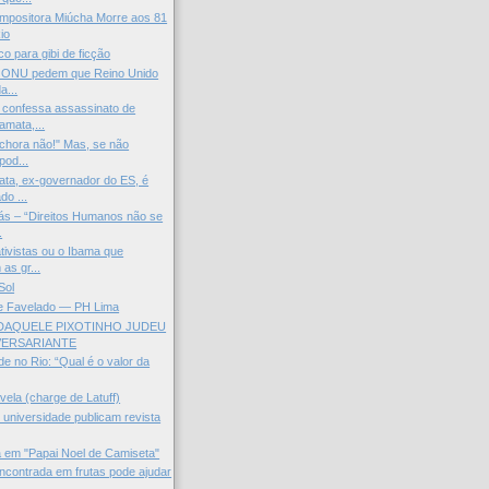
mpositora Miúcha Morre aos 81
io
lco para gibi de ficção
a ONU pedem que Reino Unido
a...
 confessa assassinato de
mata,...
 chora não!" Mas, se não
pod...
ta, ex-governador do ES, é
do ...
ás – “Direitos Humanos não se
.
tivistas ou o Ibama que
as gr...
Sol
de Favelado — PH Lima
DAQUELE PIXOTINHO JUDEU
VERSARIANTE
e no Rio: “Qual é o valor da
vela (charge de Latuff)
 universidade publicam revista
a em "Papai Noel de Camiseta"
ncontrada em frutas pode ajudar