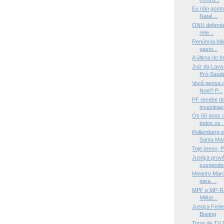
Eu não gosto
Natal ...
ONU defende a
rete...
Renúncia bil
gasto...
A última do br
Juiz da Lava
Pró-Saúde
Você pensa q
Noel? P...
PF recebe da
investigaç
Os 50 anos d
todos os .
Rollemberg e
Santa Mari
Teje preso, P
Justiça pro
suspender 
Ministro Marc
para ...
MPF e MP-RJ 
Militar...
Justiça Fede
Boeing
Torre de TV D