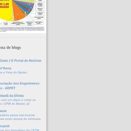
sta de blogs
xato | O Portal de Notícias
nt'Anna
a a Feira do Núcleo
sociação dos Engenheiros
as - AEPET
idadã da Dívida
a com um clique e cobre os
s: CPMI do Master, já!
auta
asileira passa mal durante
vela tumor depois de eliminada
cantil
eve dos ferroviários da CPTM