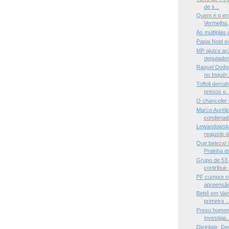
de s...
Quem é o em
Vermelha, 
As múltiplas
Papai Noel e
MP ajuiza aç
deputados
Raquel Dodg
no Inquér.
Toffoli derr
presos e..
O chanceler
Marco Auréli
condenado
Lewandowski
reajuste d
Que beleza! 
Prainha do
Grupo de 53 
contribuir
PF cumpre o
apreensão
Bebê em Vanu
primeira ..
Preso homem 
investiga..
Distritais: 