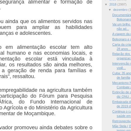
segurança alimentar e formação de
▼
2018
(2997)
.
▼
dezembro
(
Documentári
Bolsonaro 
ou ainda que os alimentos servidos nas
Vai um brilho
ibuem para ampliar as habilidades
não ad...
ianças e adolescentes.
A viagem da 
Bolsonaro e 
Carta da cri
to em alimentação escolar tem alto
28 anos...
ital humano e nas economias locais, e
Relação dos 
entação escolar está vinculada à
organizaç
liar, os resultados são ainda melhores,
Intervenção 
violê...
 a geração de renda para famílias e
Cuba: 35 ano
is”, ressaltou.
de família
Mecanismo N
Combate à
empregabilidade na agricultura também
Extinção de 
articipação do Fórum para Pesquisa
diz ONU .
frica, do Fundo Internacional de
Embaixada da
de 2019 d.
Agrícola e do Ministério da Agricultura
Continua o c
imentar de Moçambique.
saúde em.
Retrospectiv
Mãe Stela ( 
vador promoveu ainda debates sobre o
tempo em 