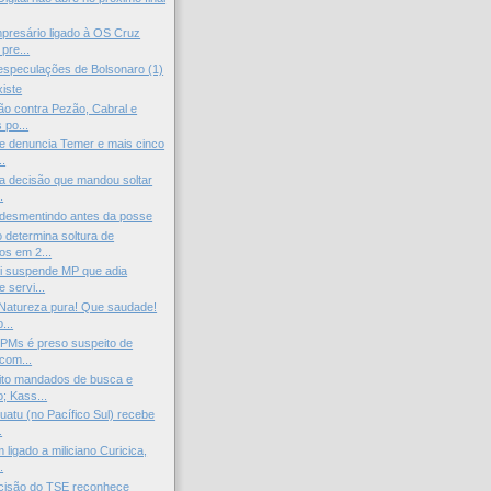
presário ligado à OS Cruz
pre...
 especulações de Bolsonaro (1)
xiste
ão contra Pezão, Cabral e
 po...
e denuncia Temer e mais cinco
..
uba decisão que mandou soltar
.
 desmentindo antes da posse
o determina soltura de
s em 2...
 suspende MP que adia
e servi...
Natureza pura! Que saudade!
...
PMs é preso suspeito de
 com...
ito mandados de busca e
; Kass...
atu (no Pacífico Sul) recebe
.
ligado a miliciano Curicica,
.
Decisão do TSE reconhece