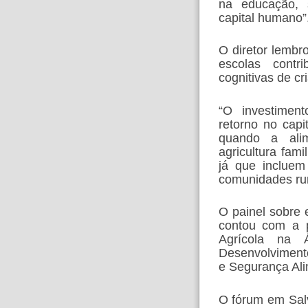
na educação, 
capital humano”
O diretor lembr
escolas contr
cognitivas de cr
“O investimen
retorno no cap
quando a alim
agricultura fami
já que incluem
comunidades rura
O painel sobre 
contou com a p
Agrícola na Á
Desenvolvimento 
e Segurança Al
O fórum em Sal