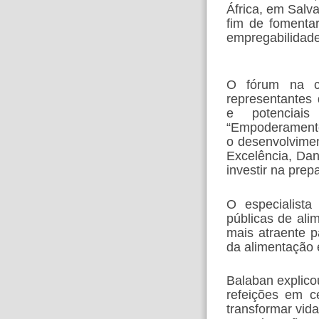
África, em Salv
fim de fomentar
empregabilidade
O fórum na ca
representantes
e potenciais
“Empoderamento
o desenvolvimen
Excelência, Dan
investir na pre
O especialista
públicas de alim
mais atraente p
da alimentação 
Balaban explico
refeições em c
transformar vid