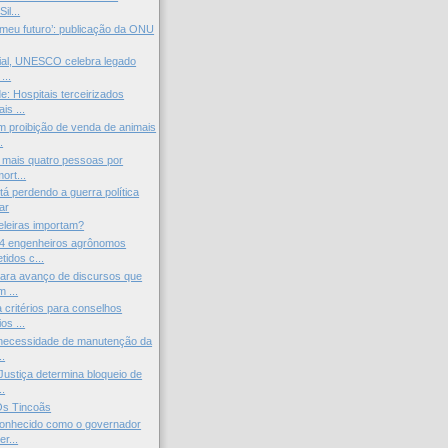
il...
 meu futuro’: publicação da ONU
ial, UNESCO celebra legado
...
: Hospitais terceirizados
is ...
 proibição de venda de animais
.
 mais quatro pessoas por
ort...
tá perdendo a guerra política
ar
eleiras importam?
4 engenheiros agrônomos
idos c...
ara avanço de discursos que
 ...
critérios para conselhos
os ...
 necessidade de manutenção da
..
ustiça determina bloqueio de
..
s Tincoãs
conhecido como o governador
r...