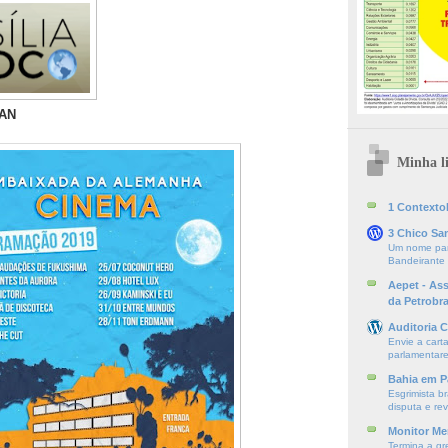
AN
Minha li
1 ContextoE
3 Chico Sa
Um nome par
Bandeirante
Aepet - As
da Petrobr
Auditoria C
Envie a cart
parlamentare
Bahia em P
Esgrimista br
disputa e re
Monitor Mer
Termina a gr