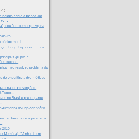
171)
o-bomba sobre a facada em
evi...
 aí, ‘doutô’ Rollemberg? Agora
palavra
o pânico moral
ança Thiago, hoje deve ter uns
principais grupos e
ões neona...
militar não resolveu problema da
s da experiência dos médicos
acional de Prevenção e
 Tortur...
aves no Brasil é preocupante,
..
 Alemanha divulga calendário
..
aos também na rede pública de
..
a 2018
Em Memória): “Venho de um
que...