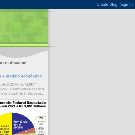
m em destaque
ões e modelo econômico
to de 2022 Fonte: AEPET*
/2022 Escrito por Maria Lucia
a do Brasil não é falta de re...