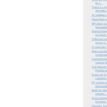
de s...
Quem é o em
Vermelha, 
As múltiplas
Papai Noel e
MP ajuiza aç
deputados
Raquel Dodg
no Inquér.
Toffoli derr
presos e..
O chanceler
Marco Auréli
condenado
Lewandowski
reajuste d
Que beleza! 
Prainha do
Grupo de 53 
contribuir
PF cumpre o
apreensão
Bebê em Vanu
primeira ..
Preso homem 
investiga..
Distritais: 