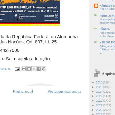
Náufrago d
CELSO PRE
Ponte Jorn
Mortes pela 
atingem mai
Pública
Após pressão
da da República Federal da Alemanha
fecha chapa
as Nações, Qd. 807, Lt. 25
z BLOG D
Advogado Sir
 3442-7000
CIDH por vio
VP
o- Sala sujeita a lotação.
s
00:33:00
Arquivo
►
2026
(516)
►
2025
(836)
Página inicial
Postagem mais antiga
►
2024
(1329)
►
2023
(1474)
►
2022
(1779)
►
2021
(1829)
►
2020
(2026)
►
2019
(1938)