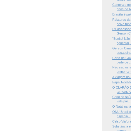
Cantora e co
anos no R
Brasília é pa
Relatores d
deixe fund
Ex-assessor
Gerson Ca
"Bonito! Não
aguentar, 
Gerson Cama
assassina
Carta de Goi
pede de ..
Não são os a
emperram 
A viagem do 
Papai Noel 
O CLARÃO 
ORA ANI
Crise da saúd
vida par...
O Natal na fa
ONU Brasil e
especia...
Celso Viáfor
Substância e
contra...