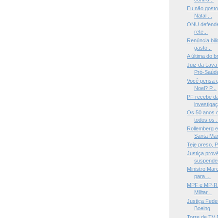
Eu não gosto
Natal ...
ONU defende a
rete...
Renúncia bil
gasto...
A última do br
Juiz da Lava
Pró-Saúde
Você pensa q
Noel? P...
PF recebe da
investigaç
Os 50 anos d
todos os .
Rollemberg e
Santa Mari
Teje preso, P
Justiça pro
suspender 
Ministro Marc
para ...
MPF e MP-RJ 
Militar...
Justiça Fede
Boeing
Torre de TV D