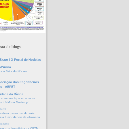
sta de blogs
xato | O Portal de Notícias
nt'Anna
a a Feira do Núcleo
sociação dos Engenheiros
as - AEPET
idadã da Dívida
a com um clique e cobre os
s: CPMI do Master, já!
auta
asileira passa mal durante
vela tumor depois de eliminada
cantil
eve dos ferroviários da CPTM