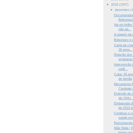
▼
2018
(2997)
▼
dezembro
(
Documentári
Bolsonaro 
Vai um brilho
não ad...
A viagem da 
Bolsonaro e 
Carta da cri
28 anos...
Relação dos 
organizaç
Intervenção 
violê...
Cuba: 35 ano
de família
Mecanismo N
Combate à
Extinção de 
diz ONU .
Embaixada da
de 2019 d.
Continua o c
saúde em.
Retrospectiv
Mãe Stela ( 
tempo em 