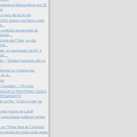
mpositora Miúcha Morre aos 81
io
lco para gibi de ficção
a ONU pedem que Reino Unido
a...
 confessa assassinato de
mata,...
 chora não!" Mas, se não
pod...
ta, ex-governador do ES, é
do ...
ás – “Direitos Humanos não se
.
tivistas ou o Ibama que
as gr...
Sol
de Favelado — PH Lima
DAQUELE PIXOTINHO JUDEU
VERSARIANTE
e no Rio: “Qual é o valor da
vela (charge de Latuff)
 universidade publicam revista
a em "Papai Noel de Camiseta"
ncontrada em frutas pode ajudar