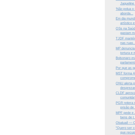
Jaqueline S
‘Não polua o
aborda...
Em dia mund
artístico e 
OSs na Saúde
gastam ma
TJDF mantém
nas ruas..
MP denuncia
tortura e m
Bolsonaro es
parlament
Por que as g
MST forma 4
compromet
ONU alerta p
desprezam
CLDF aprova 
comunitári
PGR reitera
prisão de.
MPF pede e J
bens de t.
Obaluaê — O
"Quero ser 
que recupe