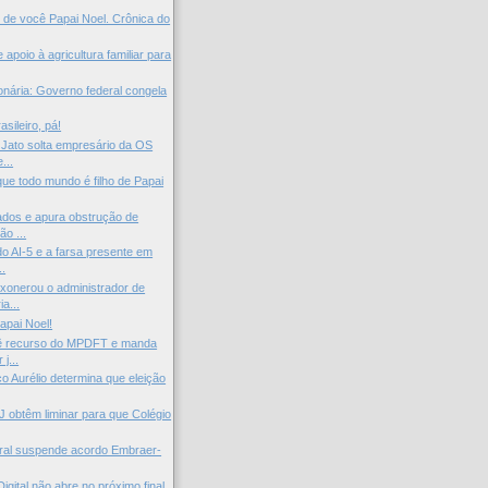
 de você Papai Noel. Crônica do
poio à agricultura familiar para
ionária: Governo federal congela
asileiro, pá!
 Jato solta empresário da OS
...
ue todo mundo é filho de Papai
dos e apura obstrução de
ão ...
o AI-5 e a farsa presente em
..
xonerou o administrador de
a...
apai Noel!
vê recurso do MPDFT e manda
j...
o Aurélio determina que eleição
obtêm liminar para que Colégio
ral suspende acordo Embraer-
igital não abre no próximo final