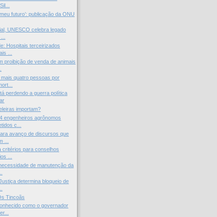
il...
 meu futuro’: publicação da ONU
ial, UNESCO celebra legado
...
: Hospitais terceirizados
is ...
 proibição de venda de animais
.
 mais quatro pessoas por
ort...
tá perdendo a guerra política
ar
eleiras importam?
4 engenheiros agrônomos
idos c...
ara avanço de discursos que
 ...
critérios para conselhos
os ...
 necessidade de manutenção da
..
ustiça determina bloqueio de
..
s Tincoãs
conhecido como o governador
r...