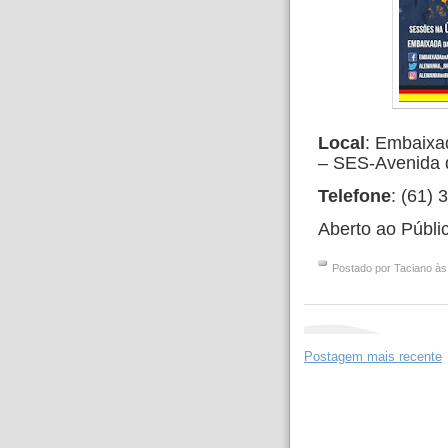
Local
: Embaixa
– SES-Avenida d
Telefone
: (61)
Aberto ao Públic
Postado por
Taciano
à
Postagem mais recente