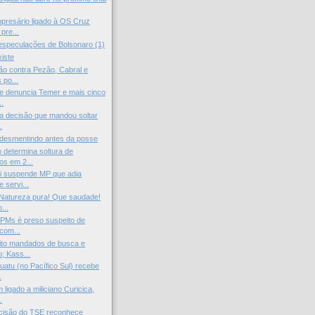
presário ligado à OS Cruz
pre...
 especulações de Bolsonaro (1)
xiste
ão contra Pezão, Cabral e
 po...
e denuncia Temer e mais cinco
..
uba decisão que mandou soltar
.
 desmentindo antes da posse
o determina soltura de
s em 2...
 suspende MP que adia
e servi...
Natureza pura! Que saudade!
...
PMs é preso suspeito de
 com...
ito mandados de busca e
; Kass...
atu (no Pacífico Sul) recebe
.
ligado a miliciano Curicica,
.
Decisão do TSE reconhece