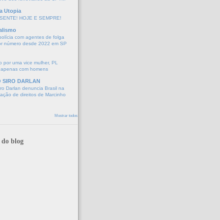
a Utopia
SENTE! HOJE E SEMPRE!
alismo
polícia com agentes de folga
or número desde 2022 em SP
 por uma vice mulher, PL
 apenas com homens
O SIRO DARLAN
o Darlan denuncia Brasil na
lação de direitos de Marcinho
Mostrar todos
 do blog