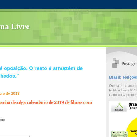
ma Livre
Postage
é oposição. O resto é armazém de
lhados."
Brasil: eleiç
Quinta, 4 de agos
Publicado em 04/08
bro de 2018
Fattorelli O problem
nha divulga calendário de 2019 de filmes com
2018