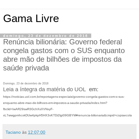
Gama Livre
domingo, 23 de dezembro de 2018
Renúncia bilionária: Governo federal
congela gastos com o SUS enquanto
abre mão de bilhões de impostos da
saúde privada
Domingo, 23 de dezembro de 2018
Leia a íntegra da matéria do UOL
em:
https://noticias.uol.com.br/reportagens-especiais/governo-congela-gastos-com-o-sus-
enquanto-abre-mao-de-bilhoes-em-impostos-a-saude-privada/index.htm?
fbclid=IwAR29swR3GchXsXVNxyF-
xL7wwgpmhcvkDUw4pkpH5HX3vKTDi2lgt09GBYM#renuncia-bilionaria&cmpid=copiaecola
Taciano
às
12:07:00