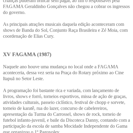
crianças puderam brincar sem pagar, ao fim o responsável pela
FAGAMA Geraldinho Gonçalves não chegou a cobrar os ingressos
do governo.
As principais atrações musicais daquela edição aconteceram com
shows de Banda do Sol, Conjunto Raça Brasileira e Zé Moia, com
coordenação de Elias Cury.
XV FAGAMA (1987)
Naquele ano houve uma mudança no local onde a FAGAMA
aconteceria, dessa vez seria na Praça do Rotary próximo ao Cine
Itapuã no Setor Leste.
A programação foi bastante rica e variada, com lançamento de
livros, shows e forró, torneios esportivos, missa de ação de graças,
atividades culturais, passeio ciclístico, festival de chopp e sorvete,
torneio de karatê, rua do lazer, concurso de cabelereiros,
apresentação da Turma do Carrossel, shows de rock, torneio de
futebol infanto-juvenil, e baile da Discoteca Danny, contando com a
participação da escola de samba Mocidade Independente do Gama
que organizou o 1º Pagovoley.