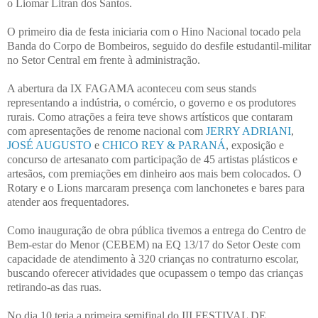
o Liomar Litran dos Santos.
O primeiro dia de festa iniciaria com o Hino Nacional tocado pela
Banda do Corpo de Bombeiros, seguido do desfile estudantil-militar
no Setor Central em frente à administração.
A abertura da IX FAGAMA aconteceu com seus stands
representando a indústria, o comércio, o governo e os produtores
rurais. Como atrações a feira teve shows artísticos que contaram
com apresentações de renome nacional com
JERRY ADRIANI
,
JOSÉ AUGUSTO
e
CHICO REY & PARANÁ
, exposição e
concurso de artesanato com participação de 45 artistas plásticos e
artesãos, com premiações em dinheiro aos mais bem colocados. O
Rotary e o Lions marcaram presença com lanchonetes e bares para
atender aos frequentadores.
Como inauguração de obra pública tivemos a entrega do Centro de
Bem-estar do Menor (CEBEM) na EQ 13/17 do Setor Oeste com
capacidade de atendimento à 320 crianças no contraturno escolar,
buscando oferecer atividades que ocupassem o tempo das crianças
retirando-as das ruas.
No dia 10 teria a primeira semifinal do III FESTIVAL DE