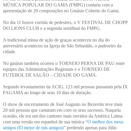
MÚSICA POPULAR DO GAMA (FMPG) contaria com a
apresentação de 20 composições no Ginásio Coberto do Gama.
No dia 11 houve corrida de pedestres, o V FESTIVAL DE CHOPP
DO LIONS CLUB e a segunda semifinal do FMPG.
A tradicional missa de ação de graças aconteceu no dia do
aniversário aconteceu na Igreja de São Sebastião, o padroeiro da
cidade.
No ginásio também ocorreu o TORNEIO PERNA DE PAU entre
equipes das Administrações Regionais e o TORNEIO DE
FUTEBOL DE SALÃO – CIDADE DO GAMA.
Segundo levantamento da ACIG, 123 mil pessoas passaram pela IX
FAGAMA ao longo de seus 10 dias de duração.
O show de encerramento de José Augusto no Bezerrão teve mais
20 mil pessoas que cantaram em coro os seus sucessos. Naquela
ocasião, ele era um dos cantores mais ouvidos da América Latina
com uma versão em espanhol de sua música
“O melhor dos meus
amigo
s
(El mejor de mis amigos)
” perdendo apenas para Júlio