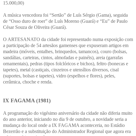
15.000,00)
A música vencedora foi “Sertão” de Luís Sérgio (Gama), seguida
de “Osso duro de roer” de Luís Moreno (Guará) e “Eu” de Paulo
César Souza de Oliveira (Guará).
O ARTESANATO da cidade foi representado numa exposição com
a participação de 54 artesãos gamenses que expuseram artigos em
madeira (móveis, entalhes, brinquedos, tamancos), couro (bolsas,
sandálias, carteiras, cintos, almofadas e painéis), areia (garrafas
ornamentais), pedras (tipos folclóricos e bichos), feltro (bonecas e
tapetes), metal (castiçais, cinzeiros e utensílios diversos, cisal
(suportes, bolsas e tapetes), vidro (espelhos e flores), peles,
cerâmica, choche e renda.
IX FAGAMA (1981)
A programação do vigésimo aniversário da cidade não diferia muito
do ano anterior, iniciando no dia 9 de outubro, a novidade seria a
mudança do local onde a IX FAGAMA aconteceria, no Estádio
Bezerrão e a substituição do Administrador Regional que agora era