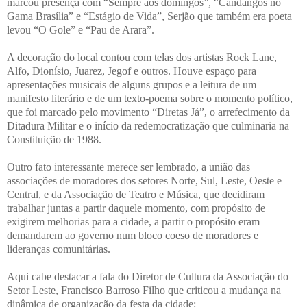
marcou presença com “Sempre aos domingos”, “Candangos no
Gama Brasília” e “Estágio de Vida”, Serjão que também era poeta
levou “O Gole” e “Pau de Arara”.
A decoração do local contou com telas dos artistas Rock Lane,
Alfo, Dionísio, Juarez, Jegof e outros. Houve espaço para
apresentações musicais de alguns grupos e a leitura de um
manifesto literário e de um texto-poema sobre o momento político,
que foi marcado pelo movimento “Diretas Já”, o arrefecimento da
Ditadura Militar e o início da redemocratização que culminaria na
Constituição de 1988.
Outro fato interessante merece ser lembrado, a união das
associações de moradores dos setores Norte, Sul, Leste, Oeste e
Central, e da Associação de Teatro e Música, que decidiram
trabalhar juntas a partir daquele momento, com propósito de
exigirem melhorias para a cidade, a partir o propósito eram
demandarem ao governo num bloco coeso de moradores e
lideranças comunitárias.
Aqui cabe destacar a fala do Diretor de Cultura da Associação do
Setor Leste, Francisco Barroso Filho que criticou a mudança na
dinâmica de organização da festa da cidade: