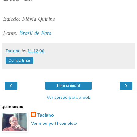
Edição: Flávia Quirino
Fonte:
Brasil de Fato
Taciano
às
11:12:00
Compartilhar
‹
›
Página inicial
Ver versão para a web
Quem sou eu
Taciano
Ver meu perfil completo