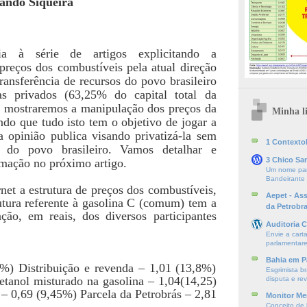
nando Siqueira
ia à série de artigos explicitando a
preços dos combustíveis pela atual direção
transferência de recursos do povo brasileiro
as privados (63,25% do capital total da
 mostraremos a manipulação dos preços da
Minha li
do que tudo isto tem o objetivo de jogar a
a opinião publica visando privatizá-la sem
1 ContextoE
 do povo brasileiro. Vamos detalhar e
3 Chico Sa
irmação no próximo artigo.
Um nome par
Bandeirante
net a estrutura de preços dos combustíveis,
Aepet - As
utura referente à gasolina C (comum) tem a
da Petrobr
ação, em reais, dos diversos participantes
Auditoria C
Envie a cart
parlamentare
Bahia em P
) Distribuição e revenda – 1,01 (13,8%)
Esgrimista br
tanol misturado na gasolina – 1,04(14,25)
disputa e re
 – 0,69 (9,45%) Parcela da Petrobrás – 2,81
Monitor Mer
Conceito de l