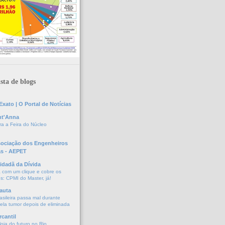
sta de blogs
xato | O Portal de Notícias
nt'Anna
a a Feira do Núcleo
sociação dos Engenheiros
as - AEPET
idadã da Dívida
a com um clique e cobre os
s: CPMI do Master, já!
auta
asileira passa mal durante
vela tumor depois de eliminada
cantil
oja do futuro no Rio