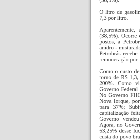
O litro de gasoli
7,3 por litro.
Aparentemente, 
(38,5%). Ocorre 
postos, a Petrob
anidro - misturad
Petrobrás recebe
remuneração por 1
Como o custo de 
torno de R$ 1,3,
200%. Como vist
Governo Federal 
No Governo FHC,
Nova Iorque, por 
para 37%; Sub
capitalização fe
Governo vendeu 
Agora, no Govern
63,25% desse luc
custa do povo bra