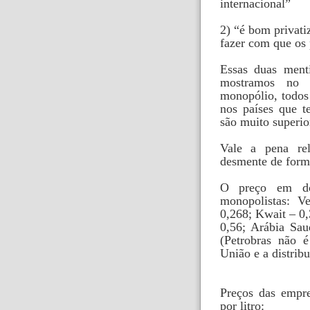
internacional”
2) “é bom privati
fazer com que os
Essas duas ment
mostramos no a
monopólio, todos 
nos países que t
são muito superio
Vale a pena rel
desmente de forma
O preço em dól
monopolistas: V
0,268; Kwait – 0,
0,56; Arábia Sau
(Petrobras não 
União e a distribu
Preços das empr
por litro: