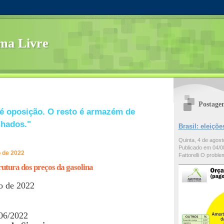
ma Livre
Postage
é oposição. O resto é armazém de
lhados."
Brasil: eleiç
Quinta, 4 de agos
Publicado em 04/08
o de 2022
Fattorelli O problem
utura dos preços da gasolina
o de 2022
06/2022