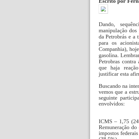
Escrito por Fer
Dando
, sequênc
manipulação dos 
da Petrobrás
e a 
para os acionist
Companhia), hoje
gasolina. Lembran
Petrobras contra 
que haja reação
justificar esta af
Buscando na inter
vemos que a estr
seguinte particip
envolvidos:
ICMS – 1,75 (24%
Remuneração do e
impostos federais
(38,5%).