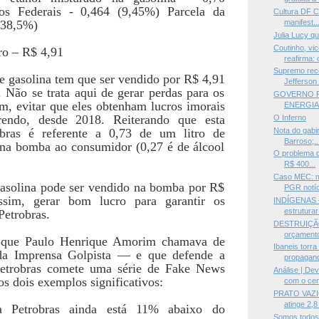
os Federais - 0,464 (9,45%) Parcela da
Cultura DF C
(38,5%)
manifest..
Julia Lucy qu
Coutinho, vi
tro – R$ 4,91
reafirma: 
Supremo rec
 de gasolina tem que ser vendido por R$ 4,91
Jefferson 
 Não se trata aqui de gerar perdas para os
GOVERNO PR
im, evitar que eles obtenham lucros imorais
ENERGIA 
endo, desde 2018. Reiterando que esta
O Inferno
Nota do gabi
obras é referente a 0,73 de um litro de
Barroso;..
 na bomba ao consumidor (0,27 é de álcool
O problema d
R$ 400...
Caso MEC: mi
 gasolina pode ser vendido na bomba por R$
PGR notíci
ssim, gerar bom lucro para garantir os
INDÍGENAS 
estruturar
Petrobras.
DESTRUIÇÃO
orçamento
 que Paulo Henrique Amorim chamava de
Ibaneis torr
a Imprensa Golpista — e que defende a
propagan
Petrobras comete uma série de Fake News
Análise | De
os dois exemplos significativos:
com o cen
PRATO VAZI
atinge 2,8
 Petrobras ainda está 11% abaixo do
Somos todos