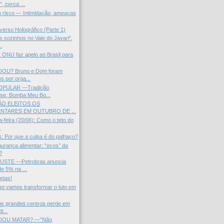
, cerca ...
 risco — Intimidação, ameaças
verso Holográfico (Parte 1)
 sozinhos no Vale do Javari”,
.
 ONU faz apelo ao Brasil para
U? Bruno e Dom foram
s por orga...
OPULAR —Tradição
se, Bumba Meu Bo...
O ELEITOS OS
NTARES EM OUTUBRO DE ...
-feira (20/06): Como o teto do
.
: Por que a culpa é do palhaço?
urança alimentar: “ecos” da
?
STE —Petrobras anuncia
e 5% na ...
letas!
o vamos transformar o luto em
os grandes centros perde em
i...
OU MATAR? —"Não