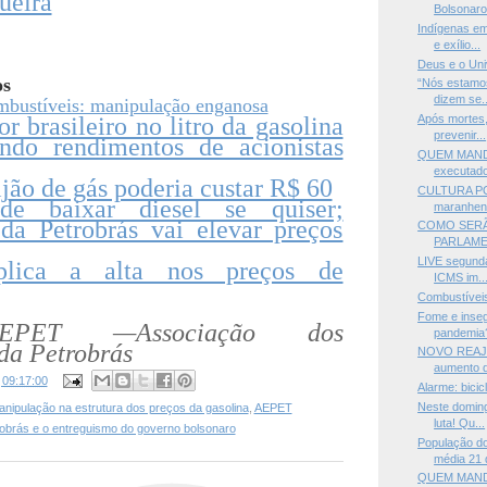
ueira
Bolsonaro"
Indígenas em
e exílio...
Deus e o Uni
os
“Nós estamos
dizem se..
ombustíveis: manipulação enganosa
r brasileiro no litro da gasolina
Após mortes,
prevenir...
ando rendimentos de acionistas
QUEM MANDO
executado
ijão de gás poderia custar R$ 60
CULTURA P
de baixar diesel se quiser;
maranhen
 da Petrobrás vai elevar preços
COMO SERÃ
PARLAME
LIVE segunda
xplica a alta nos preços de
ICMS im..
Combustíveis
Fome e inseg
EPET —Associação dos
pandemia
da Petrobrás
NOVO REAJU
aumento d
s
09:17:00
Alarme: bicic
Neste doming
ipulação na estrutura dos preços da gasolina
,
AEPET
luta! Qu...
obrás e o entreguismo do governo bolsonaro
População d
média 21 d
QUEM MAND