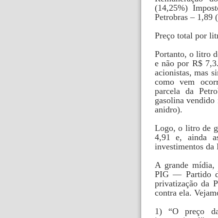
(14,25%) Impost
Petrobras – 1,89 
Preço total por li
Portanto, o litro
e não por R$ 7,3.
acionistas, mas s
como vem ocorr
parcela da Petr
gasolina vendido
anidro).
Logo, o litro de
4,91 e, ainda a
investimentos da 
A grande mídia,
PIG — Partido d
privatização da 
contra ela. Vejam
1) “O preço da