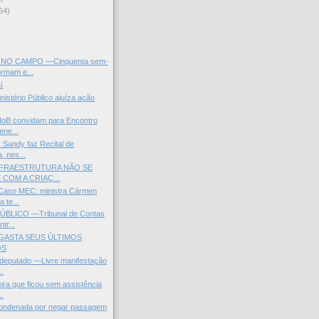
64)
)
NO CAMPO —Cinquenta sem-
ormam e...
í
inistério Público ajuíza ação
doB convidam para Encontro
ene...
s Sandy faz Recital de
, nes...
INFRAESTRUTURA NÃO SE
COM A CRIAÇ...
aso MEC: ministra Cármen
a te...
ÚBLICO —Tribunal de Contas
tr...
 GASTA SEUS ÚLTIMOS
OS
 deputado —Livre manifestação
..
ira que ficou sem assistência
..
ondenada por negar passagem
..