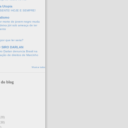
a Utopia
SENTE! HOJE E SEMPRE!
alismo
or morte de jovem negro muda
eixa júri sob ameaça de ter
mento
 por que ler seria?
O SIRO DARLAN
o Darlan denuncia Brasil na
lação de direitos de Marcinho
Mostrar todos
 do blog
128)
138)
)