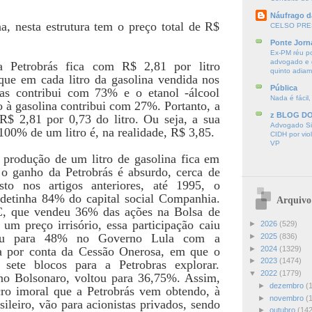
Náufrago d
na, nesta estrutura tem o preço total de R$
CELSO PRE
Ponte Jorn
Ex-PM réu p
advogado e d
a Petrobrás fica com R$ 2,81 por litro
quinto adia
que em cada litro da gasolina vendida nos
Pública
ras contribui com 73% e o etanol -álcool
Nada é fácil,
o à gasolina contribui com 27%. Portanto, a
z BLOG D
 R$ 2,81 por 0,73 do litro. Ou seja, a sua
Advogado Sir
00% de um litro é, na realidade, R$ 3,85.
CIDH por vio
VP
produção de um litro de gasolina fica em
 o ganho da Petrobrás é absurdo, cerca de
o nos artigos anteriores, até 1995, o
detinha 84% do capital social Companhia.
Arquivo
 que vendeu 36% das ações na Bolsa de
um preço irrisório, essa participação caiu
►
2026
(529)
iu para 48% no Governo Lula com a
►
2025
(836)
►
2024
(1329)
ita por conta da Cessão Onerosa, em que o
►
2023
(1474)
sete blocos para a Petrobras explorar.
▼
2022
(1779)
o Bolsonaro, voltou para 36,75%. Assim,
►
dezembro
(
ro imoral que a Petrobrás vem obtendo, à
►
novembro
(
sileiro, vão para acionistas privados, sendo
►
outubro
(142