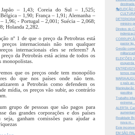
destinada 
 Japão – 1,43; Coreia do Sul – 1,525;
🎭ELEIÇÃO 
CULTURA,
 Bélgica – 1,90; França – 1,91; Alemanha –
DETERIORAÇ
 – 1,96; - Portugal – 2,001; Suécia – 2,068;
ministro p
8; Holanda 2,282.
Direitos do
indenizaç
ação nº 1 de que o preço da Petrobras está
CORRUPÇÃO —
preços internacionais não tem qualquer
pastor lig.
reços internacionais eles se referem? A
Gestão compa
militariza
 preço da Petrobrás está acima de todos os
ELEIÇÕES 20
is monopolistas.
esquerda 
ENTREVISTA
vemos que os preços onde tem monopólio
temos mai
res do que nos países onde não tem.
MARIA AUGU
o país ao 
ivatizarem a Petrobrás como defendem os
Manipulação 
nde mídia, os preços vão subir, ao contrário
gasolina
am.
Trabalho infa
extrema ..
 um grupo de pessoas que são pagos para
ALERTA: Cas
esse das grandes corporações e dos países
aumentam 
 seja, ganham comissões para ajudar a
Realidade Br
nova m...
riquezas
Este inconve
EM SÃO PAU