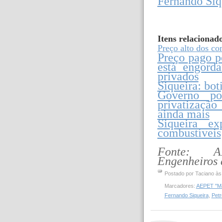
Fernando Siq
Itens relacionad
Preço alto dos c
Preço pago po
está engord
privados
Siqueira: bot
Governo po
privatização
ainda mais
Siqueira e
combustíveis
Fonte: A
Engenheiros 
Postado por
Taciano
à
Marcadores:
AEPET "Man
Fernando Siqueira
,
Petr