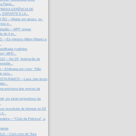
a Parqu...
PARA A GERÊNCIA DE
 ESPORTE E LA...
ÃO —Metas em atraso, ex-
reso e...
 Cidadão —MPF requer
ão de 4 m...
Ex-ministro Milton Ribeiro e
..
rtilhada (colégios
dos): MPD...
22 —No DF, federação de
propõe...
 —Embrapa em crise: “Não
s recu...
STA RAMOS —Lava Jato levou
des...
na estrutura dos preços da
ntil, um sinal vergonhoso da
.
os prováveis de dengue no DF
4...
asileira —"Ciclo da Pobreza", a
niente
LO —Com coro de "fora