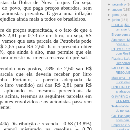
istas da Bolsa de Nova Iorque. Ou seja,
►
setembro
(1
os do povo, que paga preços absurdos, sem
►
agosto
(155
ra acionistas privados. E gera uma inflação
►
julho
(133)
ejudica ainda mais a todos os brasileiros.
▼
junho
(164)
EDUCAÇÃO 
ra de preços supracitada, e o fato de que a
terra se f
 R$ 2,81 por 0,73 de um litro, ou seja, R$
E-voto vem a
Alto custo: M
, vemos que esta parcela da Petrobrás pode
para qu...
$ 3,85 para R$ 2,60. Isto representa obter
PT, PV e PC
, que ainda é alto, mas permite que ela
com Rosil
ara investir na imensa reserva do pré-sal.
Flautista Laí
Despedida
 vendido nos postos, 73% de 2,60 são R$
FALTA DE 
RESOLVE 
rcela que ela deveria receber por litro
Mais uma —C
ba. Portanto, a parcela adequada da
Lúcia envi
o litro vendido) cai dos R$ 2,81 para R$
DINHEIRO P
, aplicando os mesmos percentuais da
analisa con
os acima, teremos as seguintes parcelas em
O IMPÉRIO
cipantes envolvidos e os acionistas passarem
CENTAV
cente:
'Rateada' de
do pensa.
Gol: Passage
após can.
4%) Distribuição e revenda – 0,68 (13,8%)
Empresa é c
 etanol misturado na gasolina – 0,70
gratuita a .