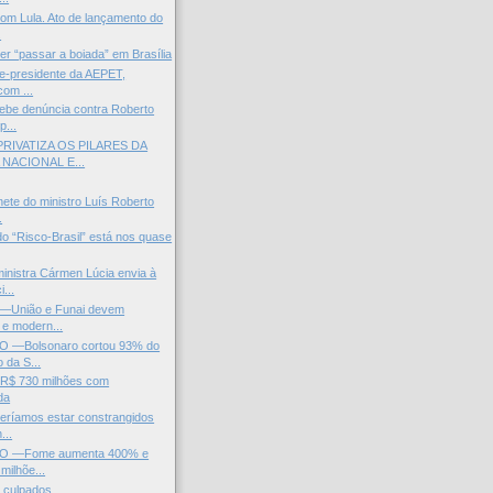
om Lula. Ato de lançamento do
.
er “passar a boiada” em Brasília
ce-presidente da AEPET,
com ...
ebe denúncia contra Roberto
p...
IVATIZA OS PILARES DA
NACIONAL E...
nete do ministro Luís Roberto
.
o “Risco-Brasil” está nos quase
nistra Cármen Lúcia envia à
...
—União e Funai devem
 e modern...
 —Bolsonaro cortou 93% do
 da S...
a R$ 730 milhões com
da
veríamos estar constrangidos
...
O —Fome aumenta 400% e
 milhõe...
 culpados