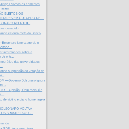
tigo | Somos as sementes
naram...
O ELEITOS OS
NTARES EM OUTUBRO DE ...
LSONARO ACERTOU!
 pós-pesadelo
danga estoura meta do Banco
olsonaro ignora acordo e
ensaç...
r informações sobre a
de orie...
mocrático das universidades
...
nda suspensão de votação de
i...
M —Governo Bolsonaro ignora
m ...
 —Opinião | Ódio racial é o
 ...
ito de violino e piano homenageia
OLSONARO VOLTA A
OS BRASILEIROS C...
 mundo
da GDF desocupar área