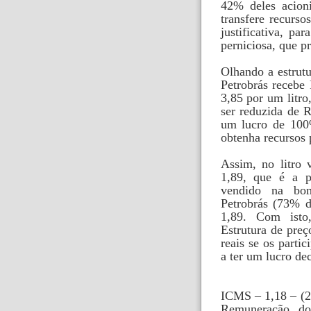
42% deles acion
transfere recurs
justificativa, pa
perniciosa, que pr
Olhando a estrutu
Petrobrás recebe
3,85 por um litro
ser reduzida de R
um lucro de 100%
obtenha recursos p
Assim, no litro
1,89, que é a pa
vendido na bom
Petrobrás (73% d
1,89. Com isto
Estrutura de preç
reais se os parti
a ter um lucro de
ICMS – 1,18 – (2
Remuneração do