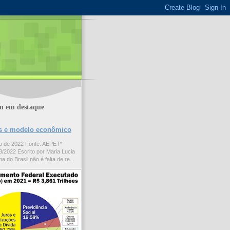
m em destaque
ões e modelo econômico
to de 2022 Fonte: AEPET*
/2022 Escrito por Maria Lucia
a do Brasil não é falta de re...