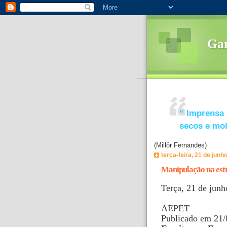
Ga
“
Imprensa 
secos e mo
(Millôr Fernandes)
terça-feira, 21 de junh
Manipulação na estr
Terça, 21 de junh
AEPET
Publicado em 21/