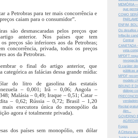
MEMÓRIA —Ar
que germi
zar a Petrobras para ter mais concorrência e
COMO SERÃ
 preços caiam para o consumidor”.
PARLAME
ENFIM, BO
iras são desmascaradas pelos preços que
Os desafios
rtigo anterior. Nos países que tem
Inflação can
Central
os preços são inferiores aos da Petrobras;
CANETADA —B
em concorrência, privada, todos os preços
veta comp
res aos da Petrobras.
MPDFT reque
revogação 
embrar o final do artigo anterior, que
O caráter de
públicas a
 categórica as falácias dessa grande mídia:
MPDF recome
modelo cív
ar do litro de gasolina das estatais
BRUNO E DO
enezuela – 0,001; Irã – 0,06; Angola –
diálogo co
348; Malásia – 0,49; Iraque – 0,51; Catar –
PRECONCEITO
dita – 0,62; Rússia – 0,72; Brasil – 1,20
verdadeiro
é mais executora única do monopólio da
Recital gratu
Alm...
ição agora é totalmente privada).
GOVERNO B
AGREDIR 
Fogos
esas dos países sem monopólio, em dólar
A Cintura do
Justiça man