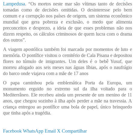
Lampedusa
. “Os mortos neste mar são vítimas tanto de decisões
tomadas como de decisões omitidas. O desinteresse pelo bem
comum e a corrupção nos países de origem, um sistema econômico
mundial que gera pobreza e exclusão, o medo que alimenta
preconceitos e desprezo, a ideia de que esses problemas não nos
dizem respeito, os cálculos criminosos de quem lucra com o drama
dos outros”.
A viagem apostólica também foi marcada por momentos de luto e
memória. O pontífice visitou o cemitério de Cala Pisana e depositou
flores no túmulo de imigrantes. Um deles é o bebê Yusuf, que
morreu afogado aos seis meses nas águas líbias, após o naufrágio
do barco onde viajava com a mãe de 17 anos
O papa caminhou pela emblemática Porta da Europa, um
monumento erguido no extremo sul da ilha voltado para o
Mediterrâneo. Ele recebeu ainda um presente de um menino de 11
anos, que chegou sozinho à ilha após perder a mãe na travessia. A
criança entregou ao pontífice uma bola de papel, único brinquedo
que tinha após a tragédia.
Facebook
WhatsApp
Email
X
Compartilhar