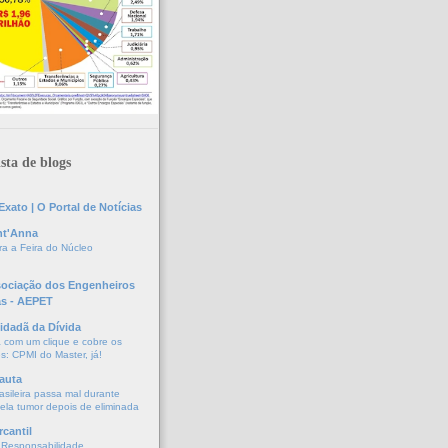
sta de blogs
xato | O Portal de Notícias
nt'Anna
a a Feira do Núcleo
sociação dos Engenheiros
as - AEPET
idadã da Dívida
a com um clique e cobre os
s: CPMI do Master, já!
auta
asileira passa mal durante
vela tumor depois de eliminada
cantil
 Responsabilidade