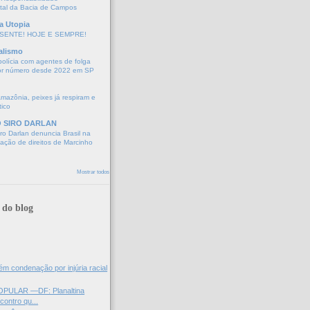
tal da Bacia de Campos
a Utopia
SENTE! HOJE E SEMPRE!
alismo
polícia com agentes de folga
or número desde 2022 em SP
Amazônia, peixes já respiram e
tico
O SIRO DARLAN
o Darlan denuncia Brasil na
lação de direitos de Marcinho
Mostrar todos
 do blog
 condenação por injúria racial
PULAR —DF: Planaltina
contro qu...