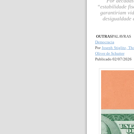
Por décadas
“estabilidade fi
garantiriam vi
desigualdade 
OUTRAS
PALAVRAS
Democracia
Por
Joseph Stiglitz, Th
Oliver de Schutter
Publicado 02/07/202
6