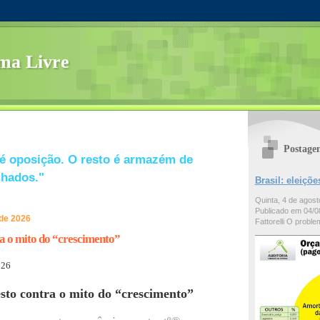
ma Livre
Postage
é oposição. O resto é armazém de
lhados."
Brasil: eleiç
Quinta, 4 de agos
Publicado em 04/08
 de 2026
Fattorelli O problem
a o mito do “crescimento”
026
to contra o mito do “crescimento”