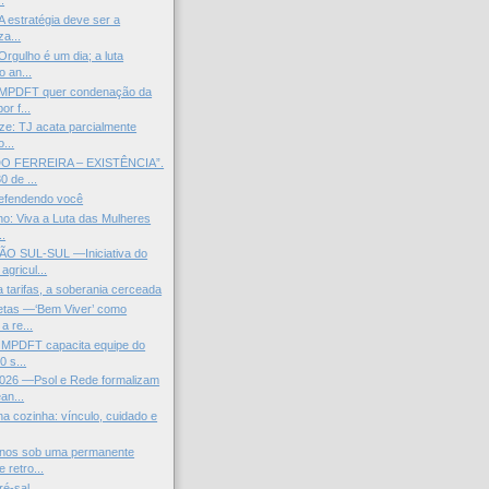
.
“A estratégia deve ser a
za...
Orgulho é um dia; a luta
 an...
 MPDFT quer condenação da
r f...
aze: TJ acata parcialmente
...
O FERREIRA – EXISTÊNCIA”.
 de ...
defendendo você
lho: Viva a Luta das Mulheres
..
 SUL-SUL —Iniciativa do
gricul...
a tarifas, a soberania cerceada
etas —‘Bem Viver’ como
a re...
o MPDFT capacita equipe do
 s...
26 —Psol e Rede formalizam
an...
na cozinha: vínculo, cuidado e
anos sob uma permanente
 retro...
ré-sal