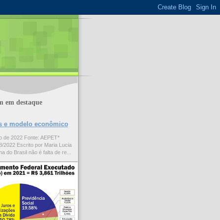
m em destaque
ões e modelo econômico
to de 2022 Fonte: AEPET*
/2022 Escrito por Maria Lucia
a do Brasil não é falta de re...