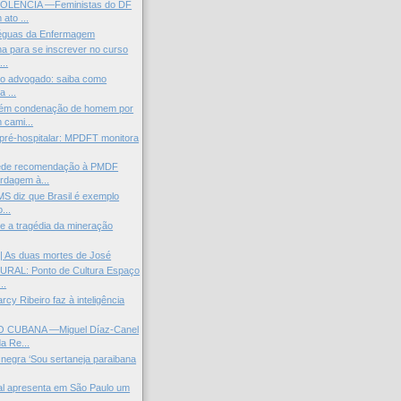
IOLÊNCIA —Feministas do DF
ato ...
réguas da Enfermagem
a para se inscrever no curso
..
so advogado: saiba como
a ...
ém condenação de homem por
cami...
pré-hospitalar: MPDFT monitora
de recomendação à PMDF
rdagem à...
MS diz que Brasil é exemplo
...
 e a tragédia da mineração
| As duas mortes de José
RAL: Ponto de Cultura Espaço
..
arcy Ribeiro faz à inteligência
CUBANA —Miguel Díaz-Canel
a Re...
 negra ‘Sou sertaneja paraibana
ral apresenta em São Paulo um