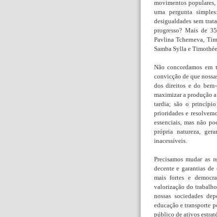
movimentos populares, 
uma pergunta simple
desigualdades sem trat
progresso? Mais de 35
Pavlina Tcherneva, Ti
Samba Sylla e Timothée
Não concordamos em to
convicção de que nossas
dos direitos e do bem-
maximizar a produção a 
tardia; são o princíp
prioridades e resolvemo
essenciais, mas não p
própria natureza, ger
inacessíveis.
Precisamos mudar as re
decente e garantias de 
mais fortes e democra
valorização do trabalh
nossas sociedades dep
educação e transporte p
público de ativos estrat