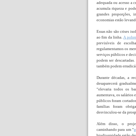
adequada ou acesso a c
acumula riqueza e pode
grandes proporções, 
economias estão levando
Essas não são crises i
ao fim da linha.
A pobr
previsíveis de escolh
regulamentamos os merc
serviços públicos e dec
podem ser descartadas.
também podem erradicá-
Durante décadas, a re
desaparecerá gradualm
“elevaria todos os ba
aumentava, os salários e
públicos foram cortados
famílias foram obrig
desvinculou-se da prosp
Além disso, o projet
caminhando para um “
p
biodiversidade estão de