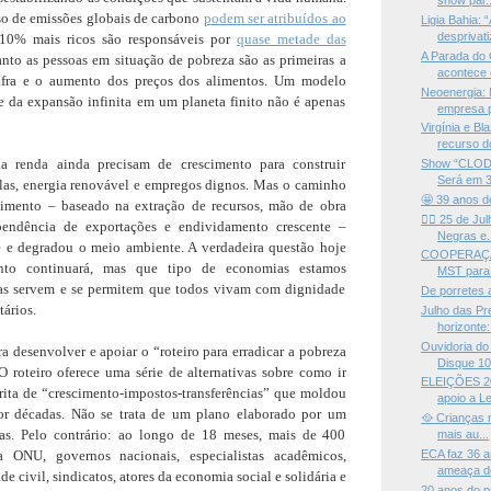
show par..
o de emissões globais de carbono
podem ser atribuídos ao
Ligia Bahia: 
desprivati
 10% mais ricos são responsáveis por
quase metade das
A Parada do 
anto as pessoas em situação de pobreza são as primeiras a
acontece o
safra e o aumento dos preços dos alimentos. Um modelo
Neoenergia:
da expansão infinita em um planeta finito não é apenas
empresa po
Virgínia e Bl
recurso do
a renda ainda precisam de crescimento para construir
Show “CLOD
Será em 30
colas, energia renovável e empregos dignos. Mas o caminho
🤩 39 anos 
cimento – baseado na extração de recursos, mão de obra
✊🏽 25 de Ju
pendência de exportações e endividamento crescente –
Negras e.
 e degradou o meio ambiente. A verdadeira questão hoje
COOPERAÇÃO
nto continuará, mas que tipo de economias estamos
MST para a
las servem e se permitem que todos vivam com dignidade
De porretes 
tários.
Julho das Pr
horizonte: 
Ouvidoria d
ra desenvolver e apoiar o “roteiro para erradicar a pobreza
Disque 100
 roteiro oferece uma série de alternativas sobre como ir
ELEIÇÕES 20
rita de “crescimento-impostos-transferências” que moldou
apoio a Le
por décadas. Não se trata de um plano elaborado por um
🥘 Crianças 
tas. Pelo contrário: ao longo de 18 meses, mais de 400
mais au...
 ONU, governos nacionais, especialistas acadêmicos,
ECA faz 36 
ameaça de
e civil, sindicatos, atores da economia social e solidária e
20 anos do p