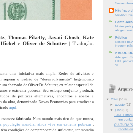
Socioambien
Náufrago d
CELSO PRE
Ponte Jorn
Mortes pela 
atingem mai
itz
,
Thomas Piketty
,
Jayati Ghosh
,
Kate
Pública
Nos rios da 
 Hickel
e
Oliver de Schutter
| Tradução:
ingerem plás
z BLOG D
Advogado Sir
CIDH por vio
VP
senta uma iniciativa mais ampla. Redes de ativistas e
m superar o padrão de “desenvolvimento” hegemônico
de um chamado de Oliver De Schutter, ex-relator especial da
Arquivo
nos e extrrema pobreza. Seu esforço conjunto produzir,
tudos de políticas alternativas, encontros e apelos à
▼
2026
(519)
o da obra, denominado Novas Economias para erradicar a
►
agosto
(21)
ntrado
aqui
.
▼
julho
(91)
TJDFT mantém
 escassez fabricada. Num mundo mais rico do que nunca,
em conf...
a população mundial ainda vive em extrema pobreza
.
CULTURA PO
recebe en
 têm condições de comprar comida suficiente, ter moradia