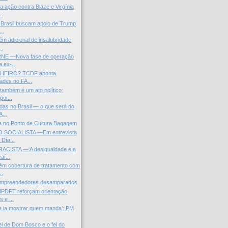
 ação contra Blaze e Virgínia
..
 Brasil buscam apoio de Trump
..
 adicional de insalubridade
..
NE —Nova fase de operação
 ex-...
HEIRO? TCDF aponta
dades no FA...
também é um ato político:
or...
as no Brasil — o que será do
...
ra no Ponto de Cultura Bagagem
SOCIALISTA —Em entrevista
 Día...
ACISTA —‘A desigualdade é a
aí...
m cobertura de tratamento com
..
 empreendedores desamparados
MPDFT reforçam orientação
 e ...
ue ia mostrar quem manda’: PM
el de Dom Bosco e o fel do