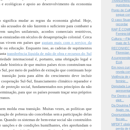
TRANSPARÊN
is e ecológicas e apoio ao desenvolvimento da economia
questiona 
Ponto de Cul
segue com
O caso Stuar
o significa mudar as regras da economia global. Hoje,
recordar
são acusados de não fazerem o suficiente para combater a
RAP É COMP
em sanções unilaterais, acordos comerciais restritivos,
Feminicídio
das enraizadas em séculos de desapropriação colonial. Cerca
Cultura —Fli
soas vivem em países que
gastam mais com o serviço da
mais de 5.
e ou educação. Enquanto isso, as cadeias de suprimentos
RECONHECIM
Florestan
vasta
transferência líquida de mão de obra e recursos do Sul
A surpreend
ariedade internacional é, portanto, uma obrigação legal e
EUA
idade histórica de que muitos países ricos construíram sua
Em novo cur
 Sul, por meio de padrões de extração que continuam hoje
revela co
transição justa para além do crescimento deve incluir
Violência de
r cooperação Sul-Sul, financiamento climático reparador e
feminic...
s de proteção social, fundamentados nos princípios da não
Deputada Lu
apresenta 
rminação, para que os países possam traçar seus próprios
Por Dentro da
eranos.
eleit...
Da Doutrina
uem molda essa transição. Muitas vezes, as políticas que
Again: na.
tuação de pobreza são concebidas sem a participação delas
Oportunidade
fiscais...
las. Quando os sistemas de bem-estar social são construídos
MPDFT obtém
de sanções e de condições humilhantes, eles aprofundam o
perda de t