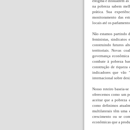
estigma e dissuadem as 
na pobreza sabem mel
prática. Sua experiê
monitoramento das est
locais até os parlamento
Não estamos partindo d
feministas, sindicatos
construindo futuros al
territoriais. Novas c
governança econômica 
combate à pobreza bas
construção de riqueza 
indicadores que vão 
internacional sobre des
Nosso roteiro baseia-se
oferecemos como um po
aceitar que a pobreza 
como definimos atualm
multilaterais têm uma 
crescimento ou se com
econômicas que a prod