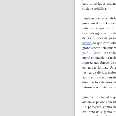
para prioridades socia
social e solidária.
Implementar essa visã
governos do Sul Global 
pobreza, enquanto sofr
trocas desiguais e dívi
de 3,4 bilhões de pes
dívida
do que com saúd
globais permitem uma 
para o Norte
. A solid
moral enraizada na real
riqueza empobrecendo o
em novas formas. Uma 
justiça da dívida, maio
apoio a pisos universai
dominação e da autodete
futuros econômicos sob
Igualmente crucial é q
afetam as pessoas em si
– e, por vezes, contra e
em torno da suspeita, 