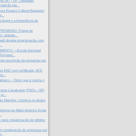
CIA — DF: Deputado
relação pat...
tura Espaço Cultural Bagagem
...
t Angel e a importância de
ROMISSO ‘Chega de
’: artistas...
pelô divulga programação com
..
ENTO —Escola Nacional
 Fernand...
ente ascensão da esquerda nos
so EAD com certificado, ACD
mo...
 gênero —‘Dizer que é contra o
ciene Cavalcante (PSOL—SP)
pr...
s Eleições: conheça os ilícitos
 Monroe ao Make America Great
..
 para regularização de débitos
 condenação de empresas por
e...