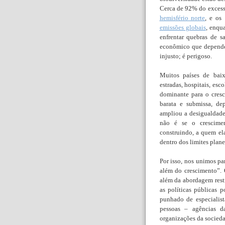
Cerca de 92% do excess
hemisfério norte
, e os
emissões globais
, enqu
enfrentar quebras de 
econômico que depende 
injusto; é perigoso.
Muitos países de baix
estradas, hospitais, es
dominante para o cres
barata e submissa, de
ampliou a desigualdade
não é se o crescime
construindo, a quem e
dentro dos limites plane
Por isso, nos unimos pa
além do crescimento”. O
além da abordagem rest
as políticas públicas 
punhado de especialis
pessoas – agências da
organizações da sociedad