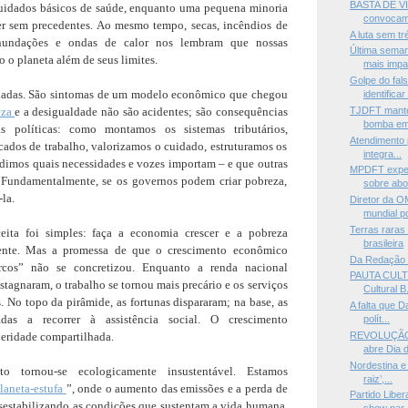
BASTA DE V
uidados básicos de saúde, enquanto uma pequena minoria
convocam 
r sem precedentes. Ao mesmo tempo, secas, incêndios de
A luta sem t
inundações e ondas de calor nos lembram que nossas
Última seman
 o planeta além de seus limites.
mais impa.
Golpe do fal
soladas. São sintomas de um modelo econômico que chegou
identificar 
eza
e a desigualdade não são acidentes; são consequências
TJDFT mant
bomba em 
as políticas: como montamos os sistemas tributários,
Atendimento 
ados de trabalho, valorizamos o cuidado, estruturamos os
integra...
idimos quais necessidades e vozes importam – e que outras
MPDFT expe
 Fundamentalmente, se os governos podem criar pobreza,
sobre abo
la.
Diretor da O
mundial po
Terras raras
ceita foi simples: faça a economia crescer e a pobreza
brasileira
ente. Mas a promessa de que o crescimento econômico
Da Redação 
rcos” não se concretizou. Enquanto a renda nacional
PAUTA CULTU
stagnaram, o trabalho se tornou mais precário e os serviços
Cultural B.
. No topo da pirâmide, as fortunas dispararam; na base, as
A falta que D
adas a recorrer à assistência social. O crescimento
polít...
eridade compartilhada.
REVOLUÇÃO 
abre Dia d
Nordestina e
o tornou-se ecologicamente insustentável. Estamos
raiz’,...
laneta-estufa
”, onde o aumento das emissões e a perda de
Partido Libe
sestabilizando as condições que sustentam a vida humana.