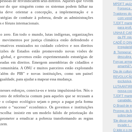
pessoas de reivindicarem seus direitos. Aqueles que vivem
MPDFT ajuíza
hor do que ninguém como os sistemas podem falhar na
Fonseca .
ncia deve orientar a concepção, a implementação e o
Traidores do
ratégias de combate à pobreza, desde as administrações
com vend.
s e fóruns internacionais.
TJDFT mantém
para profi.
UNHA E CAR
o zero. Em todo o mundo, lutas indígenas, organizações
da PF mira
 e movimentos por justiça climática estão defendendo e
CADÊ O DIN
ternativos enraizados no cuidado coletivo e nos direitos
irregulari
oalizões de Estados estão promovendo novas visões de
🧂 Temperar 
global, e governos estão experimentando estratégias de
descubra p
Forças armad
eadas em direitos. Emergem assembleias de cidadãos e
amanhã? A
comunitária. A ONU e muitos parceiros estão explorando
Dia de cultu
“além do PIB” e novas instituições, como um painel
REVOLUÇÃO 
igualdade, para ajudar a mapear essa mudança.
exclusiva,
LUTA ANTIRR
 nesses esforços, conecta-os e tenta impulsioná-los. Nós o
nossa coc
nto de referência comum para aqueles que se recusam a
TJDFT manté
canabidio.
e o colapso ecológico sejam o preço a pagar pela forma
O Brasil de
ente o “sucesso” econômico. Os governos e instituições
Proregs do 
escolha: insistir em um modelo falido de priorização do
sobre bens
prometer a erradicar a pobreza transformando as regras
‘Ele disse q
uzem.
invade t...
O leite e o m