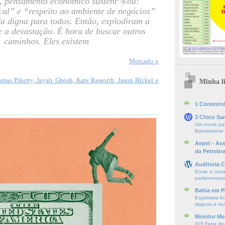
, pensamento econômico sustentº®ou:
scal” e “respeito ao ambiente de negócios”
da digna para todos. Então, explodiram a
e a devastação. É hora de buscar outros
caminhos. Eles existem
Mercado x
omas Piketty, Jayati Ghosh, Kate Raworth, Jason Hickel e
Minha li
1 ContextoE
3 Chico Sa
Um nome par
Bandeirante
Aepet - As
da Petrobr
Auditoria C
Envie a cart
parlamentare
Bahia em P
Esgrimista br
disputa e re
Monitor Mer
XIX Feira de