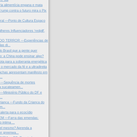
ria alimentícia engana e mata
rump contra o futuro mira o Pix
ral —Ponto de Cultura Espaço
.
heres Influenciadores ‘redpill’,
O TERROR —Experiências de
s di...
o Brasil que a gente quer
o: a China pode ensinar algo?
rota para a soberania energética
e o mercado da fé e a ultradireita
úchas apresentam manifesto em
..
Sequência de mortes
 sucateamen...
 —Ministério Público do DF e
..
Criança —Fundo da Criança do
m...
alerta para o ecocídio
 —Farra das emendas:
 intima ...
vel mesmo? Aprenda a
r greenwa...