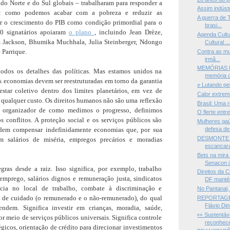
do Norte e do Sul globais – trabalharam para responder a
Assim indúst
s: como podemos acabar com a pobreza e reduzir as
A guerra de T
ar o crescimento do PIB como condição primordial para o
brasi...
0 signatários apoiaram
o plano
, incluindo Jean Drèze,
Agenda Cultu
m Jackson, Bhumika Muchhala, Julia Steinberger, Ndongo
Cultural ..
 Parrique.
Contra as mul
irmã...
MEMÓRIAS D
dos os detalhes das políticas. Mas estamos unidos na
memória da
 economias devem ser reestruturadas em torno da garantia
✊ Lutando pel
estar coletivo dentro dos limites planetários, em vez de
Calor extrem
qualquer custo. Os direitos humanos não são uma reflexão
Brasil: Uma 
io organizador de como medimos o progresso, definimos
O flerte entr
s conflitos. A proteção social e os serviços públicos são
Mulheres ga
odem compensar indefinidamente economias que, por sua
defesa de.
DESMONTE —
am salários de miséria, empregos precários e moradias
escancara
Bets na mira
Senacon i.
gras desde a raiz. Isso significa, por exemplo, trabalho
Direitos da 
emprego, salários dignos e remuneração justa, sindicatos
DF manté
cia no local de trabalho, combate à discriminação e
No Pantanal, 
o de cuidado (o remunerado e o não-remunerado), do qual
REPORTAGEM
Flávio Dino
endem. Significa investir em crianças, moradia, saúde,
👀 Sustentá
or meio de serviços públicos universais. Significa controle
reconhece
égicos, orientação de crédito para direcionar investimentos