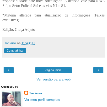
responsabilidade “até nova orientação”. A decisão vale para a W3
Sul, o Setor Policial Sul e as vias N1 e S1.
*
Matéria alterada para atualização de informações (Faixas
exclusivas).
Edição: Graça Adjuto
Taciano
às
11:43:00
Compartilhar
‹
›
Página inicial
Ver versão para a web
Quem sou eu
Taciano
Ver meu perfil completo