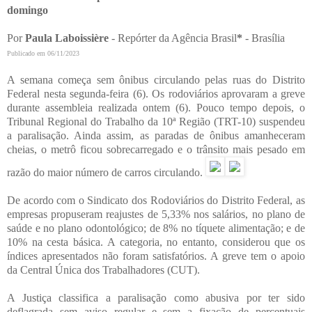
domingo
Por
Paula Laboissière
- Repórter da Agência Brasil
*
- Brasília
Publicado em 06/11/2023
A semana começa sem ônibus circulando pelas ruas do Distrito
Federal nesta segunda-feira (6). Os rodoviários aprovaram a greve
durante assembleia realizada ontem (6). Pouco tempo depois, o
Tribunal Regional do Trabalho da 10ª Região (TRT-10) suspendeu
a paralisação. Ainda assim, as paradas de ônibus amanheceram
cheias, o metrô ficou sobrecarregado e o trânsito mais pesado em
razão do maior número de carros circulando.
De acordo com o Sindicato dos Rodoviários do Distrito Federal, as
empresas propuseram reajustes de 5,33% nos salários, no plano de
saúde e no plano odontológico; de 8% no tíquete alimentação; e de
10% na cesta básica. A categoria, no entanto, considerou que os
índices apresentados não foram satisfatórios. A greve tem o apoio
da Central Única dos Trabalhadores (CUT).
A Justiça classifica a paralisação como abusiva por ter sido
deflagrada sem aviso regular e sem a fixação de percentuais