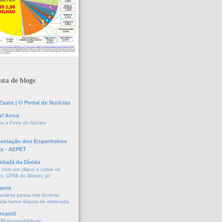
sta de blogs
xato | O Portal de Notícias
nt'Anna
a a Feira do Núcleo
sociação dos Engenheiros
as - AEPET
idadã da Dívida
a com um clique e cobre os
s: CPMI do Master, já!
auta
asileira passa mal durante
vela tumor depois de eliminada
cantil
 Responsabilidade