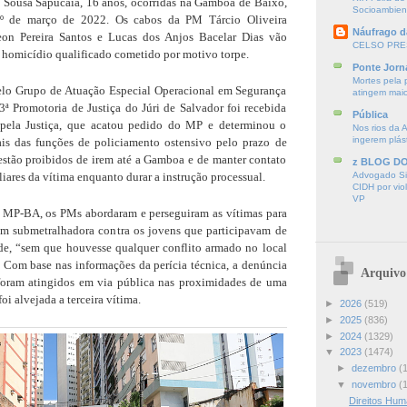
k Sousa Sapucaia, 16 anos, ocorridas na Gamboa de Baixo,
Socioambien
1º de março de 2022. Os cabos da PM Tárcio Oliveira
Náufrago d
on Pereira Santos e Lucas dos Anjos Bacelar Dias vão
CELSO PRE
 homicídio qualificado cometido por motivo torpe.
Ponte Jorn
Mortes pela 
elo Grupo de Atuação Especial Operacional em Segurança
atingem mai
3ª Promotoria de Justiça do Júri de Salvador foi recebida
Pública
) pela Justiça, que acatou pedido do MP e determinou o
Nos rios da 
ingerem plás
ais das funções de policiamento ostensivo pelo prazo de
estão proibidos de irem até a Gamboa e de manter contato
z BLOG D
iares da vítima enquanto durar a instrução processual.
Advogado Sir
CIDH por vio
VP
 MP-BA, os PMs abordaram e perseguiram as vítimas para
om submetralhadora contra os jovens que participavam de
e, “sem que houvesse qualquer conflito armado no local
 Com base nas informações da perícia técnica, a denúncia
Arquivo
foram atingidos em via pública nas proximidades de uma
i alvejada a terceira vítima.
►
2026
(519)
►
2025
(836)
►
2024
(1329)
▼
2023
(1474)
►
dezembro
(
▼
novembro
(
Direitos Hu