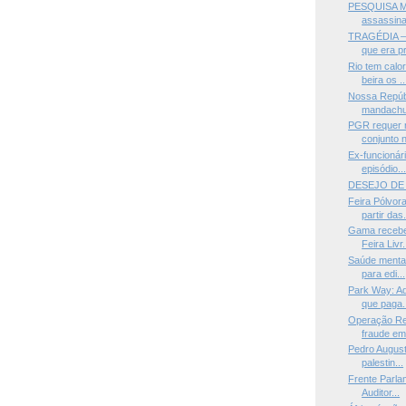
PESQUISA M
assassina
TRAGÉDIA —
que era pr
Rio tem calo
beira os ..
Nossa Repúbl
mandach
PGR requer r
conjunto n
Ex-funcionár
episódio..
DESEJO DE 
Feira Pólvor
partir das.
Gama recebe
Feira Livr.
Saúde mental
para edi...
Park Way: Ad
que paga.
Operação Re
fraude em 
Pedro Augus
palestin...
Frente Parla
Auditor...