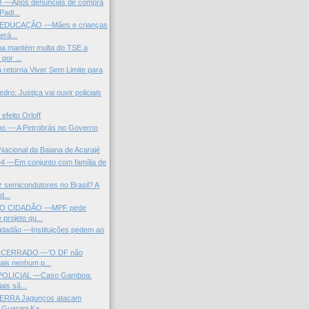
—Após denúncias de compra
Padi...
 EDUCAÇÃO —Mães e crianças
erá...
ma mantém multa do TSE a
por ...
 retorna Viver Sem Limite para
ro: Justiça vai ouvir policiais
efeito Orloff
o — A Petrobrás no Governo
 Nacional da Baiana de Acarajé
64 —Em conjunto com família de
 semicondutores no Brasil? A
d...
DO CIDADÃO —MPF pede
projeto qu...
Cidadão —Instituições pedem ao
.
 CERRADO —'O DF não
ais nenhum p...
POLICIAL —Caso Gamboa:
ais sã...
ERRA Jagunços atacam
Guarani Ka...