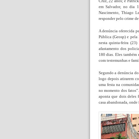
Cruz, 22 anos; e Patric
em Salvador, no dia 
Nascimento, Thiago Le
responder pelo crime de
A denúncia oferecida p
Pública (Geosp) e pela 
nesta quinta-feira (23
afastamento dos polici
180 dias. Eles também 
com testemunhas e famil
Segundo a denúncia do
logo depois atirarem c
uma festa na comunidad
no momento dos fatos”.
aponta que dois deles 
casa abandonada, onde fo