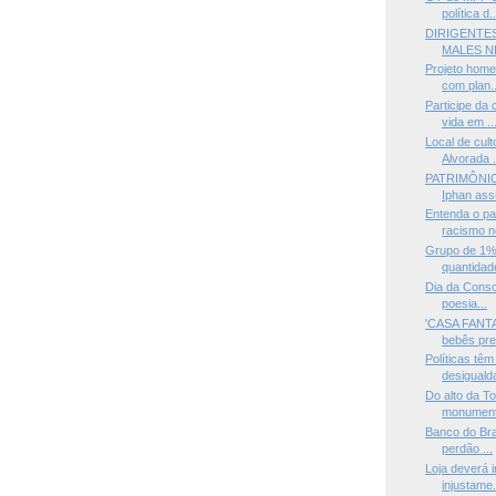
política d..
DIRIGENTE
MALES N
Projeto home
com plan..
Participe da
vida em ..
Local de cul
Alvorada .
PATRIMÔNI
Iphan assi
Entenda o pa
racismo no
Grupo de 1% 
quantidad
Dia da Consc
poesia...
'CASA FANT
bebês pre
Políticas têm
desiguald
Do alto da To
monument
Banco do Bra
perdão ...
Loja deverá 
injustame.