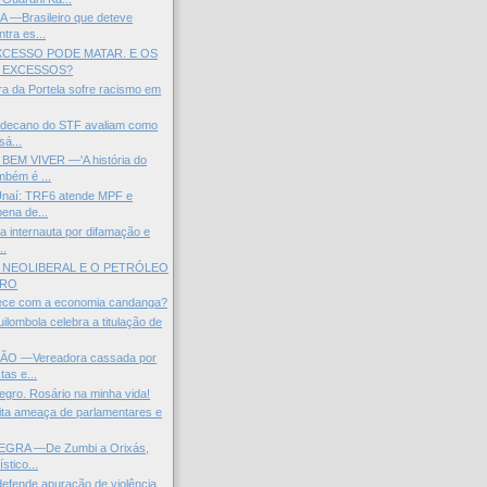
—Brasileiro que deteve
tra es...
XCESSO PODE MATAR. E OS
 EXCESSOS?
ra da Portela sofre racismo em
e decano do STF avaliam como
á...
EM VIVER —'A história do
bém é ...
Unaí: TRF6 atende MPF e
ena de...
 internauta por difamação e
..
 NEOLIBERAL E O PETRÓLEO
IRO
ece com a economia candanga?
ilombola celebra a titulação de
O —Vereadora cassada por
tas e...
egro. Rosário na minha vida!
cita ameaça de parlamentares e
GRA —De Zumbi a Orixás,
stico...
efende apuração de violência