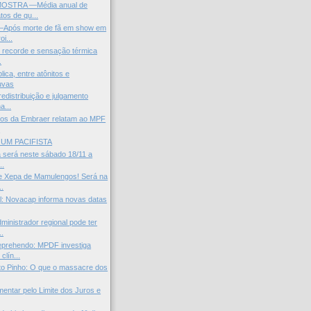
OSTRA —Média anual de
tos de qu...
Após morte de fã em show em
oi...
r recorde e sensação térmica
.
ica, entre atônitos e
uvas
edistribuição e julgamento
a...
ios da Embraer relatam ao MPF
.
UM PACIFISTA
a será neste sábado 18/11 a
..
 Xepa de Mamulengos! Será na
..
: Novacap informa novas datas
ministrador regional pode ter
..
prehendo: MPDF investiga
clín...
to Pinho: O que o massacre dos
mentar pelo Limite dos Juros e