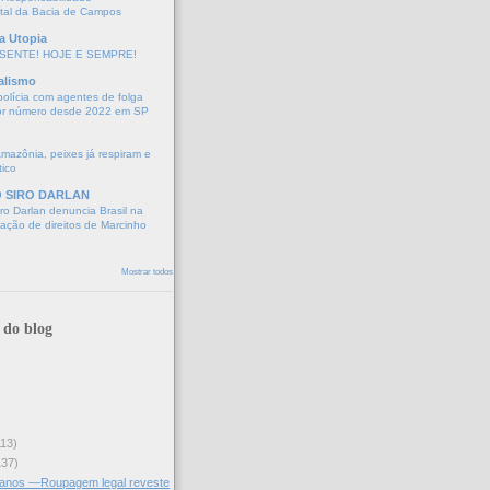
tal da Bacia de Campos
a Utopia
SENTE! HOJE E SEMPRE!
alismo
polícia com agentes de folga
or número desde 2022 em SP
Amazônia, peixes já respiram e
tico
O SIRO DARLAN
o Darlan denuncia Brasil na
lação de direitos de Marcinho
Mostrar todos
 do blog
113)
137)
manos —Roupagem legal reveste