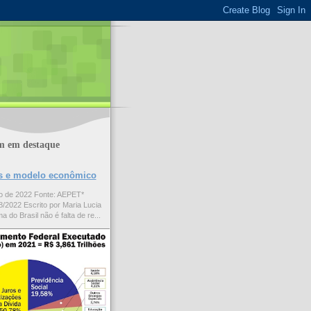
m em destaque
ões e modelo econômico
to de 2022 Fonte: AEPET*
/2022 Escrito por Maria Lucia
a do Brasil não é falta de re...