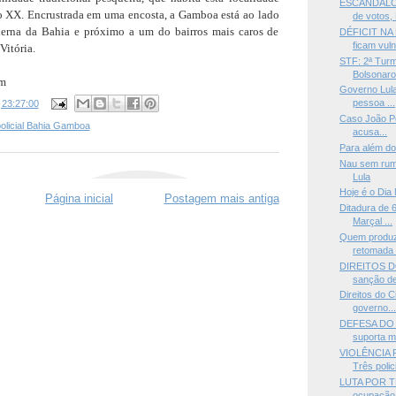
ESCÂNDALO 
lo XX. Encrustrada em uma encosta, a Gamboa está ao lado
de votos, 
rna da Bahia e próximo a um do bairros mais caros de
DÉFICIT NA
ficam vuln
Vitória.
STF: 2ª Tur
Bolsonaro 
im
Governo Lula
pessoa ...
s
23:27:00
Caso João Ped
policial Bahia Gamboa
acusa...
Para além do 
Nau sem rum
Lula
Hoje é o Dia
Página inicial
Postagem mais antiga
Ditadura de 
Marçal ...
Quem produz
retomada 
DIREITOS 
sanção de 
Direitos do 
governo..
DEFESA DO
suporta m
VIOLÊNCIA 
Três polici
LUTA POR T
ocupação 