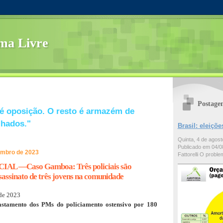
ma Livre
Postage
é oposição. O resto é armazém de
lhados."
Brasil: eleiç
Quinta, 4 de agos
Publicado em 04/08
vembro de 2023
Fattorelli O problem
AL —Caso Gamboa: Três policiais são
sassinato de três jovens na comunidade
de 2023
astamento dos PMs do policiamento ostensivo por 180