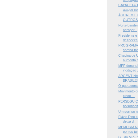
CAPACETADA 
ataque con
ÁGUA EM E
OUTROS
Porta-bandei
aeropor...
Presidente 
desnecess
PROGRAMA B
samba tam
Chacina de 
aumenta p
MPF denuncia
incitação .
ARGENTINA
BRASILE
O que acont
Movimento qu
cinco ...
PERSEGUIÇÃ
bolsonaris
Um sorriso n
Flávio Dino 
deixa d...
MEMÓRIA NE
pontos turí
GT do MPF d