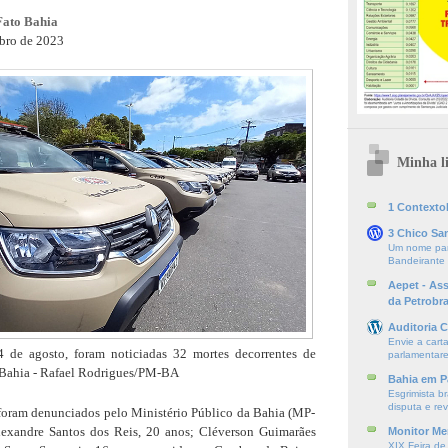
Fato Bahia
bro de 2023
Minha li
1 ContextoE
3 Chico Sa
Um nome par
Bandeirante
Aepet - As
da Petrobr
Auditoria C
Envie a cart
4 de agosto, foram noticiadas 32 mortes decorrentes de
parlamentare
a Bahia - Rafael Rodrigues/PM-BA
Bahia em P
Esgrimista br
disputa e re
s foram denunciados pelo Ministério Público da Bahia (MP-
lexandre Santos dos Reis, 20 anos; Cléverson Guimarães
Monitor Mer
XIX Feira de