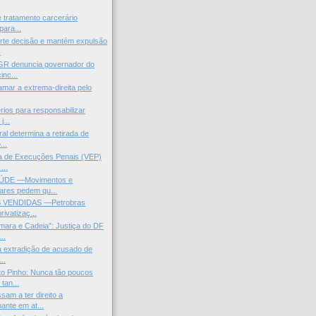
tratamento carcerário
 para...
rte decisão e mantém expulsão
.
GR denuncia governador do
inc...
amar a extrema-direita pelo
érios para responsabilizar
...
al determina a retirada de
...
ra de Execuções Penais (VEP)
...
ÚDE —Movimentos e
ares pedem qu...
 VENDIDAS —Petrobras
rivatizaç...
ara e Cadeia”: Justiça do DF
..
a extradição de acusado de
..
o Pinho: Nunca tão poucos
tan...
sam a ter direito a
nte em at...