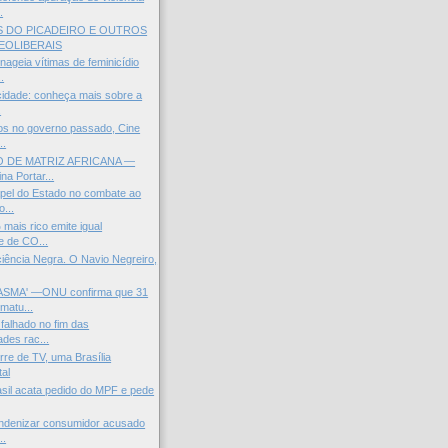
.
S DO PICADEIRO E OUTROS
EOLIBERAIS
nageia vítimas de feminicídio
.
 cidade: conheça mais sobre a
.
tos no governo passado, Cine
..
O DE MATRIZ AFRICANA —
na Portar...
pel do Estado no combate ao
...
mais rico emite igual
e de CO...
iência Negra. O Navio Negreiro,
ASMA' —ONU confirma que 31
matu...
 falhado no fim das
ades rac...
rre de TV, uma Brasília
al
sil acata pedido do MPF e pede
indenizar consumidor acusado
..