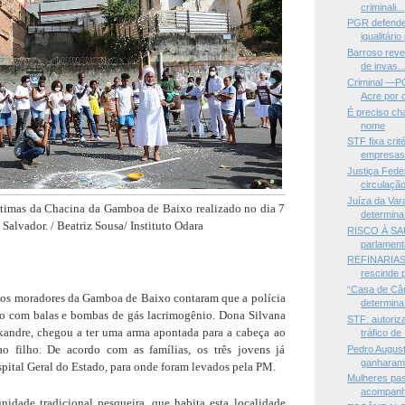
criminali...
PGR defende 
igualitário
Barroso reve
de invas..
Criminal —P
Acre por c
É preciso ch
nome
STF fixa crit
empresas j
Justiça Feder
circulação
Juíza da Va
timas da Chacina da Gamboa de Baixo realizado no dia 7
determina 
Salvador. / Beatriz Sousa/ Instituto Odara
RISCO À SA
parlament
REFINARIAS
rescinde p
“Casa de Câm
, os moradores da Gamboa de Baixo contaram que a polícia
determina.
do com balas e bombas de gás lacrimogênio. Dona Silvana
STF: autoriz
xandre, chegou a ter uma arma apontada para a cabeça ao
tráfico de .
 ao filho. De acordo com as famílias, os três jovens já
Pedro August
ganharam 
ital Geral do Estado, para onde foram levados pela PM.
Mulheres pas
acompanha
dade tradicional pesqueira, que habita esta localidade