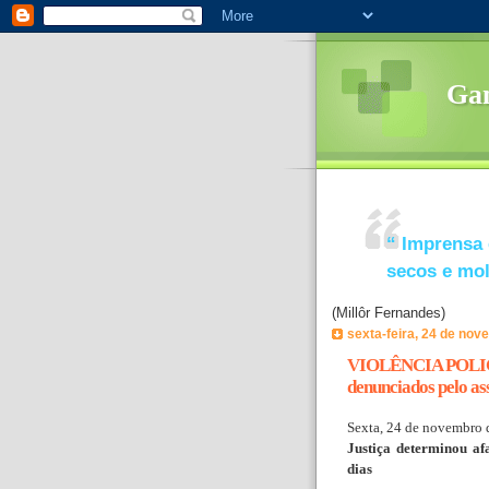
Ga
“
Imprensa 
secos e mo
(Millôr Fernandes)
sexta-feira, 24 de no
VIOLÊNCIA POLICI
denunciados pelo as
Sexta, 24 de novembro 
Justiça determinou af
dias