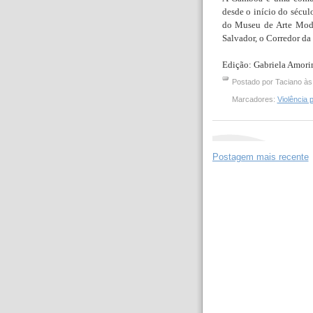
desde o início do sécu
do Museu de Arte Mode
Salvador, o Corredor da 
Edição: Gabriela Amor
Postado por
Taciano
à
Marcadores:
Violência 
Postagem mais recente