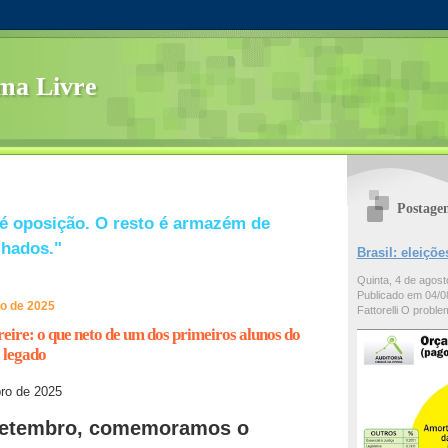
ma Livre
Postage
é oposição. O resto é armazém de
lhados."
Brasil: eleiç
Quinta, 4 de agos
Publicado em 04/08
o de 2025
Fattorelli O problem
eire: o que neto de um dos primeiros alunos do
 legado
ro de 2025
setembro, comemoramos o