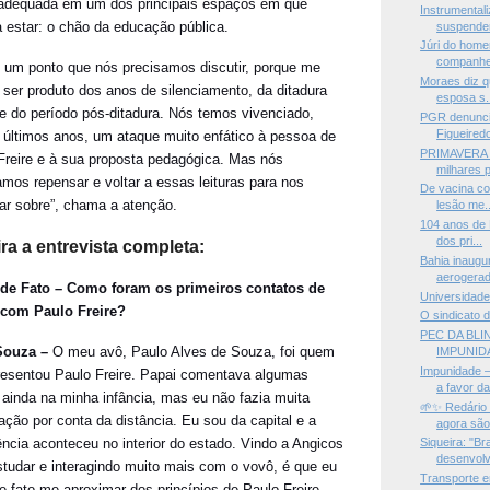
adequada em um dos principais espaços em que
Instrumenta
a estar: o chão da educação pública.
suspender
Júri do home
companhei
é um ponto que nós precisamos discutir, porque me
Moraes diz 
 ser produto dos anos de silenciamento, da ditadura
esposa s.
r e do período pós-ditadura. Nós temos vivenciado,
PGR denunci
Figueiredo
 últimos anos, um ataque muito enfático à pessoa de
PRIMAVERA 
Freire e à sua proposta pedagógica. Mas nós
milhares p
amos repensar e voltar a essas leituras para nos
De vacina co
iar sobre”, chama a atenção.
lesão me..
104 anos de 
dos pri...
ra a entrevista completa:
Bahia inaugu
aerogerado
 de Fato – Como foram os primeiros contatos de
Universidade 
com Paulo Freire?
O sindicato 
PEC DA BL
 Souza –
O meu avô, Paulo Alves de Souza, foi quem
IMPUNIDA
Impunidade 
esentou Paulo Freire. Papai comentava algumas
a favor da
 ainda na minha infância, mas eu não fazia muita
🌱✨ Redário
ação por conta da distância. Eu sou da capital e a
agora são 
ência aconteceu no interior do estado. Vindo a Angicos
Siqueira: "Br
desenvolv
studar e interagindo muito mais com o vovô, é que eu
Transporte 
e fato me aproximar dos princípios de Paulo Freire.