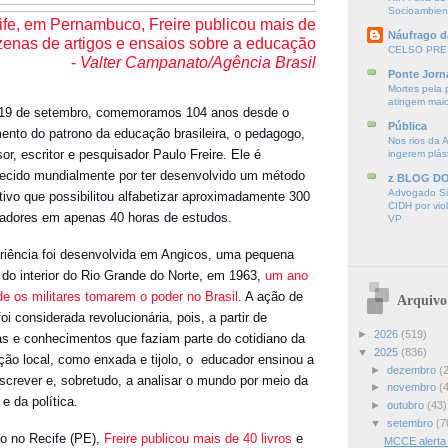
Socioambien
fe, em Pernambuco, Freire publicou mais de
Náufrago d
ezenas de artigos e ensaios sobre a educação
CELSO PRE
-
Valter Campanato/Agência Brasil
Ponte Jorn
Mortes pela 
atingem mai
19 de setembro, comemoramos 104 anos desde o
Pública
ento do patrono da educação brasileira, o pedagogo,
Nos rios da 
or, escritor e pesquisador Paulo Freire. Ele é
ingerem plás
ecido mundialmente por ter desenvolvido um método
z BLOG D
Advogado Sir
ativo que possibilitou alfabetizar aproximadamente 300
CIDH por vio
hadores em apenas 40 horas de estudos.
VP
riência foi desenvolvida em Angicos, uma pequena
 do interior do Rio Grande do Norte, em 1963,
um ano
de os militares tomarem o poder no Brasil
. A ação de
Arquivo
foi considerada revolucionária, pois, a partir de
►
2026
(519)
as e conhecimentos que faziam parte do cotidiano da
▼
2025
(836)
ção local, como enxada e tijolo, o educador ensinou a
►
dezembro
(
 escrever e, sobretudo, a analisar o mundo por meio da
►
novembro
(
 e da política.
►
outubro
(43)
▼
setembro
(7
o no Recife (PE),
Freire publicou mais de 40 livros
e
MCCE alerta 