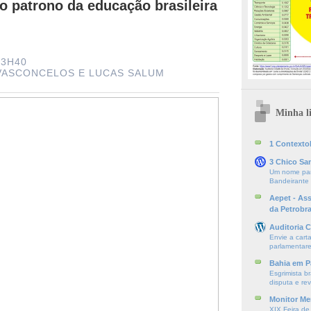
o patrono da educação brasileira
13H40
 VASCONCELOS
E
LUCAS SALUM
Minha li
1 ContextoE
3 Chico Sa
Um nome par
Bandeirante
Aepet - As
da Petrobr
Auditoria C
Envie a cart
parlamentare
Bahia em P
Esgrimista br
disputa e re
Monitor Mer
XIX Feira de