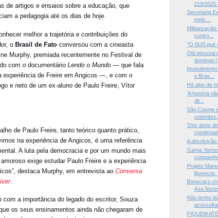
219/2025 é
s de artigos e ensaios sobre a educação, que
Secretaria E
nciam a pedagogia até os dias de hoje.
meio ...
Militarização
onhecer melhor a trajetória e contribuições do
contro...
or, o
Brasil de Fato
conversou com a cineasta
“O SUS que e
Olá pessoal 
ine Murphy, premiada recentemente no Festival de
domingo (2
do com o documentário
Lendo o Mundo —
que fala
Investimento
a experiência de Freire em Angicos —, e com o
o Bras...
go e neto de um ex-aluno de Paulo Freire, Vítor
Há algo de n
‘A história nã
.
dit...
São Cosme e
setembro, 
‘Dez anos de
alho de Paulo Freire, tanto teórico quanto prático,
condenado
imos na experiência de Angicos, é uma referência
A absolvição 
ental. A luta pela democracia e por um mundo mais
Gama: homem
companhei
e amoroso exige estudar Paulo Freire e a experiência
Projeto Man
icos”, destaca Murphy, em entrevista ao
Conversa
Bonecos. 
iver
.
Bonecaço ch
Asa Norte 
Não tenho d
com a importância do legado do escritor, Souza
aconselhav
 que os seus ensinamentos ainda não chegaram de
FIQUEM AT