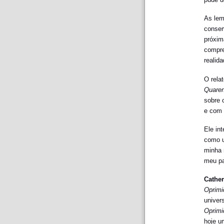
As lem
conser
próxim
compre
realid
O rela
Quaren
sobre 
e com 
Ele in
como u
minha 
meu pa
Cathe
Oprimi
univers
Oprimi
hoje u