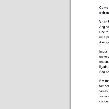
Como é
freire
Vítor
Angico
Recife
uma pr
Alianç
Inicia
univer
encont
ligado 
São pa
Em fun
também
“aulas
sobre c
cotidi