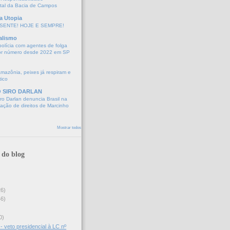
tal da Bacia de Campos
a Utopia
SENTE! HOJE E SEMPRE!
alismo
polícia com agentes de folga
or número desde 2022 em SP
Amazônia, peixes já respiram e
tico
O SIRO DARLAN
o Darlan denuncia Brasil na
lação de direitos de Marcinho
Mostrar todos
 do blog
26)
46)
0)
- veto presidencial à LC nº