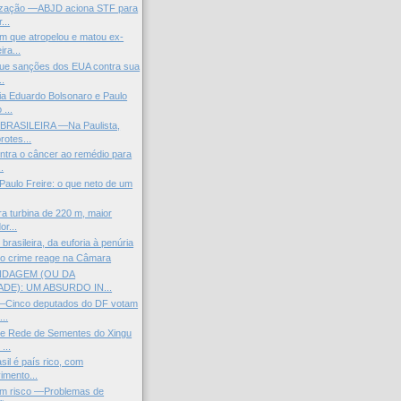
lização —ABJD aciona STF para
...
m que atropelou e matou ex-
ra...
que sanções dos EUA contra sua
..
a Eduardo Bolsonaro e Paulo
 ...
BRASILEIRA —Na Paulista,
rotes...
ntra o câncer ao remédio para
.
Paulo Freire: o que neto de um
ra turbina de 220 m, maior
r...
brasileira, da euforia à penúria
do crime reage na Câmara
INDAGEM (OU DA
DE): UM ABSURDO IN...
—Cinco deputados do DF votam
...
 e Rede de Sementes do Xingu
...
asil é país rico, com
imento...
em risco —Problemas de