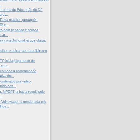
.
retaria de Educação do DF
roj...
Raça maldita’: português
0 e...
ito bem pensado e grupos
 at...
 constitucional lei que obriga
.
elhor e deixar aos brasileiros o
TF inicia julgamento de
 e m...
) começa a programação
iva do...
condenado por vídeo
tório con...
: MPDFT já havia requisitado
..
—Volkswagen é condenada em
hõe...