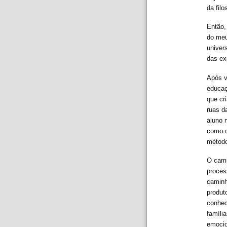
da fil
Então,
do meu
univer
das ex
Após v
educaç
que cr
ruas d
aluno 
como d
método
O cami
proces
caminh
produt
conhec
famíli
emocio