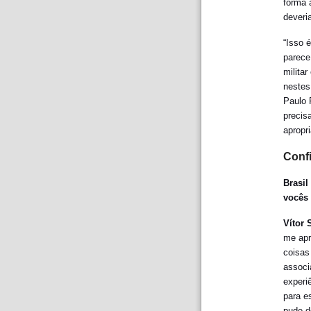
forma 
deveri
“Isso 
parece
milita
nestes
Paulo 
precis
apropr
Confi
Brasil
vocês 
Vítor
me apr
coisas
associ
experi
para e
pude d