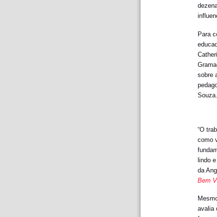
dezena
influe
Para c
educad
Cather
Grama
sobre 
pedago
Souza
“O trab
como v
fundam
lindo 
da Ang
Bem V
Mesmo 
avalia