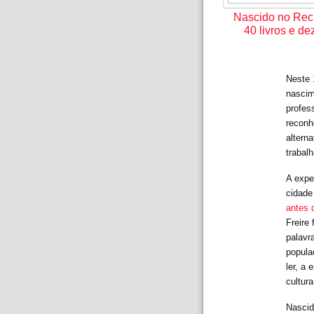
Nascido no Reci
40 livros e d
Neste 
nascim
profess
reconh
altern
trabal
A expe
cidade
antes 
Freire 
palavr
popula
ler, a
cultura
Nascid