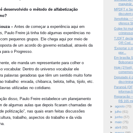
maquinár..
 desenvolvido o método de alfabetização
MPDFT e Sec
discutem p
ano?
Xenofobia —‘
oferece 50
 Souza –
Antes de começar a experiência aqui em
Golpe foi mu
s, Paulo Freire já tinha tido algumas experiências no
criminosos
TJDFT declara
 com pequenos grupos. Ele chega aqui por meio de
QR Cod..
oposta de um acordo do governo estadual, através da
‘Exportar o m
a para o Progresso.
pior...
Em brasília S
Bolsonaro
lmente, ele manda um representante para colher o
Hoje (1º/set
so vocabular. Dentro do universo vocabular ele
comemorat
ra palavras geradoras que têm um sentido muito forte
Deputado é 
ao trabalho: enxada, chibanca, belota, telha, tijolo, etc.
discrimina
Paranoá (DF)
lavras utilizadas no cotidiano.
informaçõ.
Reparação 
ção disso, Paulo Freire estabelece um planejamento
R$ 165 mil
 de algumas aulas que depois ficaram chamadas de
►
agosto
(70)
 de politização”, nas quais eram feitas discussões
►
julho
(61)
►
junho
(57)
ultura, trabalho, aspectos do trabalho e da vida
►
maio
(75)
ana.
►
abril
(93)
►
março
(98)