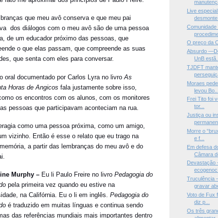
manutençã
Live especia
branças que meu avô conserva e que meu pai
desmonte 
Comunidade 
va dos diálogos com o meu avô são de uma pessoa
procedime
a, de um educador próximo das pessoas, que
O preço da 
ende o que elas passam, que compreende as suas
Absurdo —De
ades, que senta com eles para conversar.
UnB estã.
TJDFT manté
perseguiçã
to oral documentado por Carlos Lyra no livro
As
Moraes pede 
ta Horas de Angicos
fala justamente sobre isso,
levou Bo..
como os encontros com os alunos, com os monitores
Frei Tito foi
tor...
as pessoas que participavam aconteciam na rua.
Justiça ou in
permanent
teragia como uma pessoa próxima, como um amigo,
Morre o “brux
m vizinho. Então é esse o relato que eu trago na
e f...
memória, a partir das lembranças do meu avô e do
Em defesa do
Câmara do
i.
Devastação 
ecogenocí
rine Murphy –
Eu li Paulo Freire no livro
Pedagogia do
Truculência
do
pela primeira vez quando eu estive na
gravar abo
idade, na Califórnia. Eu o li em inglês.
Pedagogia do
Voto de Fux f
diz p...
do
é traduzido em muitas línguas e continua sendo
Os três gran
mas das referências mundiais mais importantes dentro
alimentar