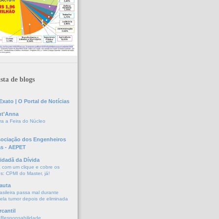
sta de blogs
xato | O Portal de Notícias
nt'Anna
a a Feira do Núcleo
sociação dos Engenheiros
as - AEPET
idadã da Dívida
a com um clique e cobre os
s: CPMI do Master, já!
auta
asileira passa mal durante
vela tumor depois de eliminada
cantil
 Responsabilidade