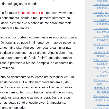
osofia pedagógica do mundo.
Um julgamento
circunst...
Culpado por
 eu fui muito
influenciada por ele
no desenvolvimento
Bolsonaro 
 pensamento, desde o meu primeiro semestre na
CULPADO —Vo
sidade. Sempre tive o sonho de me aproximar mais
condenaçã
periências freireanas.
Live nesta qu
Sistema d.
TJDFT confi
ários outros curtos documentários relacionados com a
médico em
ão popular, eu pude finalmente, por meio de parcerias
MPDFT inicia 
iamos, vir visitar Angicos, começar a caminhar nas
Penit...
Brasiliense l
a cidade e conhecer os ex-alunos. Alguns dizem “ex-
romper ...
não, aluno eterno de Paulo Freire”, que são também,
🌎📖 Conheç
isse a professora Marisa Sampaio, co-criadores do
Cacique”,
 freireano.
🌎📖 Para En
Trilha da..
Queremos a i
nho do documentário foi como um peregrinar em um
Julgamento n
so de conhecer. Foi algo bem freireano em si, de
para ...
ar. Cinco anos atrás, eu e Silvana Pacheco, nossa
ANISTIAR 
DEMOCRÁ
ora de campo, fomos juntas caminhando pelas ruas,
A impunidade
endo os ex-alunos e as novas gerações das suas
MPDFT firma
as nas quais se vê o legado vivo. É impactante,
encerra co
nante e inspirador.
Combate ao 