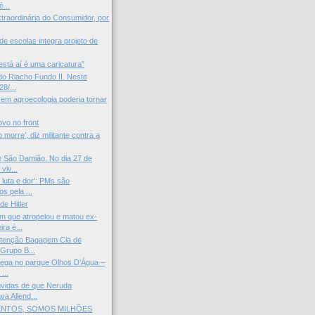
...
xtraordinária do Consumidor, por
 de escolas integra projeto de
stá aí é uma caricatura”
do Riacho Fundo II. Neste
8/...
 em agroecologia poderia tornar
ovo no front
o morre’, diz militante contra a
 São Damião. No dia 27 de
viv...
 luta e dor’: PMs são
s pela ...
de Hitler
 que atropelou e matou ex-
ra é...
utenção Bagagem Cia de
Grupo B...
ega no parque Olhos D’Água –
...
úvidas de que Neruda
a Allend...
ENTOS, SOMOS MILHÕES