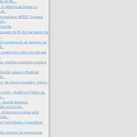
o no Me...
l: O Sistema da Dívida e o
do...
terapêutica: MPDFT instaura
nt...
Omissão
putado do PL diz que alunos da
..
m condenação de paciente por
...
explicações sobre escolta que
.
 voz, martírio e memória contra a
strução salvam o Brasil da
e...
o” da música brasileira: artistas
 golpe —Audiência Pública na
...
—Dossiê denuncia
dio no Cerrad...
 —Professora é presa após
rda...
oi ‘premeditado e incendiário’,
des motores da insegurança