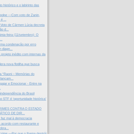
 histórico e o labirinto das
 golpe —Com voto de Zanin,
é ...
to de Cármen Lúcia decreta
o d...
inta-feira (11/setembro): O
..
rma condenação por erro
 diagn...
projeto inédito com internas da
idera nova flotilha que busca
a “Raoni – Memórias do
 lançam...
gajar e Emocionar - Entre na
.
ndependência do Brasil
o STF é ‘oportunidade histórica’
CRIMES CONTRA O ESTADO
TICO DE DIR...
 faz mal à democracia
 acordo com restaurante e
bra...
crime —Por que o Ibama destrói