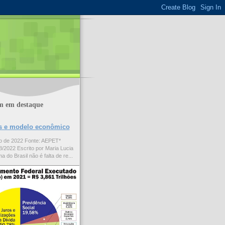
m em destaque
ões e modelo econômico
to de 2022 Fonte: AEPET*
/2022 Escrito por Maria Lucia
a do Brasil não é falta de re...