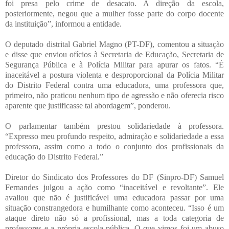
foi presa pelo crime de desacato. A direção da escola,
posteriormente, negou que a mulher fosse parte do corpo docente
da instituição”, informou a entidade.
O deputado distrital Gabriel Magno (PT-DF), comentou a situação
e disse que enviou ofícios à Secretaria de Educação, Secretaria de
Segurança Pública e à Polícia Militar para apurar os fatos. “É
inaceitável a postura violenta e desproporcional da Polícia Militar
do Distrito Federal contra uma educadora, uma professora que,
primeiro, não praticou nenhum tipo de agressão e não oferecia risco
aparente que justificasse tal abordagem”, ponderou.
O parlamentar também prestou solidariedade à professora.
“Expresso meu profundo respeito, admiração e solidariedade a essa
professora, assim como a todo o conjunto dos profissionais da
educação do Distrito Federal.”
Diretor do Sindicato dos Professores do DF (Sinpro-DF) Samuel
Fernandes julgou a ação como “inaceitável e revoltante”. Ele
avaliou que não é justificável uma educadora passar por uma
situação constrangedora e humilhante como aconteceu. “Isso é um
ataque direto não só a profissional, mas a toda categoria de
professores e a própria escola pública. O que vimos foi um abuso