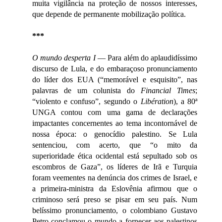
muita vigilância na proteção de nossos interesses,
que depende de permanente mobilização política.
***
O mundo desperta
I
— Para além do aplaudidíssimo
discurso de Lula, e do embaraçoso pronunciamento
do líder dos EUA (“memorável e esquisito”, nas
palavras de um colunista do
Financial Times
;
“violento e confuso”, segundo o
Libération
), a 80ª
UNGA contou com uma gama de declarações
impactantes concernentes ao tema incontornável de
nossa época: o genocídio palestino.
Se Lula
sentenciou, com acerto, que “o mito da
superioridade ética ocidental está sepultado sob os
escombros de Gaza”, os líderes de Irã e Turquia
foram veementes na denúncia dos crimes de Israel, e
a primeira-ministra da Eslovênia afirmou que o
criminoso será preso se pisar em seu país.
Num
belíssimo pronunciamento, o colombiano Gustavo
Petro conclamou o mundo a fornecer aos palestinos