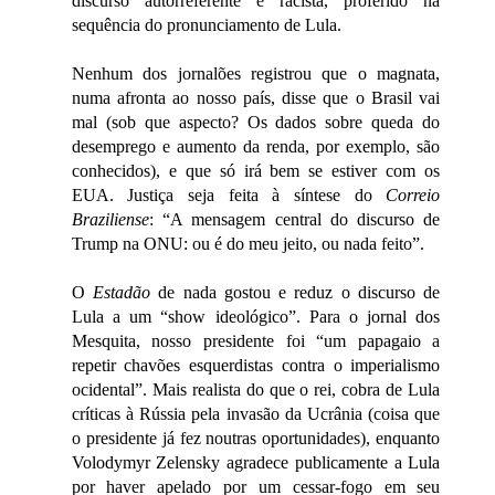
discurso autorreferente e racista, proferido na
sequência do pronunciamento de Lula.
Nenhum dos jornalões registrou que o magnata,
numa afronta ao nosso país, disse que o Brasil vai
mal (sob que aspecto? Os dados sobre queda do
desemprego e aumento da renda, por exemplo, são
conhecidos), e que só irá bem se estiver com os
EUA. Justiça seja feita à síntese do
Correio
Braziliense
: “A mensagem central do discurso de
Trump na ONU: ou é do meu jeito, ou nada feito”.
O
Estadão
de nada gostou e reduz o discurso de
Lula a um “show ideológico”. Para o jornal dos
Mesquita, nosso presidente foi “um papagaio a
repetir chavões esquerdistas contra o imperialismo
ocidental”. Mais realista do que o rei, cobra de Lula
críticas à Rússia pela invasão da Ucrânia (coisa que
o presidente já fez noutras oportunidades), enquanto
Volodymyr Zelensky agradece publicamente a Lula
por haver apelado por um cessar-fogo em seu