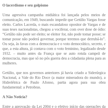
O lacerdismo e seu golpismo
Uma agressiva campanha midiática foi lançada pelos meios de
comunicação, em 1949, buscando impedir que Getúlio Vargas fosse
eleito. Carlos Lacerda, o mais escandaloso opositor de Vargas e de
suas teses nacionalistas, chegou a vociferar, com over dose de ódio:
“Getúlio não pode ser eleito; se eleitor for, não pode tomar posse; se
tomar posse não poderá governar, porque teremos que derrubá-lo”.
Ou seja, às favas com a democracia e o voto democrático, secreto, e
que, a esta altura, já contava com o voto feminino, legalizado desde
1932. – muito antes da França que se auto rotula campeã de
democracia, mas que só no pós guerra deu a cidadania plena para as
mulheres.
Getúlio, que nos governos anteriores já havia criado a Siderúrgica
Nacional, a Vale do Rio Doce (a maior mineradora do mundo), a
Hidrelétrica de Paulo Afonso, partia agora para sua obra
fundamental: a Petrobras.
A Não Noticia?
Entre a aprovação da Lei 2004 e o efetivo início das operações da