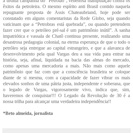
a urdida campanha do “Petrolão”, venenosa manipulação contra os
êxitos da petroleira. O mesmo espírito anti Brasil contido naquela
repugnante proposta de Assis Chateaubriand, hoje pode ser
constatado em alguns comentaristas da Rede Globo, seja quando
vaticinam que a “Petrobras está quebrada”, ou quando pretendem
fazer crer que o petróleo pré-sal é um patrimônio inútil”. A sanha
impatriótica e vassala de Chatô continua presente, realizando uma
desastrosa pedagogia colonial, na eterna esperança de que o todo o
petróleo seja entregue ao capital estrangeiro, e que a alavanca de
desenvolvimento pela qual Vargas deu a sua vida para entrar na
história, seja, afinal, liquidada na bacia das almas do mercado,
como apenas uma mercadoria a mais. Não mais como aquele
patrimônio que faz com que a consciência brasileira se coloque
diante de si mesma, com a capacidade de fazer vibrar os mais
elevados sonhos de uma pátria justa, independente e soberana, que
o legado de Vargas, vigorosamente vivo, indica que, sim,
haveremos de conquistar!!! O Legado da Revolução de 30 é a
nossa trilha para alcançar uma verdadeira independência!!
*Beto almeida, jornalista