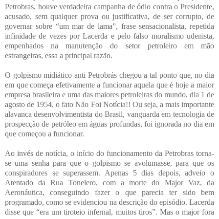
Petrobras, houve verdadeira campanha de ódio contra o Presidente,
acusado, sem qualquer prova ou justificativa, de ser corrupto, de
governar sobre “um mar de lama”, frase sensacionalista, repetida
infinidade de vezes por Lacerda e pelo falso moralismo udenista,
empenhados na manutenção do setor petroleiro em mão
estrangeiras, essa a principal razão.
O golpismo midiático anti Petrobrás chegou a tal ponto que, no dia
em que começa efetivamente a funcionar aquela que é hoje a maior
empresa brasileira e uma das maiores petroleiras do mundo, dia 1 de
agosto de 1954, o fato Não Foi Notícia!! Ou seja, a mais importante
alavanca desenvolvimentista do Brasil, vanguarda em tecnologia de
prospecção de petróleo em águas profundas, foi ignorada no dia em
que começou a funcionar.
Ao invés de notícia, o início do funcionamento da Petrobras torna-
se uma senha para que o golpismo se avolumasse, para que os
conspiradores se superassem. Apenas 5 dias depois, adveio o
Atentado da Rua Tonelero, com a morte do Major Vaz, da
Aeronáutica, conseguindo fazer o que parecia ter sido bem
programado, como se evidenciou na descrição do episódio. Lacerda
disse que “era um tiroteio infernal, muitos tiros”. Mas o major fora