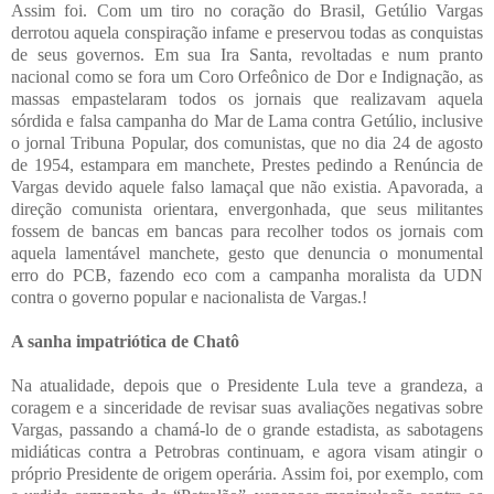
Assim foi. Com um tiro no coração do Brasil, Getúlio Vargas
derrotou aquela conspiração infame e preservou todas as conquistas
de seus governos. Em sua Ira Santa, revoltadas e num pranto
nacional como se fora um Coro Orfeônico de Dor e Indignação, as
massas empastelaram todos os jornais que realizavam aquela
sórdida e falsa campanha do Mar de Lama contra Getúlio, inclusive
o jornal Tribuna Popular, dos comunistas, que no dia 24 de agosto
de 1954, estampara em manchete, Prestes pedindo a Renúncia de
Vargas devido aquele falso lamaçal que não existia. Apavorada, a
direção comunista orientara, envergonhada, que seus militantes
fossem de bancas em bancas para recolher todos os jornais com
aquela lamentável manchete, gesto que denuncia o monumental
erro do PCB, fazendo eco com a campanha moralista da UDN
contra o governo popular e nacionalista de Vargas.!
A sanha impatriótica de Chatô
Na atualidade, depois que o Presidente Lula teve a grandeza, a
coragem e a sinceridade de revisar suas avaliações negativas sobre
Vargas, passando a chamá-lo de o grande estadista, as sabotagens
midiáticas contra a Petrobras continuam, e agora visam atingir o
próprio Presidente de origem operária. Assim foi, por exemplo, com