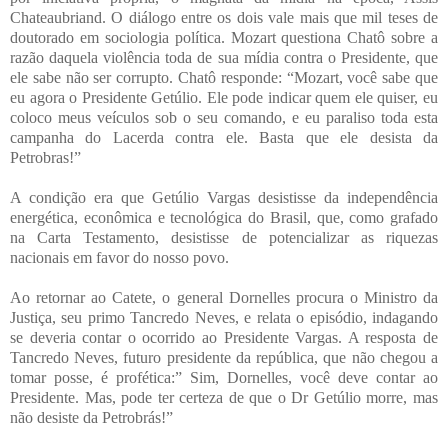
Chateaubriand. O diálogo entre os dois vale mais que mil teses de
doutorado em sociologia política. Mozart questiona Chatô sobre a
razão daquela violência toda de sua mídia contra o Presidente, que
ele sabe não ser corrupto. Chatô responde: “Mozart, você sabe que
eu agora o Presidente Getúlio. Ele pode indicar quem ele quiser, eu
coloco meus veículos sob o seu comando, e eu paraliso toda esta
campanha do Lacerda contra ele. Basta que ele desista da
Petrobras!”
A condição era que Getúlio Vargas desistisse da independência
energética, econômica e tecnológica do Brasil, que, como grafado
na Carta Testamento, desistisse de potencializar as riquezas
nacionais em favor do nosso povo.
Ao retornar ao Catete, o general Dornelles procura o Ministro da
Justiça, seu primo Tancredo Neves, e relata o episódio, indagando
se deveria contar o ocorrido ao Presidente Vargas. A resposta de
Tancredo Neves, futuro presidente da república, que não chegou a
tomar posse, é profética:” Sim, Dornelles, você deve contar ao
Presidente. Mas, pode ter certeza de que o Dr Getúlio morre, mas
não desiste da Petrobrás!”