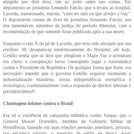
atingido por dois tiros, um no peito outro nas costas. Em
depoimento ao jornalista Armando Falcão, que o levara ao hospital,
Lacerda, transtornado, repetia: “creio ter sido eu que alvejei o Vaz”.
O depoimento consta de livro do jornalista Armando Falcão, um
dos lamentáveis ministros da justiça do período ditatorial, com a
recomendação de que somente fosse publicado após a sua morte.
Enquanto o raio X do pé de Lacerda, que teria sido alvejado por um
revólver 38, desaparecia misteriosamente do Hospital, até hoje,
Getúlio sentia que os tiros que atingiram o Major Vaz o acertaram
em cheio: a conspiração havia conseguido jogar a Aeronáutica
contra o Presidente da República. De qualquer forma que fosse, era
necessário impedir que o governo Getúlio seguisse montando a
industrialização brasileira, nossa independência energética e
tecnológica, combinadamente com a expansão de direitos laborais e
previdenciários!!
Chantagem infame contra o Brasil
Era tal a virulência da campanha midiática contra Vargas, que o
General Mozart Dornelles, membro do Gabinete Militar da
Presidência, baseado em suas relações pessoais anteriores, procura,
por iniciativa própria, o magnata da mídia na época, Assis