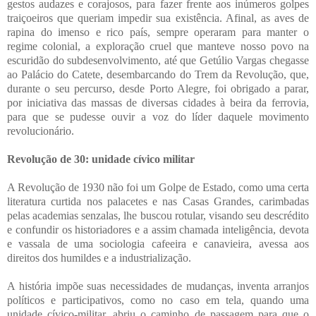
gestos audazes e corajosos, para fazer frente aos inúmeros golpes
traiçoeiros que queriam impedir sua existência. Afinal, as aves de
rapina do imenso e rico país, sempre operaram para manter o
regime colonial, a exploração cruel que manteve nosso povo na
escuridão do subdesenvolvimento, até que Getúlio Vargas chegasse
ao Palácio do Catete, desembarcando do Trem da Revolução, que,
durante o seu percurso, desde Porto Alegre, foi obrigado a parar,
por iniciativa das massas de diversas cidades à beira da ferrovia,
para que se pudesse ouvir a voz do líder daquele movimento
revolucionário.
Revolução de 30: unidade cívico militar
A Revolução de 1930 não foi um Golpe de Estado, como uma certa
literatura curtida nos palacetes e nas Casas Grandes, carimbadas
pelas academias senzalas, lhe buscou rotular, visando seu descrédito
e confundir os historiadores e a assim chamada inteligência, devota
e vassala de uma sociologia cafeeira e canavieira, avessa aos
direitos dos humildes e a industrialização.
A história impõe suas necessidades de mudanças, inventa arranjos
políticos e participativos, como no caso em tela, quando uma
unidade cívico-militar, abriu o caminho de passagem para que o