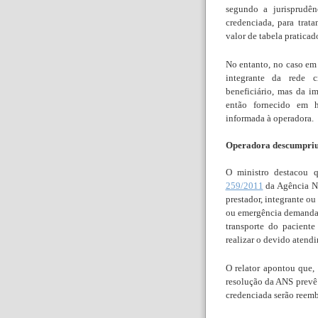
segundo a jurisprudên
credenciada, para trat
valor de tabela praticad
No entanto, no caso em 
integrante da rede 
beneficiário, mas da i
então fornecido em h
informada à operadora.
Operadora descumpriu 
O ministro destacou 
259/2011
da Agência N
prestador, integrante ou
ou emergência demandado
transporte do pacient
realizar o devido atend
O relator apontou que, 
resolução da ANS prevê 
credenciada serão reemb