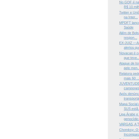
No GDF é na 
R$ 10 milh
Twitter e Un
na Inter...
MPDFT lanço
Saúde
Além de Bols
respon...
EX-JUIZ —Ad
alertou qu
Novacap é co
que teve..
Ataque de Is
pelo men..
Relatora ped
mais 60 ..
JUVENTUDE 
camponesa
Após denúnci
transporta
Mapa Social 
SUS estã.
Liga Árabe e
genocídio 
VARGAS, A
Chomksy: O E
Incompara