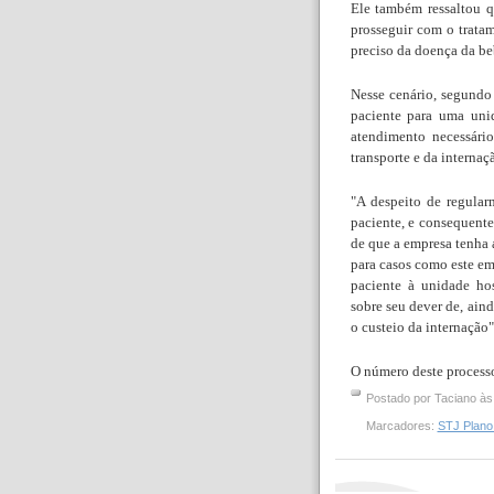
Ele também ressaltou q
prosseguir com o trata
preciso da doença da be
Nesse cenário, segundo 
paciente para uma unid
atendimento necessári
transporte e da internaç
"A despeito de regular
paciente, e consequente
de que a empresa tenha 
para casos como este em
paciente à unidade hos
sobre seu dever de, aind
o custeio da internação"
O número deste processo
Postado por
Taciano
à
Marcadores:
STJ Plano