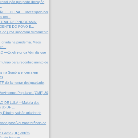
resolução que pede liberação
..
O FEDERAL —Investigada por
o em...
TRAL DE PINDORAMA:
DENTE DO POVO E...
as de juros impactam diretamente
 criada na pandemia, Mãos
re...
O —Ex-diretor da Abin diz que
.
mutirão para reconhecimento de
uz na Sombra encerra em
as
STF diz lamentar desigualdade,
 Movimentos Populares (CMP) 30
ÃO DE LULA —Maioria dos
 do DF ...
y Ribeiro, vulcão criador do
.
ona possível transferência de
.
do Gama (DF) obtém
ão de homem ...