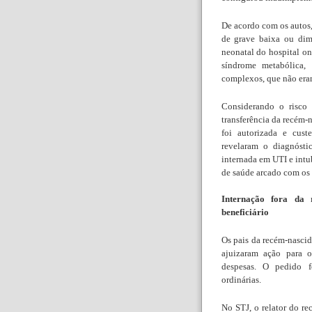
De acordo com os autos,
de grave baixa ou dim
neonatal do hospital on
síndrome metabólica,
complexos, que não eram
Considerando o risco 
transferência da recém-
foi autorizada e cust
revelaram o diagnósti
internada em UTI e intu
de saúde arcado com os 
Internação fora da 
beneficiário
Os pais da recém-nascid
ajuizaram ação para o
despesas. O pedido fo
ordinárias.
No STJ, o relator do r