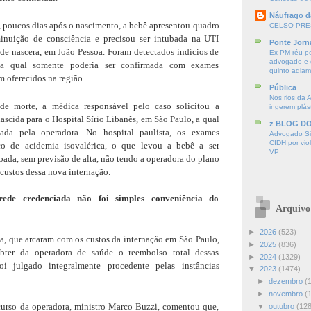
Náufrago d
 poucos dias após o nascimento, a bebê apresentou quadro
CELSO PRE
inuição de consciência e precisou ser intubada na UTI
Ponte Jorn
de nascera, em João Pessoa. Foram detectados indícios de
Ex-PM réu p
advogado e d
 a qual somente poderia ser confirmada com exames
quinto adia
 oferecidos na região.
Pública
Nos rios da 
de morte, a médica responsável pelo caso solicitou a
ingerem plás
nascida para o Hospital Sírio Libanês, em São Paulo, a qual
z BLOG D
eada pela operadora. No hospital paulista, os exames
Advogado Sir
CIDH por vio
co de acidemia isovalérica, o que levou a bebê a ser
VP
bada, sem previsão de alta, não tendo a operadora do plano
custos dessa nova internação.
rede credenciada não foi simples conveniência do
Arquivo
►
2026
(523)
a, que arcaram com os custos da internação em São Paulo,
►
2025
(836)
bter da operadora de saúde o reembolso total dessas
►
2024
(1329)
i julgado integralmente procedente pelas instâncias
▼
2023
(1474)
►
dezembro
(
►
novembro
(
ecurso da operadora, ministro Marco Buzzi, comentou que,
▼
outubro
(128