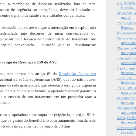
TSE declara 
cia, o reembolso de despesas realizadas fora da rede
Netto po..
amento de urgência ou emergência, deve ser limitado ao
Dia do Saci:
o entre o plano de saúde e as entidades conveniadas.
guard...
Por que paro
discussão, ele observou que a internação em hospital não
Escola...
credenciada não decorreu de mera conveniência do
Águas brasile
Câmara de g
mpossibilidade técnica de continuidade do tratamento até
agente da 
ospital conveniado – situação que foi devidamente
Chacina de A
desaparec
Líder quilom
artigo da Resolução 259 da ANS
Maranhão.
Brasil chega
pleno no..
que, nos termos do artigo 6º da
Resolução Normativa
FOLCLORE —D
acional de Saúde Suplementar (ANS), quando não houver
Iniciativa 
 não da rede assistencial, que ofereça o serviço de urgência
ENTREVISTA 
 na região do beneficiário, a operadora deverá garantir o
para conta
e e o custeio de seu tratamento em um prestador apto a
As esquerdas
imento.
combate
Racismo afe
até a mort
caso a operadora descumpra tal exigência, o artigo 9º da
AVANÇO PRO
que os gastos do beneficiário com tratamento fora da rede
de cientist
olsados integralmente, no prazo de 30 dias.
GO: operação
situação ..