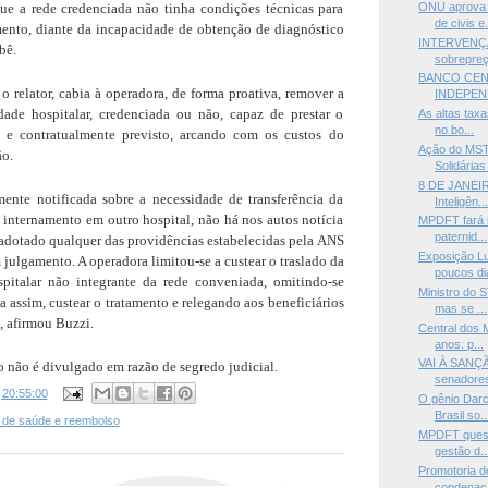
ue a rede credenciada não tinha condições técnicas para
ONU aprova 
de civis e.
mento, diante da incapacidade de obtenção de diagnóstico
INTERVENÇÃ
bê.
sobrepreç
BANCO CEN
o relator, cabia à operadora, de forma proativa, remover a
INDEPEN
ade hospitalar, credenciada ou não, capaz de prestar o
As altas tax
no bo...
o e contratualmente previsto, arcando com os custos do
Ação do MST
ão.
Solidárias 
8 DE JANEIR
mente notificada sobre a necessidade de transferência da
Inteligên..
 internamento em outro hospital, não há nos autos notícia
MPDFT fará 
paternid...
adotado qualquer das providências estabelecidas pela ANS
Exposição L
 julgamento. A operadora limitou-se a custear o traslado da
poucos di
pitalar não integrante da rede conveniada, omitindo-se
Ministro do 
a assim, custear o tratamento e relegando aos beneficiários
mas se ...
, afirmou Buzzi.
Central dos
anos: p...
VAI À SANÇ
 não é divulgado em razão de segredo judicial.
senadores
s
20:55:00
O gênio Darc
Brasil so..
 de saúde e reembolso
MPDFT questi
gestão d..
Promotoria 
condenaç