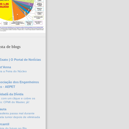
sta de blogs
xato | O Portal de Notícias
nt'Anna
a a Feira do Núcleo
sociação dos Engenheiros
as - AEPET
idadã da Dívida
a com um clique e cobre os
s: CPMI do Master, já!
auta
asileira passa mal durante
vela tumor depois de eliminada
cantil
oja do futuro no Rio