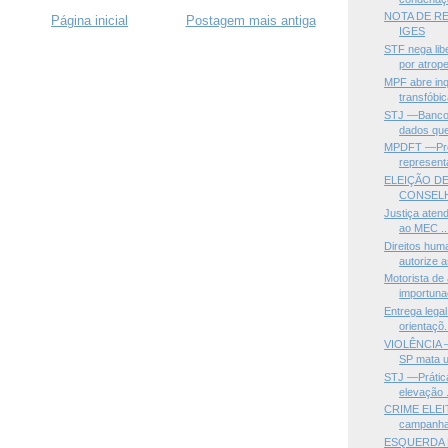
NOTA DE R
Página inicial
Postagem mais antiga
IGES
STF nega li
por atrope
MPF abre inq
transfóbic
STJ —Banco 
dados que
MPDFT —Prom
representa
ELEIÇÃO DE
CONSELH
Justiça aten
ao MEC ..
Direitos hu
autorize a
Motorista de
importunaç
Entrega lega
orientaçõ.
VIOLÊNCIA —
SP mata u
STJ —Prática 
elevação .
CRIME ELEI
campanha 
ESQUERDA N