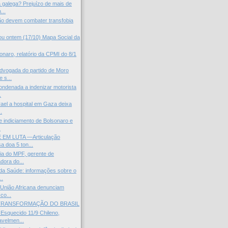
galega? Prejuízo de mais de
...
ião devem combater transfobia
u ontem (17/10) Mapa Social da
onaro, relatório da CPMI do 8/1
vogada do partido de Moro
e s...
ndenada a indenizar motorista
.
rael a hospital em Gaza deixa
.
e indiciamento de Bolsonaro e
.
EM LUTA —Articulação
 doa 5 ton...
a do MPF, gerente de
dora do...
da Saúde: informações sobre o
..
 União Africana denunciam
co...
 TRANSFORMAÇÃO DO BRASIL
squecido 11/9 Chileno,
velmen...