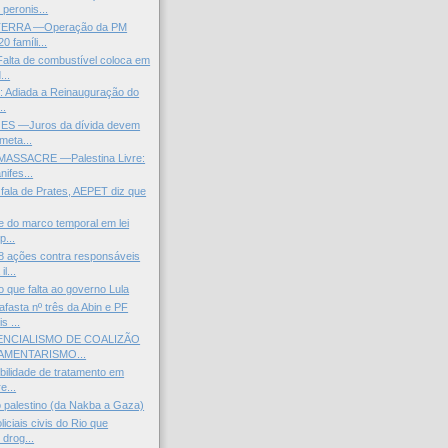
 peronis...
TERRA —Operação da PM
0 famíli...
ta de combustível coloca em
...
e: Adiada a Reinauguração do
..
ES —Juros da dívida devem
meta...
ASSACRE —Palestina Livre:
ifes...
fala de Prates, AEPET diz que
se do marco temporal em lei
p...
 ações contra responsáveis
l...
o que falta ao governo Lula
asta nº três da Abin e PF
s ...
ENCIALISMO DE COALIZÃO
AMENTARISMO...
bilidade de tratamento em
e...
 palestino (da Nakba a Gaza)
iciais civis do Rio que
drog...