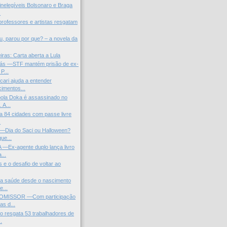
inelegíveis Bolsonaro e Braga
.
 professores e artistas resgatam
u, parou por que? – a novela da
iras: Carta aberta a Lula
ás —STF mantém prisão de ex-
P...
cari ajuda a entender
imentos...
bola Doka é assassinado no
 A...
 a 84 cidades com passe livre
.
ia do Saci ou Halloween?
que...
—Ex-agente duplo lança livro
...
 e o desafio de voltar ao
ta saúde desde o nascimento
e...
MISSOR —Com participação
as d...
 resgata 53 trabalhadores de
.