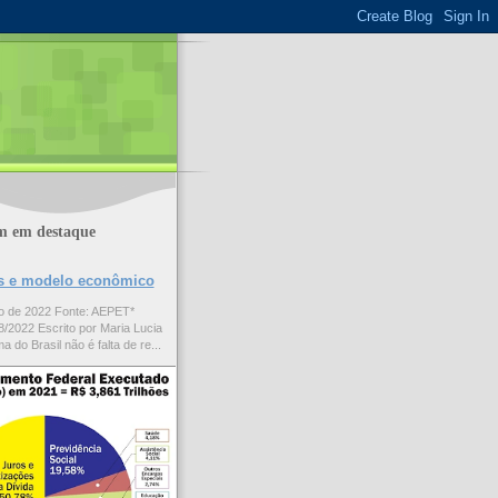
m em destaque
ões e modelo econômico
to de 2022 Fonte: AEPET*
/2022 Escrito por Maria Lucia
a do Brasil não é falta de re...