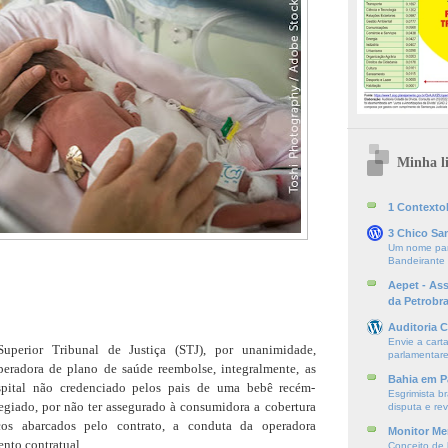
Minha li
1 ContextoE
3 Chico Sa
Um nome par
Bandeirante
Aepet - As
da Petrobr
Auditoria C
Envie a cart
perior Tribunal de Justiça (STJ), por unanimidade,
parlamentare
eradora de plano de saúde reembolse, integralmente, as
Bahia em P
spital não credenciado pelos pais de uma bebê recém-
Esgrimista br
egiado, por não ter assegurado à consumidora a cobertura
disputa e re
cos abarcados pelo contrato, a conduta da operadora
Monitor Mer
nto contratual.
Conceito de l