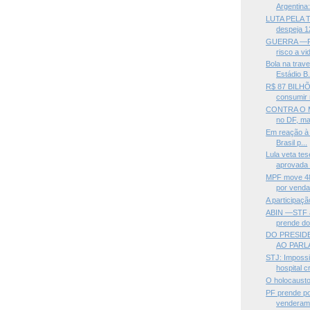
Argentina:
LUTA PELA 
despeja 12
GUERRA —Fal
risco a vid
Bola na trav
Estádio B.
R$ 87 BILHÕ
consumir 
CONTRA O M
no DF, man
Em reação à 
Brasil p...
Lula veta te
aprovada 
MPF move 48
por venda i
A participaçã
ABIN —STF af
prende doi
DO PRESID
AO PARL
STJ: Impossi
hospital cr
O holocausto
PF prende pol
venderam 