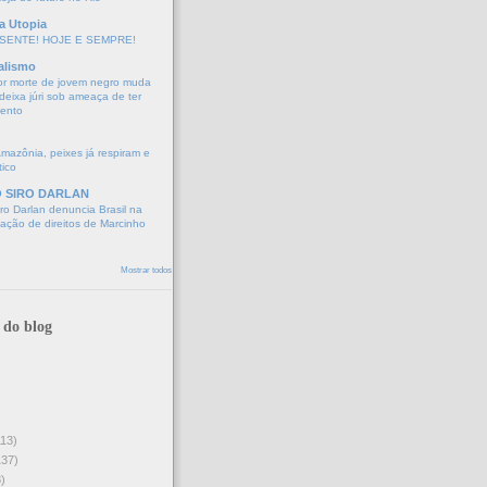
a Utopia
SENTE! HOJE E SEMPRE!
alismo
or morte de jovem negro muda
eixa júri sob ameaça de ter
mento
Amazônia, peixes já respiram e
tico
O SIRO DARLAN
o Darlan denuncia Brasil na
lação de direitos de Marcinho
Mostrar todos
 do blog
113)
137)
)