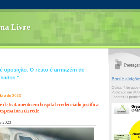
ma Livre
Postage
é oposição. O resto é armazém de
lhados."
Brasil: eleiç
Quinta, 4 de agos
Publicado em 04/08
ubro de 2023
Fattorelli O problem
e de tratamento em hospital credenciado justifica
espesa fora da rede
de 2023