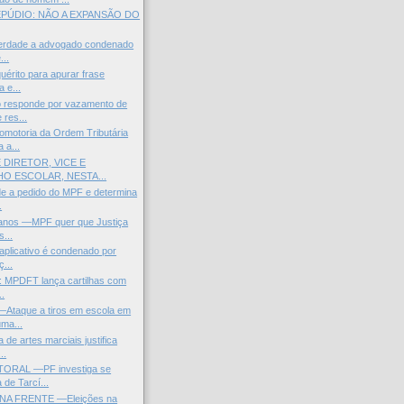
EPÚDIO: NÃO A EXPANSÃO DO
berdade a advogado condenado
...
uérito para apurar frase
a e...
responde por vazamento de
 res...
otoria da Ordem Tributária
 a...
 DIRETOR, VICE E
O ESCOLAR, NESTA...
de a pedido do MPF e determina
.
manos —MPF quer que Justiça
s...
 aplicativo é condenado por
...
l: MPDFT lança cartilhas com
..
Ataque a tiros em escola em
ma...
de artes marciais justifica
..
TORAL —PF investiga se
de Tarcí...
A FRENTE —Eleições na