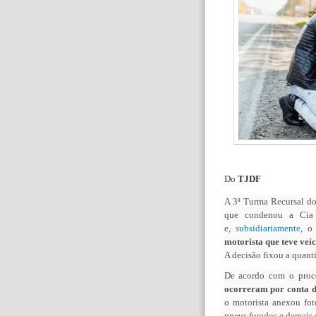
Do
TJDF
A 3ª Turma Recursal do
que condenou a Cia 
e,
subsidiariamente
, o
motorista que teve veí
A decisão fixou a quanti
De acordo com o proc
ocorreram por conta d
o motorista anexou fot
pneus furados e demais 