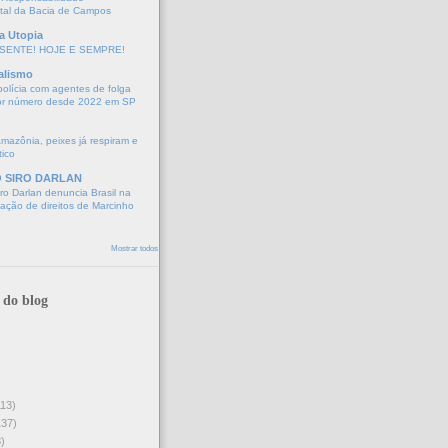
tal da Bacia de Campos
a Utopia
SENTE! HOJE E SEMPRE!
alismo
polícia com agentes de folga
or número desde 2022 em SP
Amazônia, peixes já respiram e
tico
O SIRO DARLAN
o Darlan denuncia Brasil na
lação de direitos de Marcinho
Mostrar todos
 do blog
113)
137)
)