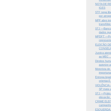
NOTA DE R
IGES
STF nega li
por atrope
MPF abre inq
transfóbic
STJ —Banco 
dados que
MPDFT —Prom
representa
ELEIÇÃO DE
CONSELH
Justiça aten
ao MEC ..
Direitos hu
autorize a
Motorista de
importunaç
Entrega lega
orientaçõ.
VIOLÊNCIA —
SP mata u
STJ —Prática 
elevação .
CRIME ELEI
campanha 
ESQUERDA N