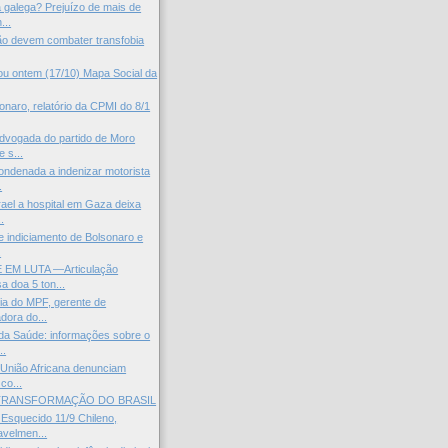
galega? Prejuízo de mais de
...
ião devem combater transfobia
u ontem (17/10) Mapa Social da
onaro, relatório da CPMI do 8/1
vogada do partido de Moro
e s...
ndenada a indenizar motorista
.
rael a hospital em Gaza deixa
.
e indiciamento de Bolsonaro e
.
EM LUTA —Articulação
 doa 5 ton...
a do MPF, gerente de
dora do...
da Saúde: informações sobre o
..
 União Africana denunciam
co...
 TRANSFORMAÇÃO DO BRASIL
squecido 11/9 Chileno,
velmen...