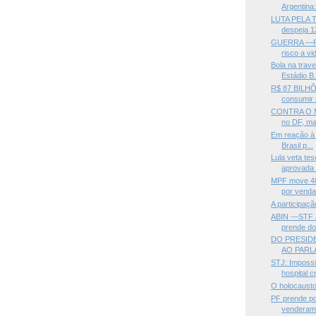
Argentina:
LUTA PELA 
despeja 12
GUERRA —Fal
risco a vid
Bola na trav
Estádio B.
R$ 87 BILHÕ
consumir 
CONTRA O M
no DF, man
Em reação à 
Brasil p...
Lula veta te
aprovada 
MPF move 48
por venda i
A participaçã
ABIN —STF af
prende doi
DO PRESID
AO PARL
STJ: Impossi
hospital cr
O holocausto
PF prende pol
venderam 