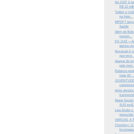
No GDF é na 
R$ 10 milh
Twitter e Un
na Inter...
MPDFT lanço
Saúde
Além de Bols
respon...
EX-JUIZ —Ad
alertou qu
Novacap é co
que teve..
Ataque de Is
pelo men..
Relatora ped
mais 60 ..
JUVENTUDE 
camponesa
Após denúnci
transporta
Mapa Social 
SUS estã.
Liga Árabe e
genocídio 
VARGAS, A
Chomksy: O E
Incompara