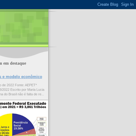
m em destaque
ões e modelo econômico
to de 2022 Fonte: AEPET*
/2022 Escrito por Maria Lucia
a do Brasil não é falta de re...