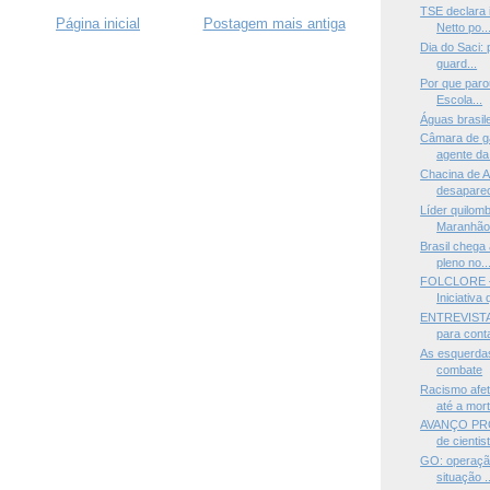
TSE declara 
Página inicial
Postagem mais antiga
Netto po..
Dia do Saci:
guard...
Por que paro
Escola...
Águas brasile
Câmara de g
agente da 
Chacina de A
desaparec
Líder quilom
Maranhão.
Brasil chega
pleno no..
FOLCLORE —D
Iniciativa 
ENTREVISTA 
para conta
As esquerdas
combate
Racismo afe
até a mort
AVANÇO PRO
de cientist
GO: operação
situação ..