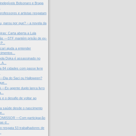
inelegíveis Bolsonaro e Braga
.
 professores e artistas resgatam
u, parou por que? – a novela da
iras: Carta aberta a Lula
ás —STF mantém prisão de ex-
P...
cari ajuda a entender
imentos...
bola Doka é assassinado no
 A...
 a 84 cidades com passe livre
.
ia do Saci ou Halloween?
que...
—Ex-agente duplo lança livro
...
 e o desafio de voltar ao
ta saúde desde o nascimento
e...
MISSOR —Com participação
as d...
 resgata 53 trabalhadores de
.