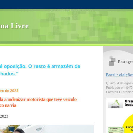
ma Livre
Postage
é oposição. O resto é armazém de
lhados."
Brasil: eleiç
Quinta, 4 de agos
Publicado em 04/08
bro de 2023
Fattorelli O problem
 a indenizar motorista que teve veículo
co na via
 2023