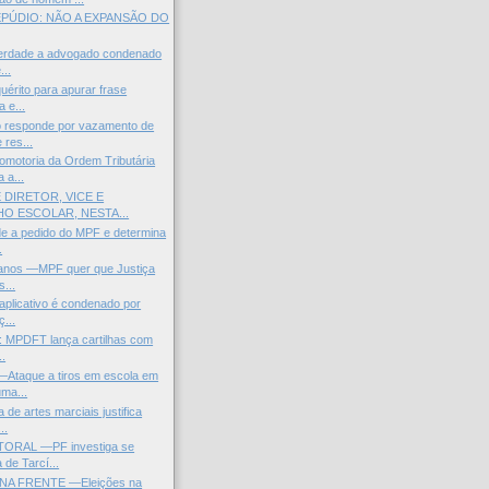
EPÚDIO: NÃO A EXPANSÃO DO
berdade a advogado condenado
...
uérito para apurar frase
a e...
responde por vazamento de
 res...
otoria da Ordem Tributária
 a...
 DIRETOR, VICE E
O ESCOLAR, NESTA...
de a pedido do MPF e determina
.
manos —MPF quer que Justiça
s...
 aplicativo é condenado por
...
l: MPDFT lança cartilhas com
..
Ataque a tiros em escola em
ma...
de artes marciais justifica
..
TORAL —PF investiga se
de Tarcí...
A FRENTE —Eleições na