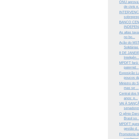
ONU aprova 
de civis e.
INTERVENÇÃ
sobrepreç
BANCO CEN
INDEPEN
As altas tax
no bo...
Ação do MST
Solidárias 
8 DE JANEIR
Inteligên..
MPDFT fará 
paternid...
Exposição L
poucos di
Ministro do 
mas se ...
Central dos
anos: p...
VAI À SANÇ
senadores
O gênio Darc
Brasil so..
MPDFT questi
gestão d..
Promotoria 
condenaç