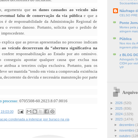
Socioambien
so, argumenta que
os danos causados ao veículo não
Náufrago d
ventual falta de conservação da via pública
e que a
CELSO PRE
ços é de responsabilidade da Administração Regional de
Ponte Jorn
eu o evento danoso. Portanto, solicita que o pedido de
Mortes pela 
atingem mai
o improcedente.
Pública
o explica que as provas apresentadas no processo indicam
Nos rios da 
 ao veículo decorreram da “abertura significativa na
ingerem plás
confere responsabilização ao Estado por ato omissivo.
z BLOG D
o conseguiu apontar qualquer causa que exclua sua
Advogado Sir
CIDH por vio
e atribua a terceiros culpa exclusiva. Portanto, para os
VP
deve ser mantida “tendo em vista a comprovada existência
a, decorrente da devida e necessária manutenção por parte
Arquivo
 o processo
: 0705508-60.2023.8.07.0016
►
2026
(520)
►
2025
(836)
s
19:03:00
►
2024
(1329)
▼
2023
(1474)
cap condenada a indenizar por buraco na via
►
dezembro
(
►
novembro
(
▼
outubro
(128