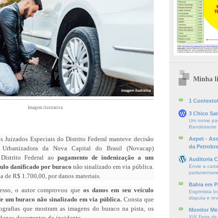
Minha li
1 ContextoE
Imagem ilustrativa
3 Chico Sa
Um nome par
Bandeirante
s Juizados Especiais do Distrito Federal manteve decisão
Aepet - As
da Petrobr
Urbanizadora da Nova Capital do Brasil (Novacap)
 Distrito Federal ao
pagamento de indenização a um
Auditoria C
culo danificado por buraco
não sinalizado em via pública.
Envie a cart
parlamentare
a de R$ 1.700,00, por danos materiais.
Bahia em P
esso, o autor comprovou que
os danos em seu veículo
Esgrimista br
disputa e re
e um buraco não sinalizado em via pública.
Consta que
ografias que mostram as imagens do buraco na pista, os
Monitor Mer
danos decorrentes do incidente.
XIX Feira de