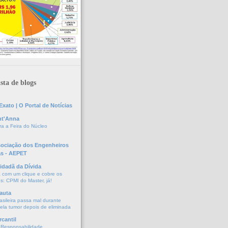
sta de blogs
xato | O Portal de Notícias
nt'Anna
a a Feira do Núcleo
sociação dos Engenheiros
as - AEPET
idadã da Dívida
a com um clique e cobre os
s: CPMI do Master, já!
auta
asileira passa mal durante
vela tumor depois de eliminada
cantil
 Responsabilidade