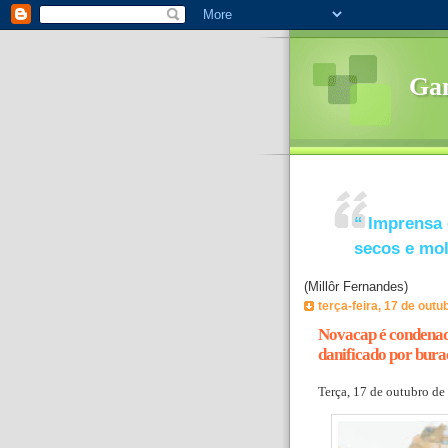
Ga
“
Imprensa 
secos e mo
(Millôr Fernandes)
terça-feira, 17 de outu
Novacap é condenada
danificado por bura
Terça, 17 de outubro de