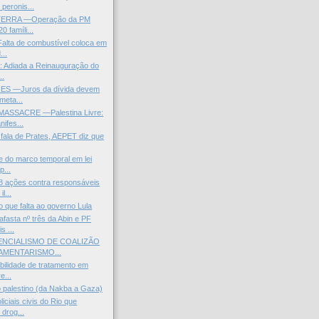
 peronis...
TERRA —Operação da PM
0 famíli...
ta de combustível coloca em
...
e: Adiada a Reinauguração do
..
ES —Juros da dívida devem
meta...
ASSACRE —Palestina Livre:
ifes...
fala de Prates, AEPET diz que
se do marco temporal em lei
p...
 ações contra responsáveis
l...
o que falta ao governo Lula
asta nº três da Abin e PF
s ...
ENCIALISMO DE COALIZÃO
AMENTARISMO...
bilidade de tratamento em
e...
 palestino (da Nakba a Gaza)
iciais civis do Rio que
drog...