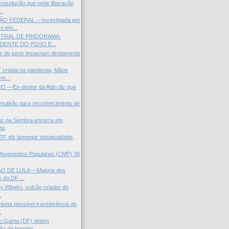
resolução que pede liberação
..
O FEDERAL —Investigada por
o em...
TRAL DE PINDORAMA:
DENTE DO POVO E...
as de juros impactam diretamente
 criada na pandemia, Mãos
re...
O —Ex-diretor da Abin diz que
.
mutirão para reconhecimento de
uz na Sombra encerra em
as
STF diz lamentar desigualdade,
 Movimentos Populares (CMP) 30
ÃO DE LULA —Maioria dos
 do DF ...
y Ribeiro, vulcão criador do
.
ona possível transferência de
.
do Gama (DF) obtém
ão de homem ...