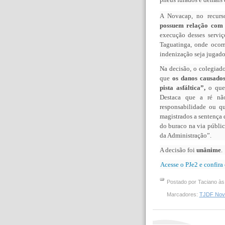
A Novacap, no recur
possuem relação com e
execução desses servi
Taguatinga, onde ocorr
indenização seja jugad
Na decisão, o colegiad
que
os danos causados
pista asfáltica”,
o que 
Destaca que a ré nã
responsabilidade ou qu
magistrados a sentença 
do buraco na via públic
da Administração”.
A decisão foi
unânime
.
Acesse o PJe2 e confira
Postado por
Taciano
à
Marcadores:
TJDF Nova