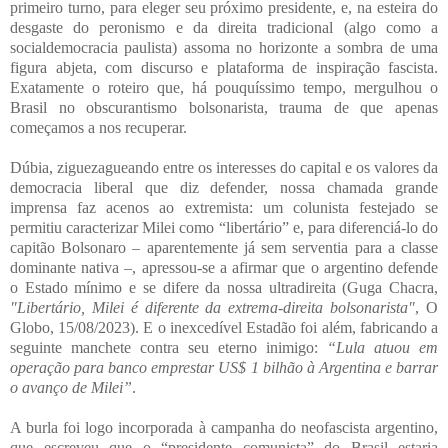
primeiro turno, para eleger seu próximo presidente, e, na esteira do
desgaste do peronismo e da direita tradicional (algo como a
socialdemocracia paulista) assoma no horizonte a sombra de uma
figura abjeta, com discurso e plataforma de inspiração fascista.
Exatamente o roteiro que, há pouquíssimo tempo, mergulhou o
Brasil no obscurantismo bolsonarista, trauma de que apenas
começamos a nos recuperar.
Dúbia, ziguezagueando entre os interesses do capital e os valores da
democracia liberal que diz defender, nossa chamada grande
imprensa faz acenos ao extremista: um colunista festejado se
permitiu caracterizar Milei como “libertário” e, para diferenciá-lo do
capitão Bolsonaro – aparentemente já sem serventia para a classe
dominante nativa –, apressou-se a afirmar que o argentino defende
o Estado mínimo e se difere da nossa ultradireita (Guga Chacra,
"Libertário, Milei é diferente da extrema-direita bolsonarista"
, O
Globo, 15/08/2023). E o inexcedível Estadão foi além, fabricando a
seguinte manchete contra seu eterno inimigo:
“Lula atuou em
operação para banco emprestar US$ 1 bilhão à Argentina e barrar
o avanço de Milei”
.
A burla foi logo incorporada à campanha do neofascista argentino,
que escreveu que o “presidente comunista” do Brasil estaria