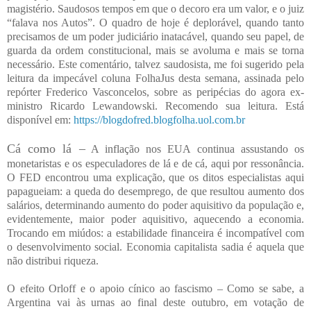
magistério. Saudosos tempos em que o decoro era um valor, e o juiz
“falava nos Autos”. O quadro de hoje é deplorável, quando tanto
precisamos de um poder judiciário inatacável, quando seu papel, de
guarda da ordem constitucional, mais se avoluma e mais se torna
necessário. Este comentário, talvez saudosista, me foi sugerido pela
leitura da impecável coluna FolhaJus desta semana, assinada pelo
repórter Frederico Vasconcelos, sobre as peripécias do agora ex-
ministro Ricardo Lewandowski. Recomendo sua leitura. Está
disponível em:
https://blogdofred.blogfolha.uol.com.br
Cá como lá –
A inflação nos EUA continua assustando os
monetaristas e os especuladores de lá e de cá, aqui por ressonância.
O FED encontrou uma explicação, que os ditos especialistas aqui
papagueiam: a queda do desemprego, de que resultou aumento dos
salários, determinando aumento do poder aquisitivo da população e,
evidentemente, maior poder aquisitivo, aquecendo a economia.
Trocando em miúdos: a estabilidade financeira é incompatível com
o desenvolvimento social. Economia capitalista sadia é aquela que
não distribui riqueza.
O efeito Orloff e o apoio cínico ao fascismo – Como se sabe, a
Argentina vai às urnas ao final deste outubro, em votação de