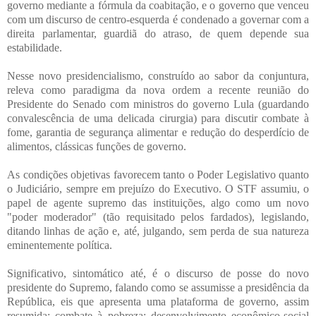
governo mediante a fórmula da coabitação, e o governo que venceu
com um discurso de centro-esquerda é condenado a governar com a
direita parlamentar, guardiã do atraso, de quem depende sua
estabilidade.
Nesse novo presidencialismo, construído ao sabor da conjuntura,
releva como paradigma da nova ordem a recente reunião do
Presidente do Senado com ministros do governo Lula (guardando
convalescência de uma delicada cirurgia) para discutir combate à
fome, garantia de segurança alimentar e redução do desperdício de
alimentos, clássicas funções de governo.
As condições objetivas favorecem tanto o Poder Legislativo quanto
o Judiciário, sempre em prejuízo do Executivo. O STF assumiu, o
papel de agente supremo das instituições, algo como um novo
"poder moderador" (tão requisitado pelos fardados), legislando,
ditando linhas de ação e, até, julgando, sem perda de sua natureza
eminentemente política.
Significativo, sintomático até, é o discurso de posse do novo
presidente do Supremo, falando como se assumisse a presidência da
República, eis que apresenta uma plataforma de governo, assim
resumida: combate à pobreza; desenvolvimento econômico-social