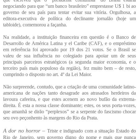
negociando para que “um banco brasileiro” emprestasse U$ 1 bi ao
governo de seu país para tentar evitar sua vitória. Orgulhosa, a
editora-executiva de política do declinante jornalão (hoje um
tabloide), comemorou a façanha.
Na realidade, a instituição financeira em questão é o Banco de
Desarrollo de América Latina y el Caribe (CAF), e o empréstimo
em referência foi aprovado por 19 dos 21 votos. Se o Brasil se
valeu de sua influência no colegiado para apoiar um de seus
principais parceiros estratégicos (a segunda maior economia, e o
terceiro país mais populoso da região), fez muito bem – de resto,
cumprindo o disposto no art. 4º da Lei Maior.
Não surpreende, contudo, que a criação de uma comunidade latino-
americana de nações tanto desagrade aos atrasados herdeiros da
lavoura cafeeira, e que estes acenem ao novo bufão da extrema-
direita. É esta a nossa classe dominante; estes, os seus porta-vozes,
que amanhã se dirão “perplexos” se a serpente do fascismo chocar
seu ovo peçonhento às margens do Rio da Prata.
A dor no horror –
Triste e indignado com a situação Estado do
Rio de Janeiro, sem governo digno do nome e mais que nunca