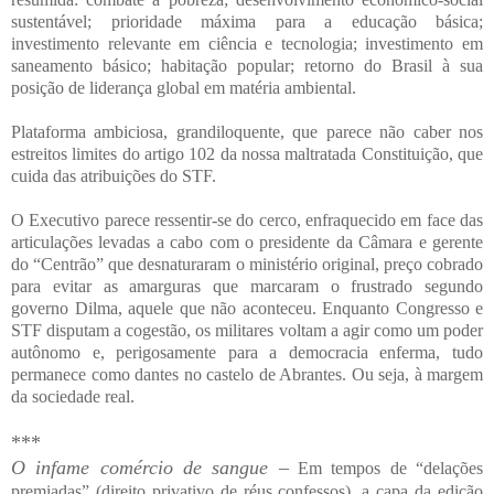
sustentável; prioridade máxima para a educação básica;
investimento relevante em ciência e tecnologia; investimento em
saneamento básico; habitação popular; retorno do Brasil à sua
posição de liderança global em matéria ambiental.
Plataforma ambiciosa, grandiloquente, que parece não caber nos
estreitos limites do artigo 102 da nossa maltratada Constituição, que
cuida das atribuições do STF.
O Executivo parece ressentir-se do cerco, enfraquecido em face das
articulações levadas a cabo com o presidente da Câmara e gerente
do “Centrão” que desnaturaram o ministério original, preço cobrado
para evitar as amarguras que marcaram o frustrado segundo
governo Dilma, aquele que não aconteceu. Enquanto Congresso e
STF disputam a cogestão, os militares voltam a agir como um poder
autônomo e, perigosamente para a democracia enferma, tudo
permanece como dantes no castelo de Abrantes. Ou seja, à margem
da sociedade real.
***
O infame comércio de sangue –
Em tempos de “delações
premiadas” (direito privativo de réus confessos), a capa da edição