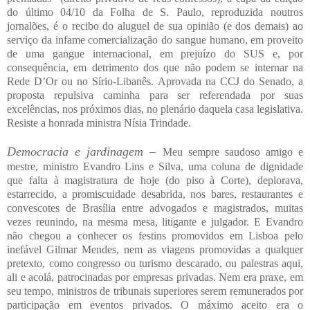
do último 04/10 da Folha de S. Paulo, reproduzida noutros
jornalões, é o recibo do aluguel de sua opinião (e dos demais) ao
serviço da infame comercialização do sangue humano, em proveito
de uma gangue internacional, em prejuízo do SUS e, por
consequência, em detrimento dos que não podem se internar na
Rede D’Or ou no Sírio-Libanês. Aprovada na CCJ do Senado, a
proposta repulsiva caminha para ser referendada por suas
excelências, nos próximos dias, no plenário daquela casa legislativa.
Resiste a honrada ministra Nísia Trindade.
Democracia e jardinagem –
Meu sempre saudoso amigo e
mestre, ministro Evandro Lins e Silva, uma coluna de dignidade
que falta à magistratura de hoje (do piso à Corte), deplorava,
estarrecido, a promiscuidade desabrida, nos bares, restaurantes e
convescotes de Brasília entre advogados e magistrados, muitas
vezes reunindo, na mesma mesa, litigante e julgador. E Evandro
não chegou a conhecer os festins promovidos em Lisboa pelo
inefável Gilmar Mendes, nem as viagens promovidas a qualquer
pretexto, como congresso ou turismo descarado, ou palestras aqui,
ali e acolá, patrocinadas por empresas privadas. Nem era praxe, em
seu tempo, ministros de tribunais superiores serem remunerados por
participação em eventos privados. O máximo aceito era o