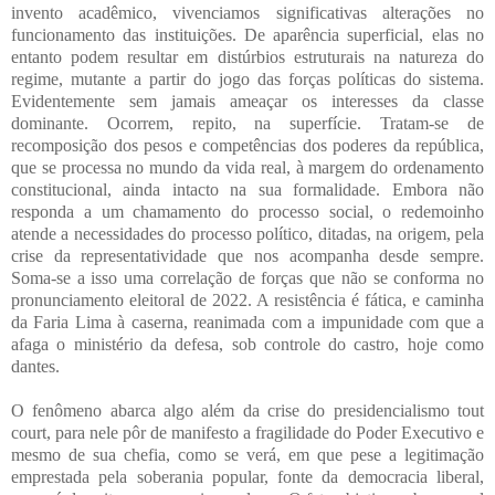
invento acadêmico, vivenciamos significativas alterações no
funcionamento das instituições. De aparência superficial, elas no
entanto podem resultar em distúrbios estruturais na natureza do
regime, mutante a partir do jogo das forças políticas do sistema.
Evidentemente sem jamais ameaçar os interesses da classe
dominante. Ocorrem, repito, na superfície. Tratam-se de
recomposição dos pesos e competências dos poderes da república,
que se processa no mundo da vida real, à margem do ordenamento
constitucional, ainda intacto na sua formalidade. Embora não
responda a um chamamento do processo social, o redemoinho
atende a necessidades do processo político, ditadas, na origem, pela
crise da representatividade que nos acompanha desde sempre.
Soma-se a isso uma correlação de forças que não se conforma no
pronunciamento eleitoral de 2022. A resistência é fática, e caminha
da Faria Lima à caserna, reanimada com a impunidade com que a
afaga o ministério da defesa, sob controle do castro, hoje como
dantes.
O fenômeno abarca algo além da crise do presidencialismo tout
court, para nele pôr de manifesto a fragilidade do Poder Executivo e
mesmo de sua chefia, como se verá, em que pese a legitimação
emprestada pela soberania popular, fonte da democracia liberal,