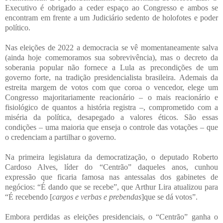
Executivo é obrigado a ceder espaço ao Congresso e ambos se
encontram em frente a um Judiciário sedento de holofotes e poder
político.
Nas eleições de 2022 a democracia se vê momentaneamente salva
(ainda hoje comemoramos sua sobrevivência), mas o decreto da
soberania popular não fornece a Lula as precondições de um
governo forte, na tradição presidencialista brasileira. Ademais da
estreita margem de votos com que coroa o vencedor, elege um
Congresso majoritariamente reacionário – o mais reacionário e
fisiológico de quantos a história registra –, comprometido com a
miséria da política, desapegado a valores éticos. São essas
condições – uma maioria que enseja o controle das votações – que
o credenciam a partilhar o governo.
Na primeira legislatura da democratização, o deputado Roberto
Cardoso Alves, líder do “Centrão” daqueles anos, cunhou
expressão que ficaria famosa nas antessalas dos gabinetes de
negócios: “É dando que se recebe”, que Arthur Lira atualizou para
“É recebendo [
cargos e verbas e prebendas
]que se dá votos”.
Embora perdidas as eleições presidenciais, o “Centrão” ganha o