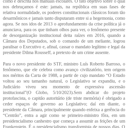
como é descrita nos manuais escolares. O fato objetivo sobre o qual
nos debruçamos é este: jamais, na república em suas fases de
relativa normalidade, os poderes constitucionais clássicos foram tão
desarmônicos e jamais tanto disputaram entre si a hegemonia, como
agora. Se nos idos de 2013 o aprofundamento da crise política já o
anunciava, para os que tinham olhos para ver, o fenômeno presente
de desorganização institucional deita raízes em 2016, quando a
Câmara dos Deputados, sob o comando de um meliante, logrou
paralisar o Executivo e, afinal, cassar o mandato legítimo e legal da
presidente Dilma Rousseff, a pretexto de um crime ausente.
Para o novo presidente do STF, ministro Luís Roberto Barroso, o
fenômeno, que ele celebra como avanço civilizatório, tem origem
nos méritos da Carta de 1988, a partir de cujo mandato “O Estado
voltou ao seu tamanho natural, o Legislativo se expandiu, e o
Judiciário viveu seu momento de expressiva ascensão
institucional”(O Globo, 5/10/2023).Sem abdicar do projeto
protofascista, o capitão autoritário (de triste memória) é obrigado a
ceder espaços de governo ao Legislativo; daí em diante, o
presidente da Câmara, principalmente quando enfeixa a gerência do
“Centrão”, entra a agir como se primeiro-ministro fôra, em um
presidencialismo canhestro que começa a assumir as feições de um
Frankenstein. É o presidencialismo transformista de nossos dias. O