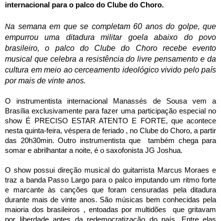
internacional para o palco do Clube do Choro.
a semana em que se completam 60 anos do golpe, que
N
empurrou uma ditadura militar goela abaixo do povo
brasileiro, o palco do Clube do Choro recebe evento
musical que celebra a resistência do livre pensamento e da
cultura em meio ao cerceamento ideológico vivido pelo país
por mais de vinte anos.
O instrumentista internacional Manassés de Sousa vem a
Brasília exclusivamente para fazer uma participação especial no
show É PRECISO ESTAR ATENTO E FORTE, que acontece
nesta quinta-feira, véspera de feriado , no Clube do Choro, a partir
das 20h30min. Outro instrumentista que também chega para
somar e abrilhantar a noite, é o saxofonista JG Joshua.
O show possui direção musical do guitarrista Marcus Moraes e
traz a banda Passo Largo para o palco imputando um ritmo forte
e marcante às canções que foram censuradas pela ditadura
durante mais de vinte anos. São músicas bem conhecidas pela
maioria dos brasileiros , entoadas por multidões que gritavam
por liberdade antes da redemocratização do país. Entre elas