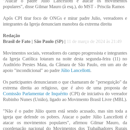
"Atacar o padre Júlio Lancellotti é atacar os movimentos
populares", disse Gilmar Mauro (à esq.), do MST - Priscila Ramos
Após CPI tirar foco de ONGs e mirar padre Julio, vereadores e
integrantes da Igreja denunciam manobra da extrema direita
Redação
Brasil de Fato | São Paulo (SP) |
11 de março de 2024 às 21:49
Movimentos sociais, vereadores do campo progressista e integrantes
da Igreja Católica lotaram na noite desta segunda-feira (11) no
Auditório Prestes Maia, da Câmara de São Paulo, em um ato de
apoio "incondicional" ao padre
Júlio Lancellotti
.
Os participantes denunciaram o que chamaram de "perseguição" da
extrema direita ao religioso, que é alvo de uma proposta de
Comissão Parlamentar de Inquérito
(CPI) de iniciativa do vereador
Rubinho Nunes (União), ligado ao Movimento Brasil Livre (MBL).
"Não é o padre Júlio quem está sendo acusado, mas sim toda a
igreja que defende os pobres. Atacar o padre Júlio Lancellotti é
atacar os movimentos populares", afirmou Gilmar Mauro, da
coordenação nacional do Movimentos dos Trabalhadores Rurais