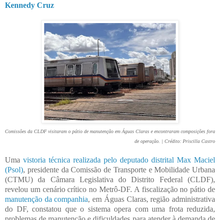
Kenned
y Cruz
Comissões da CLDF visitaram o pátio de manutenção em Águas Claras e encontraram composições fora
de operação. | Crédito: Priscilla Castro
Uma
vistoria técnica realizada pelo deputado distrital Max Maciel
(Psol)
, presidente da Comissão de Transporte e Mobilidade Urbana
(CTMU) da Câmara Legislativa do Distrito Federal (CLDF),
revelou um cenário crítico no Metrô-DF. A fiscalização no pátio de
manutenção da companhia
, em Águas Claras, região administrativa
do DF, constatou que o sistema opera com uma frota reduzida,
problemas de manutenção e dificuldades para atender à demanda de