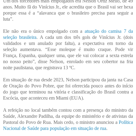
Um dos torcedores mais empolgados era Nelson Ortiz Mello, de 49
anos. Muito fã do Vinícius Jr., ele acredita que o Brasil vai ser hexa
porque essa é a “alavanca que o brasileiro precisa para seguir a
luta”.
Ele não era o único empolgado com a
atuação do camisa 7 da
seleção brasileira
. A cada um dos três gols de Vinícius Jr. (dois
validados e um anulado por falta), a expectativa em torno da
seleção aumentava. “Esse moleque é muito craque. Pode vir
França, Espanha, qualquer uma, que ele vai colocar a sexta estrela
no nosso peito”, disse Nelson, enrolado em seu cobertor na fria
noite paulistana, que registrava 13 ºC.
Em situação de rua desde 2023, Nelson participou da janta na Casa
de Oração do Povo Pobre, que foi oferecida pouco antes do início
do jogo que terminou na vitória e classificação do Brasil contra a
Escócia, que aconteceu em Miami (EUA).
A refeição no local também contou com a presença do ministro da
Saúde, Alexandre Padilha, da equipe do ministério e de ativistas da
Pastoral do Povo de Rua. Mais cedo, o ministro anunciou a
Política
Nacional de Saúde para população em situação de rua
.