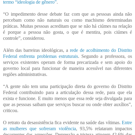
termo “ideologia de gênero”
.
“O impedimento desse debate faz com que as pessoas ainda não
percebam como não naturais ou como machismo determinadas
práticas. Muitas pessoas acreditam que se não há ciúmes na relação
é porque a pessoa não gosta, o que é mentira, pois ciúmes é
controle”, considerou.
Além das barreiras ideológicas, a
rede de acolhimento do Distrito
Federal enfrenta problemas estruturais
. Segundo a professora, os
serviços existentes operam de forma precarizada e sem apoio do
governo local para funcionar de maneira acessível nas diferentes
regiões administrativas.
“A gente não tem uma participação direta do governo do Distrito
Federal contribuindo para a articulação dessa rede, para que ela
exista e funcione. E muito menos que essa rede seja divulgada para
que as pessoas saibam que serviços buscar ou onde obter auxílios”,
criticou.
O retrato da desassistência fica evidente na saúde das vítimas.
Entre
as mulheres que sofreram violência
, 93,5% relataram impactos
decorrentes das agressões. Depressão e tristeza atingem 42,6% das