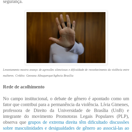
segurança.
Levantamento mostra avanço de agressões silenciosas e dificuldade de reconhecimento da violência entre
mulheres. Crédito: Geovana Albuquerque/Agência Brasília
Rede de acolhimento
No campo institucional, o debate de gênero é apontado como um
fator que contribui para a permanência da violência. Lívia Gimenes,
professora de Direito da Universidade de Brasília (UnB) e
integrante do movimento Promotoras Legais Populares (PLP),
observa que
grupos de extrema direita têm dificultado discussões
sobre masculinidades e desigualdades de gênero ao associá-las ao