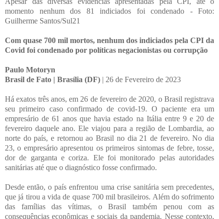
Apesar das diversas evidências apresentadas pela CPI, até o
momento nenhum dos 81 indiciados foi condenado - Foto:
Guilherme Santos/Sul21
Com quase 700 mil mortos, nenhum dos indiciados pela CPI da
Covid foi condenado por políticas negacionistas ou corrupção
Paulo Motoryn
Brasil de Fato | Brasília (DF)
| 26 de Fevereiro de 2023
Há exatos três anos, em 26 de fevereiro de 2020, o Brasil registrava
seu primeiro caso confirmado de covid-19. O paciente era um
empresário de 61 anos que havia estado na Itália entre 9 e 20 de
fevereiro daquele ano. Ele viajou para a região de Lombardia, ao
norte do país, e retornou ao Brasil no dia 21 de fevereiro. No dia
23, o empresário apresentou os primeiros sintomas de febre, tosse,
dor de garganta e coriza. Ele foi monitorado pelas autoridades
sanitárias até que o diagnóstico fosse confirmado.
Desde então, o país enfrentou uma crise sanitária sem precedentes,
que já tirou a vida de quase 700 mil brasileiros. Além do sofrimento
das famílias das vítimas, o Brasil também penou com as
consequências econômicas e sociais da pandemia. Nesse contexto,