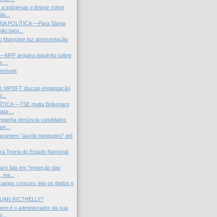
a indígenas e liminar sobre
o...
A POLÍTICA —Para Sâmia
ão bast...
lo Marquine faz apresentação
MPF arquiva inquérito sobre
 ...
omóveis
l: MPDFT discute implantação
...
TICA —TSE multa Bolsonaro
ata ...
mpanha denúncia candidatos
am...
arantem "auxílio banqueiro" até
ra Teoria do Estado Nacional:
ro fala em "proteção das
, ma...
 campo cresceu: leia os dados e
JUAN RICTHELLY?
em é o administrador da sua
...