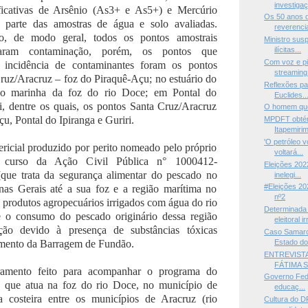
investigaç
ificativas de Arsênio (As3+ e As5+) e Mercúrio
Os 50 anos d
parte das amostras de água e solo avaliadas.
reverencia
io, de modo geral, todos os pontos amostrais
Ministro sus
ntaram contaminação, porém, os pontos que
ilícitas...
Com voz e pia
 incidência de contaminantes foram os pontos
streaming 
ruz/Aracruz – foz do Piraquê-Açu; no estuário do
Reflexões pa
ão marinha da foz do rio Doce; em Pontal do
Euclides..
i, dentre os quais, os pontos Santa Cruz/Aracruz
O homem que
, Pontal do Ipiranga e Guriri.
MPDFT obtém
Itapemirim
'O petróleo v
ericial produzido por perito nomeado pelo próprio
voltará...
o curso da Ação Civil Pública n° 1000412-
Eleições 202
que trata da segurança alimentar do pescado no
inelegi...
#Eleições 20
as Gerais até a sua foz e a região marítima no
nº2
s produtos agropecuários irrigados com água do rio
Determinada
 o consumo do pescado originário dessa região
eleitoral ir
ção devido à presença de substâncias tóxicas
Caso Samarco
imento da Barragem de Fundão.
Estado do 
ENTREVIST
FÁTIMA S
amento feito para acompanhar o programa do
Governo Fede
, que atua na foz do rio Doce, no município de
educaç...
 costeira entre os municípios de Aracruz (rio
Cultura do 