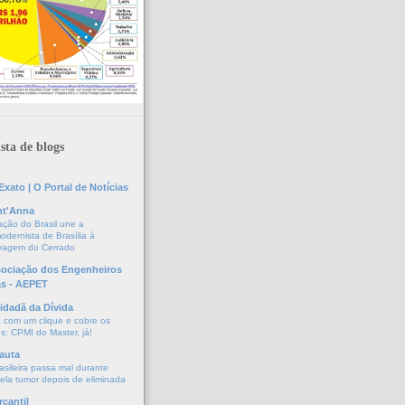
sta de blogs
xato | O Portal de Notícias
nt'Anna
ação do Brasil une a
odernista de Brasília à
lvagem do Cerrado
sociação dos Engenheiros
as - AEPET
idadã da Dívida
a com um clique e cobre os
s: CPMI do Master, já!
auta
asileira passa mal durante
vela tumor depois de eliminada
cantil