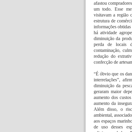
afastou compradores
um todo. Esse me
visitavam a região 
estrutura de comérci
informações obtidas 
há atividade agrope
diminuição da produ
perda de locais 
contaminação, culm
redução do extrativ
confecção de artesan
“É óbvio que os dan
interrelações”, af
diminuição da pesc
geraram maior depe
aumento dos custos 
aumento da insegura
Além disso, o ris
ambiental, associado
aos espaços marinhos
de uso desses espa