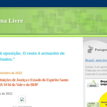
ma Livre
Postage
é oposição. O resto é armazém de
lhados."
Brasil: eleiç
Quinta, 4 de agos
Publicado em 04/08
setembro de 2022
Fattorelli O problem
uições de Justiça e Estado do Espírito Santo
$ 10 bi da Vale e da BHP
o de 2022