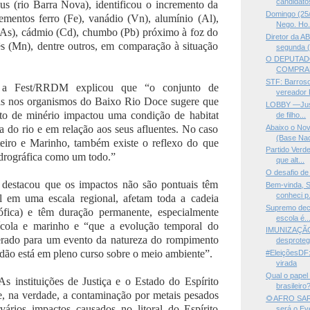
candidato
s (rio Barra Nova), identificou o incremento da
Domingo (25/
ementos ferro (Fe), vanádio (Vn), alumínio (Al),
Nego. Ho.
 (As), cádmio (Cd), chumbo (Pb) próximo à foz do
Diretor da AB
 (Mn), dentre outros, em comparação à situação
segunda (
O DEPUTAD
COMPRAN
STF: Barroso
 a Fest/RRDM explicou que “o conjunto de
vereador 
as nos organismos do Baixo Rio Doce sugere que
LOBBY —Justi
to de minério impactou uma condição de habitat
de filho...
Abaixo o No
a do rio e em relação aos seus afluentes. No caso
(Base Naci
eiro e Marinho, também existe o reflexo do que
Partido Verde
idrográfica como um todo.”
que alt...
O desafio de
a destacou que os impactos não são pontuais têm
Bem-vinda, S
conheci p.
l em uma escala regional, afetam toda a cadeia
Supremo deci
rófica) e têm duração permanente, especialmente
escola é..
ícola e marinho e “que a evolução temporal do
IMUNIZAÇÃO
rado para um evento da natureza do rompimento
desproteg
ão está em pleno curso sobre o meio ambiente”.
#EleiçõesDF
virada
Qual o papel
As instituições de Justiça e o Estado do Espírito
brasileiro
, na verdade, a contaminação por metais pesados
🌻AFRO SARA
ários impactos causados no litoral do Espírito
será o Eve