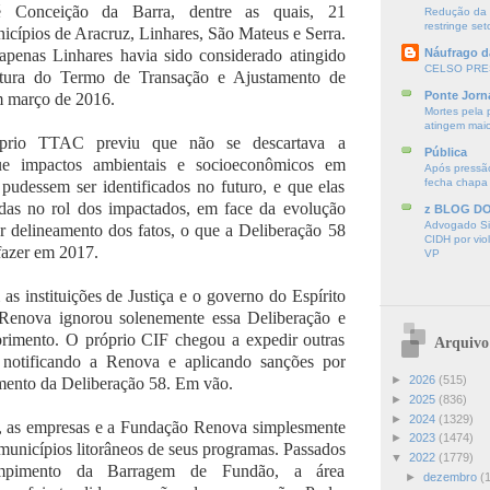
 Conceição da Barra, dentre as quais, 21
Redução da S
restringe seto
icípios de Aracruz, Linhares, São Mateus e Serra.
apenas Linhares havia sido considerado atingido
Náufrago d
CELSO PRE
atura do Termo de Transação e Ajustamento de
Ponte Jorn
 março de 2016.
Mortes pela 
atingem mai
prio TTAC previu que não se descartava a
Pública
que impactos ambientais e socioeconômicos em
Após pressão
fecha chapa
pudessem ser identificados no futuro, e que elas
ídas no rol dos impactados, em face da evolução
z BLOG D
Advogado Sir
r delineamento dos fatos, o que a Deliberação 58
CIDH por vio
fazer em 2017.
VP
s instituições de Justiça e o governo do Espírito
Renova ignorou solenemente essa Deliberação e
rimento. O próprio CIF chegou a expedir outras
Arquivo
s notificando a Renova e aplicando sanções por
►
2026
(515)
ento da Deliberação 58. Em vão.
►
2025
(836)
►
2024
(1329)
, as empresas e a Fundação Renova simplesmente
►
2023
(1474)
municípios litorâneos de seus programas. Passados
▼
2022
(1779)
mpimento da Barragem de Fundão, a área
►
dezembro
(