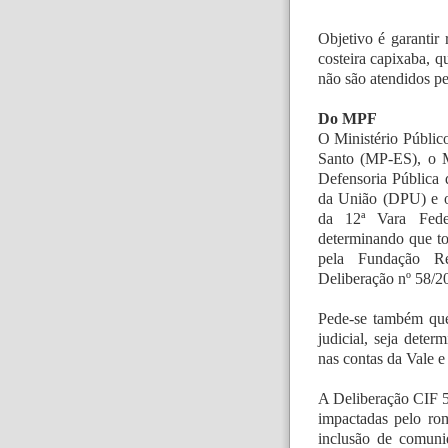
Objetivo é garantir
costeira capixaba, q
não são atendidos p
Do MPF
O Ministério Públic
Santo (MP-ES), o M
Defensoria Pública 
da União (DPU) e o 
da 12ª Vara Fede
determinando que to
pela Fundação Re
Deliberação nº 58/20
Pede-se também que
judicial, seja dete
nas contas da Vale e
A Deliberação CIF 58
impactadas pelo ro
inclusão de comunid