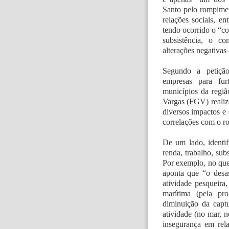
Santo pelo rompime
relações sociais, en
tendo ocorrido o “c
subsistência, o c
alterações negativas
Segundo a petição,
empresas para fur
municípios da regiã
Vargas (FGV) realiz
diversos impactos e 
correlações com o 
De um lado, identif
renda, trabalho, subs
Por exemplo, no que 
aponta que “o desas
atividade pesqueira,
marítima (pela pro
diminuição da captu
atividade (no mar, n
insegurança em rel