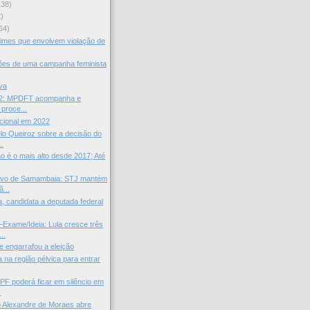
138)
)
64)
imes que envolvem violação de
ções de uma campanha feminista
iva
22: MPDFT acompanha e
 proce...
cional em 2022
lo Queiroz sobre a decisão do
..
o é o mais alto desde 2017; Até
Povo de Samambaia: STJ mantém
...
, candidata a deputada federal
xame/Ideia: Lula cresce três
..
e engarrafou a eleição
 na região pélvica para entrar
PF poderá ficar em silêncio em
.
o Alexandre de Moraes abre