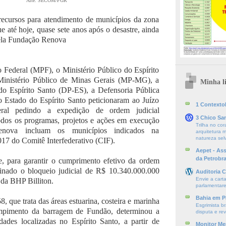
Arte: SECOM/PGR
 recursos para atendimento de municípios da zona
ue até hoje, quase sete anos após o desastre, ainda
ela Fundação Renova
o Federal (MPF), o Ministério Público do Espírito
inistério Público de Minas Gerais (MP-MG), a
Minha li
do Espírito Santo (DP-ES), a Defensoria Pública
Estado do Espírito Santo peticionaram ao Juízo
1 ContextoE
ral pedindo a expedição de ordem judicial
3 Chico Sa
dos os programas, projetos e ações em execução
Trilha no cor
nova incluam os municípios indicados na
arquitetura m
natureza se
17 do Comitê Interfederativo (CIF).
Aepet - As
da Petrobr
, para garantir o cumprimento efetivo da ordem
rminado o bloqueio judicial de R$ 10.340.000.000
Auditoria C
Envie a cart
 da BHP Billiton.
parlamentare
Bahia em P
, que trata das áreas estuarina, costeira e marinha
Esgrimista br
mpimento da barragem de Fundão, determinou a
disputa e re
ades localizadas no Espírito Santo, a partir de
Monitor Mer