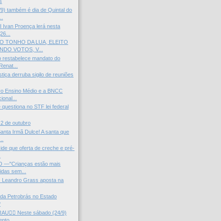
s
9) também é dia de Quintal do
..
I Ivan Proença lerá nesta
26...
O TONHO DA LUA, ELEITO
DO VOTOS, V...
 restabelece mandato do
Renat...
ça derruba sigilo de reuniões
vo Ensino Médio e a BNCC
onal...
 questiona no STF lei federal
 2 de outubro
anta Irmã Dulce! A santa que
..
de que oferta de creche e pré-
.
 —"Crianças estão mais
idas sem...
: Leandro Grass aposta na
 da Petrobrás no Estado
?
U✊🏽 Neste sábado (24/9)
nto ...