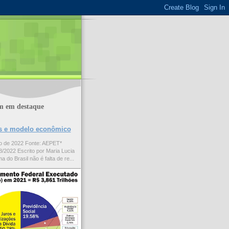
m em destaque
ões e modelo econômico
to de 2022 Fonte: AEPET*
/2022 Escrito por Maria Lucia
a do Brasil não é falta de re...