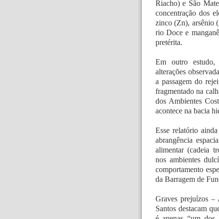
Riacho) e São Mateu
concentração dos el
zinco (Zn), arsênio
rio Doce e manganês
pretérita.
Em outro estudo,
alterações observad
a passagem do rejei
fragmentado na calh
dos Ambientes Cost
acontece na bacia h
Esse relatório aind
abrangência espacia
alimentar (cadeia t
nos ambientes dulc
comportamento espe
da Barragem de Fund
Graves prejuízos – 
Santos destacam que
é apenas “um dos v