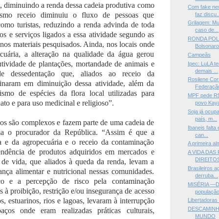
, diminuindo a renda dessa cadeia produtiva como
Com fake new
smo receio diminuiu o fluxo de pessoas que
faz discu..
Grilagem: Mul
como turistas, reduzindo a renda advinda de toda
caso de...
os e serviços ligados a essa atividade segundo as
RONDA POLÍ
nos materiais pesquisados. Ainda, nos locais onde
Bolsonaro
cuária, a alteração na qualidade da água gerou
Campeãs
tividade de plantações, mortandade de animais e
Ipec: LuLA t
demais ...
de dessedentação que, aliados ao receio da
Rosilene Cor
inaram em diminuição dessa atividade, além da
Federação
ismo de espécies da flora local utilizadas para
MPF pede R$ 
ato e para uso medicinal e religioso”.
povo Kaya
Soja já ocup
país, m...
os são complexos e fazem parte de uma cadeia de
Ibaneis falta
irma o procurador da República. “Assim é que a
can...
a e da agropecuária e o receio da contaminação
A primeira al
ndência de produtos adquiridos em mercados e
A VIDA DAS
DIREITO
de vida, que aliados à queda da renda, levam a
Brasileiros 
nça alimentar e nutricional nessas comunidades.
derruba...
co e a percepção de risco pela contaminação
MISÉRIA —Di
s à proibição, restrição e/ou insegurança de acesso
população
, estuarinos, rios e lagoas, levaram à interrupção
Libertadoras
DESCAMINH
ços onde eram realizadas práticas culturais,
MUNDO