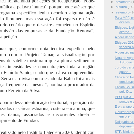
unca foi atendida por ações de recuperação. Pode-
►
novembro
(
nfática a palavra ‘nunca’, porque pode até ser que
►
outubro
(142
ograma específico tenha ocorrido alguma ação
▼
setembro
(1
Para MPF, cr
o litorâneo, mas essa ação foi esparsa e não é
direitos...
o do cenário que o desastre acometeu no Espírito
Eleições: Li
 omissão das empresas e da Fundação Renova”,
alterna...
a petição.
A hora decis
Eleições 20
fiscaliza o
rar que, conforme nota técnica expedida pelo
A questão na
to com o Projeto Tamar, a visualização por
Nota de Agne
ns de satélite mostraram que a pluma sedimentar
TSE que .
tes intensidades e concentrações toda a região
Juro do cartã
do Espírito Santo, sendo que a área compreendida
quand...
Clínica do 
 Serra e a divisa com o estado da Bahia foi a mais
condenaçã
ença frequente da mesma”, pontua o procurador da
Fátima Sousa
no Ferreira da Silva.
pelo Di...
PESQUISA —E
pontos e t.
partir dessa identificação territorial, a petição cita
E o transport
izados nas áreas estuarina, costeira e marinha, que
Ocultar droga
es danos, associados e decorrentes direta e
em pre...
mpimento de Fundão.
Delegado da 
depoime..
STF: Ministr
ealizado pelo Instituto Latec em 2020, identificou