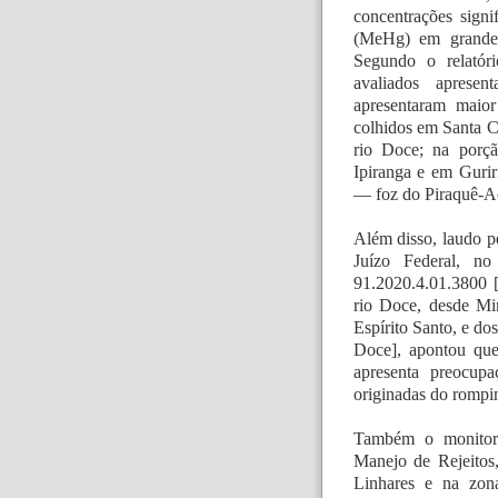
concentrações sign
(MeHg) em grande 
Segundo o relatór
avaliados aprese
apresentaram maior
colhidos em Santa C
rio Doce; na porç
Ipiranga e em Gurir
— foz do Piraquê-Açu
Além disso, laudo p
Juízo Federal, n
91.2020.4.01.3800 [
rio Doce, desde Min
Espírito Santo, e do
Doce], apontou que
apresenta preocupa
originadas do romp
Também o monitor
Manejo de Rejeitos
Linhares e na zona