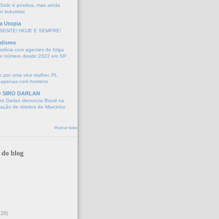
elic é positiva, mas ainda
r industrial
a Utopia
SENTE! HOJE E SEMPRE!
alismo
polícia com agentes de folga
or número desde 2022 em SP
 por uma vice mulher, PL
 apenas com homens
O SIRO DARLAN
o Darlan denuncia Brasil na
lação de direitos de Marcinho
Mostrar todos
 do blog
128)