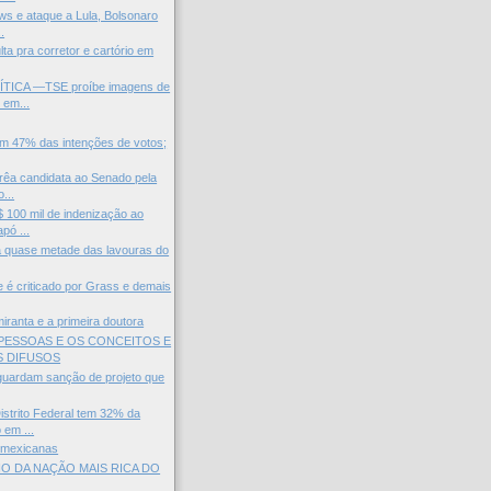
s e ataque a Lula, Bolsonaro
.
ta pra corretor e cartório em
TICA —TSE proíbe imagens de
 em...
em 47% das intenções de votos;
rêa candidata ao Senado pela
...
100 mil de indenização ao
pó ...
a quase metade das lavouras do
 e é criticado por Grass e demais
miranta e a primeira doutora
 PESSOAS E OS CONCEITOS E
S DIFUSOS
aguardam sanção de projeto que
strito Federal tem 32% da
 em ...
 mexicanas
O DA NAÇÃO MAIS RICA DO