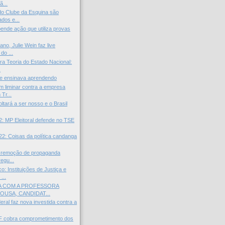
ã...
o Clube da Esquina são
dos e...
pende ação que utiliza provas
no, Julie Wein faz live
do ...
ra Teoria do Estado Nacional:
.
 ensinava aprendendo
 liminar contra a empresa
 Tr...
oltará a ser nosso e o Brasil
2: MP Eleitoral defende no TSE
22: Coisas da política candanga
 remoção de propaganda
regu...
: Instituições de Justiça e
...
A COM A PROFESSORA
OUSA, CANDIDAT...
ral faz nova investida contra a
DF cobra comprometimento dos