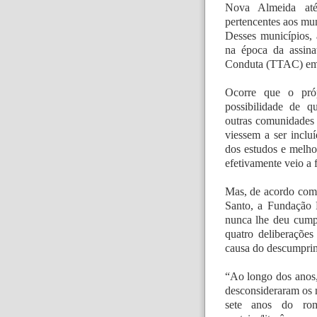
Nova Almeida até
pertencentes aos mun
Desses municípios, 
na época da assin
Conduta (TTAC) em
Ocorre que o pró
possibilidade de 
outras comunidades 
viessem a ser inclu
dos estudos e melho
efetivamente veio a 
Mas, de acordo com a
Santo, a Fundação 
nunca lhe deu cump
quatro deliberaçõe
causa do descumprim
“Ao longo dos anos
desconsideraram os 
sete anos do ro