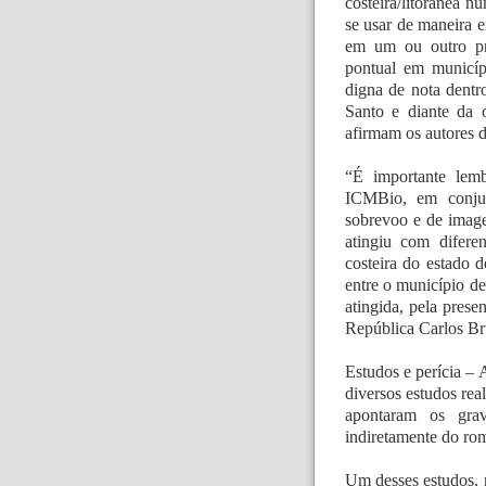
costeira/litorânea n
se usar de maneira e
em um ou outro pr
pontual em municípi
digna de nota dentr
Santo e diante da
afirmam os autores d
“É importante lemb
ICMBio, em conjun
sobrevoo e de image
atingiu com diferen
costeira do estado 
entre o município de
atingida, pela pres
República Carlos Bru
Estudos e perícia – A 
diversos estudos real
apontaram os grav
indiretamente do ro
Um desses estudos, r