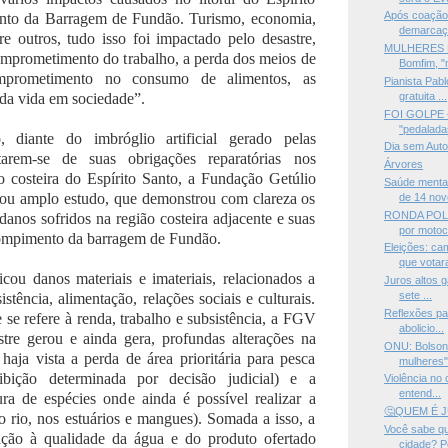
Após coação 
nto da Barragem de Fundão. Turismo, economia,
demarcaçã
tre outros, tudo isso foi impactado pelo desastre,
MULHERES N
omprometimento do trabalho, a perda dos meios de
Bomfim, "n
omprometimento no consumo de alimentos, as
Pianista Pab
 da vida em sociedade”.
gratuita ...
FOI GOLPE —
"pedaladas
 diante do imbróglio artificial gerado pelas
Dia sem Aut
tarem-se de suas obrigações reparatórias nos
Árvores
o costeira do Espírito Santo, a Fundação Getúlio
Saúde menta
ou amplo estudo, que demonstrou com clareza os
de 14 novo
RONDA POLÍ
danos sofridos na região costeira adjacente e suas
por motoci
rompimento da barragem de Fundão.
Eleições: ca
que votar
icou danos materiais e imateriais, relacionados a
Juros altos g
sete ...
istência, alimentação, relações sociais e culturais.
Reflexões pa
se refere à renda, trabalho e subsistência, a FGV
abolicio...
tre gerou e ainda gera, profundas alterações na
ONU: Bolsona
 haja vista a perda de área prioritária para pesca
mulheres"
ibição determinada por decisão judicial) e a
Violência no
entend...
ra de espécies onde ainda é possível realizar a
🤔QUEM É 
o rio, nos estuários e mangues). Somada a isso, a
Você sabe qu
ação à qualidade da água e do produto ofertado
cidade? Pe