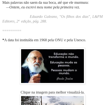
Mais palavras não saem da sua boca, até que ele murmura:
—
Ontem, eu escrevi meu nome pela primeira vez.
Eduardo Galeano, "Os filhos dos dias",
L&PM
Editores, 2ª edição, pág. 288.
=========
*
A data foi instituída em 1968 pela ONU e pela Unesco.
Clique na imagem para melhor visualizá-la.