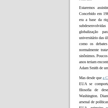
Estaremos assis
Concebido em 1989
era a base da ri
subdesenvolvida
globalização pa
universitário das 
como os debates 
normalmente trat
sinônimos. Poucos 
anos teriam encon
Adam Smith de um
Mas desde que
a C
EUA se comporta
filosofia de de
Washington. Dian
arsenal de polític
EUA, primeiro 