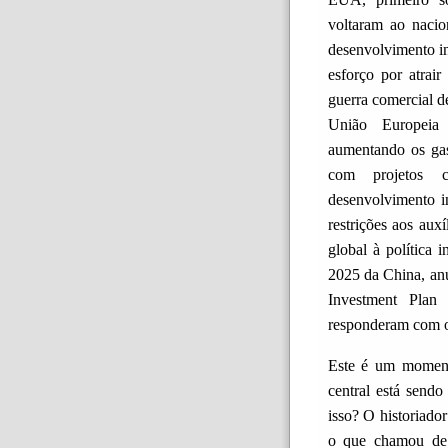
voltaram ao naci
desenvolvimento in
esforço por atrair
guerra comercial d
União Europeia
aumentando os ga
com projetos 
desenvolvimento in
restrições aos auxí
global à política
2025 da China, an
Investment Pl
responderam com o
Este é um moment
central está send
isso? O historiado
o que chamou de 