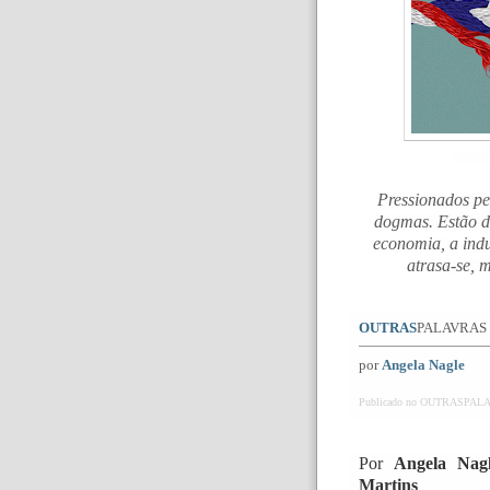
Pressionados pe
dogmas. Estão de
economia, a indu
atrasa-se, 
OUTRAS
PALAVRAS
por
Angela Nagle
Publicado no OUTRASPALA
Por
Angela Nag
Martins