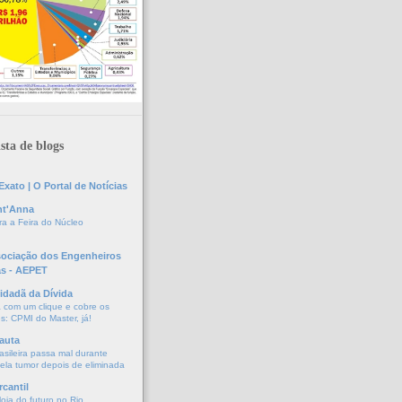
sta de blogs
xato | O Portal de Notícias
nt'Anna
a a Feira do Núcleo
sociação dos Engenheiros
as - AEPET
idadã da Dívida
a com um clique e cobre os
s: CPMI do Master, já!
auta
asileira passa mal durante
vela tumor depois de eliminada
cantil
oja do futuro no Rio