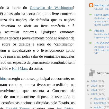
Náufrago d
tindo à morte do
Consenso de
Washington
?
CELSO PRE
 e baseado na teoria de que o livre comércio
Ponte Jorn
Ex-PM réu p
queza das nações, ele defendia que as nações
advogado e d
quinto adia
s deveriam se abrir ao livre comércio e à
Pública
ra acumular riquezas. Qualquer estudante
Nos rios da 
últimas décadas provavelmente pode se lembrar de
ingerem plás
z BLOG D
sobre os direitos e erros do “capitalismo”
Advogado Sir
avam a globalização e o livre comércio como
CIDH por vio
VP
que passaram pelas salas de seminários naqueles
trado um espectro de pensamento econômico sem
 lado e
Karl Marx
do outro.
Arquivo
hina
emergiu como seu principal concorrente, os
►
2026
(523)
ram como se nunca tivessem acreditado na
►
2025
(836)
►
2024
(1329)
senvolvimento que sustenta a Consenso de
▼
2023
(1474)
te de um concorrente disposto a usar todo o
►
dezembro
(
as econômicas nacionais dirigidas pelo Estado, os
►
novembro
(
►
outubro
(128
sob
Donald Trump
e agora com
Joe Biden
,