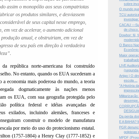
sobre inva
ndo assim o monopólio aos seus compatriotas
O mundo que 
bricar os produtos similares, e desviassem
TCU autoriza
investigar.
considerável de seus capital nesse emprego,
CACAU —Sul d
m, em vez de acelerar, o aumento adicional
de choco.
Dowbor: fé, f
 produção anual, e obstruiriam, em vez de
modernid
gresso de seu país em direção à verdadeira
O Banco Nac
Econômico
deza”.
Maior operaç
trabalhado
 da república norte-americana foi construído
LIVE Auditor
(segunda-f
nselho. No entanto, quando os EUA sucederam a
Artigo | O di
escola ...
 a economia mais poderosa do mundo, a teoria
"A História da
regada dogmaticamente às nações menos
imprescin
Militarizaçã
ram os EUA, com sua geografia protegida pelo
desempe..
ião política federal e idéias avançadas de
CORRUPÇÃO
DESIGUA
eus exilados, incluindo alemães, franceses e
Da perda dos
conseguiram construir o modelo de manufatura
E A BAHIA?
escala por meio do uso do protecionismo estatal.
PGR denunci
golpistas e
ilton (1757-1804) a Henry Clay (1777-1852) e
MPDF (Prosu