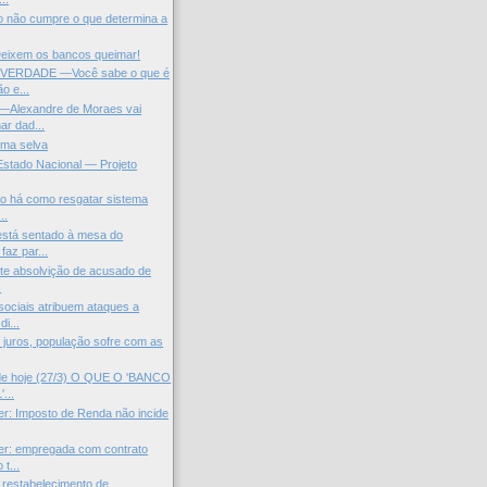
 não cumpre o que determina a
Deixem os bancos queimar!
VERDADE —Você sabe o que é
o e...
Alexandre de Moraes vai
ar dad...
uma selva
Estado Nacional — Projeto
ão há como resgatar sistema
..
stá sentado à mesa do
faz par...
rte absolvição de acusado de
.
ociais atribuem ataques a
di...
e juros, população sofre com as
 de hoje (27/3) O QUE O 'BANCO
...
r: Imposto de Renda não incide
er: empregada com contrato
 t...
restabelecimento de