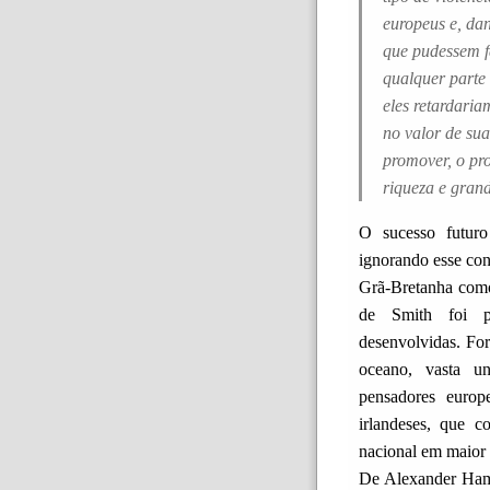
europeus e, da
que pudessem fa
qualquer parte 
eles retardaria
no valor de sua
promover, o pro
riqueza e gran
O sucesso futuro
ignorando esse co
Grã-Bretanha como
de Smith foi p
desenvolvidas. Fo
oceano, vasta un
pensadores europ
irlandeses, que 
nacional em maior 
De Alexander Ham