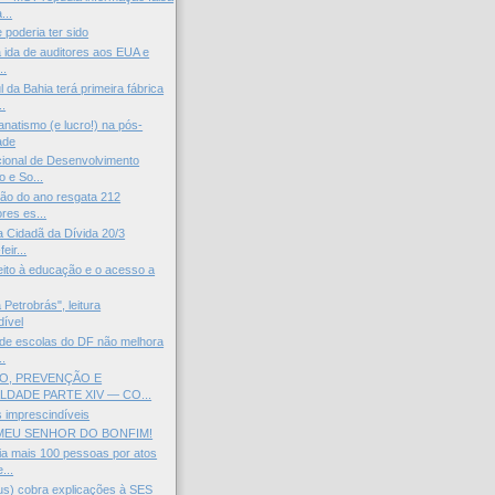
...
poderia ter sido
 ida de auditores aos EUA e
..
a Bahia terá primeira fábrica
..
anatismo (e lucro!) na pós-
ade
ional de Desenvolvimento
 e So...
ão do ano resgata 212
res es...
ia Cidadã da Dívida 20/3
eir...
reito à educação e o acesso a
 Petrobrás", leitura
dível
o de escolas do DF não melhora
.
, PREVENÇÃO E
LDADE PARTE XIV — CO...
 imprescindíveis
 MEU SENHOR DO BONFIM!
a mais 100 pessoas por atos
...
s) cobra explicações à SES