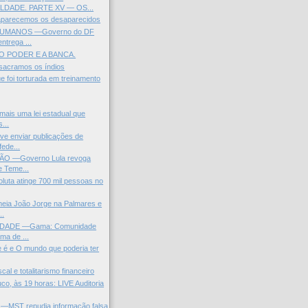
LDADE. PARTE XV — OS...
aparecemos os desaparecidos
HUMANOS —Governo do DF
entrega ...
O PODER E A BANCA.
sacramos os índios
que foi torturada em treinamento
 mais uma lei estadual que
...
ve enviar publicações de
ede...
ÃO —Governo Lula revoga
e Teme...
luta atinge 700 mil pessoas no
eia João Jorge na Palmares e
..
DADE —Gama: Comunidade
ama de ...
 é e O mundo que poderia ter
scal e totalitarismo financeiro
co, às 19 horas: LIVE Auditoria
MST repudia informação falsa