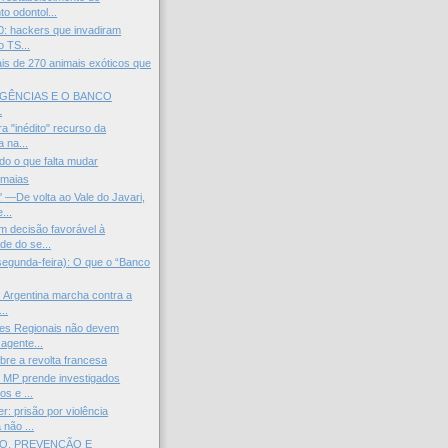
o odontol...
0: hackers que invadiram
o TS...
ais de 270 animais exóticos que
AGÊNCIAS E O BANCO
L
ra "inédito" recurso da
 na...
do o que falta mudar
 maias
—De volta ao Vale do Javari,
...
 decisão favorável à
de do se...
segunda-feira): O que o “Banco
: Argentina marcha contra a
..
ões Regionais não devem
agente...
bre a revolta francesa
 MP prende investigados
os e ...
: prisão por violência
não ...
, PREVENÇÃO E