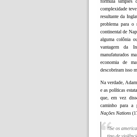
fórmula simples 
complexidade teve 
resultante da Ingl
problema para o
continental de Na
alguma colônia o
vantagem da In
manufaturados ma
economia de mat
descobriram isso ma
Na verdade, Adam 
e as políticas esta
que, em vez diss
caminho para a 
Nações
Nations
(1
“Se os america
tipo de violênc