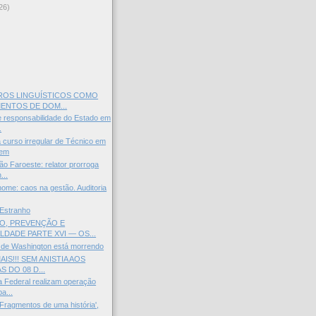
26)
)
ROS LINGUÍSTICOS COMO
ENTOS DE DOM...
 responsabilidade do Estado em
.
 curso irregular de Técnico em
gem
o Faroeste: relator prorroga
...
nome: caos na gestão. Auditoria
 Estranho
, PREVENÇÃO E
LDADE PARTE XVI — OS...
de Washington está morrendo
IS!!! SEM ANISTIA AOS
S DO 08 D...
a Federal realizam operação
a...
 Fragmentos de uma história',
..