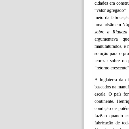
cidades era const
“valor agregado” –
meio da fabricaçã
uma prisão em Náp
sobre a Riqueza
argumentava qu
manufaturados, e n
solução para o pr
teorizar sobre o 
“retorno crescente”
A Inglaterra da di
baseados na manufa
escala. O país fo
continente. Henri
condição de potên
fazê-lo quando c
fabricação de tec