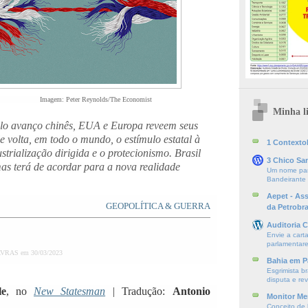
Imagem: Peter Reynolds/The Economist
Minha li
lo avanço chinês, EUA e Europa reveem seus
 volta, em todo o mundo, o estímulo estatal à
1 ContextoE
strialização dirigida e o protecionismo. Brasil
3 Chico Sa
mas terá de acordar para a nova realidade
Um nome par
Bandeirante
Aepet - As
GEOPOLÍTICA & GUERRA
da Petrobr
Auditoria C
Envie a cart
parlamentare
VRAS em 30/03/2023
Bahia em P
Esgrimista br
disputa e re
le
, no
New Statesman
|
Tradução:
Antonio
Monitor Mer
Conceito de l