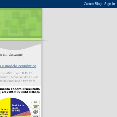
m em destaque
ões e modelo econômico
to de 2022 Fonte: AEPET*
/2022 Escrito por Maria Lucia
a do Brasil não é falta de re...