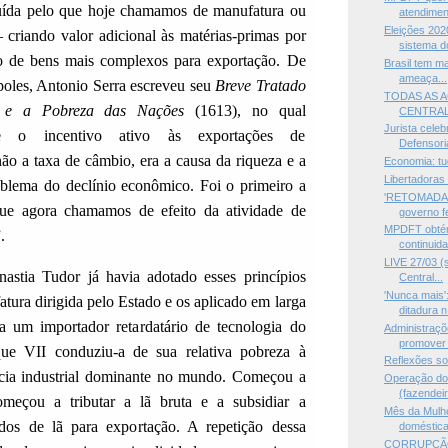
ruída pelo que hoje chamamos de manufatura ou
atendiment
Eleições 202
 criando valor adicional às matérias-primas por
sistema d
o de bens mais complexos para exportação. De
Brasil tem m
ameaça...
oles, Antonio Serra escreveu seu
Breve Tratado
TODAS AS 
 e a Pobreza das Nações
(1613), no qual
CENTRA
Jurista celeb
e o incentivo ativo às exportações de
Defensoria
ão a taxa de câmbio, era a causa da riqueza e a
Economia: tu
Libertadoras
oblema do declínio econômico. Foi o primeiro a
'RETOMADA' 
que agora chamamos de efeito da atividade de
governo fe
MPDFT obtém
.
continuida
LIVE 27/03 (
nastia Tudor já havia adotado esses princípios
Central...
'Nunca mais'
tura dirigida pelo Estado e os aplicado em larga
ditadura n.
ra um importador retardatário de tecnologia do
Administraç
promover 
que VII conduziu-a de sua relativa pobreza à
Reflexões so
cia industrial dominante no mundo. Começou a
Operação do
(fazendeir
omeçou a tributar a lã bruta e a subsidiar a
Mês da Mulher
idos de lã para exportação. A repetição dessa
doméstica 
CORRUPÇÃO