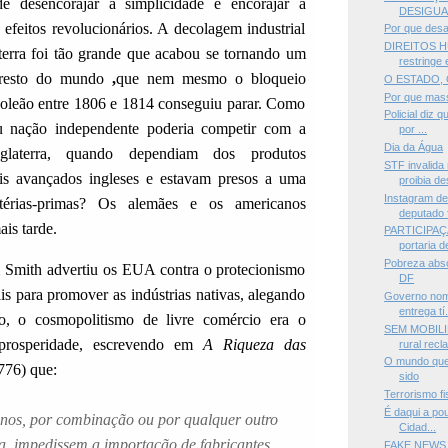
de desencorajar a simplicidade e encorajar a
DESIGUA
efeitos revolucionários. A decolagem industrial
Por que des
DIREITOS 
aterra foi tão grande que acabou se tornando um
restringe 
 resto do mundo
,
que nem mesmo o bloqueio
O ESTADO, 
Por que mas
poleão entre 1806 e 1814 conseguiu parar. Como
Policial diz 
u nação independente poderia competir com a
por ...
Dia da Água
glaterra, quando dependiam dos produtos
STF invalida
is avançados ingleses e estavam presos a uma
proibia des
Instagram de
érias-primas? Os alemães e os americanos
deputado f
is tarde.
PARTICIPAÇ
portaria d
Pobreza abso
Smith advertiu os EUA contra o protecionismo
DF
tais para promover as indústrias nativas, alegando
Governo nom
entrega tí.
o, o cosmopolitismo de livre comércio era o
SEM MOBILI
prosperidade, escrevendo em
A Riqueza das
rural recl
O mundo que
776) que:
sido
Terrorismo fi
É daqui a pou
nos, por combinação ou por qualquer outro
Cidad...
ia, impedissem a importação de fabricantes
FAKE NEWS —