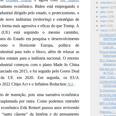
►
setembro
(1
onalismo econômico. Biden está empregando o
►
agosto
(107
►
julho
(104)
dustrial dirigido pelo estado, o protecionismo, o
►
junho
(129)
 de novo indústrias (
reshoring
) e estratégias de
►
maio
(145)
e forma mais agressiva e eficaz do que Trump. A
►
abril
(143)
▼
março
(137)
 (UE) está seguindo o mesmo caminho,
OS REGIST
stos do Estado em pesquisa e desenvolvimento
INSTRUM
PGR defende
como o Horizonte Europa, política de
caso de ..
dustrial para todo o bloco, além de relaxar as
Procon fecha
Enferma
lios estatais para a indústria nacional. O retorno
STJ: Operaçã
 industrial começou com o plano Made In China
afastamen
Isto tem um 
unciado em 2015, e foi seguido pelo Green Deal
do TCD...
an da UE em 2020. Em seguida, os EUA
1964, O Ano
CORRUPÇÃO
 2022 Chips Act e o Inflation Reduction
Act
.
DESIGUA
O Consenso 
o de transição, pois uma narrativa econômica
64 NUNCA MA
FASCISTA
o suplantada por outra. Como podemos entender
MPF e Políci
r econômico Erik Reinert passou anos revivendo
para comb
'Palestina —
“outro cânone” da história e do pensamento
document.