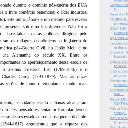
onado durante o domínio pós-guerra dos EUA
Campos Neto
Lei
 o livre comércio beneficiou o líder industrial
Varoufakis: 
o), este outro cânone é um método para revelar
COMIDA DE 
alimentaçã
 e presente, sob uma luz diferente. Não foi o
GOLPISMO —
laissez-faire, mas as políticas dirigidas pelo
compartilh
Aqui existiu 
iram os milagres econômicos na Inglaterra do
Extinção do 
mérica pós-Guerra Civil, no Japão Meiji e no
neoliberal
Argentina: n
er
.
na Alemanha do século XX. Entre os
financeiro.
importantes no aperfeiçoamento dessa escola de
«Quem não e
banquete, 
o o alemão Friedrich List (1789-1846) e o
Justiça reve
tortura n..
 Charles Carey (1793-1879). Mas as raízes
Movimentos s
 suas visões de mundo remontam a muito mais
escolas a 
Sem limite d
altas ...
Veja às 19h
mento, as cidades-estado italianas alcançaram
CENTRAL'
Mês da Mulhe
êxito. Os pensadores tentaram formular teorias
sobre p...
ucesso desses estados e seu subsequente declínio.
Mês da Mulh
temporário
 (1544-1617) argumentou que a riqueza das
MPDFT quer 