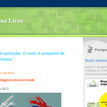
ma Livre
Postage
é oposição. O resto é armazém de
lhados."
Brasil: eleiç
Quinta, 4 de agos
Publicado em 04/08
rço de 2023
Fattorelli O problem
ington está morrendo
de 2023