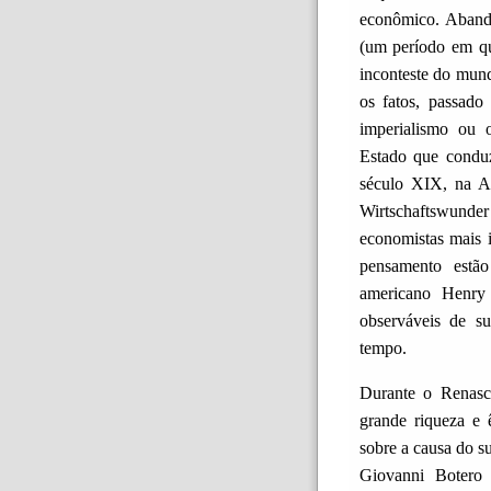
econômico. Aband
(um período em que
inconteste do mund
os fatos, passado
imperialismo ou o 
Estado que conduz
século XIX, na A
Wirtschaftswund
economistas mais 
pensamento estã
americano Henry
observáveis ​​de
tempo.
Durante o Renasci
grande riqueza e 
sobre a causa do s
Giovanni Botero