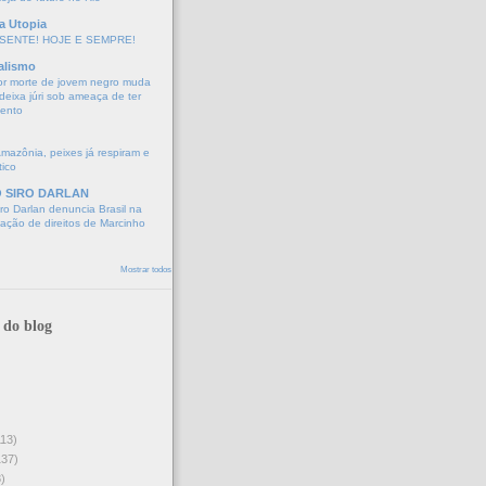
a Utopia
SENTE! HOJE E SEMPRE!
alismo
or morte de jovem negro muda
eixa júri sob ameaça de ter
mento
Amazônia, peixes já respiram e
tico
O SIRO DARLAN
o Darlan denuncia Brasil na
lação de direitos de Marcinho
Mostrar todos
 do blog
113)
137)
)