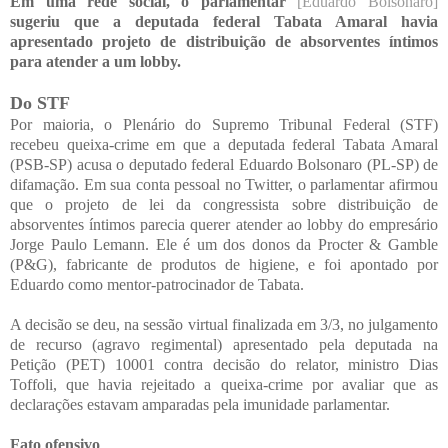
Em uma rede social, o parlamentar
[Eduardo Bolsonaro]
sugeriu que a deputada federal Tabata Amaral havia
apresentado projeto de distribuição de absorventes íntimos
para atender a um lobby.
Do STF
Por maioria, o Plenário do Supremo Tribunal Federal (STF)
recebeu queixa-crime em que a deputada federal Tabata Amaral
(PSB-SP) acusa o deputado federal Eduardo Bolsonaro (PL-SP) de
difamação. Em sua conta pessoal no Twitter, o parlamentar afirmou
que o projeto de lei da congressista sobre distribuição de
absorventes íntimos parecia querer atender ao lobby do empresário
Jorge Paulo Lemann. Ele é um dos donos da Procter & Gamble
(P&G), fabricante de produtos de higiene, e foi apontado por
Eduardo como mentor-patrocinador de Tabata.
A decisão se deu, na sessão virtual finalizada em 3/3, no julgamento
de recurso (agravo regimental) apresentado pela deputada na
Petição (PET) 10001 contra decisão do relator, ministro Dias
Toffoli, que havia rejeitado a queixa-crime por avaliar que as
declarações estavam amparadas pela imunidade parlamentar.
Fato ofensivo