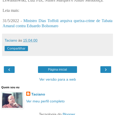
Lewandowski, Luiz Fux, Nunes Marques e André Mendonça.
Leia mais:
31/5/2022 -
Ministro Dias Toffoli arquiva queixa-crime de Tabata
Amaral contra Eduardo Bolsonaro
Taciano
às
15:04:00
Compartilhar
‹
›
Página inicial
Ver versão para a web
Quem sou eu
Taciano
Ver meu perfil completo
Tecnologia do
Blogger
.