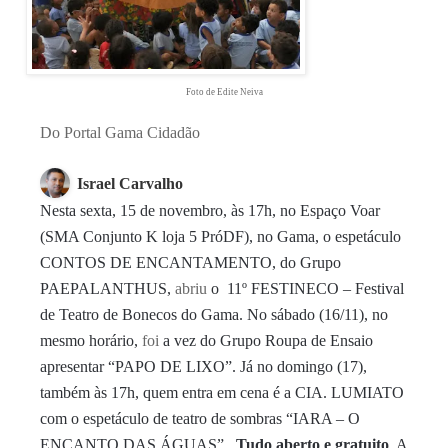
Foto de Edite Neiva
Do Portal Gama Cidadão
Israel Carvalho
Nesta
sexta
, 15 de
novembro
, às 17h, no Espaço Voar
(SMA Conjunto K loja 5 PróDF), no Gama, o espetáculo
CONTOS DE ENCANTAMENTO, do Grupo
PAEPALANTHUS,
abriu
o
11
º FESTINECO – Festival
de Teatro de Bonecos do Gama. No sábado (16/
11
), no
mesmo horário,
foi
a vez do Grupo Roupa de Ensaio
apresentar “PAPO DE LIXO”. Já no domingo (17),
também às 17h, quem entra em cena é a CIA. LUMIATO
com o espetáculo de teatro de sombras “IARA – O
ENCANTO DAS ÁGUAS”.
Tudo aberto e gratuito
. A