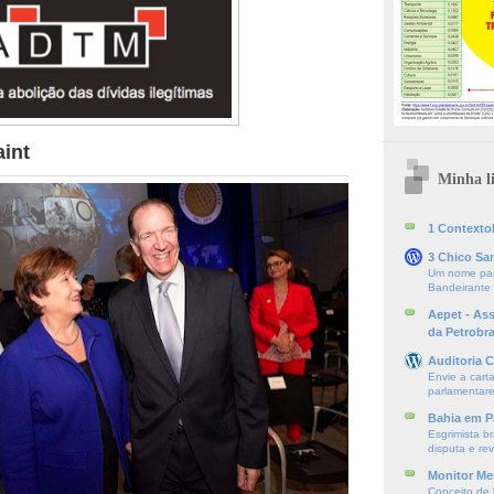
aint
Minha li
1 ContextoE
3 Chico Sa
Um nome par
Bandeirante
Aepet - As
da Petrobr
Auditoria C
Envie a cart
parlamentare
Bahia em P
Esgrimista br
disputa e re
Monitor Mer
Conceito de l