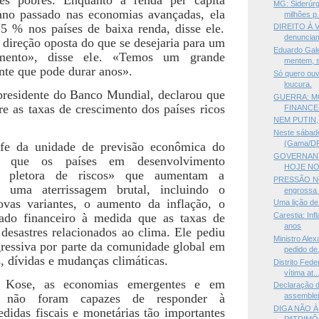
MG: Siderúrg
no passado nas economias avançadas, ela
milhões p.
,5 % nos países de baixa renda, disse ele.
DIREITO À V
denunciam
direção oposta do que se desejaria para um
Eduardo Gal
mento», disse ele. «Temos um grande
mentem, s
nte que pode durar anos».
Só quero ouv
loucura.
presidente do Banco Mundial, declarou que
GUERRA: M
e as taxas de crescimento dos países ricos
FINANCE
NEM PUTIN,
Neste sábado
(Gama/DF)
fe da unidade de previsão econômica do
GOVERNANT
u que os países em desenvolvimento
HOJE NO
 pletora de riscos» que aumentam a
PRESSÃO N
e uma aterrissagem brutal, incluindo o
engrossa 
vas variantes, o aumento da inflação, o
Uma lição de
ado financeiro à medida que as taxas de
Carestia: In
anos
desastres relacionados ao clima. Ele pediu
Ministro Ale
ressiva por parte da comunidade global em
pedido de.
s, dívidas e mudanças climáticas.
Distrito Fede
vítima at..
Kose, as economias emergentes e em
Declaração d
o não foram capazes de responder à
assembleia
DIGA NÃO À
idas fiscais e monetárias tão importantes