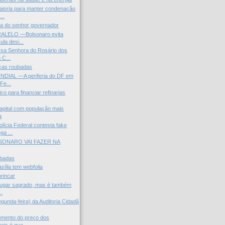
aioria para manter condenação
..
ica do senhor governador
LELO —Bolsonaro evita
ula desi...
ssa Senhora do Rosário dos
 C...
nças roubadas
DIAL —A periferia do DF em
Fe...
ico para financiar refinarias
capital com população mais
a
ícia Federal contesta fake
ga ...
SONARO VAI FAZER NA
ubadas
sília tem webfolia
brincar
 lugar sagrado, mas é também
..
gunda-feira) da Auditoria Cidadã
umento do preço dos