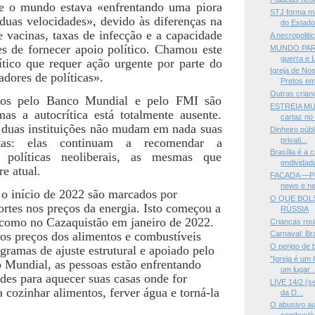
e o mundo estava «enfrentando uma piora
STJ forma m
duas velocidades», devido às diferenças na
do Estado.
e vacinas, taxas de infecção e a capacidade
A necropolit
es de fornecer apoio político. Chamou este
MUNDO PARA
guerra e L
ico que requer ação urgente por parte do
Igreja de No
dores de políticas».
Pretos em
Outras cria
dos pelo Banco Mundial e pelo FMI são
ESTREIA MUN
as a autocrítica está totalmente ausente.
cartaz no 
s duas instituições não mudam em nada suas
Dinheiro públ
privati...
retas: elas continuam a recomendar a
Brasília é a 
 políticas neoliberais, as mesmas que
endividad
e atual.
FACADA —Pol
news e ne
 o início de 2022 são marcados por
O QUE BOL
rtes nos preços da energia. Isto começou a
RÚSSIA
 como no Cazaquistão em janeiro de 2022.
Crianças ro
s preços dos alimentos e combustíveis
Carnaval: Bra
O perigo de 
gramas de ajuste estrutural e apoiado pelo
"Igreja é um
 Mundial, as pessoas estão enfrentando
um lugar .
des para aquecer suas casas onde for
LIVE 14/2 (se
 cozinhar alimentos, ferver água e torná-la
da D...
O abusivo a