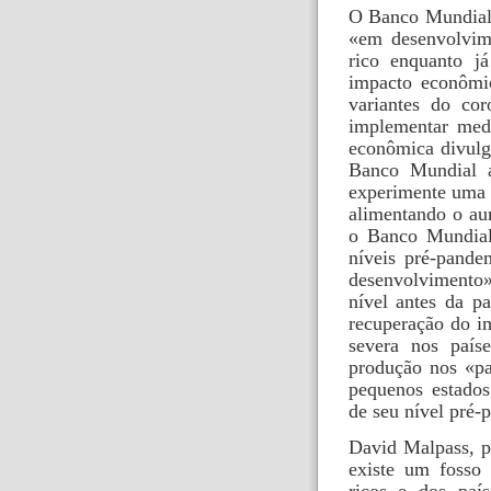
O Banco Mundial,
«em desenvolvim
rico enquanto j
impacto econômi
variantes do cor
implementar med
econômica divulga
Banco Mundial a
experimente uma 
alimentando o au
o Banco Mundial,
níveis pré-pand
desenvolvimento»
nível antes da p
recuperação do i
severa nos país
produção nos «paí
pequenos estados
de seu nível pré-
David Malpass, p
existe um fosso 
ricos e dos paí