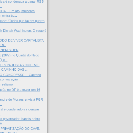
ica é condenada a pagar R$ 5
..
IDA —Em ato, mulheres
 omissão...
eano: “Todos que fazem guerra
...
ir Dinnah Washington. O resto é
ODO DE VIVER CAPITALISTA
IRO
 NEM BIDEN
 (26/2) no Quintal do Nego
 e...
ES PAULISTAS ONTEM E
 CAMINHO DAS ...
O CONGRESSO —Caetano
convocação ...
 realismo
flação no DF é a maior em 16
xandre de Moraes envia à PGR
..
ral é condenado a indenizar
.
o governador Ibaneis sobre
 ...
 PRIVATIZAÇÃO DO CAVE,