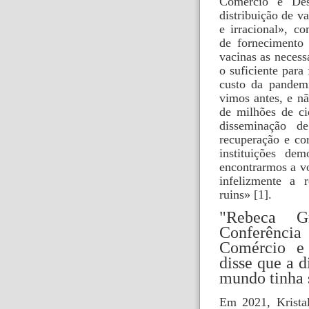
Comércio e Des
distribuição de 
e irracional», c
de fornecimento
vacinas as necess
o suficiente para
custo da pandem
vimos antes, e n
de milhões de ci
disseminação d
recuperação e co
instituições d
encontrarmos a vo
infelizmente a 
ruins»
[1]
.
"Rebeca Gr
Conferênci
Comércio e
disse que a d
mundo tinha s
Em 2021, Kristal