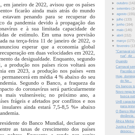
►
outubro
(142
 em janeiro de 2022, avisou que os países
►
setembro
(1
ento» ficarão ainda mais atrás do mundo
►
agosto
(155
á estavam penando para se recuperar do
►
julho
(133)
co da pandemia devido à propagação das
►
junho
(164)
onavírus e à sua limitada capacidade de
►
maio
(146)
idas de estímulo. Em uma nova previsão
►
abril
(152)
da na terça-feira 11 de janeiro de 2022, o
►
março
(177)
nunciou esperar que a economia global
▼
fevereiro
(1
"Carnaval só
recuperação em duas velocidades em 2022,
rua", diz ..
mento da desigualdade. Enquanto, segundo
Quando
 a produção nos países ricos voltará aos
Carnaval sem
emia em 2023, a produção nos países «em
Pacotão n
 permanecerá em média 4 % abaixo do seu
Hoje, domingo
do Ne...
andemia. Segundo o Banco, a fraqueza da
Os bancos t
mpacto do coronavírus será particularmente
Novo nega le
es mais vulneráveis; no próximo ano, a
busca outr
ses frágeis e afetados por conflitos e nos
UnB capacit
 insulares ainda estará 7,5-8,5 %» abaixo
para prev
O Banco Mun
pandemia.
distância..
África Minha
residente do Banco Mundial, declarou que
Justiça Fede
entre as taxas de crescimento dos países
desocu...
ses pobres. Enquanto a renda per capita