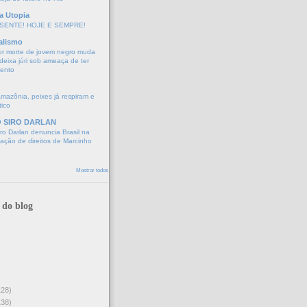
a Utopia
SENTE! HOJE E SEMPRE!
alismo
or morte de jovem negro muda
eixa júri sob ameaça de ter
mento
Amazônia, peixes já respiram e
tico
O SIRO DARLAN
o Darlan denuncia Brasil na
lação de direitos de Marcinho
Mostrar todos
 do blog
128)
138)