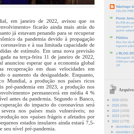
Náufrago d
CELSO PRE
Ponte Jorn
al, em janeiro de 2022, avisou que os
Ex-PM réu p
nvolvimento» ficarão ainda mais atrás do
advogado e d
quinto adia
anto já estavam penando para se recuperar
nômico da pandemia devido à propagação
Pública
Nos rios da 
 coronavírus e à sua limitada capacidade de
ingerem plás
didas de estímulo. Em uma nova previsão
z BLOG D
gada na terça-feira 11 de janeiro de 2022,
Advogado Sir
l anunciou esperar que a economia global
CIDH por vio
VP
ma recuperação em duas velocidades em
ndo o aumento da desigualdade. Enquanto,
o Mundial, a produção nos países ricos
eis pré-pandemia em 2023, a produção nos
Arquivo
envolvimento» permanecerá em média 4 %
ível antes da pandemia. Segundo o Banco,
►
2026
(524)
ecuperação do impacto do coronavírus será
►
2025
(836)
e severa nos países mais vulneráveis; no
►
2024
(1329)
produção nos «países frágeis e afetados por
►
2023
(1474)
▼
2022
(1779)
pequenos estados insulares ainda estará 7,5-
►
dezembro
(
e seu nível pré-pandemia.
►
novembro
(