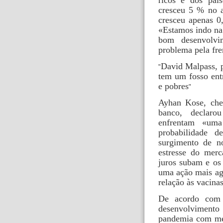
cresceu 5 % no a
cresceu apenas 0
«Estamos indo na 
bom desenvolvi
problema pela fre
David Malpass, 
tem um fosso entr
e pobres
Ayhan Kose, che
banco, declaro
enfrentam «uma
probabilidade d
surgimento de no
estresse do merc
juros subam e os 
uma ação mais ag
relação às vacina
De acordo com 
desenvolviment
pandemia com med