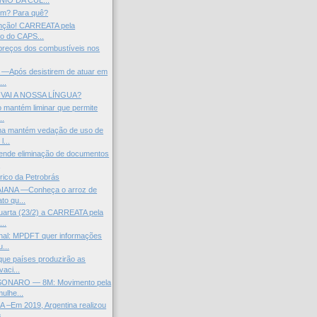
IO DA CUL...
em? Para quê?
enção! CARREATA pela
o do CAPS...
e preços dos combustíveis nos
Após desistirem de atuar em
...
VAI A NOSSA LÍNGUA?
o mantém liminar que permite
..
ma mantém vedação de uso de
l...
ende eliminação de documentos
.
órico da Petrobrás
IANA —Conheça o arroz de
to qu...
uarta (23/2) a CARREATA pela
..
onal: MPDFT quer informações
...
ue países produzirão as
vaci...
NARO — 8M: Movimento pela
ulhe...
–Em 2019, Argentina realizou
...