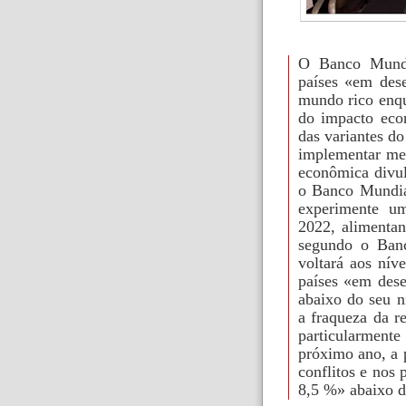
O Banco Mundi
países «em dese
mundo rico enqu
do impacto eco
das variantes do
implementar me
econômica divul
o Banco Mundia
experimente u
2022, alimenta
segundo o Banc
voltará aos nív
países «em des
abaixo do seu n
a fraqueza da r
particularment
próximo ano, a 
conflitos e nos 
8,5 %» abaixo d