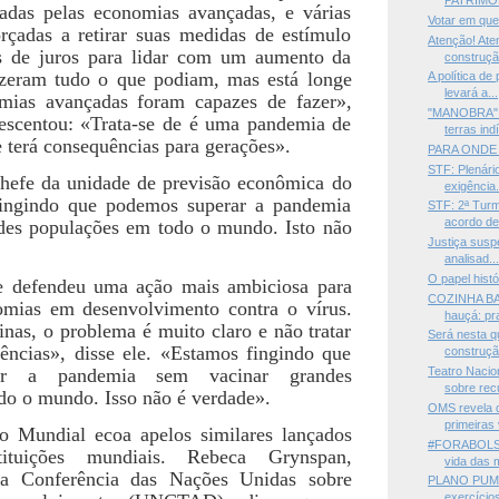
PATRIMÔN
radas pelas economias avançadas, e várias
Votar em qu
orçadas a retirar suas medidas de estímulo
Atenção! At
s de juros para lidar com um aumento da
construçã
fizeram tudo o que podiam, mas está longe
A política d
levará a...
mias avançadas foram capazes de fazer»,
"MANOBRA" —
crescentou: «Trata-se de é uma pandemia de
terras indí
 terá consequências para gerações».
PARA ONDE 
STF: Plenári
hefe da unidade de previsão econômica do
exigência.
fingindo que podemos superar a pandemia
STF: 2ª Tur
acordo de 
des populações em todo o mundo. Isto não
Justiça susp
analisad..
O papel hist
le defendeu uma ação mais ambiciosa para
COZINHA BA
omias em desenvolvimento contra o vírus.
hauçá: pra
nas, o problema é muito claro e não tratar
Será nesta q
ências», disse ele. «Estamos fingindo que
construçã.
ar a pandemia sem vacinar grandes
Teatro Naci
sobre recu
do o mundo. Isso não é verdade».
OMS revela q
primeiras 
 Mundial ecoa apelos similares lançados
#FORABOLSO
tituições mundiais. Rebeca Grynspan,
vida das m
 da Conferência das Nações Unidas sobre
PLANO PUMA 
exercícios