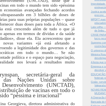
envolvimento (UNCTAD), disse que a
Improbidade 
vacinas em todo o mundo tem sido «péssima
enriquecim
om economias avançadas fechando acordos
Justiça acei
 ultrapassando em 3 bilhões de doses de
preconc..
árias para suas próprias populações – quase
MPDFT quer 
educadore
 fornecer duas doses para toda a África. «O
Lata velha —
ia está crescendo além de tudo o que já
de ônibu..
ão apenas em termos de dívidas e da saúde
CRISE PARA 
dadãos», disse ela. Ela acrescentou que a
lucro reco
e novas variantes «já está afetando a
Supremo cons
restrições
rroendo a legitimidade dos governos e das
O universo d
emocráticas em todo o mundo… Se não
Ministra Ro
ntade política e o espaço para negociação,
desobriga.
realidade nos levará a resultados muito
A festa que 
Empresa e s
devolver v
ynspan, secretária-geral da
EDUCAÇÃO P
federais 
a das Nações Unidas sobre
Goiás: servi
 Desenvolvimento (UNCTAD),
Valparaís
istribuição de vacinas em todo o
NOVAS REA
MUDANÇA
ido “péssima e irracional”
A Operação 
Bancada do Câ
ina Georgieva, diretora administrativa do
Falácias neo