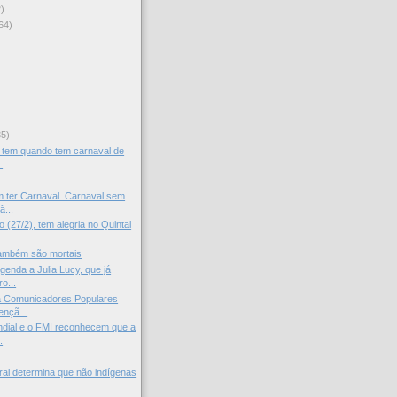
)
64)
)
35)
 tem quando tem carnaval de
.
 ter Carnaval. Carnaval sem
ã...
 (27/2), tem alegria no Quintal
ambém são mortais
genda a Julia Lucy, que já
o...
a Comunicadores Populares
ençã...
dial e o FMI reconhecem que a
.
ral determina que não indígenas