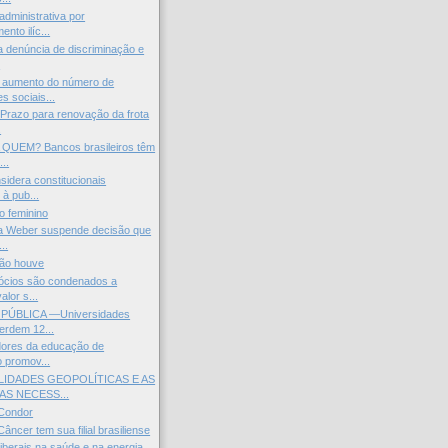
administrativa por
ento ilíc...
ta denúncia de discriminação e
.
aumento do número de
s sociais...
Prazo para renovação da frota
.
QUEM? Bancos brasileiros têm
...
idera constitucionais
 à pub...
o feminino
sa Weber suspende decisão que
..
não houve
ócios são condenados a
alor s...
ÚBLICA —Universidades
perdem 12...
dores da educação de
o promov...
LIDADES GEOPOLÍTICAS E AS
S NECESS...
Condor
ncer tem sua filial brasiliense
liberais na saúde e na energia