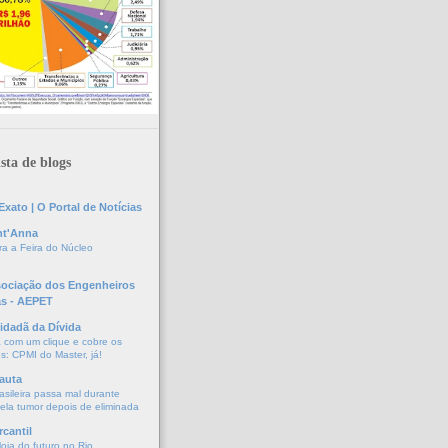
sta de blogs
xato | O Portal de Notícias
nt'Anna
a a Feira do Núcleo
sociação dos Engenheiros
as - AEPET
idadã da Dívida
a com um clique e cobre os
s: CPMI do Master, já!
auta
asileira passa mal durante
vela tumor depois de eliminada
cantil
oja do futuro no Rio