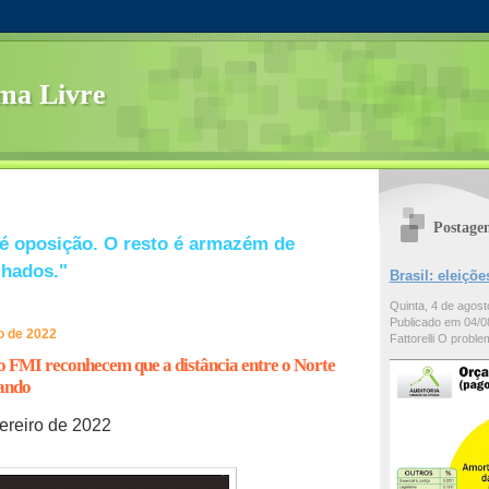
ma Livre
Postage
é oposição. O resto é armazém de
lhados."
Brasil: eleiç
Quinta, 4 de agos
Publicado em 04/08
o de 2022
Fattorelli O problem
 FMI reconhecem que a distância entre o Norte
iando
ereiro de 2022