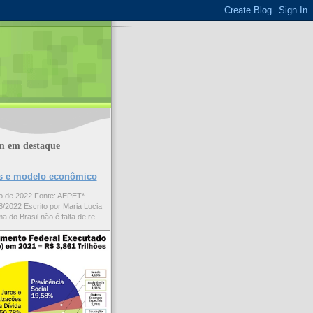
m em destaque
ões e modelo econômico
to de 2022 Fonte: AEPET*
/2022 Escrito por Maria Lucia
a do Brasil não é falta de re...