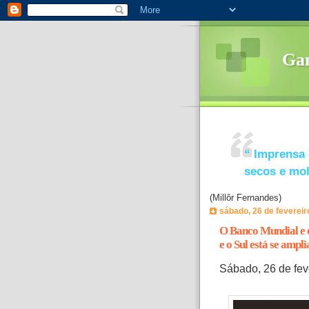
Ga
“
Imprensa 
secos e mo
(Millôr Fernandes)
sábado, 26 de fevereir
O Banco Mundial e o
e o Sul está se ampl
Sábado, 26 de fev