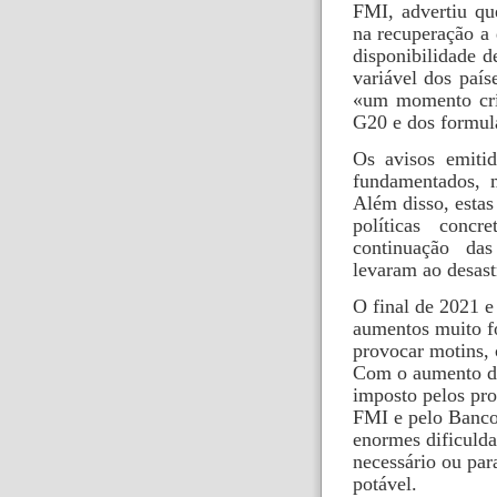
FMI, advertiu qu
na recuperação a 
disponibilidade d
variável dos país
«um momento crít
G20 e dos formula
Os avisos emiti
fundamentados, m
Além disso, esta
políticas conc
continuação das
levaram ao desastr
O final de 2021 e
aumentos muito fo
provocar motins,
Com o aumento do
imposto pelos pro
FMI e pelo Banco
enormes dificulda
necessário ou para
potável.