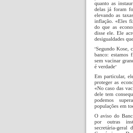
quanto as instau
delas já foram f
elevando as taxa
inflação. «Eles 
do que as econo
disse ele. Ele a
desigualdades que
Segundo Kose, c
banco: estamos 
sem vacinar gran
é verdade
Em particular, e
proteger as econ
«No caso das vaci
dele tem consequ
podemos super
populações em to
O aviso do Banco
por outras ins
secretária-geral