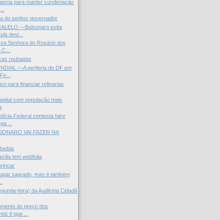
aioria para manter condenação
..
ica do senhor governador
LELO —Bolsonaro evita
ula desi...
ssa Senhora do Rosário dos
 C...
nças roubadas
DIAL —A periferia do DF em
Fe...
ico para financiar refinarias
capital com população mais
a
ícia Federal contesta fake
ga ...
SONARO VAI FAZER NA
ubadas
sília tem webfolia
brincar
 lugar sagrado, mas é também
..
gunda-feira) da Auditoria Cidadã
umento do preço dos
is é que ...