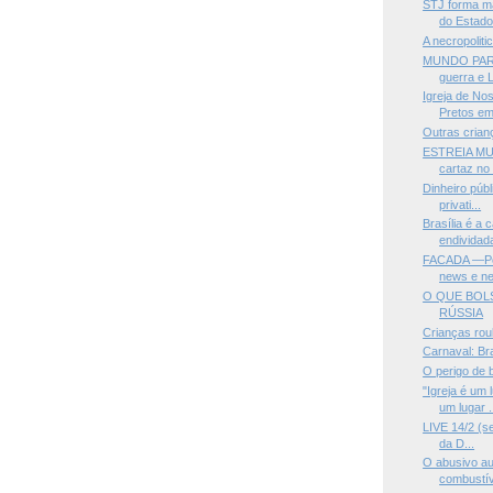
STJ forma m
do Estado.
A necropolit
MUNDO PARA
guerra e L
Igreja de No
Pretos em
Outras cria
ESTREIA MUN
cartaz no 
Dinheiro públ
privati...
Brasília é a 
endividad
FACADA —Pol
news e ne
O QUE BOL
RÚSSIA
Crianças ro
Carnaval: Bra
O perigo de 
"Igreja é um
um lugar .
LIVE 14/2 (se
da D...
O abusivo a
combustíve