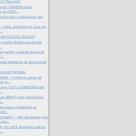
em? Para quê?
enção! CARREATA pela
o do CAPS...
e preços dos combustíveis nos
Após desistirem de atuar em
...
VAI A NOSSA LÍNGUA?
o mantém liminar que permite
..
ma mantém vedação de uso de
l...
ende eliminação de documentos
.
órico da Petrobrás
IANA —Conheça o arroz de
to qu...
uarta (23/2) a CARREATA pela
..
onal: MPDFT quer informações
...
ue países produzirão as
vaci...
NARO — 8M: Movimento pela
ulhe...
–Em 2019, Argentina realizou
...