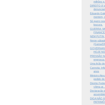
milhões p.
DIREITO À V
denunciam
Eduardo Gal
mentem, s
Só quero ouv
loucura.
GUERRA: M
FINANCE
NEM PUTIN,
Neste sábado
(Gama/DF)
GOVERNANT
HOJE NO
PRESSÃO N
engrossa 
Uma lição de
Carestia: In
anos
Ministro Ale
pedido de.
Distrito Fede
vítima at..
Declaração d
assembleia
DIGA NÃO À
PATRIMÔN