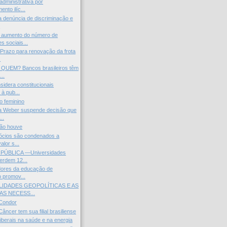
administrativa por
ento ilíc...
ta denúncia de discriminação e
.
aumento do número de
s sociais...
Prazo para renovação da frota
.
QUEM? Bancos brasileiros têm
...
idera constitucionais
 à pub...
o feminino
sa Weber suspende decisão que
..
não houve
ócios são condenados a
alor s...
ÚBLICA —Universidades
perdem 12...
dores da educação de
o promov...
LIDADES GEOPOLÍTICAS E AS
S NECESS...
Condor
ncer tem sua filial brasiliense
liberais na saúde e na energia