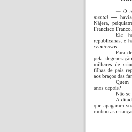
— O ma
mental
— havia s
Nájera, psiquia
Francisco Franco.
Ele h
republicanas, e 
criminosos
.
Para de
pela degeneração
milhares de cri
filhas de pais re
aos braços das fa
Quem f
anos depois?
Não se 
A ditad
que apagaram sua
roubou as criança