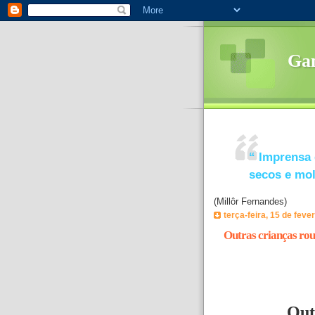
Ga
“
Imprensa 
secos e mo
(Millôr Fernandes)
terça-feira, 15 de feve
Outras crianças ro
Out