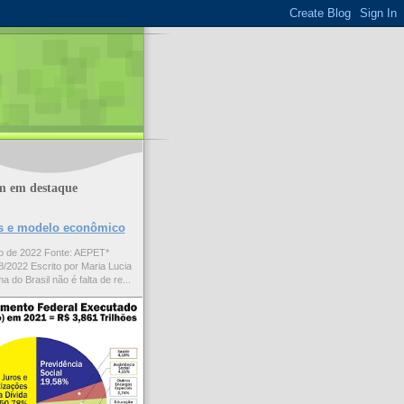
m em destaque
ões e modelo econômico
to de 2022 Fonte: AEPET*
/2022 Escrito por Maria Lucia
a do Brasil não é falta de re...