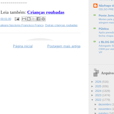
=============
Náufrago d
CELSO PRE
Leia também:
Crianças roubadas
Ponte Jorn
s
00:01:00
Mortes pela 
atingem mai
aleano fascismo Francisco Franco
,
Outras crianças roubadas
Pública
Após pressão
fecha chapa
z BLOG D
Advogado Sir
Página inicial
Postagem mais antiga
CIDH por vio
VP
Arquivo
►
2026
(516)
►
2025
(836)
►
2024
(1329)
►
2023
(1474)
▼
2022
(1779)
►
dezembro
(
►
novembro
(
►
outubro
(142