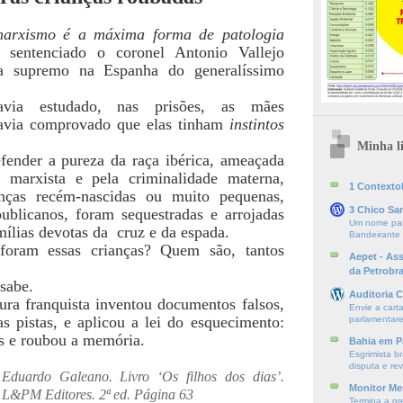
rxismo é a máxima forma de patologia
entenciado o coronel Antonio Vallejo
tra supremo na Espanha do generalíssimo
avia estudado, nas prisões, as mães
havia comprovado que elas tinham
instintos
Minha li
fender a pureza da raça ibérica, ameaçada
 marxista e pela criminalidade materna,
1 ContextoE
anças recém-nascidas ou muito pequenas,
3 Chico Sa
publicanos, foram sequestradas e arrojadas
Um nome par
mílias devotas da cruz e da espada.
Bandeirante
oram essas crianças? Quem são, tantos
Aepet - As
da Petrobr
sabe.
Auditoria C
ura franquista inventou documentos falsos,
Envie a cart
s pistas, e aplicou a lei do esquecimento:
parlamentare
s e roubou a memória.
Bahia em P
Esgrimista br
disputa e re
Eduardo Galeano. Livro ‘Os filhos dos dias’.
Monitor Mer
L&PM Editores. 2ª ed. Página 63
Termina a gr