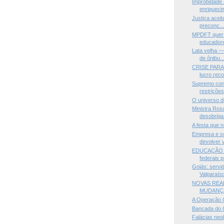
Improbidade 
enriquecim
Justiça acei
preconc..
MPDFT quer 
educadore
Lata velha —
de ônibu..
CRISE PARA 
lucro reco
Supremo cons
restrições
O universo d
Ministra Ro
desobriga.
A festa que 
Empresa e s
devolver v
EDUCAÇÃO P
federais 
Goiás: servi
Valparaís
NOVAS REA
MUDANÇA
A Operação 
Bancada do Câ
Falácias neo