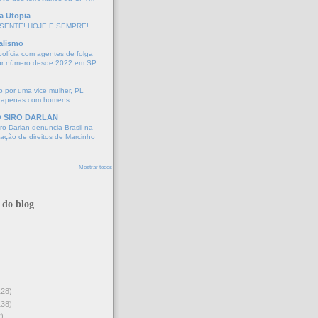
a Utopia
SENTE! HOJE E SEMPRE!
alismo
polícia com agentes de folga
or número desde 2022 em SP
 por uma vice mulher, PL
 apenas com homens
O SIRO DARLAN
o Darlan denuncia Brasil na
lação de direitos de Marcinho
Mostrar todos
 do blog
128)
138)
)