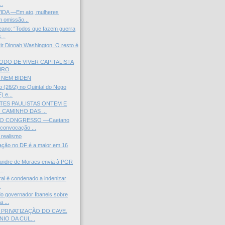
..
IDA —Em ato, mulheres
 omissão...
eano: “Todos que fazem guerra
...
ir Dinnah Washington. O resto é
ODO DE VIVER CAPITALISTA
IRO
 NEM BIDEN
 (26/2) no Quintal do Nego
 e...
ES PAULISTAS ONTEM E
 CAMINHO DAS ...
O CONGRESSO —Caetano
convocação ...
 realismo
flação no DF é a maior em 16
xandre de Moraes envia à PGR
..
ral é condenado a indenizar
.
o governador Ibaneis sobre
 ...
 PRIVATIZAÇÃO DO CAVE,
IO DA CUL...