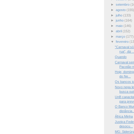
►
setembro
(1
►
agosto
(155
►
julho
(133)
►
junho
(164)
►
maio
(146)
►
abril
(152)
►
março
(177)
▼
fevereiro
(1
"Carnaval só
rua", diz ..
Quando
Carnaval sem
Pacotão n
Hoje, domingo
do Ne...
Os bancos t
Novo nega le
busca outr
UnB capacit
para prev
O Banco Mun
distância..
África Minha
Justiça Fede
desocu...
MG: Siderúrg