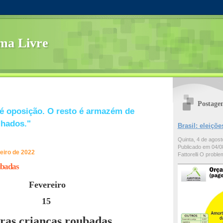
ma Livre
Postage
é oposição. O resto é armazém de
lhados."
Brasil: eleiç
Quinta, 4 de agos
Publicado em 04/08
reiro de 2022
Fattorelli O problem
ubadas
Fevereiro
15
ras crianças roubadas