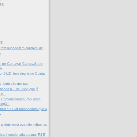
64)
)
35)
 tem quando tem carnaval de
.
 ter Carnaval. Carnaval sem
ã...
 (27/2), tem alegria no Quintal
ambém são mortais
genda a Julia Lucy, que já
o...
a Comunicadores Populares
ençã...
dial e o FMI reconhecem que a
.
ral determina que não indígenas
ica é condenada a pagar R$ 5