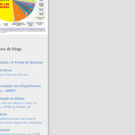
sta de blogs
xato | O Portal de Notícias
nt'Anna
a a Feira do Núcleo
sociação dos Engenheiros
as - AEPET
idadã da Dívida
a com um clique e cobre os
s: CPMI do Master, já!
auta
asileira passa mal durante
vela tumor depois de eliminada
cantil
eve dos ferroviários da CPTM