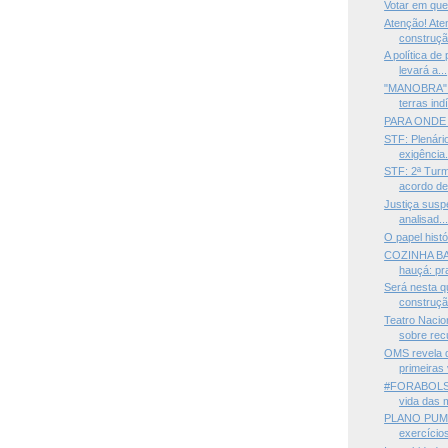
Votar em qu
Atenção! At
construçã
A política d
levará a...
"MANOBRA" —
terras indí
PARA ONDE 
STF: Plenári
exigência.
STF: 2ª Tur
acordo de 
Justiça susp
analisad..
O papel hist
COZINHA BA
hauçá: pra
Será nesta q
construçã.
Teatro Naci
sobre recu
OMS revela q
primeiras 
#FORABOLSO
vida das m
PLANO PUMA 
exercícios