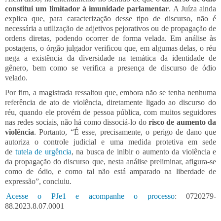
constitui um limitador à imunidade parlamentar
. A Juíza ainda
explica que, para caracterização desse tipo de discurso, não é
necessária a utilização de adjetivos pejorativos ou de propagação de
ordens diretas, podendo ocorrer de forma velada. Em análise às
postagens, o órgão julgador verificou que, em algumas delas, o réu
nega a existência da diversidade na temática da identidade de
gênero, bem como se verifica a presença de discurso de ódio
velado.
Por fim, a magistrada ressaltou que, embora não se tenha nenhuma
referência de ato de violência, diretamente ligado ao discurso do
réu, quando ele provém de pessoa pública, com muitos seguidores
nas redes sociais, não há como dissociá-lo do
risco de aumento da
violência
. Portanto, “É esse, precisamente, o perigo de dano que
autoriza o controle judicial e uma medida protetiva em sede
de
tutela de urgência
, na busca de inibir o aumento da violência e
da propagação do discurso que, nesta análise preliminar, afigura-se
como de ódio, e como tal não está amparado na liberdade de
expressão”, concluiu.
Acesse o PJe1 e acompanhe o processo
: 0720279-
88.2023.8.07.0001