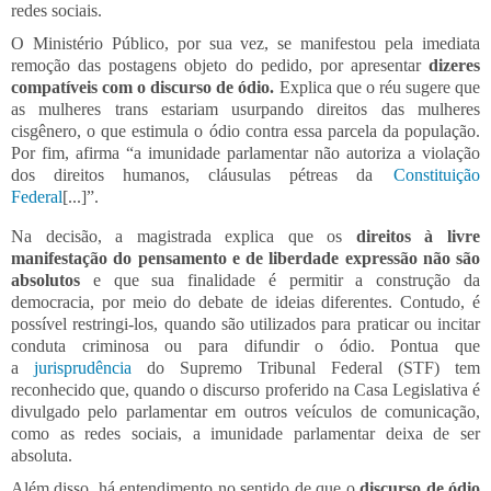
redes sociais.
O Ministério Público, por sua vez, se manifestou pela imediata
remoção das postagens objeto do pedido, por apresentar
dizeres
compatíveis com o discurso de ódio.
Explica que o réu sugere que
as mulheres trans estariam usurpando direitos das mulheres
cisgênero, o que estimula o ódio contra essa parcela da população.
Por fim, afirma “a imunidade parlamentar não autoriza a violação
dos direitos humanos, cláusulas pétreas da
Constituição
Federal
[...]”.
Na decisão, a magistrada explica que os
direitos à livre
manifestação do pensamento e de liberdade expressão não são
absolutos
e que sua finalidade é permitir a construção da
democracia, por meio do debate de ideias diferentes. Contudo, é
possível restringi-los, quando são utilizados para praticar ou incitar
conduta criminosa ou para difundir o ódio. Pontua que
a
jurisprudência
do Supremo Tribunal Federal (STF) tem
reconhecido que, quando o discurso proferido na Casa Legislativa é
divulgado pelo parlamentar em outros veículos de comunicação,
como as redes sociais, a imunidade parlamentar deixa de ser
absoluta.
Além disso, há entendimento no sentido de que o
discurso de ódio