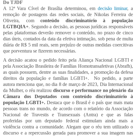
Do TJDF
A 12ª Vara Cível de Brasília determinou, em
decisão liminar
, a
remoção de postagens das redes sociais, de Nikolas Ferreira de
Oliveira, com
conteúdo discriminatório
à população
LGTBQIA+
. Segundo a decisão, a
s pessoas jurídicas responsáveis
pelas plataformas deverão remover o conteúdo, no prazo de cinco
dias úteis, contados da data da efetiva intimação, sob pena de multa
diária de R$ 5 mil reais, sem prejuízo de outras medidas coercitivas
que porventura se fizerem necessárias.
A decisão acatou o pedido feito pela Aliança Nacional LGBTI e
pela Associação Brasileira de Famílias Homotransafetivas (Abrafh),
as quais possuem, dentre as suas finalidades, a promoção da defesa
direitos da população e famílias LGBTI+.
No pedido, a parte
autora menciona que, no dia 8 de março de 2023, Dia Internacional
da Mulher, o réu realizou
discurso e performance no plenário da
Câmara dos Deputados com conteúdo discriminatório à
população LGBTI+.
Destaca que o Brasil é o país que mais mata
pessoas trans no mundo, de acordo com o relatório da Associação
Nacional de Travestis e Transexuais (Antra) e que as falas
proferidas por um deputado federal estimulam ainda mais a
violência contra a comunidade. Alegam que o réu tem utilizado o
discurso e a repercussão gerada para promover a sua imagem nas