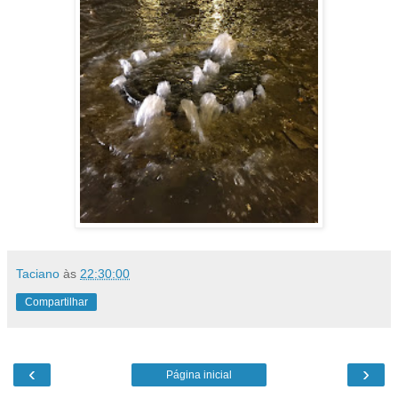
Taciano
às
22:30:00
Compartilhar
‹
›
Página inicial